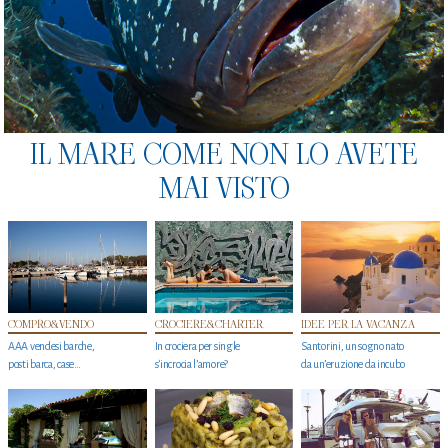
IL MARE COME NON LO AVETE
MAI VISTO
COMPRO&VENDO
CROCIERE&CHARTER
IDEE PER LA VACANZA
AAA vendesi barche,
In crociera per single
Santorini, un sogno nato
posti barca, case…
s'incrocia l’amore?
da un’eruzione da incubo