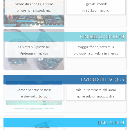
Salone di Canness, il primo
Il giro del mondo
amore non si scorda mai
in 40 Saloni nautici
GIOIELLI & OROLOGI
La pietra più preziosa?
Maggi Officine, sott’acqua
Protegge chi naviga
l'orologio ha un valore immenso
LAVORI SULL’ACQUA
Come diventare hostess
Italsub: sommersi dal lavoro
e steward di bordo
non è solo un modo di dire
LIBRI & FILM