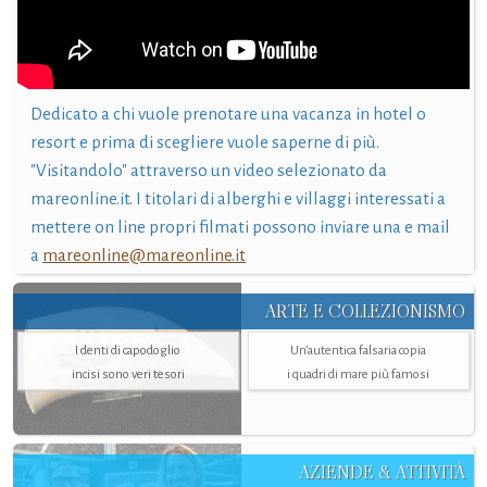
Dedicato a chi vuole prenotare una vacanza in hotel o
resort e prima di scegliere vuole saperne di più.
"Visitandolo" attraverso un video selezionato da
mareonline.it. I titolari di alberghi e villaggi interessati a
mettere on line propri filmati possono inviare una e mail
a
mareonline@mareonline.it
ARTE E COLLEZIONISMO
I denti di capodoglio
Un’autentica falsaria copia
incisi sono veri tesori
i quadri di mare più famosi
AZIENDE & ATTIVITÀ