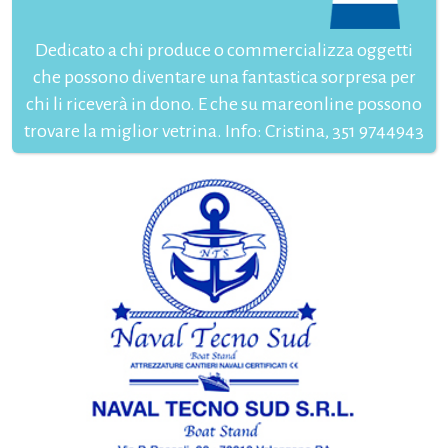
Dedicato a chi produce o commercializza oggetti
che possono diventare una fantastica sorpresa per
chi li riceverà in dono. E che su mareonline possono
trovare la miglior vetrina. Info: Cristina, 351 9744943