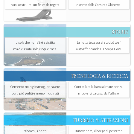
vuol costruirsi un fisico da regata
e vento dalla Corsica a Okinawa
STORIE
L’isola che non c'è è esistita
La flotta tedesca si suicidò così
ma è vissuta solo cinque mesi
autoaffondandosi a Scapa Flow
TECNOLOGIA & RICERCA
Cemento mangiasmog, per avere
Controllate la barca al mare senza
porti più puliti e meno inquinati
muovervi da casa, dall’ufficio
TURISMO & ATTRAZIONI
Trabocchi, i pontili
Portovenere, il borgo di pescatori