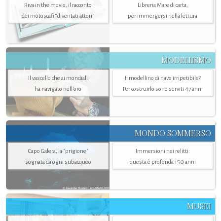
Riva in the movie, il racconto
Libreria Mare di carta,
dei motoscafi “diventati attori”
per immergersi nella lettura
MODELLISMO
Il vascello che ai mondiali
Il modellino di nave irripetibile?
ha navigato nell’oro
Per costruirlo sono serviti 47 anni
MONDO SOMMERSO
Capo Galera, la "prigione"
Immersioni nei relitti:
sognata da ogni subacqueo
questa è profonda 150 anni
MUSEI