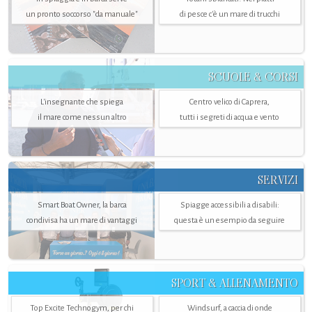
un pronto soccorso "da manuale"
di pesce c'è un mare di trucchi
SCUOLE & CORSI
L'insegnante che spiega
Centro velico di Caprera,
il mare come nessun altro
tutti i segreti di acqua e vento
SERVIZI
Smart Boat Owner, la barca
Spiagge accessibili a disabili:
condivisa ha un mare di vantaggi
questa è un esempio da seguire
SPORT & ALLENAMENTO
Top Excite Technogym, per chi
Windsurf, a caccia di onde