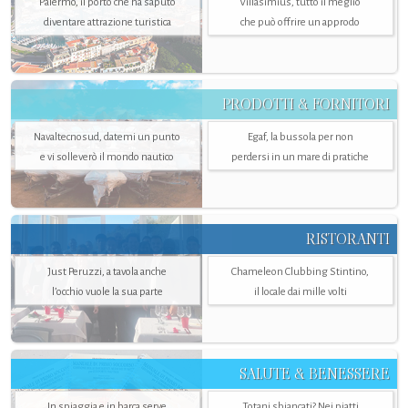
Palermo, il porto che ha saputo
Villasimius, tutto il meglio
diventare attrazione turistica
che può offrire un approdo
PRODOTTI & FORNITORI
Navaltecnosud, datemi un punto
Egaf, la bussola per non
e vi solleverò il mondo nautico
perdersi in un mare di pratiche
RISTORANTI
Just Peruzzi, a tavola anche
Chameleon Clubbing Stintino,
l’occhio vuole la sua parte
il locale dai mille volti
SALUTE & BENESSERE
In spiaggia e in barca serve
Totani sbiancati? Nei piatti