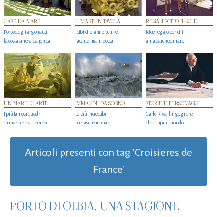
CASE DA MARE
IL MARE IN TAVOLA
REGALI SOTTO IL SOLE
Porto degli argonauti,
I cibi che fanno venire
Idee regalo per chi
la costa smeralda jonica
l’acquolina in bocca
ama barche e mare
UN MARE DI ARTE
IMMAGINI DA SOGNO
STORIE E PERSONAGGI
I più famosi quadri
Le più incredibili
Carlo Riva, l’ingegnere
di mare copiati per voi
burrasche in mare
che stupi' il mondo
Articoli presenti con tag 'Croisieres de
France'
PORTO DI OLBIA, UNA STAGIONE