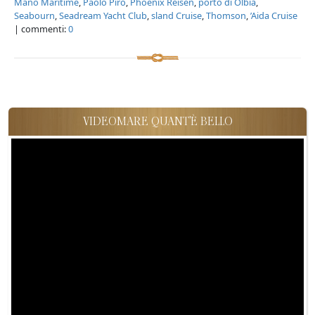
Mano Maritime
,
Paolo Piro
,
Phoenix Reisen
,
porto di Olbia
,
Seabourn
,
Seadream Yacht Club
,
sland Cruise
,
Thomson
,
’Aida Cruise
| commenti:
0
VIDEOMARE QUANT'È BELLO