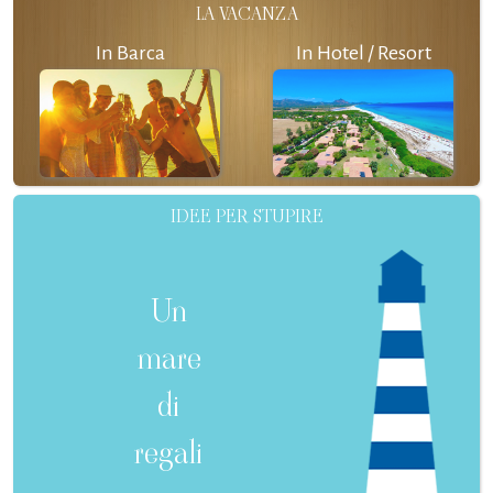
LA VACANZA
In Barca
In Hotel / Resort
IDEE PER STUPIRE
Un
mare
di
regali