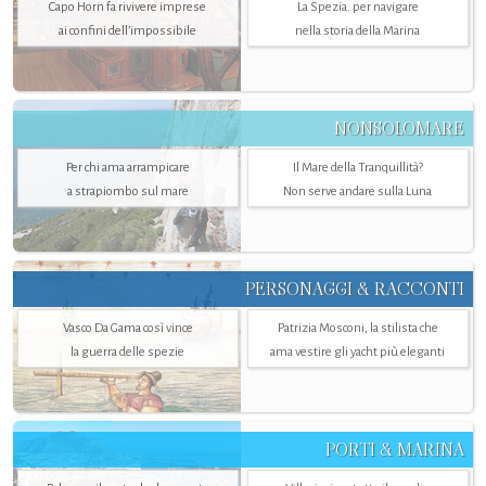
Capo Horn fa rivivere imprese
La Spezia. per navigare
ai confini dell’impossibile
nella storia della Marina
NONSOLOMARE
Per chi ama arrampicare
Il Mare della Tranquillità?
a strapiombo sul mare
Non serve andare sulla Luna
PERSONAGGI & RACCONTI
Vasco Da Gama così vince
Patrizia Mosconi, la stilista che
la guerra delle spezie
ama vestire gli yacht più eleganti
PORTI & MARINA