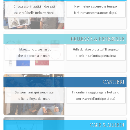
Gli accessori nautici indossati
Navimeteo, sapere che tempo
dalle più belle imbarcazioni
farà in mare conta ancora di più
BELLEZZA & BENESSERE
Il laboratorio di cosmetici
Pelle dorata e protetta? Il segreto
che si specchia in mare
si cela in un’antica pietra Inca
CANTIERI
Sangermani, qui sono nate
Fincantieri, raggiungere Net zero
le Rolls-Royce del mare
con 15 anni d'anticipo si può
CASE & ARREDI