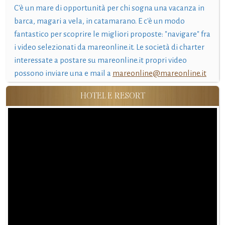
C'è un mare di opportunità per chi sogna una vacanza in
barca, magari a vela, in catamarano. E c'è un modo
fantastico per scoprire le migliori proposte: "navigare" fra
i video selezionati da mareonline.it. Le società di charter
interessate a postare su mareonline.it propri video
possono inviare una e mail a
mareonline@mareonline.it
HOTEL E RESORT