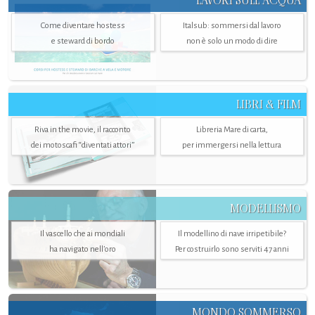
LAVORI SULL’ACQUA
Come diventare hostess
Italsub: sommersi dal lavoro
e steward di bordo
non è solo un modo di dire
LIBRI & FILM
Riva in the movie, il racconto
Libreria Mare di carta,
dei motoscafi “diventati attori”
per immergersi nella lettura
MODELLISMO
Il vascello che ai mondiali
Il modellino di nave irripetibile?
ha navigato nell’oro
Per costruirlo sono serviti 47 anni
MONDO SOMMERSO