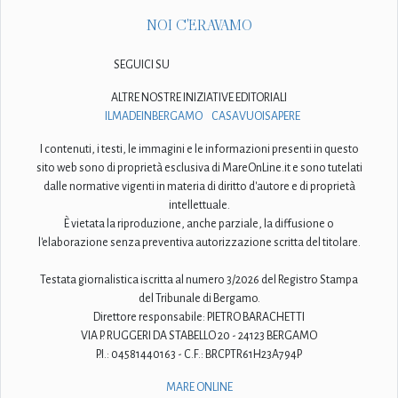
NOI C'ERAVAMO
SEGUICI SU
ALTRE NOSTRE INIZIATIVE EDITORIALI
ILMADEINBERGAMO
CASAVUOISAPERE
I contenuti, i testi, le immagini e le informazioni presenti in questo
sito web sono di proprietà esclusiva di MareOnLine.it e sono tutelati
dalle normative vigenti in materia di diritto d'autore e di proprietà
intellettuale.
È vietata la riproduzione, anche parziale, la diffusione o
l'elaborazione senza preventiva autorizzazione scritta del titolare.
Testata giornalistica iscritta al numero 3/2026 del Registro Stampa
del Tribunale di Bergamo.
Direttore responsabile: PIETRO BARACHETTI
VIA P. RUGGERI DA STABELLO 20 - 24123 BERGAMO
P.I.: 04581440163 - C.F.: BRCPTR61H23A794P
MARE ONLINE