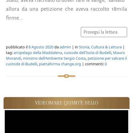
allora da una petizione che aveva raccolto 18mila
firme...
Prosegui la lettura
pubblicato il
8 Agosto 2020
da
admin
| in
Storia, Cultura & Lettura
|
tag:
arcipelago della Maddalena
,
custode dell'Isola di Budelli
,
Mauro
Morandi
,
ministro dell'Ambiente Sergio Costa
,
petizione per salvare il
custode di Budelli
,
piattaforma change.org
| commenti:
0
VIDEOMARE QUANT'È BELLO