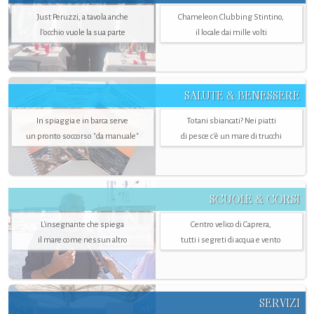
Just Peruzzi, a tavola anche
Chameleon Clubbing Stintino,
l’occhio vuole la sua parte
il locale dai mille volti
SALUTE & BENESSERE
In spiaggia e in barca serve
Totani sbiancati? Nei piatti
un pronto soccorso "da manuale"
di pesce c'è un mare di trucchi
SCUOLE & CORSI
L'insegnante che spiega
Centro velico di Caprera,
il mare come nessun altro
tutti i segreti di acqua e vento
SERVIZI