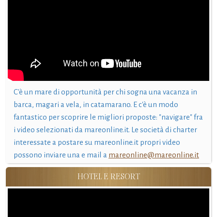
C'è un mare di opportunità per chi sogna una vacanza in
barca, magari a vela, in catamarano. E c'è un modo
fantastico per scoprire le migliori proposte: "navigare" fra
i video selezionati da mareonline.it. Le società di charter
interessate a postare su mareonline.it propri video
possono inviare una e mail a
mareonline@mareonline.it
HOTEL E RESORT