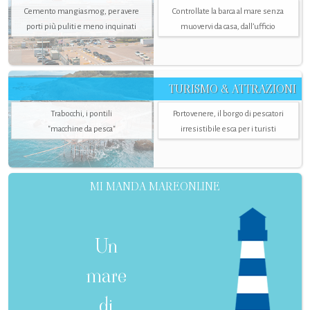
Cemento mangiasmog, per avere
Controllate la barca al mare senza
porti più puliti e meno inquinati
muovervi da casa, dall’ufficio
TURISMO & ATTRAZIONI
Trabocchi, i pontili
Portovenere, il borgo di pescatori
"macchine da pesca"
irresistibile esca per i turisti
MI MANDA MAREONLINE
Un
mare
di