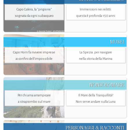
Capo Galera, la "prigione"
Immersioni nei relitti:
sognata da ogni subacqueo
questa è profonda 150 anni
MUSEI
Capo Horn fa rivivere imprese
La Spezia. per navigare
ai confini dell’impossibile
nella storia della Marina
NONSOLOMARE
Per chi ama arrampicare
Il Mare della Tranquillità?
a strapiombo sul mare
Non serve andare sulla Luna
PERSONAGGI & RACCONTI