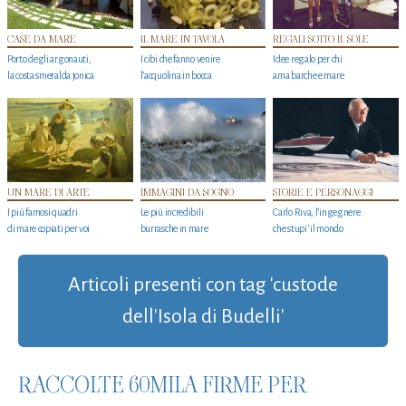
CASE DA MARE
IL MARE IN TAVOLA
REGALI SOTTO IL SOLE
Porto degli argonauti,
I cibi che fanno venire
Idee regalo per chi
la costa smeralda jonica
l’acquolina in bocca
ama barche e mare
UN MARE DI ARTE
IMMAGINI DA SOGNO
STORIE E PERSONAGGI
I più famosi quadri
Le più incredibili
Carlo Riva, l’ingegnere
di mare copiati per voi
burrasche in mare
che stupi' il mondo
Articoli presenti con tag 'custode
dell'Isola di Budelli'
RACCOLTE 60MILA FIRME PER