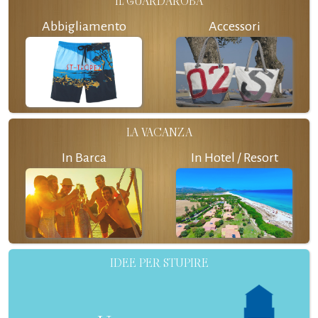
IL GUARDAROBA
Abbigliamento
Accessori
LA VACANZA
In Barca
In Hotel / Resort
IDEE PER STUPIRE