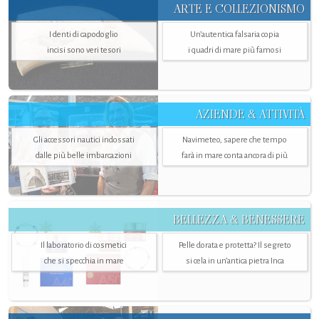
ARTE E COLLEZIONISMO
I denti di capodoglio
Un’autentica falsaria copia
incisi sono veri tesori
i quadri di mare più famosi
AZIENDE & ATTIVITÀ
Gli accessori nautici indossati
Navimeteo, sapere che tempo
dalle più belle imbarcazioni
farà in mare conta ancora di più
BELLEZZA & BENESSERE
Il laboratorio di cosmetici
Pelle dorata e protetta? Il segreto
che si specchia in mare
si cela in un’antica pietra Inca