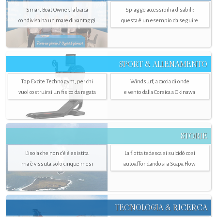
Smart Boat Owner, la barca
Spiagge accessibili a disabili:
condivisa ha un mare di vantaggi
questa è un esempio da seguire
SPORT & ALLENAMENTO
Top Excite Technogym, per chi
Windsurf, a caccia di onde
vuol costruirsi un fisico da regata
e vento dalla Corsica a Okinawa
STORIE
L’isola che non c'è è esistita
La flotta tedesca si suicidò così
ma è vissuta solo cinque mesi
autoaffondandosi a Scapa Flow
TECNOLOGIA & RICERCA