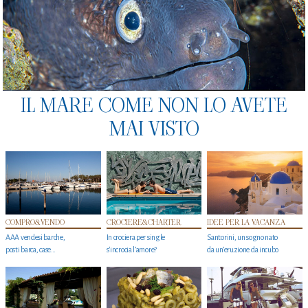
IL MARE COME NON LO AVETE
MAI VISTO
COMPRO&VENDO
CROCIERE&CHARTER
IDEE PER LA VACANZA
AAA vendesi barche,
In crociera per single
Santorini, un sogno nato
posti barca, case…
s'incrocia l’amore?
da un’eruzione da incubo