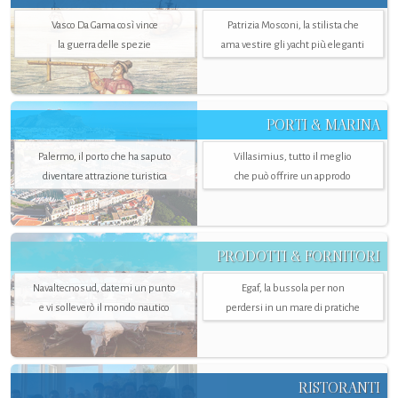
Vasco Da Gama così vince
Patrizia Mosconi, la stilista che
la guerra delle spezie
ama vestire gli yacht più eleganti
PORTI & MARINA
Palermo, il porto che ha saputo
Villasimius, tutto il meglio
diventare attrazione turistica
che può offrire un approdo
PRODOTTI & FORNITORI
Navaltecnosud, datemi un punto
Egaf, la bussola per non
e vi solleverò il mondo nautico
perdersi in un mare di pratiche
RISTORANTI