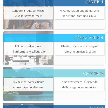
CANTIERI
Sangermani, qui sono nate
Fincantieri, raggiungere Net zero
le Rolls-Royce del mare
con 15 anni d'anticipo si può
CASE & ARREDI
La libreria-veliero dove
Il lettino barca a vela fa navigare
i libri sembrano galleggiare
i bimbi in un mare di sogni
CROCIERE
Navigare nei fiordi fa fiorire
Stad Amsterdam, la leggenda
emozioni profondissime
della navigazione a vela rivive