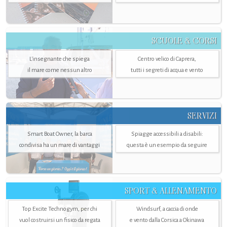
SCUOLE & CORSI
L'insegnante che spiega
Centro velico di Caprera,
il mare come nessun altro
tutti i segreti di acqua e vento
SERVIZI
Smart Boat Owner, la barca
Spiagge accessibili a disabili:
condivisa ha un mare di vantaggi
questa è un esempio da seguire
SPORT & ALLENAMENTO
Top Excite Technogym, per chi
Windsurf, a caccia di onde
vuol costruirsi un fisico da regata
e vento dalla Corsica a Okinawa