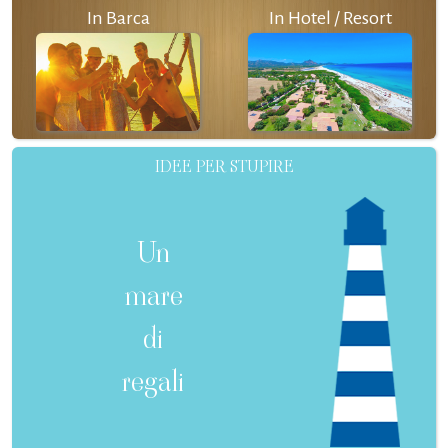
In Barca
In Hotel / Resort
IDEE PER STUPIRE
Un
mare
di
regali