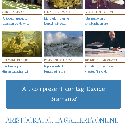
CASE DA MARE
IL MARE IN TAVOLA
REGALI SOTTO IL SOLE
Porto degli argonauti,
I cibi che fanno venire
Idee regalo per chi
la costa smeralda jonica
l’acquolina in bocca
ama barche e mare
UN MARE DI ARTE
IMMAGINI DA SOGNO
STORIE E PERSONAGGI
I più famosi quadri
Le più incredibili
Carlo Riva, l’ingegnere
di mare copiati per voi
burrasche in mare
che stupi' il mondo
Articoli presenti con tag 'Davide
Bramante'
ARISTOCRATIC, LA GALLERIA ONLINE