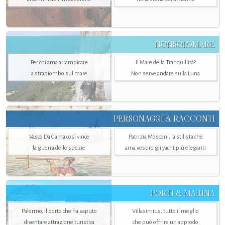
NONSOLOMARE
Per chi ama arrampicare
Il Mare della Tranquillità?
a strapiombo sul mare
Non serve andare sulla Luna
PERSONAGGI & RACCONTI
Vasco Da Gama così vince
Patrizia Mosconi, la stilista che
la guerra delle spezie
ama vestire gli yacht più eleganti
PORTI & MARINA
Palermo, il porto che ha saputo
Villasimius, tutto il meglio
diventare attrazione turistica
che può offrire un approdo