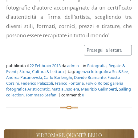
fotografie d’autore accompagnate da un certificato
d’autenticità a firma dell’artista, scegliendo tra
diversi stili, formati, cornici, prezzi e tirature, che
possono essere recapitate in tutto il mondo"...
Prosegui la lettura
pubblicato il
22 Febbraio 2013
da
admin
| in
Fotografia
,
Regate &
Eventi
,
Storia, Cultura & Lettura
| tag:
agenzia fotografica Sea&See
,
Andrea Pacanowski
,
Carlo Borlenghi
,
Davide Bramante
,
Fausto
Corsini
,
Federico Palazzoli
,
Franco Fontana
,
Fulvio Roiter
,
galleria
fotografica Aristrocratic
,
Mattia Insolera
,
Maurizio Galimberti
,
Sailing
collection
,
Tommaso Stefani
| commenti:
0
VIDEOMARE QUANT'È BELLO