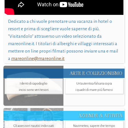
Dedicato a chi vuole prenotare una vacanza in hotel o
resort e prima di scegliere vuole saperne di più.
"Visitandolo" attraverso un video selezionato da
mareonline.it. I titolari di alberghi e villaggi interessati a
mettere on line propri filmati possono inviare una e mail
a
mareonline@mareonline.it
ARTE E COLLEZIONISMO
I denti di capodoglio
Un’autentica falsaria copia
incisi sono veri tesori
i quadri di mare più famosi
AZIENDE & ATTIVITÀ
Gli accessori nautici indossati
Navimeteo, sapere che tempo