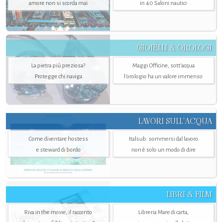
amore non si scorda mai
in 40 Saloni nautici
GIOIELLI & OROLOGI
La pietra più preziosa?
Maggi Officine, sott’acqua
Protegge chi naviga
l'orologio ha un valore immenso
LAVORI SULL’ACQUA
Come diventare hostess
Italsub: sommersi dal lavoro
e steward di bordo
non è solo un modo di dire
LIBRI & FILM
Riva in the movie, il racconto
Libreria Mare di carta,