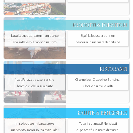
PRODOTTI & FORNITORI
Navaltecnosud, datemi un punto
Egaf, la bussola per non
e vi solleverò il mondo nautico
perdersi in un mare di pratiche
RISTORANTI
Just Peruzzi, a tavola anche
Chameleon Clubbing Stintino,
l’occhio vuole la sua parte
il locale dai mille volti
SALUTE & BENESSERE
In spiaggia e in barca serve
Totani sbiancati? Nei piatti
un pronto soccorso "da manuale"
di pesce c'è un mare di trucchi