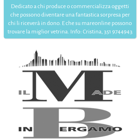
Dedicato a chi produce o commercializza oggetti
che possono diventare una fantastica sorpresa per
chi li riceverà in dono. E che su mareonline possono
trovare la miglior vetrina. Info: Cristina, 351 9744943