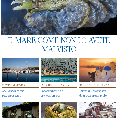
IL MARE COME NON LO AVETE
MAI VISTO
COMPRO&VENDO
CROCIERE&CHARTER
IDEE PER LA VACANZA
AAA vendesi barche,
In crociera per single
Santorini, un sogno nato
posti barca, case…
s'incrocia l’amore?
da un’eruzione da incubo