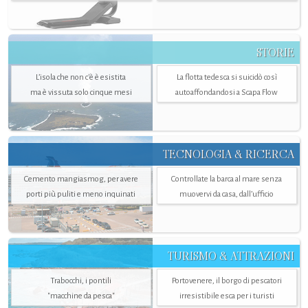
STORIE
L’isola che non c'è è esistita
La flotta tedesca si suicidò così
ma è vissuta solo cinque mesi
autoaffondandosi a Scapa Flow
TECNOLOGIA & RICERCA
Cemento mangiasmog, per avere
Controllate la barca al mare senza
porti più puliti e meno inquinati
muovervi da casa, dall’ufficio
TURISMO & ATTRAZIONI
Trabocchi, i pontili
Portovenere, il borgo di pescatori
"macchine da pesca"
irresistibile esca per i turisti