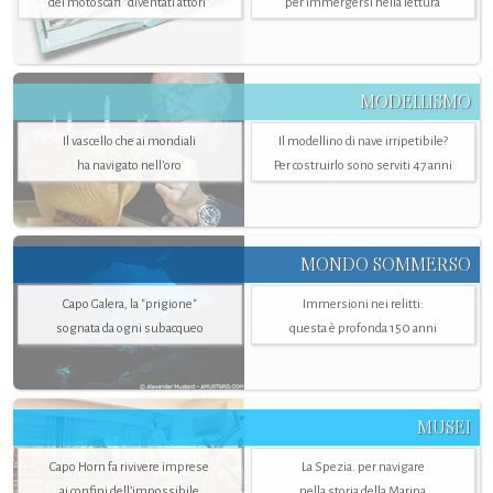
dei motoscafi “diventati attori”
per immergersi nella lettura
MODELLISMO
Il vascello che ai mondiali
Il modellino di nave irripetibile?
ha navigato nell’oro
Per costruirlo sono serviti 47 anni
MONDO SOMMERSO
Capo Galera, la "prigione"
Immersioni nei relitti:
sognata da ogni subacqueo
questa è profonda 150 anni
MUSEI
Capo Horn fa rivivere imprese
La Spezia. per navigare
ai confini dell’impossibile
nella storia della Marina