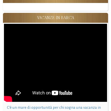
VACANZE IN BARCA
C'è un mare di opportunità per chi sogna una vacanza in