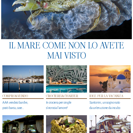
IL MARE COME NON LO AVETE
MAI VISTO
COMPRO&VENDO
CROCIERE&CHARTER
IDEE PER LA VACANZA
AAA vendesi barche,
In crociera per single
Santorini, un sogno nato
posti barca, case…
s'incrocia l’amore?
da un’eruzione da incubo