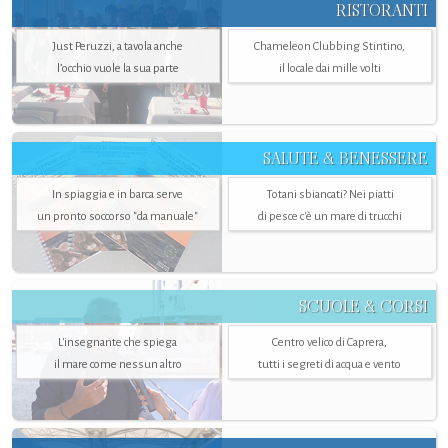
RISTORANTI
Just Peruzzi, a tavola anche
Chameleon Clubbing Stintino,
l’occhio vuole la sua parte
il locale dai mille volti
SALUTE & BENESSERE
In spiaggia e in barca serve
Totani sbiancati? Nei piatti
un pronto soccorso "da manuale"
di pesce c'è un mare di trucchi
SCUOLE & CORSI
L'insegnante che spiega
Centro velico di Caprera,
il mare come nessun altro
tutti i segreti di acqua e vento