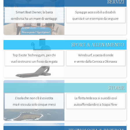
SERVIZI
Smart Boat Owner, la barca
Spiagge accessibili a disabili:
condivisa ha un mare di vantaggi
questa è un esempio da seguire
SPORT & ALLENAMENTO
Top Excite Technogym, per chi
Windsurf, a caccia di onde
vuol costruirsi un fisico da regata
e vento dalla Corsica a Okinawa
STORIE
L’isola che non c'è è esistita
La flotta tedesca si suicidò così
ma è vissuta solo cinque mesi
autoaffondandosi a Scapa Flow