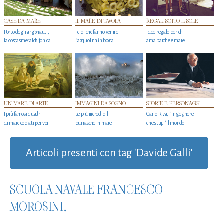
CASE DA MARE
IL MARE IN TAVOLA
REGALI SOTTO IL SOLE
Porto degli argonauti,
I cibi che fanno venire
Idee regalo per chi
la costa smeralda jonica
l’acquolina in bocca
ama barche e mare
UN MARE DI ARTE
IMMAGINI DA SOGNO
STORIE E PERSONAGGI
I più famosi quadri
Le più incredibili
Carlo Riva, l’ingegnere
di mare copiati per voi
burrasche in mare
che stupi' il mondo
Articoli presenti con tag 'Davide Galli'
SCUOLA NAVALE FRANCESCO
MOROSINI,