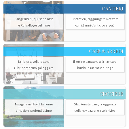
CANTIERI
Sangermani, qui sono nate
Fincantieri, raggiungere Net zero
le Rolls-Royce del mare
con 15 anni d'anticipo si può
CASE & ARREDI
La libreria-veliero dove
Il lettino barca a vela fa navigare
i libri sembrano galleggiare
i bimbi in un mare di sogni
CROCIERE
Navigare nei fiordi fa fiorire
Stad Amsterdam, la leggenda
emozioni profondissime
della navigazione a vela rivive