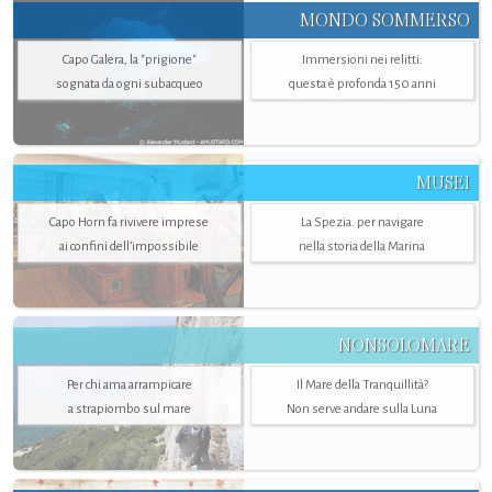
MONDO SOMMERSO
Capo Galera, la "prigione"
Immersioni nei relitti:
sognata da ogni subacqueo
questa è profonda 150 anni
MUSEI
Capo Horn fa rivivere imprese
La Spezia. per navigare
ai confini dell’impossibile
nella storia della Marina
NONSOLOMARE
Per chi ama arrampicare
Il Mare della Tranquillità?
a strapiombo sul mare
Non serve andare sulla Luna