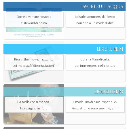
LAVORI SULL’ACQUA
Come diventare hostess
Italsub: sommersi dal lavoro
e steward di bordo
non è solo un modo di dire
LIBRI & FILM
Riva in the movie, il racconto
Libreria Mare di carta,
dei motoscafi “diventati attori”
per immergersi nella lettura
MODELLISMO
Il vascello che ai mondiali
Il modellino di nave irripetibile?
ha navigato nell’oro
Per costruirlo sono serviti 47 anni