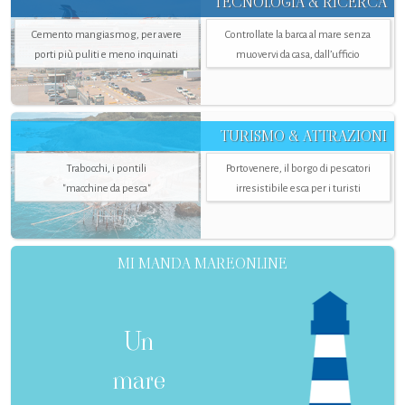
TECNOLOGIA & RICERCA
Cemento mangiasmog, per avere
Controllate la barca al mare senza
porti più puliti e meno inquinati
muovervi da casa, dall’ufficio
TURISMO & ATTRAZIONI
Trabocchi, i pontili
Portovenere, il borgo di pescatori
"macchine da pesca"
irresistibile esca per i turisti
MI MANDA MAREONLINE
Un
mare