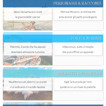
PERSONAGGI & RACCONTI
Vasco Da Gama così vince
Patrizia Mosconi, la stilista che
la guerra delle spezie
ama vestire gli yacht più eleganti
PORTI & MARINA
Palermo, il porto che ha saputo
Villasimius, tutto il meglio
diventare attrazione turistica
che può offrire un approdo
PRODOTTI & FORNITORI
Navaltecnosud, datemi un punto
Egaf, la bussola per non
e vi solleverò il mondo nautico
perdersi in un mare di pratiche