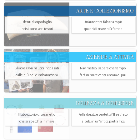
ARTE E COLLEZIONISMO
I denti di capodoglio
Un’autentica falsaria copia
incisi sono veri tesori
i quadri di mare più famosi
AZIENDE & ATTIVITÀ
Gli accessori nautici indossati
Navimeteo, sapere che tempo
dalle più belle imbarcazioni
farà in mare conta ancora di più
BELLEZZA & BENESSERE
Il laboratorio di cosmetici
Pelle dorata e protetta? Il segreto
che si specchia in mare
si cela in un’antica pietra Inca