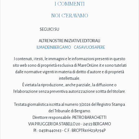
I COMMENTI
NOI C'ERAVAMO
SEGUICI SU
ALTRE NOSTRE INIZIATIVE EDITORIALI
ILMADEINBERGAMO
CASAVUOISAPERE
I contenuti, i testi, le immagini e le informazioni presenti in questo
sito web sono di proprietà esclusiva di MareOnLine.it e sono tutelati
dalle normative vigenti in materia di diritto d'autore e di proprietà
intellettuale.
È vietata la riproduzione, anche parziale, la diffusione o
l'elaborazione senza preventiva autorizzazione scritta del titolare.
Testata giornalistica iscritta al numero 3/2026 del Registro Stampa
del Tribunale di Bergamo.
Direttore responsabile: PIETRO BARACHETTI
VIA P. RUGGERI DA STABELLO 20 - 24123 BERGAMO
P.I.: 04581440163 - C.F.: BRCPTR61H23A794P