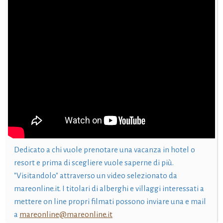
Dedicato a chi vuole prenotare una vacanza in hotel o
resort e prima di scegliere vuole saperne di più.
"Visitandolo" attraverso un video selezionato da
mareonline.it. I titolari di alberghi e villaggi interessati a
mettere on line propri filmati possono inviare una e mail
a
mareonline@mareonline.it