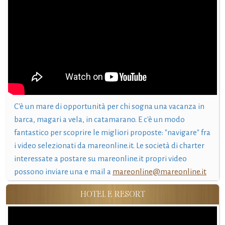
C'è un mare di opportunità per chi sogna una vacanza in
barca, magari a vela, in catamarano. E c'è un modo
fantastico per scoprire le migliori proposte: "navigare" fra
i video selezionati da mareonline.it. Le società di charter
interessate a postare su mareonline.it propri video
possono inviare una e mail a
mareonline@mareonline.it
HOTEL E RESORT