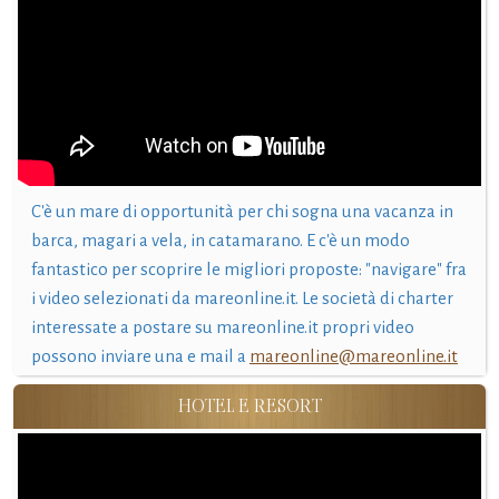
C'è un mare di opportunità per chi sogna una vacanza in
barca, magari a vela, in catamarano. E c'è un modo
fantastico per scoprire le migliori proposte: "navigare" fra
i video selezionati da mareonline.it. Le società di charter
interessate a postare su mareonline.it propri video
possono inviare una e mail a
mareonline@mareonline.it
HOTEL E RESORT