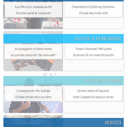
Just Peruzzi, a tavola anche
Chameleon Clubbing Stintino,
l’occhio vuole la sua parte
il locale dai mille volti
SALUTE & BENESSERE
In spiaggia e in barca serve
Totani sbiancati? Nei piatti
un pronto soccorso "da manuale"
di pesce c'è un mare di trucchi
SCUOLE & CORSI
L'insegnante che spiega
Centro velico di Caprera,
il mare come nessun altro
tutti i segreti di acqua e vento
SERVIZI