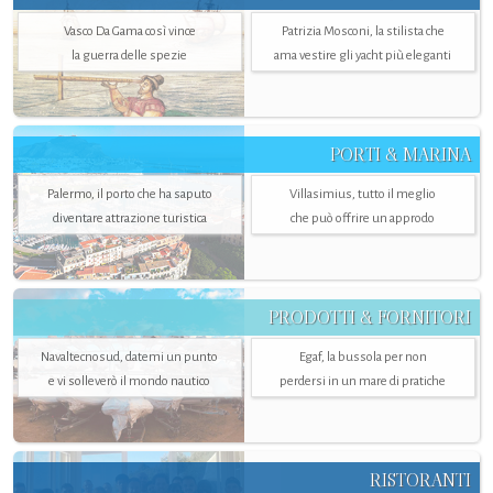
Vasco Da Gama così vince
Patrizia Mosconi, la stilista che
la guerra delle spezie
ama vestire gli yacht più eleganti
PORTI & MARINA
Palermo, il porto che ha saputo
Villasimius, tutto il meglio
diventare attrazione turistica
che può offrire un approdo
PRODOTTI & FORNITORI
Navaltecnosud, datemi un punto
Egaf, la bussola per non
e vi solleverò il mondo nautico
perdersi in un mare di pratiche
RISTORANTI