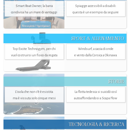
Smart Boat Owner, la barca
Spiagge accessibili a disabili:
condivisa ha un mare di vantaggi
questa è un esempio da seguire
SPORT & ALLENAMENTO
Top Excite Technogym, per chi
Windsurf, a caccia di onde
vuol costruirsi un fisico da regata
e vento dalla Corsica a Okinawa
STORIE
L’isola che non c'è è esistita
La flotta tedesca si suicidò così
ma è vissuta solo cinque mesi
autoaffondandosi a Scapa Flow
TECNOLOGIA & RICERCA