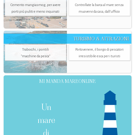
Cemento mangiasmog, per avere
Controllate la barca al mare senza
porti più puliti e meno inquinati
muovervi da casa, dall’ufficio
TURISMO & ATTRAZIONI
Trabocchi, i pontili
Portovenere, il borgo di pescatori
"macchine da pesca"
irresistibile esca per i turisti
MI MANDA MAREONLINE
Un
mare
di