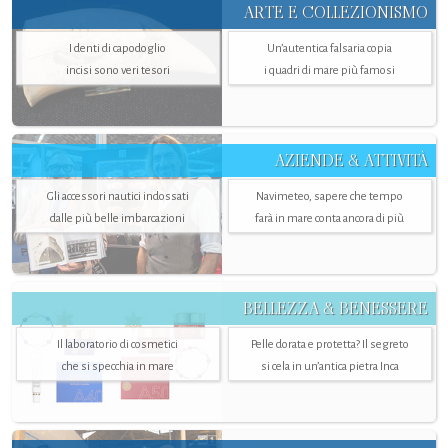
ARTE E COLLEZIONISMO
I denti di capodoglio
Un’autentica falsaria copia
incisi sono veri tesori
i quadri di mare più famosi
AZIENDE & ATTIVITÀ
Gli accessori nautici indossati
Navimeteo, sapere che tempo
dalle più belle imbarcazioni
farà in mare conta ancora di più
BELLEZZA & BENESSERE
Il laboratorio di cosmetici
Pelle dorata e protetta? Il segreto
che si specchia in mare
si cela in un’antica pietra Inca