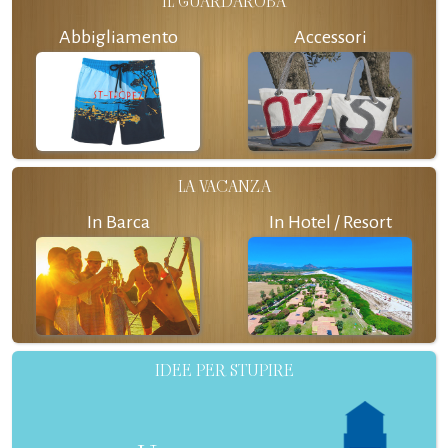
IL GUARDAROBA
Abbigliamento
Accessori
LA VACANZA
In Barca
In Hotel / Resort
IDEE PER STUPIRE