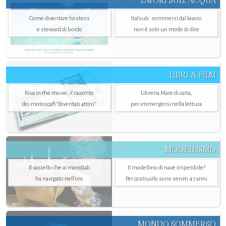
LAVORI SULL’ACQUA
Come diventare hostess
Italsub: sommersi dal lavoro
e steward di bordo
non è solo un modo di dire
LIBRI & FILM
Riva in the movie, il racconto
Libreria Mare di carta,
dei motoscafi “diventati attori”
per immergersi nella lettura
MODELLISMO
Il vascello che ai mondiali
Il modellino di nave irripetibile?
ha navigato nell’oro
Per costruirlo sono serviti 47 anni
MONDO SOMMERSO