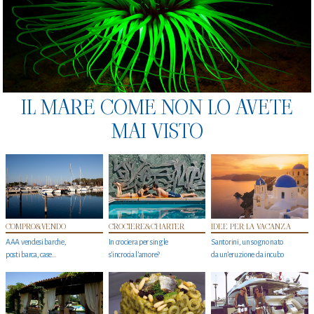
IL MARE COME NON LO AVETE
MAI VISTO
COMPRO&VENDO
CROCIERE&CHARTER
IDEE PER LA VACANZA
AAA vendesi barche,
In crociera per single
Santorini, un sogno nato
posti barca, case…
s'incrocia l’amore?
da un’eruzione da incubo