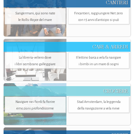
CANTIERI
Sangermani, qui sono nate
Fincantieri, raggiungere Net zero
le Rolls-Royce del mare
con 15 anni d'anticipo si può
CASE & ARREDI
La libreria-veliero dove
Il lettino barca a vela fa navigare
i libri sembrano galleggiare
i bimbi in un mare di sogni
CROCIERE
Navigare nei fiordi fa fiorire
Stad Amsterdam, la leggenda
emozioni profondissime
della navigazione a vela rivive