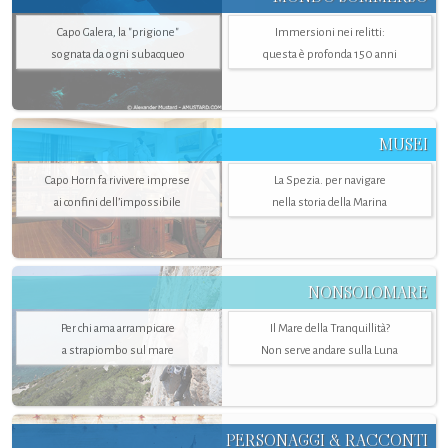
Capo Galera, la "prigione"
Immersioni nei relitti:
sognata da ogni subacqueo
questa è profonda 150 anni
MUSEI
Capo Horn fa rivivere imprese
La Spezia. per navigare
ai confini dell’impossibile
nella storia della Marina
NONSOLOMARE
Per chi ama arrampicare
Il Mare della Tranquillità?
a strapiombo sul mare
Non serve andare sulla Luna
PERSONAGGI & RACCONTI