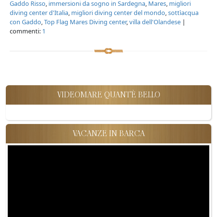
Gaddo Risso
,
immersioni da sogno in Sardegna
,
Mares
,
migliori
diving center d'Italia
,
migliori diving center del mondo
,
sottìacqua
con Gaddo
,
Top Flag Mares Diving center
,
villa dell'Olandese
|
commenti:
1
VIDEOMARE QUANT'È BELLO
VACANZE IN BARCA