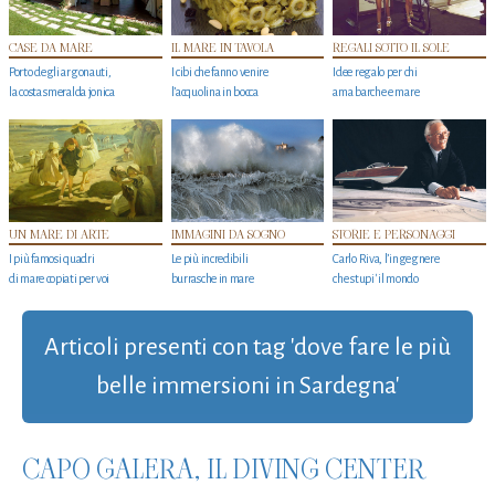
CASE DA MARE
IL MARE IN TAVOLA
REGALI SOTTO IL SOLE
Porto degli argonauti,
I cibi che fanno venire
Idee regalo per chi
la costa smeralda jonica
l’acquolina in bocca
ama barche e mare
UN MARE DI ARTE
IMMAGINI DA SOGNO
STORIE E PERSONAGGI
I più famosi quadri
Le più incredibili
Carlo Riva, l’ingegnere
di mare copiati per voi
burrasche in mare
che stupi' il mondo
Articoli presenti con tag 'dove fare le più
belle immersioni in Sardegna'
CAPO GALERA, IL DIVING CENTER