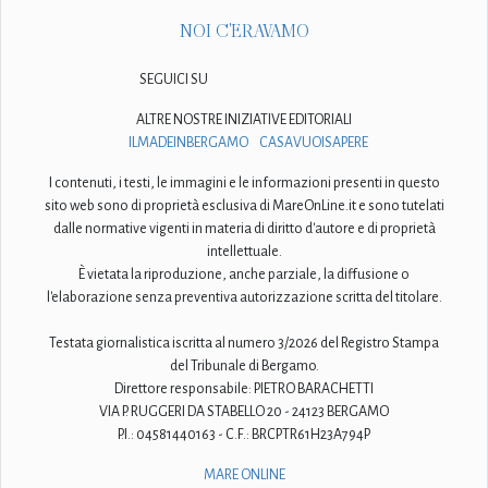
NOI C'ERAVAMO
SEGUICI SU
ALTRE NOSTRE INIZIATIVE EDITORIALI
ILMADEINBERGAMO
CASAVUOISAPERE
I contenuti, i testi, le immagini e le informazioni presenti in questo
sito web sono di proprietà esclusiva di MareOnLine.it e sono tutelati
dalle normative vigenti in materia di diritto d'autore e di proprietà
intellettuale.
È vietata la riproduzione, anche parziale, la diffusione o
l'elaborazione senza preventiva autorizzazione scritta del titolare.
Testata giornalistica iscritta al numero 3/2026 del Registro Stampa
del Tribunale di Bergamo.
Direttore responsabile: PIETRO BARACHETTI
VIA P. RUGGERI DA STABELLO 20 - 24123 BERGAMO
P.I.: 04581440163 - C.F.: BRCPTR61H23A794P
MARE ONLINE