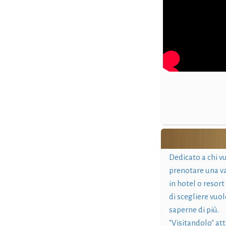
Dedicato a chi v
prenotare una v
in hotel o resort
di scegliere vuol
saperne di più.
"Visitandolo" at