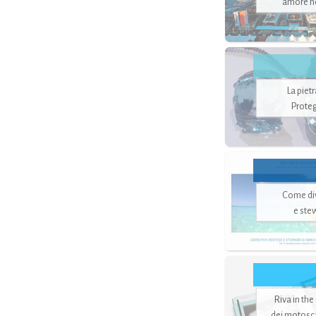
amore no
La piet
Proteg
Come di
e ste
Riva in the
dei motoscaf