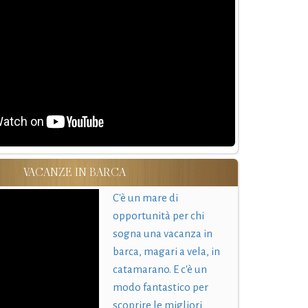
VACANZE IN BARCA
C'è un mare di
opportunità per chi
sogna una vacanza in
barca, magari a vela, in
catamarano. E c'è un
modo fantastico per
scoprire le migliori