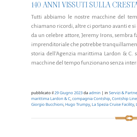
140 ANNI VISSUTI SULLA CRES
Tutti abbiamo le nostre macchine del temp
chiamano ricordi, altre ci portano avanti e s
da un celebre attore, Jeremy Irons, sembra f
imprenditoriale che potrebbe tranquillament
storia dell'Agenzia marittima Lardon & C. s.
macchine del tempo funzionano senza interr
pubblicato il
29 Giugno 2023
da
admin
| in
Servizi & Partne
marittima Lardon & C
,
compagnia Contship
,
Contship Line
Giorgio Bucchioni
,
Hugo Trumpy
,
La Spezia Cruise Facility
,