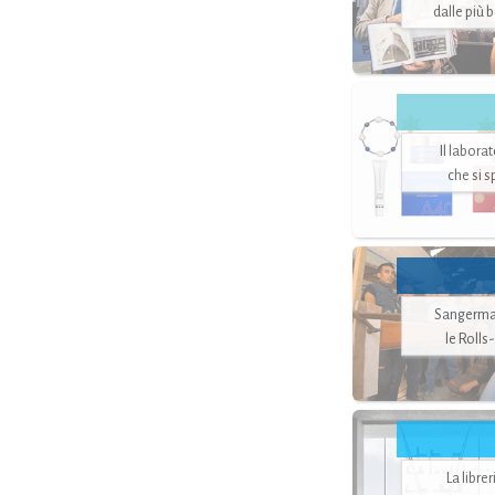
dalle più 
Il labora
che si 
Sangerman
le Rolls
La libre