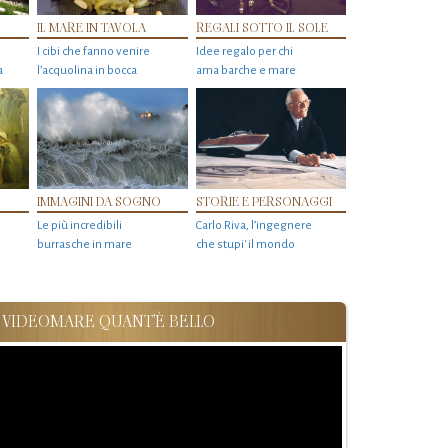
IL MARE IN TAVOLA
REGALI SOTTO IL SOLE
I cibi che fanno venire
Idee regalo per chi
a
l’acquolina in bocca
ama barche e mare
IMMAGINI DA SOGNO
STORIE E PERSONAGGI
Le più incredibili
Carlo Riva, l’ingegnere
burrasche in mare
che stupi' il mondo
VIDEOMARE QUANT'È BELLO