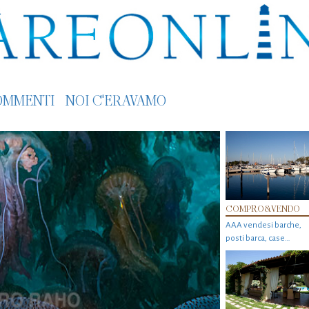
OMMENTI
NOI C'ERAVAMO
COMPRO&VENDO
AAA vendesi barche,
posti barca, case…