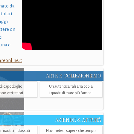
nato da
itolari
laggi
ttere on
ti
una e
eonline.it
ARTE E COLLEZIONISMO
i di capodoglio
Un’autentica falsaria copia
sono veri tesori
i quadri di mare più famosi
AZIENDE & ATTIVITÀ
ri nautici indossati
Navimeteo, sapere che tempo