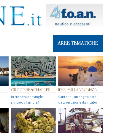
AREE TEMATICHE
CROCIERE&CHARTER
IDEE PER LA VACANZA
In crociera per single
Santorini, un sogno nato
s'incrocia l’amore?
da un’eruzione da incubo