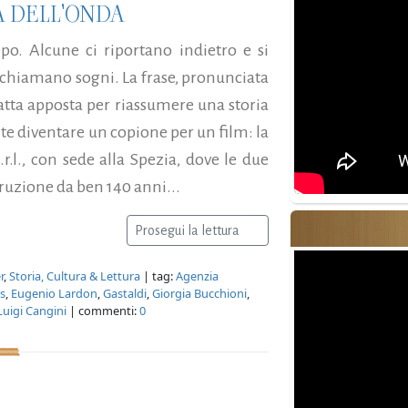
TA DELL'ONDA
o. Alcune ci riportano indietro e si
i chiamano sogni. La frase, pronunciata
atta apposta per riassumere una storia
e diventare un copione per un film: la
r.l., con sede alla Spezia, dove le due
uzione da ben 140 anni...
Prosegui la lettura
r
,
Storia, Cultura & Lettura
| tag:
Agenzia
s
,
Eugenio Lardon
,
Gastaldi
,
Giorgia Bucchioni
,
Luigi Cangini
| commenti:
0