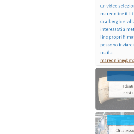
un video selezio
mareonline.it. I t
di alberghi e vil
interessati a me
line propri filma
possono inviare 
mail a
mareonline@mar
I dent
incisi 
Gli accesso