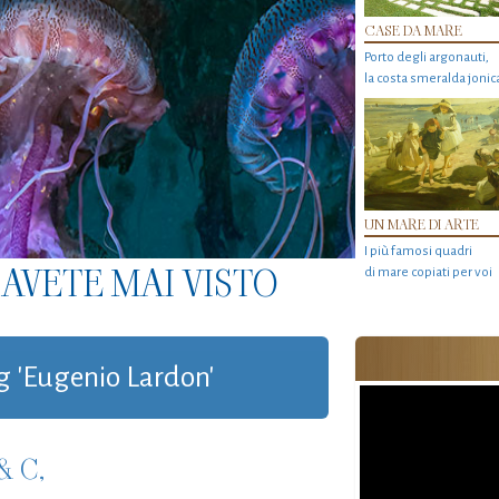
CASE DA MARE
Porto degli argonauti,
la costa smeralda jonic
UN MARE DI ARTE
I più famosi quadri
AVETE MAI VISTO
di mare copiati per voi
ag 'Eugenio Lardon'
& C,