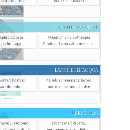
n si scorda mai
in 40 Saloni nautici
GIOIELLI & OROLOGI
ra più preziosa?
Maggi Officine, sott’acqua
ge chi naviga
l'orologio ha un valore immenso
LAVORI SULL’ACQUA
ventare hostess
Italsub: sommersi dal lavoro
ward di bordo
non è solo un modo di dire
LIBRI & FILM
 movie, il racconto
Libreria Mare di carta,
i “diventati attori”
per immergersi nella lettura