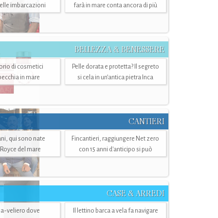
belle imbarcazioni
farà in mare conta ancora di più
BELLEZZA & BENESSERE
torio di cosmetici
Pelle dorata e protetta? Il segreto
specchia in mare
si cela in un’antica pietra Inca
CANTIERI
i, qui sono nate
Fincantieri, raggiungere Net zero
-Royce del mare
con 15 anni d'anticipo si può
CASE & ARREDI
ria-veliero dove
Il lettino barca a vela fa navigare