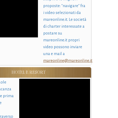
proposte: "navigare" fra
i video selezionati da
mareonline.it. Le società
di charter interessate a
postare su
mareonline.it propri
video possono inviare
una e mail a
mareonline@mareonline.it
HOTEL E RESORT
uole
acanza
 e prima
e
traverso