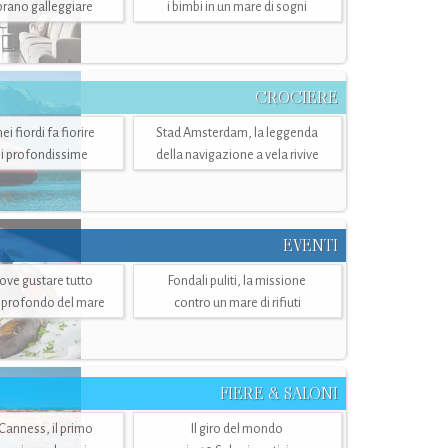
mbrano galleggiare
i bimbi in un mare di sogni
CROCIERE
i fiordi fa fiorire
Stad Amsterdam, la leggenda
i profondissime
della navigazione a vela rivive
EVENTI
dove gustare tutto
Fondali puliti, la missione
ù profondo del mare
contro un mare di rifiuti
FIERE & SALONI
 Canness, il primo
Il giro del mondo