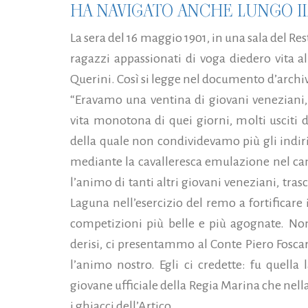
HA NAVIGATO ANCHE LUNGO IL
La sera del 16 maggio 1901, in una sala del R
ragazzi appassionati di voga diedero vita al
Querini. Così si legge nel documento d’archi
“Eravamo una ventina di giovani veneziani, 
vita monotona di quei giorni, molti usciti d
della quale non condividevamo più gli indir
mediante la cavalleresca emulazione nel ca
l’animo di tanti altri giovani veneziani, tras
Laguna nell’esercizio del remo a fortificare i
competizioni più belle e più agognate. Non
derisi, ci presentammo al Conte Piero Fosca
l’animo nostro. Egli ci credette: fu quella l
giovane ufficiale della Regia Marina che nel
i ghiacci dell’Artico...