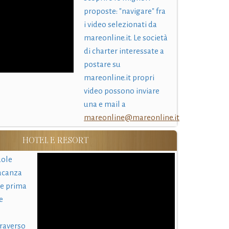
proposte: "navigare" fra
i video selezionati da
mareonline.it. Le società
di charter interessate a
postare su
mareonline.it propri
video possono inviare
una e mail a
mareonline@mareonline.it
HOTEL E RESORT
uole
acanza
 e prima
e
traverso