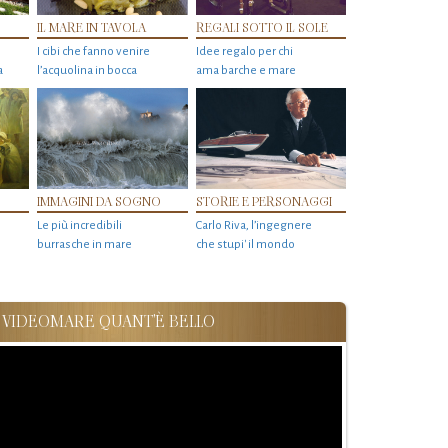
IL MARE IN TAVOLA
REGALI SOTTO IL SOLE
I cibi che fanno venire
Idee regalo per chi
a
l’acquolina in bocca
ama barche e mare
IMMAGINI DA SOGNO
STORIE E PERSONAGGI
Le più incredibili
Carlo Riva, l’ingegnere
burrasche in mare
che stupi' il mondo
VIDEOMARE QUANT'È BELLO