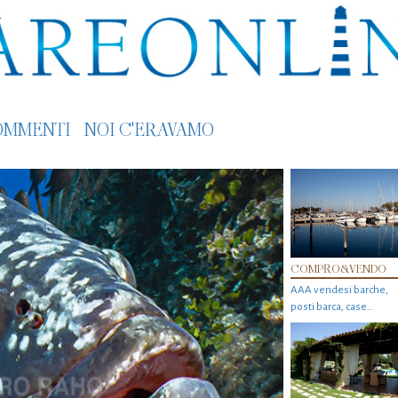
OMMENTI
NOI C'ERAVAMO
COMPRO&VENDO
AAA vendesi barche,
posti barca, case…