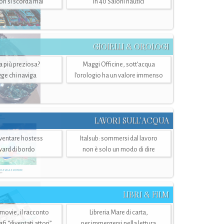
n si scorda mai
in 40 Saloni nautici
GIOIELLI & OROLOGI
ra più preziosa?
Maggi Officine, sott’acqua
ge chi naviga
l'orologio ha un valore immenso
LAVORI SULL’ACQUA
ventare hostess
Italsub: sommersi dal lavoro
ward di bordo
non è solo un modo di dire
LIBRI & FILM
 movie, il racconto
Libreria Mare di carta,
i “diventati attori”
per immergersi nella lettura