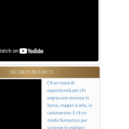
VACANZE IN BARCA
C'è un mare di
opportunità per chi
sogna una vacanza in
barca, magari a vela, in
catamarano. E c'è un
modo fantastico per
scoprire le migliori