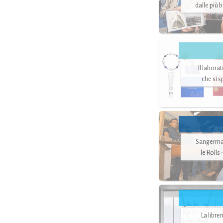
dalle più 
Il labora
che si 
Sangerman
le Rolls
La libre