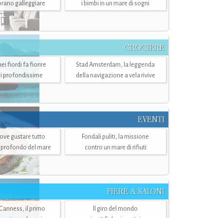
mbrano galleggiare
i bimbi in un mare di sogni
CROCIERE
i fiordi fa fiorire
Stad Amsterdam, la leggenda
i profondissime
della navigazione a vela rivive
EVENTI
dove gustare tutto
Fondali puliti, la missione
ù profondo del mare
contro un mare di rifiuti
FIERE & SALONI
 Canness, il primo
Il giro del mondo