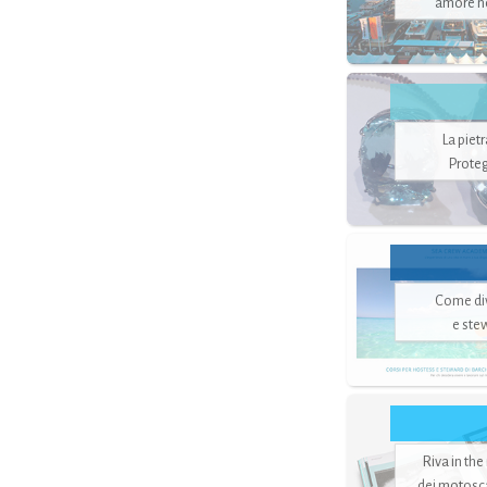
amore no
La piet
Proteg
Come di
e ste
Riva in the
dei motoscaf