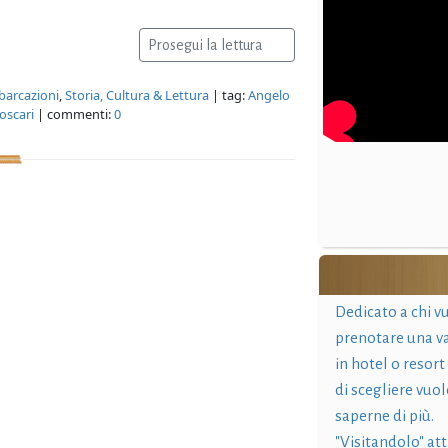
Prosegui la lettura
barcazioni
,
Storia, Cultura & Lettura
| tag:
Angelo
oscari
| commenti:
0
Dedicato a chi v
prenotare una v
in hotel o resort
di scegliere vuol
saperne di più.
"Visitandolo" at