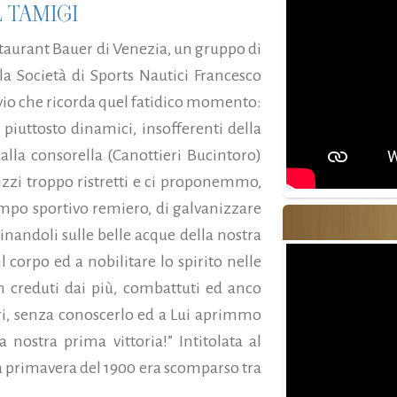
 TAMIGI
estaurant Bauer di Venezia, un gruppo di
la Società di Sports Nautici Francesco
vio che ricorda quel fatidico momento:
piuttosto dinamici, insofferenti della
alla consorella (Canottieri Bucintoro)
izzi troppo ristretti e ci proponemmo,
mpo sportivo remiero, di galvanizzare
cinandoli sulle belle acque della nostra
l corpo ed a nobilitare lo spirito nelle
 creduti dai più, combattuti ed anco
ri, senza conoscerlo ed a Lui aprimmo
a nostra prima vittoria!” Intitolata al
la primavera del 1900 era scomparso tra