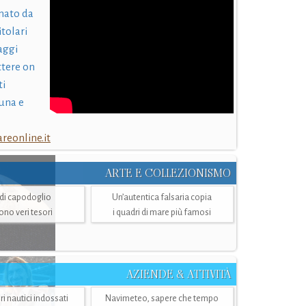
nato da
itolari
laggi
ttere on
ti
una e
eonline.it
ARTE E COLLEZIONISMO
i di capodoglio
Un’autentica falsaria copia
sono veri tesori
i quadri di mare più famosi
AZIENDE & ATTIVITÀ
ri nautici indossati
Navimeteo, sapere che tempo