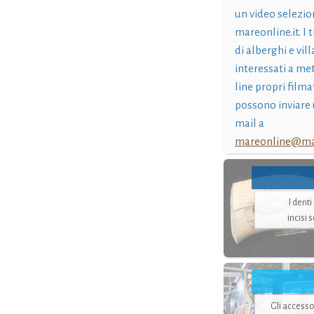
un video selezio
mareonline.it. I t
di alberghi e vil
interessati a me
line propri filma
possono inviare 
mail a
mareonline@mar
I dent
incisi 
Gli accesso