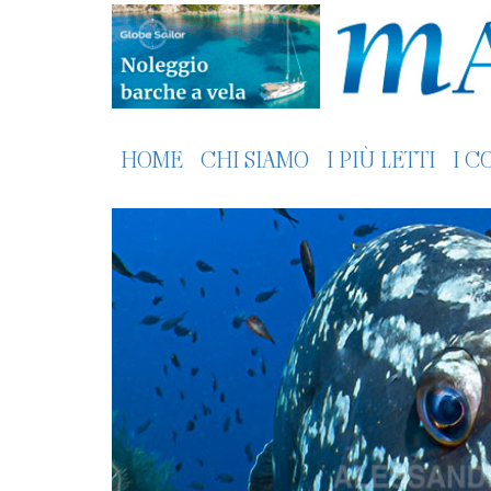
HOME
CHI SIAMO
I PIÙ LETTI
I C