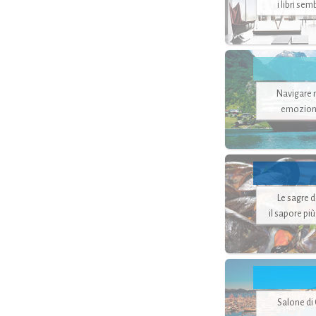
i libri se
Navigare ne
emozion
Le sagre 
il sapore pi
Salone di