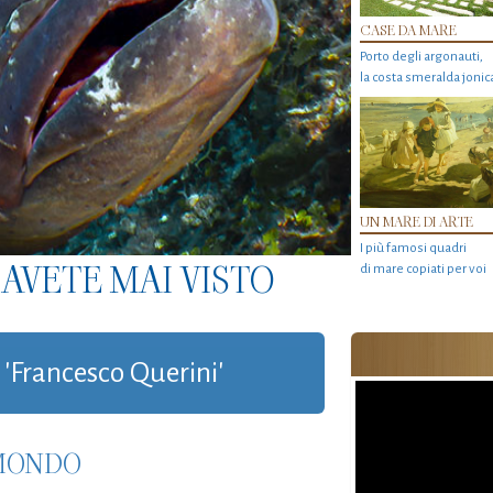
CASE DA MARE
Porto degli argonauti,
la costa smeralda jonic
UN MARE DI ARTE
I più famosi quadri
AVETE MAI VISTO
di mare copiati per voi
 'Francesco Querini'
 MONDO