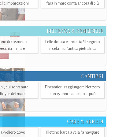
belle imbarcazioni
farà in mare conta ancora di più
BELLEZZA & BENESSERE
torio di cosmetici
Pelle dorata e protetta? Il segreto
specchia in mare
si cela in un’antica pietra Inca
CANTIERI
i, qui sono nate
Fincantieri, raggiungere Net zero
-Royce del mare
con 15 anni d'anticipo si può
CASE & ARREDI
ria-veliero dove
Il lettino barca a vela fa navigare