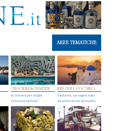
AREE TEMATICHE
CROCIERE&CHARTER
IDEE PER LA VACANZA
In crociera per single
Santorini, un sogno nato
s'incrocia l’amore?
da un’eruzione da incubo