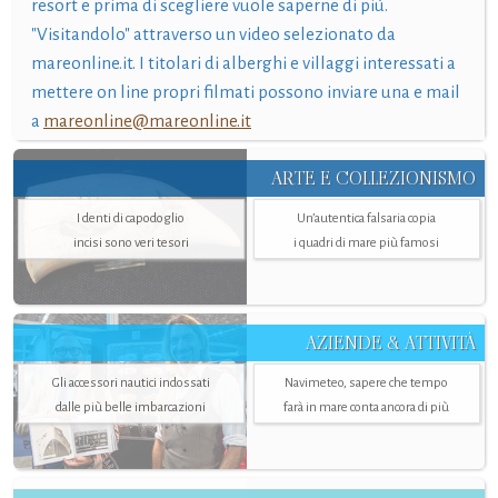
resort e prima di scegliere vuole saperne di più.
"Visitandolo" attraverso un video selezionato da
mareonline.it. I titolari di alberghi e villaggi interessati a
mettere on line propri filmati possono inviare una e mail
a
mareonline@mareonline.it
ARTE E COLLEZIONISMO
I denti di capodoglio
Un’autentica falsaria copia
incisi sono veri tesori
i quadri di mare più famosi
AZIENDE & ATTIVITÀ
Gli accessori nautici indossati
Navimeteo, sapere che tempo
dalle più belle imbarcazioni
farà in mare conta ancora di più