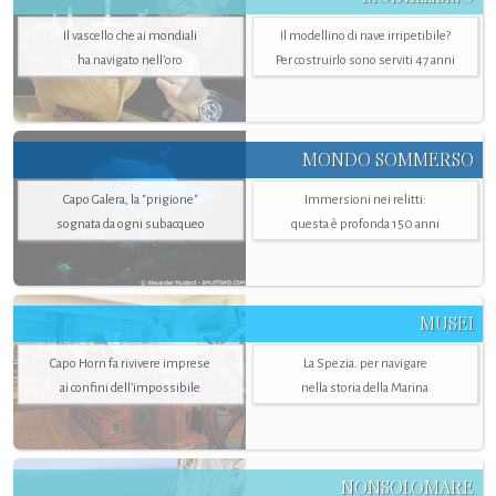
Il vascello che ai mondiali
Il modellino di nave irripetibile?
ha navigato nell’oro
Per costruirlo sono serviti 47 anni
MONDO SOMMERSO
Capo Galera, la "prigione"
Immersioni nei relitti:
sognata da ogni subacqueo
questa è profonda 150 anni
MUSEI
Capo Horn fa rivivere imprese
La Spezia. per navigare
ai confini dell’impossibile
nella storia della Marina
NONSOLOMARE