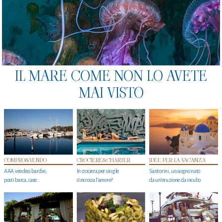
IL MARE COME NON LO AVETE
MAI VISTO
COMPRO&VENDO
CROCIERE&CHARTER
IDEE PER LA VACANZA
AAA vendesi barche,
In crociera per single
Santorini, un sogno nato
posti barca, case…
s'incrocia l’amore?
da un’eruzione da incubo