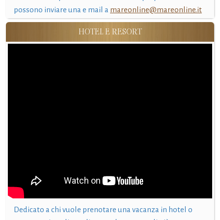
possono inviare una e mail a
mareonline@mareonline.it
HOTEL E RESORT
Dedicato a chi vuole prenotare una vacanza in hotel o