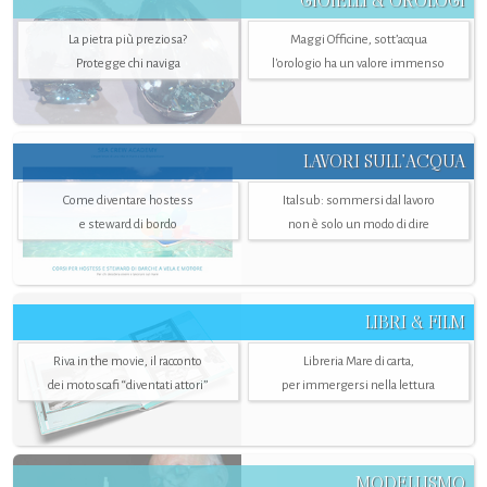
GIOIELLI & OROLOGI
La pietra più preziosa?
Maggi Officine, sott’acqua
Protegge chi naviga
l'orologio ha un valore immenso
LAVORI SULL’ACQUA
Come diventare hostess
Italsub: sommersi dal lavoro
e steward di bordo
non è solo un modo di dire
LIBRI & FILM
Riva in the movie, il racconto
Libreria Mare di carta,
dei motoscafi “diventati attori”
per immergersi nella lettura
MODELLISMO