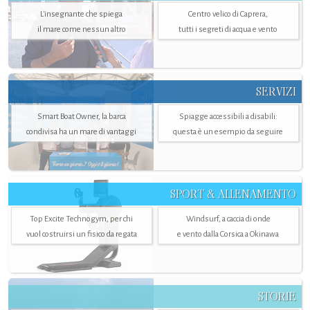
L'insegnante che spiega
Centro velico di Caprera,
il mare come nessun altro
tutti i segreti di acqua e vento
SERVIZI
Smart Boat Owner, la barca
Spiagge accessibili a disabili:
condivisa ha un mare di vantaggi
questa è un esempio da seguire
SPORT & ALLENAMENTO
Top Excite Technogym, per chi
Windsurf, a caccia di onde
vuol costruirsi un fisico da regata
e vento dalla Corsica a Okinawa
STORIE