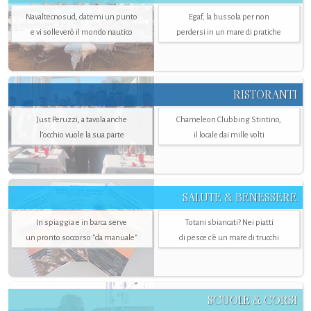
Navaltecnosud, datemi un punto
Egaf, la bussola per non
e vi solleverò il mondo nautico
perdersi in un mare di pratiche
RISTORANTI
Just Peruzzi, a tavola anche
Chameleon Clubbing Stintino,
l’occhio vuole la sua parte
il locale dai mille volti
SALUTE & BENESSERE
In spiaggia e in barca serve
Totani sbiancati? Nei piatti
un pronto soccorso "da manuale"
di pesce c'è un mare di trucchi
SCUOLE & CORSI