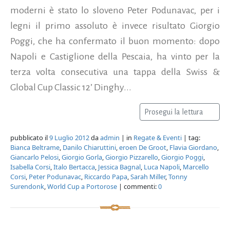
moderni è stato lo sloveno Peter Podunavac, per i
legni il primo assoluto è invece risultato Giorgio
Poggi, che ha confermato il buon momento: dopo
Napoli e Castiglione della Pescaia, ha vinto per la
terza volta consecutiva una tappa della Swiss &
Global Cup Classic 12’ Dinghy...
Prosegui la lettura
pubblicato il
9 Luglio 2012
da
admin
| in
Regate & Eventi
| tag:
Bianca Beltrame
,
Danilo Chiaruttini
,
eroen De Groot
,
Flavia Giordano
,
Giancarlo Pelosi
,
Giorgio Gorla
,
Giorgio Pizzarello
,
Giorgio Poggi
,
Isabella Corsi
,
Italo Bertacca
,
Jessica Bagnal
,
Luca Napoli
,
Marcello
Corsi
,
Peter Podunavac
,
Riccardo Papa
,
Sarah Miller
,
Tonny
Surendonk
,
World Cup a Portorose
| commenti:
0