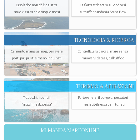
L’isola che non c'è è esistita
La flotta tedesca si suicidò così
ma è vissuta solo cinque mesi
autoaffondandosi a Scapa Flow
TECNOLOGIA & RICERCA
Cemento mangiasmog, per avere
Controllate la barca al mare senza
porti più puliti e meno inquinati
muovervi da casa, dall’ufficio
TURISMO & ATTRAZIONI
Trabocchi, i pontili
Portovenere, il borgo di pescatori
"macchine da pesca"
irresistibile esca per i turisti
MI MANDA MAREONLINE