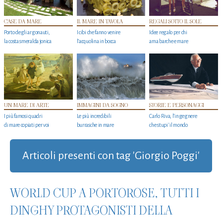
CASE DA MARE
IL MARE IN TAVOLA
REGALI SOTTO IL SOLE
Porto degli argonauti,
I cibi che fanno venire
Idee regalo per chi
la costa smeralda jonica
l’acquolina in bocca
ama barche e mare
UN MARE DI ARTE
IMMAGINI DA SOGNO
STORIE E PERSONAGGI
I più famosi quadri
Le più incredibili
Carlo Riva, l’ingegnere
di mare copiati per voi
burrasche in mare
che stupi' il mondo
Articoli presenti con tag 'Giorgio Poggi'
WORLD CUP A PORTOROSE, TUTTI I
DINGHY PROTAGONISTI DELLA