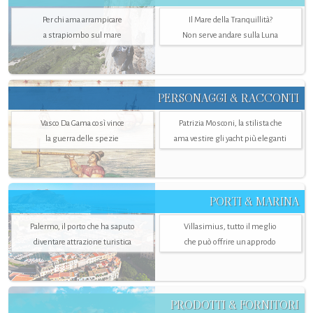
Per chi ama arrampicare
Il Mare della Tranquillità?
a strapiombo sul mare
Non serve andare sulla Luna
PERSONAGGI & RACCONTI
Vasco Da Gama così vince
Patrizia Mosconi, la stilista che
la guerra delle spezie
ama vestire gli yacht più eleganti
PORTI & MARINA
Palermo, il porto che ha saputo
Villasimius, tutto il meglio
diventare attrazione turistica
che può offrire un approdo
PRODOTTI & FORNITORI