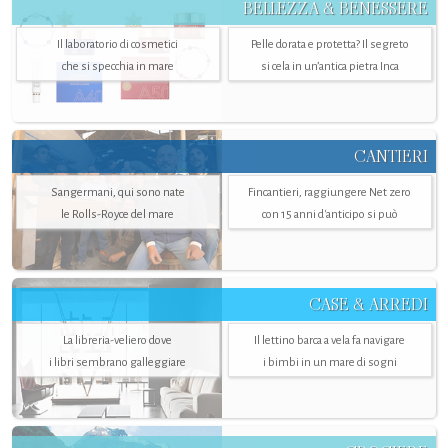
BELLEZZA & BENESSERE
Il laboratorio di cosmetici
Pelle dorata e protetta? Il segreto
che si specchia in mare
si cela in un’antica pietra Inca
CANTIERI
Sangermani, qui sono nate
Fincantieri, raggiungere Net zero
le Rolls-Royce del mare
con 15 anni d'anticipo si può
CASE & ARREDI
La libreria-veliero dove
Il lettino barca a vela fa navigare
i libri sembrano galleggiare
i bimbi in un mare di sogni