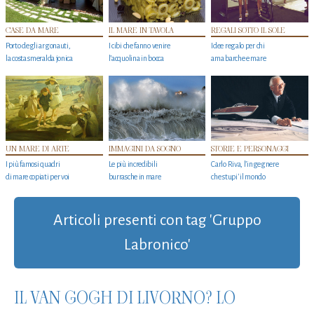
CASE DA MARE
IL MARE IN TAVOLA
REGALI SOTTO IL SOLE
Porto degli argonauti,
I cibi che fanno venire
Idee regalo per chi
la costa smeralda jonica
l’acquolina in bocca
ama barche e mare
UN MARE DI ARTE
IMMAGINI DA SOGNO
STORIE E PERSONAGGI
I più famosi quadri
Le più incredibili
Carlo Riva, l’ingegnere
di mare copiati per voi
burrasche in mare
che stupi' il mondo
Articoli presenti con tag 'Gruppo
Labronico'
IL VAN GOGH DI LIVORNO? LO