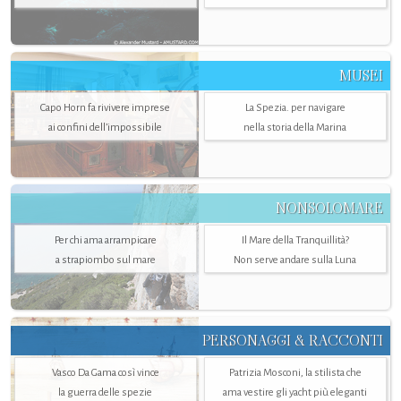
MUSEI
Capo Horn fa rivivere imprese
La Spezia. per navigare
ai confini dell’impossibile
nella storia della Marina
NONSOLOMARE
Per chi ama arrampicare
Il Mare della Tranquillità?
a strapiombo sul mare
Non serve andare sulla Luna
PERSONAGGI & RACCONTI
Vasco Da Gama così vince
Patrizia Mosconi, la stilista che
la guerra delle spezie
ama vestire gli yacht più eleganti