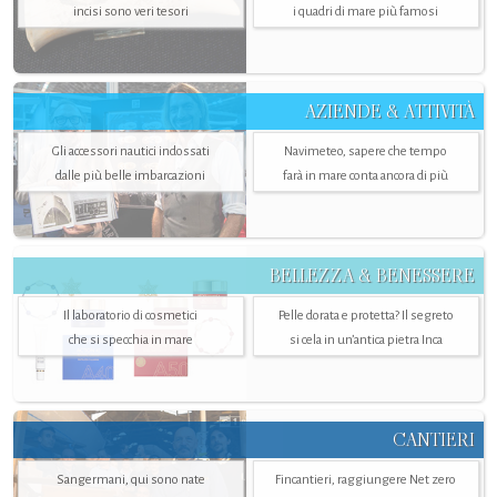
incisi sono veri tesori
i quadri di mare più famosi
AZIENDE & ATTIVITÀ
Gli accessori nautici indossati
Navimeteo, sapere che tempo
dalle più belle imbarcazioni
farà in mare conta ancora di più
BELLEZZA & BENESSERE
Il laboratorio di cosmetici
Pelle dorata e protetta? Il segreto
che si specchia in mare
si cela in un’antica pietra Inca
CANTIERI
Sangermani, qui sono nate
Fincantieri, raggiungere Net zero