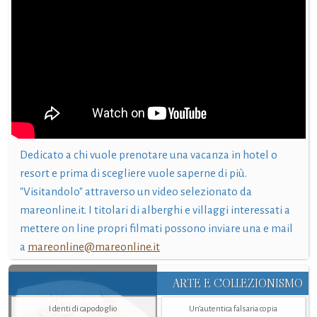
Dedicato a chi vuole prenotare una vacanza in hotel o
resort e prima di scegliere vuole saperne di più.
"Visitandolo" attraverso un video selezionato da
mareonline.it. I titolari di alberghi e villaggi interessati a
mettere on line propri filmati possono inviare una e mail
a
mareonline@mareonline.it
ARTE E COLLEZIONISMO
I denti di capodoglio
Un’autentica falsaria copia