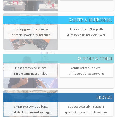
SALUTE & BENESSERE
In spiaggia e in barca serve
Totani sbiancati? Nei piatti
un pronto soccorso "da manuale"
di pesce c'è un mare di trucchi
SCUOLE & CORSI
L'insegnante che spiega
Centro velico di Caprera,
il mare come nessun altro
tutti i segreti di acqua e vento
SERVIZI
Smart Boat Owner, la barca
Spiagge accessibili a disabili:
condivisa ha un mare di vantaggi
questa è un esempio da seguire