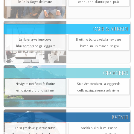
le Rolls-Royce del mare
con 15 anni d'anticipo si può
CASE & ARREDI
La libreria-veliero dove
Il lettino barca a vela fa navigare
i libri sembrano galleggiare
i bimbi in un mare di sogni
CROCIERE
Navigare nei fiordi fa fiorire
Stad Amsterdam, la leggenda
emozioni profondissime
della navigazione a vela rivive
EVENTI
Le sagre dove gustare tutto
Fondali puliti, la missione