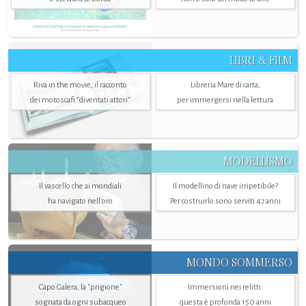
LIBRI & FILM
Riva in the movie, il racconto
Libreria Mare di carta,
dei motoscafi “diventati attori”
per immergersi nella lettura
MODELLISMO
Il vascello che ai mondiali
Il modellino di nave irripetibile?
ha navigato nell’oro
Per costruirlo sono serviti 47 anni
MONDO SOMMERSO
Capo Galera, la "prigione"
Immersioni nei relitti:
sognata da ogni subacqueo
questa è profonda 150 anni