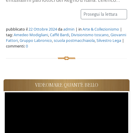
Prosegui la lettura
pubblicato il
22 Ottobre 2024
da
admin
| in
Arte & Collezionismo
|
tag:
Amedeo Modigliani
,
Caffé Bardi
,
Divisionismo toscano
,
Giovanni
Fattori
,
Gruppo Labronico
,
scuola postmacchiaiola
,
Silvestro Lega
|
commenti:
0
VIDEOMARE QUANT'È BELLO