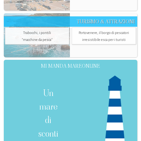
TURISMO & ATTRAZIONI
Trabocchi, i pontili
Portovenere, il borgo di pescatori
"macchine da pesca"
irresistibile esca per i turisti
MI MANDA MAREONLINE
Un
mare
di
sconti