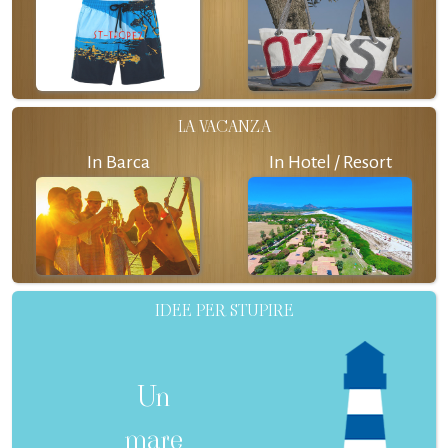
LA VACANZA
In Barca
In Hotel / Resort
IDEE PER STUPIRE
Un
mare