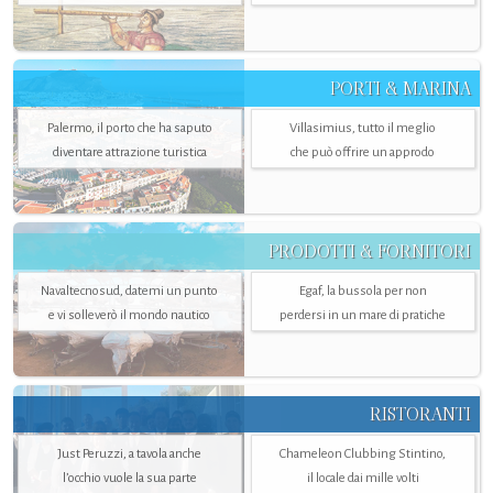
PORTI & MARINA
Palermo, il porto che ha saputo
Villasimius, tutto il meglio
diventare attrazione turistica
che può offrire un approdo
PRODOTTI & FORNITORI
Navaltecnosud, datemi un punto
Egaf, la bussola per non
e vi solleverò il mondo nautico
perdersi in un mare di pratiche
RISTORANTI
Just Peruzzi, a tavola anche
Chameleon Clubbing Stintino,
l’occhio vuole la sua parte
il locale dai mille volti