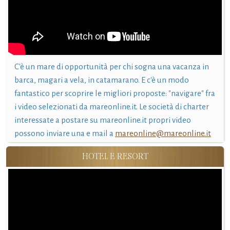
C'è un mare di opportunità per chi sogna una vacanza in
barca, magari a vela, in catamarano. E c'è un modo
fantastico per scoprire le migliori proposte: "navigare" fra
i video selezionati da mareonline.it. Le società di charter
interessate a postare su mareonline.it propri video
possono inviare una e mail a
mareonline@mareonline.it
HOTEL E RESORT