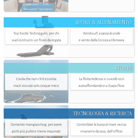
SPORT & ALLENAMENTO
Top Excite Technogym, per chi
Windsurf, a caccia di onde
vuol costruirsi un fisico da regata
e vento dalla Corsica a Okinawa
STORIE
L’isola che non c'è è esistita
La flotta tedesca si suicidò così
ma è vissuta solo cinque mesi
autoaffondandosi a Scapa Flow
TECNOLOGIA & RICERCA
Cemento mangiasmog, per avere
Controllate la barca al mare senza
porti più puliti e meno inquinati
muovervi da casa, dall’ufficio