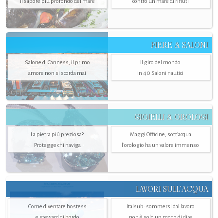
il sapore più profondo del mare
contro un mare di rifiuti
FIERE & SALONI
Salone di Canness, il primo
Il giro del mondo
amore non si scorda mai
in 40 Saloni nautici
GIOIELLI & OROLOGI
La pietra più preziosa?
Maggi Officine, sott’acqua
Protegge chi naviga
l'orologio ha un valore immenso
LAVORI SULL’ACQUA
Come diventare hostess
Italsub: sommersi dal lavoro
e steward di bordo
non è solo un modo di dire