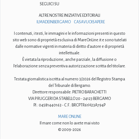
SEGUICI SU
ALTRE NOSTRE INIZIATIVE EDITORIALI
ILMADEINBERGAMO
CASAVUOISAPERE
I contenuti, i testi, le immagini e le informazioni presenti in questo
sito web sono di proprietà esclusiva di MareOnLine.it e sono tutelati
dalle normative vigenti in materia di diritto d'autore e di proprietà
intellettuale.
È vietata la riproduzione, anche parziale, la diffusione o
l'elaborazione senza preventiva autorizzazione scritta del titolare.
Testata giornalistica iscritta al numero 3/2026 del Registro Stampa
del Tribunale di Bergamo.
Direttore responsabile: PIETRO BARACHETTI
VIA P. RUGGERI DA STABELLO 20 - 24123 BERGAMO
P.I.: 04581440163 - C.F.: BRCPTR61H23A794P
MARE ONLINE
Il mare come non lo avete mai visto
© 2009-2026