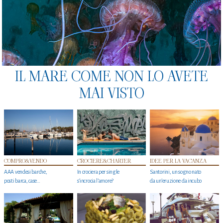
IL MARE COME NON LO AVETE
MAI VISTO
COMPRO&VENDO
CROCIERE&CHARTER
IDEE PER LA VACANZA
AAA vendesi barche,
In crociera per single
Santorini, un sogno nato
posti barca, case…
s'incrocia l’amore?
da un’eruzione da incubo