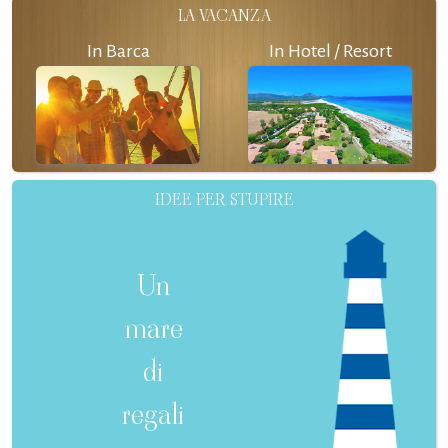
LA VACANZA
In Barca
In Hotel / Resort
IDEE PER STUPIRE
Un
mare
di
regali