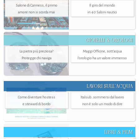
Salone di Canness, il primo
Il giro del mondo
amore non si scorda mai
in 40 Saloni nautici
GIOIELLI & OROLOGI
La pietra più preziosa?
Maggi Officine, sott’acqua
Protegge chi naviga
l'orologio ha un valore immenso
LAVORI SULL’ACQUA
Come diventare hostess
Italsub: sommersi dal lavoro
e steward di bordo
non è solo un modo di dire
LIBRI & FILM