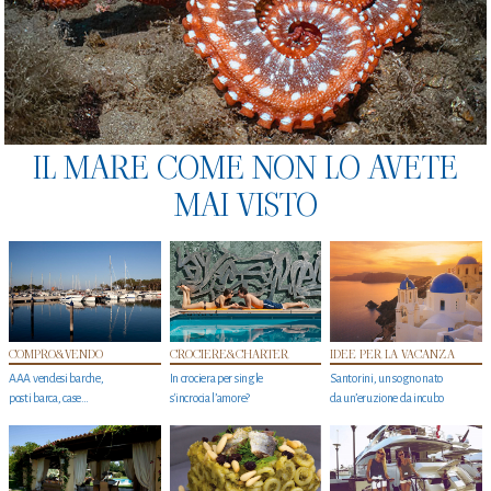
IL MARE COME NON LO AVETE
MAI VISTO
COMPRO&VENDO
CROCIERE&CHARTER
IDEE PER LA VACANZA
AAA vendesi barche,
In crociera per single
Santorini, un sogno nato
posti barca, case…
s'incrocia l’amore?
da un’eruzione da incubo