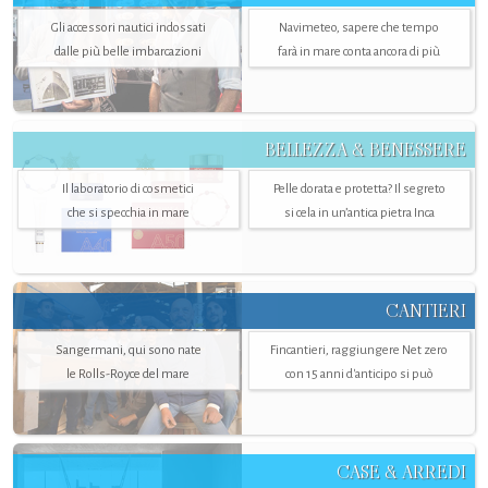
Gli accessori nautici indossati
Navimeteo, sapere che tempo
dalle più belle imbarcazioni
farà in mare conta ancora di più
BELLEZZA & BENESSERE
Il laboratorio di cosmetici
Pelle dorata e protetta? Il segreto
che si specchia in mare
si cela in un’antica pietra Inca
CANTIERI
Sangermani, qui sono nate
Fincantieri, raggiungere Net zero
le Rolls-Royce del mare
con 15 anni d'anticipo si può
CASE & ARREDI