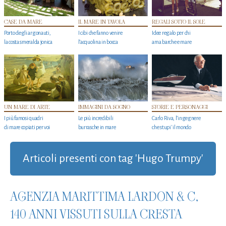
CASE DA MARE
IL MARE IN TAVOLA
REGALI SOTTO IL SOLE
Porto degli argonauti,
I cibi che fanno venire
Idee regalo per chi
la costa smeralda jonica
l’acquolina in bocca
ama barche e mare
UN MARE DI ARTE
IMMAGINI DA SOGNO
STORIE E PERSONAGGI
I più famosi quadri
Le più incredibili
Carlo Riva, l’ingegnere
di mare copiati per voi
burrasche in mare
che stupi' il mondo
Articoli presenti con tag 'Hugo Trumpy'
AGENZIA MARITTIMA LARDON & C,
140 ANNI VISSUTI SULLA CRESTA