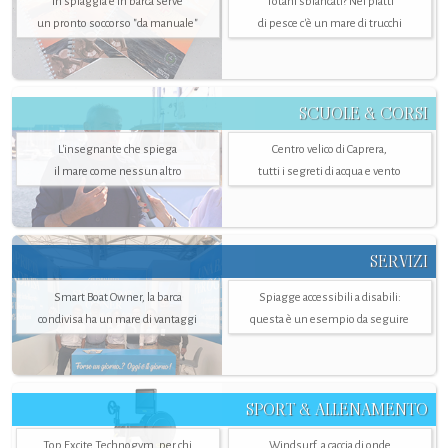
In spiaggia e in barca serve
Totani sbiancati? Nei piatti
un pronto soccorso "da manuale"
di pesce c'è un mare di trucchi
SCUOLE & CORSI
L'insegnante che spiega
Centro velico di Caprera,
il mare come nessun altro
tutti i segreti di acqua e vento
SERVIZI
Smart Boat Owner, la barca
Spiagge accessibili a disabili:
condivisa ha un mare di vantaggi
questa è un esempio da seguire
SPORT & ALLENAMENTO
Top Excite Technogym, per chi
Windsurf, a caccia di onde