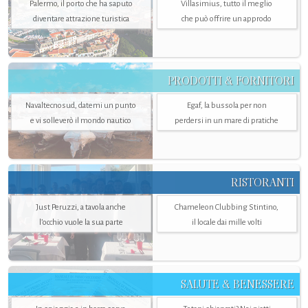
Palermo, il porto che ha saputo
Villasimius, tutto il meglio
diventare attrazione turistica
che può offrire un approdo
PRODOTTI & FORNITORI
Navaltecnosud, datemi un punto
Egaf, la bussola per non
e vi solleverò il mondo nautico
perdersi in un mare di pratiche
RISTORANTI
Just Peruzzi, a tavola anche
Chameleon Clubbing Stintino,
l’occhio vuole la sua parte
il locale dai mille volti
SALUTE & BENESSERE