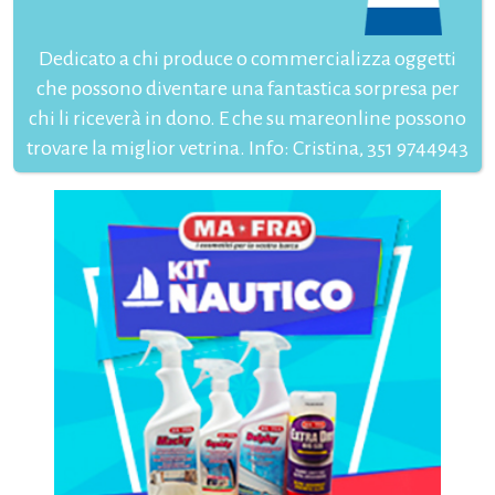
Dedicato a chi produce o commercializza oggetti
che possono diventare una fantastica sorpresa per
chi li riceverà in dono. E che su mareonline possono
trovare la miglior vetrina. Info: Cristina, 351 9744943