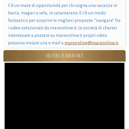
C'è un mare di opportunità per chi sogna una vacanza in
barca, magari a vela, in catamarano. E c'è un modo
fantastico per scoprire le migliori proposte: "navigare" fra
i video selezionati da mareonline.it. Le società di charter
interessate a postare su mareonline.it propri video
possono inviare una e mail a
mareonline@mareonline.it
HOTEL E RESORT