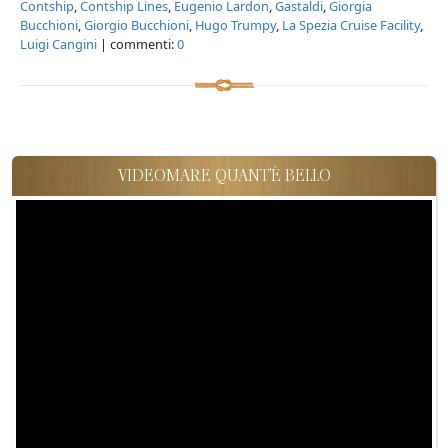
Contship
,
Contship Lines
,
Eugenio Lardon
,
Gastaldi
,
Giorgia
Bucchioni
,
Giorgio Bucchioni
,
Hugo Trumpy
,
La Spezia Cruise Facility
,
Luigi Cangini
| commenti:
0
VIDEOMARE QUANT'È BELLO