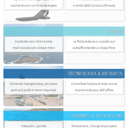
vuol costruirsi un fisico da regata
e vento dalla Corsica a Okinawa
STORIE
L’isola che non c'è è esistita
La flotta tedesca si suicidò così
ma è vissuta solo cinque mesi
autoaffondandosi a Scapa Flow
TECNOLOGIA & RICERCA
Cemento mangiasmog, per avere
Controllate la barca al mare senza
porti più puliti e meno inquinati
muovervi da casa, dall’ufficio
TURISMO & ATTRAZIONI
Trabocchi, i pontili
Portovenere, il borgo di pescatori