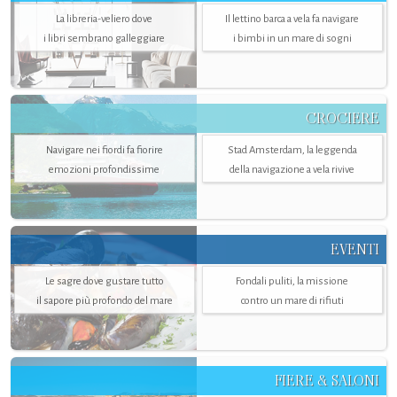
La libreria-veliero dove
Il lettino barca a vela fa navigare
i libri sembrano galleggiare
i bimbi in un mare di sogni
CROCIERE
Navigare nei fiordi fa fiorire
Stad Amsterdam, la leggenda
emozioni profondissime
della navigazione a vela rivive
EVENTI
Le sagre dove gustare tutto
Fondali puliti, la missione
il sapore più profondo del mare
contro un mare di rifiuti
FIERE & SALONI