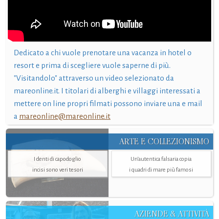
Dedicato a chi vuole prenotare una vacanza in hotel o
resort e prima di scegliere vuole saperne di più.
"Visitandolo" attraverso un video selezionato da
mareonline.it. I titolari di alberghi e villaggi interessati a
mettere on line propri filmati possono inviare una e mail
a
mareonline@mareonline.it
ARTE E COLLEZIONISMO
I denti di capodoglio
Un’autentica falsaria copia
incisi sono veri tesori
i quadri di mare più famosi
AZIENDE & ATTIVITÀ