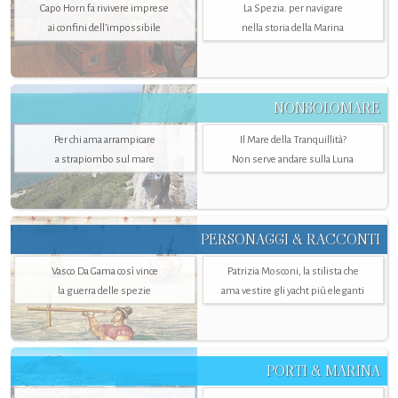
Capo Horn fa rivivere imprese
La Spezia. per navigare
ai confini dell’impossibile
nella storia della Marina
NONSOLOMARE
Per chi ama arrampicare
Il Mare della Tranquillità?
a strapiombo sul mare
Non serve andare sulla Luna
PERSONAGGI & RACCONTI
Vasco Da Gama così vince
Patrizia Mosconi, la stilista che
la guerra delle spezie
ama vestire gli yacht più eleganti
PORTI & MARINA