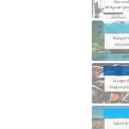
i libri se
Navigare ne
emozion
Le sagre 
il sapore pi
Salone di