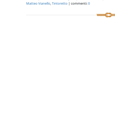
Matteo Vianello
,
Tintoretto
| commenti:
0