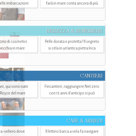
belle imbarcazioni
farà in mare conta ancora di più
BELLEZZA & BENESSERE
torio di cosmetici
Pelle dorata e protetta? Il segreto
specchia in mare
si cela in un’antica pietra Inca
CANTIERI
i, qui sono nate
Fincantieri, raggiungere Net zero
-Royce del mare
con 15 anni d'anticipo si può
CASE & ARREDI
ria-veliero dove
Il lettino barca a vela fa navigare