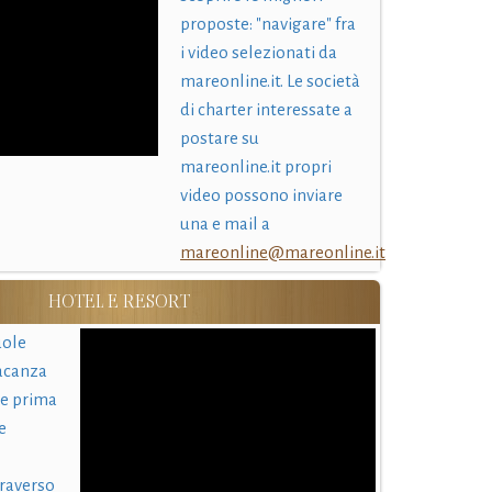
proposte: "navigare" fra
i video selezionati da
mareonline.it. Le società
di charter interessate a
postare su
mareonline.it propri
video possono inviare
una e mail a
mareonline@mareonline.it
HOTEL E RESORT
uole
acanza
 e prima
e
traverso