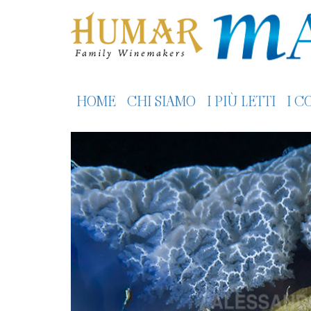
HOME
CHI SIAMO
I PIÙ LETTI
I C