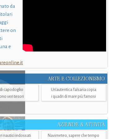
nato da
itolari
laggi
ttere on
ti
una e
eonline.it
ARTE E COLLEZIONISMO
i di capodoglio
Un’autentica falsaria copia
sono veri tesori
i quadri di mare più famosi
AZIENDE & ATTIVITÀ
ri nautici indossati
Navimeteo, sapere che tempo