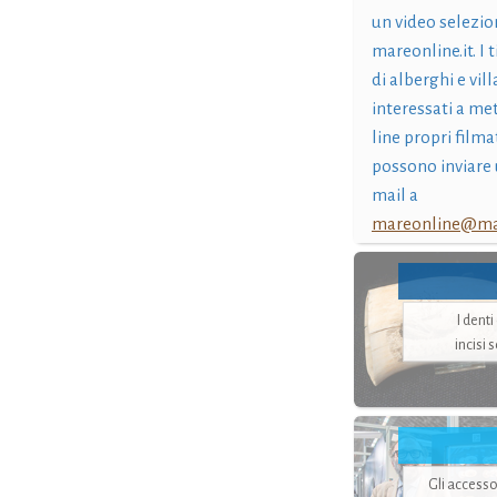
un video selezio
mareonline.it. I t
di alberghi e vil
interessati a me
line propri filma
possono inviare 
mail a
mareonline@mar
I dent
incisi 
Gli accesso