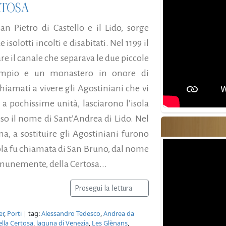
RTOSA
San Pietro di Castello e il Lido, sorge
solotti incolti e disabitati. Nel 1199 il
are il canale che separava le due piccole
tempio e un monastero in onore di
iamati a vivere gli Agostiniani che vi
 a pochissime unità, lasciarono l’isola
reso il nome di Sant’Andrea di Lido. Nel
a, a sostituire gli Agostiniani furono
isola fu chiamata di San Bruno, dal nome
omunemente, della Certosa...
Prosegui la lettura
er
,
Porti
| tag:
Alessandro Tedesco
,
Andrea da
ella Certosa
,
laguna di Venezia
,
Les Glènans
,