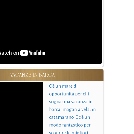
VACANZE IN BARCA
C'è un mare di
opportunità per chi
sogna una vacanza in
barca, magari a vela, in
catamarano. E c'è un
modo fantastico per
scoprire le migliori