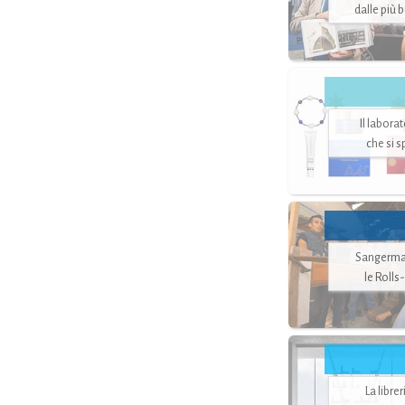
dalle più 
Il labora
che si 
Sangerman
le Rolls
La libre