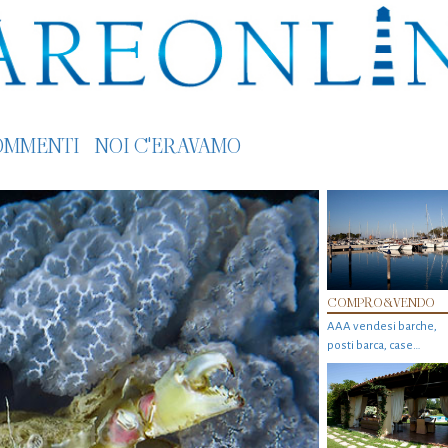
OMMENTI
NOI C'ERAVAMO
COMPRO&VENDO
AAA vendesi barche,
posti barca, case…