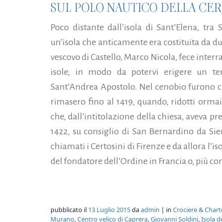
SUL POLO NAUTICO DELLA CE
Poco distante dall’isola di Sant’Elena, tra 
un’isola che anticamente era costituita da due i
vescovo di Castello, Marco Nicola, fece interr
isole, in modo da potervi erigere un 
Sant’Andrea Apostolo. Nel cenobio furono ch
rimasero fino al 1419, quando, ridotti ormai
che, dall’intitolazione della chiesa, aveva p
1422, su consiglio di San Bernardino da Sien
chiamati i Certosini di Firenze e da allora l’
del fondatore dell’Ordine in Francia o, più c
pubblicato il
13 Luglio 2015
da
admin
| in
Crociere & Chart
Murano
,
Centro velico di Caprera
,
Giovanni Soldini
,
Isola d