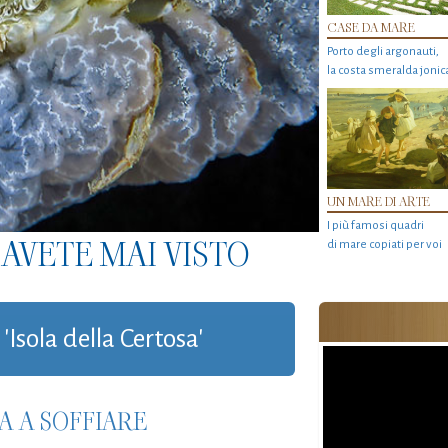
CASE DA MARE
Porto degli argonauti,
la costa smeralda jonic
UN MARE DI ARTE
I più famosi quadri
AVETE MAI VISTO
di mare copiati per voi
'Isola della Certosa'
A A SOFFIARE