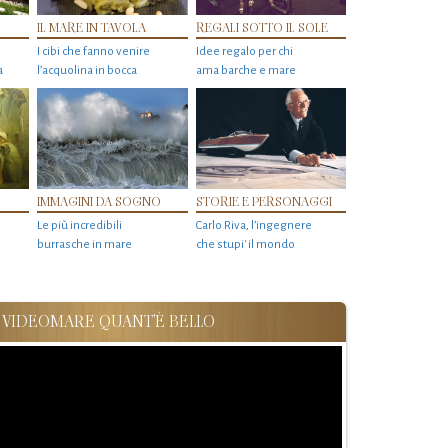
IL MARE IN TAVOLA
REGALI SOTTO IL SOLE
I cibi che fanno venire
Idee regalo per chi
a
l’acquolina in bocca
ama barche e mare
IMMAGINI DA SOGNO
STORIE E PERSONAGGI
Le più incredibili
Carlo Riva, l’ingegnere
burrasche in mare
che stupi' il mondo
VIDEOMARE QUANT'È BELLO