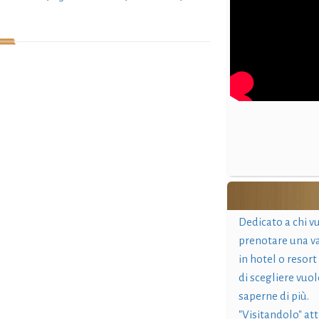
Dedicato a chi v
prenotare una v
in hotel o resort
di scegliere vuol
saperne di più.
"Visitandolo" at