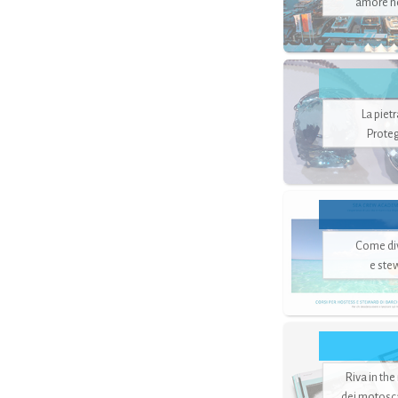
amore no
La piet
Proteg
Come di
e ste
Riva in the
dei motoscaf