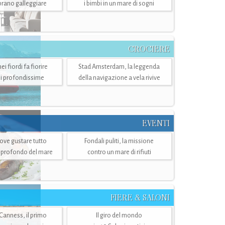
mbrano galleggiare
i bimbi in un mare di sogni
CROCIERE
i fiordi fa fiorire
Stad Amsterdam, la leggenda
i profondissime
della navigazione a vela rivive
EVENTI
dove gustare tutto
Fondali puliti, la missione
ù profondo del mare
contro un mare di rifiuti
FIERE & SALONI
 Canness, il primo
Il giro del mondo