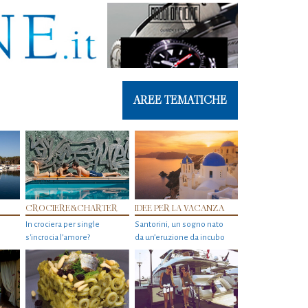
AREE TEMATICHE
CROCIERE&CHARTER
IDEE PER LA VACANZA
In crociera per single
Santorini, un sogno nato
s'incrocia l’amore?
da un’eruzione da incubo