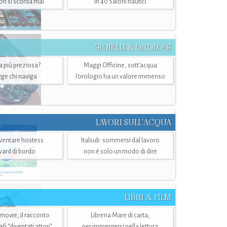
n si scorda mai
in 40 Saloni nautici
GIOIELLI & OROLOGI
ra più preziosa?
Maggi Officine, sott’acqua
ge chi naviga
l'orologio ha un valore immenso
LAVORI SULL’ACQUA
ventare hostess
Italsub: sommersi dal lavoro
ward di bordo
non è solo un modo di dire
LIBRI & FILM
 movie, il racconto
Libreria Mare di carta,
i “diventati attori”
per immergersi nella lettura