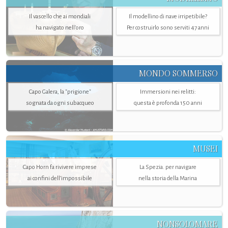
Il vascello che ai mondiali
Il modellino di nave irripetibile?
ha navigato nell’oro
Per costruirlo sono serviti 47 anni
MONDO SOMMERSO
Capo Galera, la "prigione"
Immersioni nei relitti:
sognata da ogni subacqueo
questa è profonda 150 anni
MUSEI
Capo Horn fa rivivere imprese
La Spezia. per navigare
ai confini dell’impossibile
nella storia della Marina
NONSOLOMARE