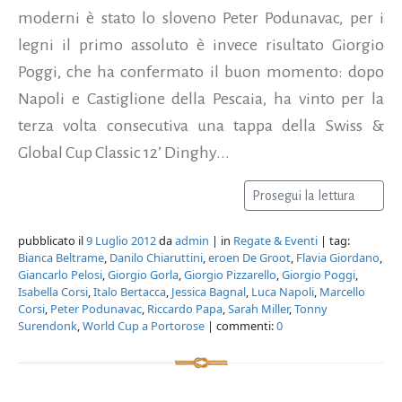
moderni è stato lo sloveno Peter Podunavac, per i
legni il primo assoluto è invece risultato Giorgio
Poggi, che ha confermato il buon momento: dopo
Napoli e Castiglione della Pescaia, ha vinto per la
terza volta consecutiva una tappa della Swiss &
Global Cup Classic 12’ Dinghy...
Prosegui la lettura
pubblicato il
9 Luglio 2012
da
admin
| in
Regate & Eventi
| tag:
Bianca Beltrame
,
Danilo Chiaruttini
,
eroen De Groot
,
Flavia Giordano
,
Giancarlo Pelosi
,
Giorgio Gorla
,
Giorgio Pizzarello
,
Giorgio Poggi
,
Isabella Corsi
,
Italo Bertacca
,
Jessica Bagnal
,
Luca Napoli
,
Marcello
Corsi
,
Peter Podunavac
,
Riccardo Papa
,
Sarah Miller
,
Tonny
Surendonk
,
World Cup a Portorose
| commenti:
0