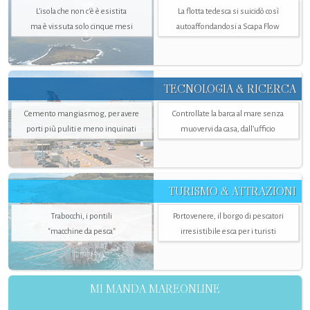
L’isola che non c'è è esistita
La flotta tedesca si suicidò così
ma è vissuta solo cinque mesi
autoaffondandosi a Scapa Flow
TECNOLOGIA & RICERCA
Cemento mangiasmog, per avere
Controllate la barca al mare senza
porti più puliti e meno inquinati
muovervi da casa, dall’ufficio
TURISMO & ATTRAZIONI
Trabocchi, i pontili
Portovenere, il borgo di pescatori
"macchine da pesca"
irresistibile esca per i turisti
MI MANDA MAREONLINE