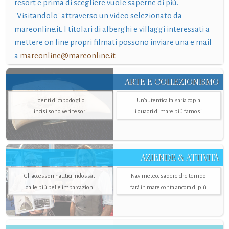
resort e prima di scegliere vuole saperne di più.
"Visitandolo" attraverso un video selezionato da
mareonline.it. I titolari di alberghi e villaggi interessati a
mettere on line propri filmati possono inviare una e mail
a
mareonline@mareonline.it
ARTE E COLLEZIONISMO
I denti di capodoglio
Un’autentica falsaria copia
incisi sono veri tesori
i quadri di mare più famosi
AZIENDE & ATTIVITÀ
Gli accessori nautici indossati
Navimeteo, sapere che tempo
dalle più belle imbarcazioni
farà in mare conta ancora di più