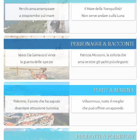
Per chi ama arrampicare
Il Mare della Tranquillità?
a strapiombo sul mare
Non serve andare sulla Luna
PERSONAGGI & RACCONTI
Vasco Da Gama così vince
Patrizia Mosconi, la stilista che
la guerra delle spezie
ama vestire gli yacht più eleganti
PORTI & MARINA
Palermo, il porto che ha saputo
Villasimius, tutto il meglio
diventare attrazione turistica
che può offrire un approdo
PRODOTTI & FORNITORI