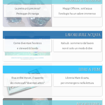
GIOIELLI & OROLOGI
La pietra più preziosa?
Maggi Officine, sott’acqua
Protegge chi naviga
l'orologio ha un valore immenso
LAVORI SULL’ACQUA
Come diventare hostess
Italsub: sommersi dal lavoro
e steward di bordo
non è solo un modo di dire
LIBRI & FILM
Riva in the movie, il racconto
Libreria Mare di carta,
dei motoscafi “diventati attori”
per immergersi nella lettura
MODELLISMO