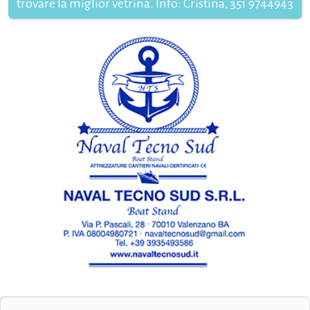
trovare la miglior vetrina. Info: Cristina, 351 9744943