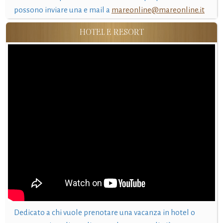
possono inviare una e mail a
mareonline@mareonline.it
HOTEL E RESORT
Dedicato a chi vuole prenotare una vacanza in hotel o