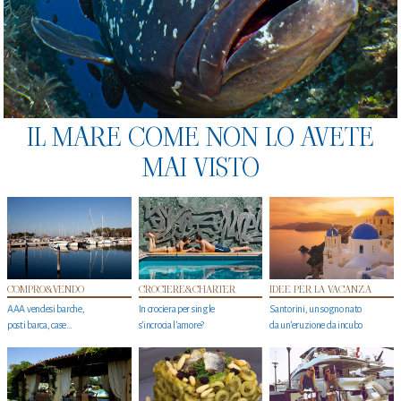
IL MARE COME NON LO AVETE
MAI VISTO
COMPRO&VENDO
CROCIERE&CHARTER
IDEE PER LA VACANZA
AAA vendesi barche,
In crociera per single
Santorini, un sogno nato
posti barca, case…
s'incrocia l’amore?
da un’eruzione da incubo