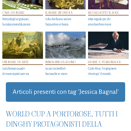
CASE DA MARE
IL MARE IN TAVOLA
REGALI SOTTO IL SOLE
Porto degli argonauti,
I cibi che fanno venire
Idee regalo per chi
la costa smeralda jonica
l’acquolina in bocca
ama barche e mare
UN MARE DI ARTE
IMMAGINI DA SOGNO
STORIE E PERSONAGGI
I più famosi quadri
Le più incredibili
Carlo Riva, l’ingegnere
di mare copiati per voi
burrasche in mare
che stupi' il mondo
Articoli presenti con tag 'Jessica Bagnal'
WORLD CUP A PORTOROSE, TUTTI I
DINGHY PROTAGONISTI DELLA