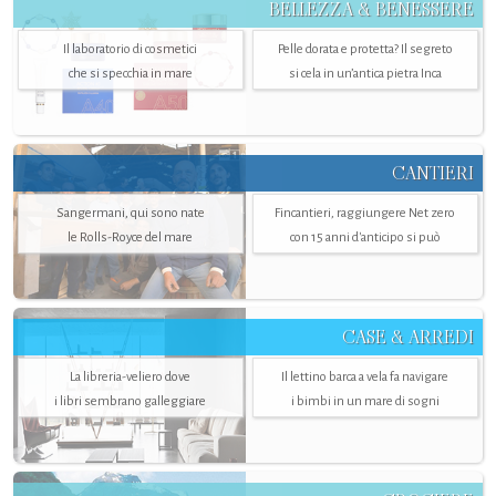
BELLEZZA & BENESSERE
Il laboratorio di cosmetici
Pelle dorata e protetta? Il segreto
che si specchia in mare
si cela in un’antica pietra Inca
CANTIERI
Sangermani, qui sono nate
Fincantieri, raggiungere Net zero
le Rolls-Royce del mare
con 15 anni d'anticipo si può
CASE & ARREDI
La libreria-veliero dove
Il lettino barca a vela fa navigare
i libri sembrano galleggiare
i bimbi in un mare di sogni