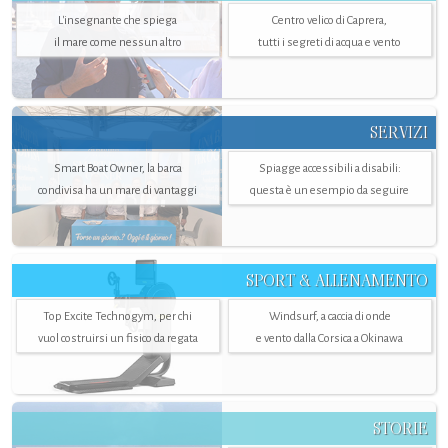
L'insegnante che spiega
Centro velico di Caprera,
il mare come nessun altro
tutti i segreti di acqua e vento
SERVIZI
Smart Boat Owner, la barca
Spiagge accessibili a disabili:
condivisa ha un mare di vantaggi
questa è un esempio da seguire
SPORT & ALLENAMENTO
Top Excite Technogym, per chi
Windsurf, a caccia di onde
vuol costruirsi un fisico da regata
e vento dalla Corsica a Okinawa
STORIE