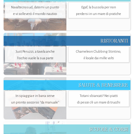
Navaltecnosud, datemi un punto
Egaf, la bussola per non
e vi solleverò il mondo nautico
perdersi in un mare di pratiche
RISTORANTI
Just Peruzzi, a tavola anche
Chameleon Clubbing Stintino,
l’occhio vuole la sua parte
il locale dai mille volti
SALUTE & BENESSERE
In spiaggia e in barca serve
Totani sbiancati? Nei piatti
un pronto soccorso "da manuale"
di pesce c'è un mare di trucchi
SCUOLE & CORSI