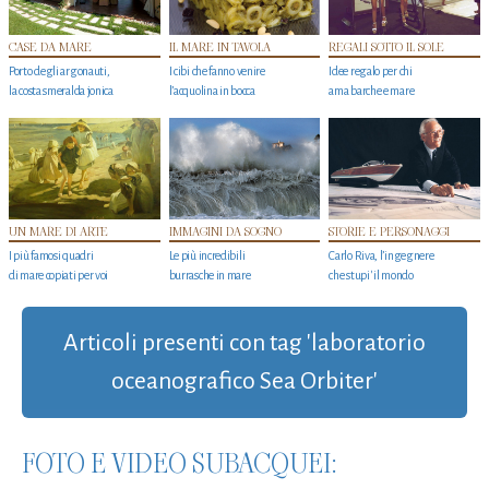
CASE DA MARE
IL MARE IN TAVOLA
REGALI SOTTO IL SOLE
Porto degli argonauti,
I cibi che fanno venire
Idee regalo per chi
la costa smeralda jonica
l’acquolina in bocca
ama barche e mare
UN MARE DI ARTE
IMMAGINI DA SOGNO
STORIE E PERSONAGGI
I più famosi quadri
Le più incredibili
Carlo Riva, l’ingegnere
di mare copiati per voi
burrasche in mare
che stupi' il mondo
Articoli presenti con tag 'laboratorio
oceanografico Sea Orbiter'
FOTO E VIDEO SUBACQUEI: