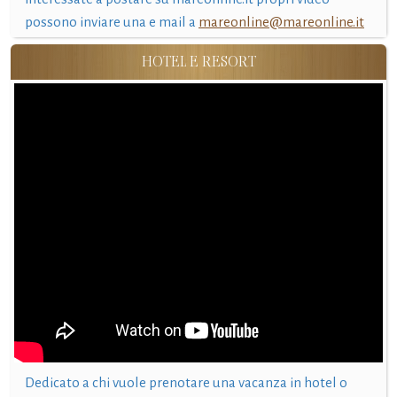
possono inviare una e mail a
mareonline@mareonline.it
HOTEL E RESORT
Dedicato a chi vuole prenotare una vacanza in hotel o