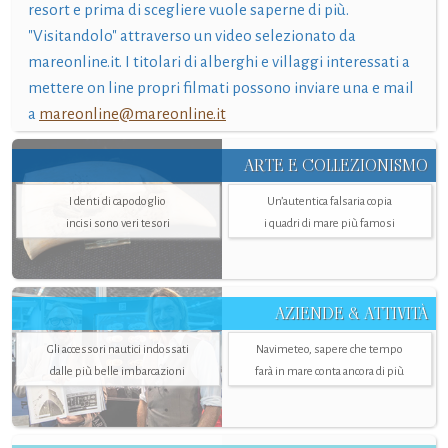
resort e prima di scegliere vuole saperne di più.
"Visitandolo" attraverso un video selezionato da
mareonline.it. I titolari di alberghi e villaggi interessati a
mettere on line propri filmati possono inviare una e mail
a
mareonline@mareonline.it
ARTE E COLLEZIONISMO
I denti di capodoglio
Un’autentica falsaria copia
incisi sono veri tesori
i quadri di mare più famosi
AZIENDE & ATTIVITÀ
Gli accessori nautici indossati
Navimeteo, sapere che tempo
dalle più belle imbarcazioni
farà in mare conta ancora di più