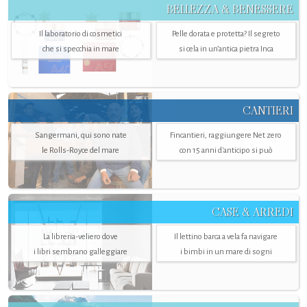
BELLEZZA & BENESSERE
Il laboratorio di cosmetici
Pelle dorata e protetta? Il segreto
che si specchia in mare
si cela in un’antica pietra Inca
CANTIERI
Sangermani, qui sono nate
Fincantieri, raggiungere Net zero
le Rolls-Royce del mare
con 15 anni d'anticipo si può
CASE & ARREDI
La libreria-veliero dove
Il lettino barca a vela fa navigare
i libri sembrano galleggiare
i bimbi in un mare di sogni