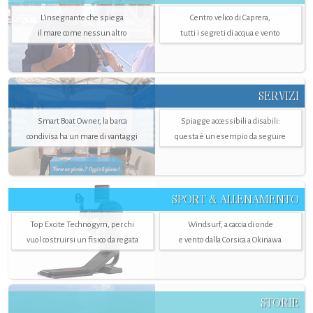
L'insegnante che spiega
Centro velico di Caprera,
il mare come nessun altro
tutti i segreti di acqua e vento
SERVIZI
Smart Boat Owner, la barca
Spiagge accessibili a disabili:
condivisa ha un mare di vantaggi
questa è un esempio da seguire
SPORT & ALLENAMENTO
Top Excite Technogym, per chi
Windsurf, a caccia di onde
vuol costruirsi un fisico da regata
e vento dalla Corsica a Okinawa
STORIE