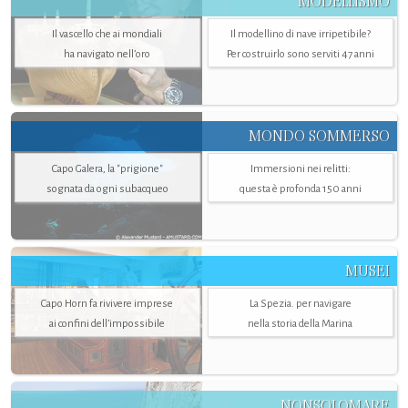
MODELLISMO
Il vascello che ai mondiali
Il modellino di nave irripetibile?
ha navigato nell’oro
Per costruirlo sono serviti 47 anni
MONDO SOMMERSO
Capo Galera, la "prigione"
Immersioni nei relitti:
sognata da ogni subacqueo
questa è profonda 150 anni
MUSEI
Capo Horn fa rivivere imprese
La Spezia. per navigare
ai confini dell’impossibile
nella storia della Marina
NONSOLOMARE