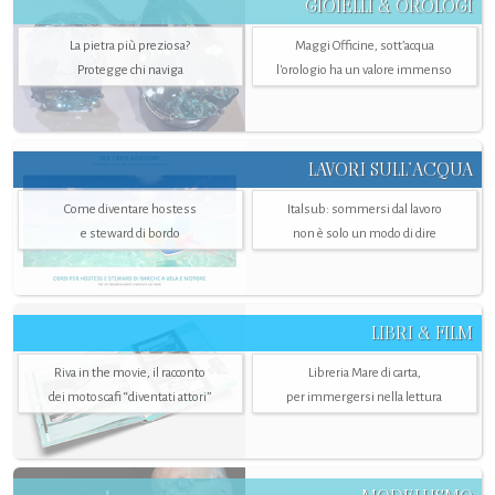
GIOIELLI & OROLOGI
La pietra più preziosa?
Maggi Officine, sott’acqua
Protegge chi naviga
l'orologio ha un valore immenso
LAVORI SULL’ACQUA
Come diventare hostess
Italsub: sommersi dal lavoro
e steward di bordo
non è solo un modo di dire
LIBRI & FILM
Riva in the movie, il racconto
Libreria Mare di carta,
dei motoscafi “diventati attori”
per immergersi nella lettura