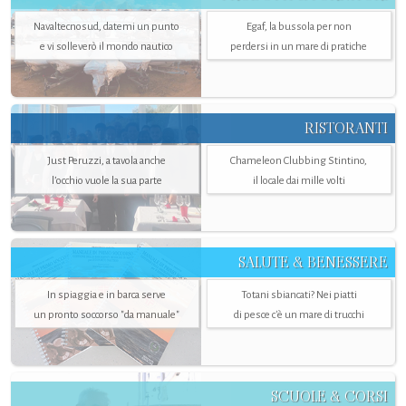
Navaltecnosud, datemi un punto
Egaf, la bussola per non
e vi solleverò il mondo nautico
perdersi in un mare di pratiche
RISTORANTI
Just Peruzzi, a tavola anche
Chameleon Clubbing Stintino,
l’occhio vuole la sua parte
il locale dai mille volti
SALUTE & BENESSERE
In spiaggia e in barca serve
Totani sbiancati? Nei piatti
un pronto soccorso "da manuale"
di pesce c'è un mare di trucchi
SCUOLE & CORSI