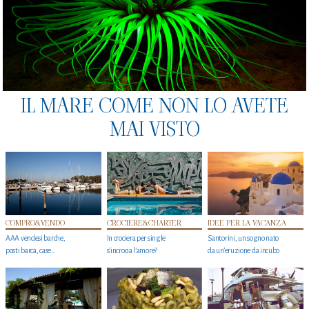
IL MARE COME NON LO AVETE
MAI VISTO
COMPRO&VENDO
CROCIERE&CHARTER
IDEE PER LA VACANZA
AAA vendesi barche,
In crociera per single
Santorini, un sogno nato
posti barca, case…
s'incrocia l’amore?
da un’eruzione da incubo