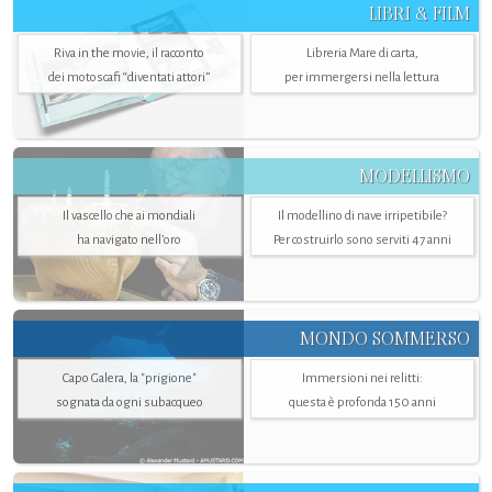
LIBRI & FILM
Riva in the movie, il racconto
Libreria Mare di carta,
dei motoscafi “diventati attori”
per immergersi nella lettura
MODELLISMO
Il vascello che ai mondiali
Il modellino di nave irripetibile?
ha navigato nell’oro
Per costruirlo sono serviti 47 anni
MONDO SOMMERSO
Capo Galera, la "prigione"
Immersioni nei relitti:
sognata da ogni subacqueo
questa è profonda 150 anni