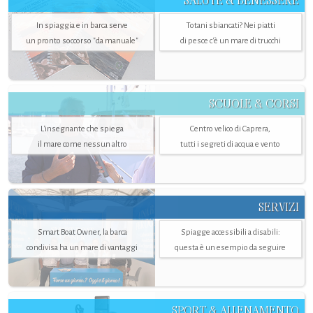
SALUTE & BENESSERE
In spiaggia e in barca serve
Totani sbiancati? Nei piatti
un pronto soccorso "da manuale"
di pesce c'è un mare di trucchi
SCUOLE & CORSI
L'insegnante che spiega
Centro velico di Caprera,
il mare come nessun altro
tutti i segreti di acqua e vento
SERVIZI
Smart Boat Owner, la barca
Spiagge accessibili a disabili:
condivisa ha un mare di vantaggi
questa è un esempio da seguire
SPORT & ALLENAMENTO