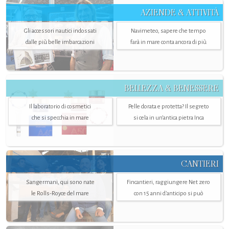
AZIENDE & ATTIVITÀ
Gli accessori nautici indossati
Navimeteo, sapere che tempo
dalle più belle imbarcazioni
farà in mare conta ancora di più
BELLEZZA & BENESSERE
Il laboratorio di cosmetici
Pelle dorata e protetta? Il segreto
che si specchia in mare
si cela in un’antica pietra Inca
CANTIERI
Sangermani, qui sono nate
Fincantieri, raggiungere Net zero
le Rolls-Royce del mare
con 15 anni d'anticipo si può