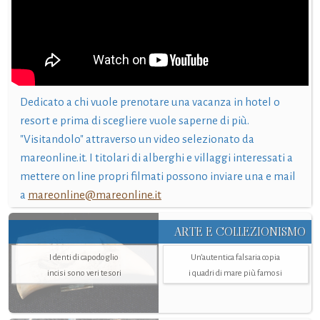
Dedicato a chi vuole prenotare una vacanza in hotel o
resort e prima di scegliere vuole saperne di più.
"Visitandolo" attraverso un video selezionato da
mareonline.it. I titolari di alberghi e villaggi interessati a
mettere on line propri filmati possono inviare una e mail
a
mareonline@mareonline.it
ARTE E COLLEZIONISMO
I denti di capodoglio
Un’autentica falsaria copia
incisi sono veri tesori
i quadri di mare più famosi