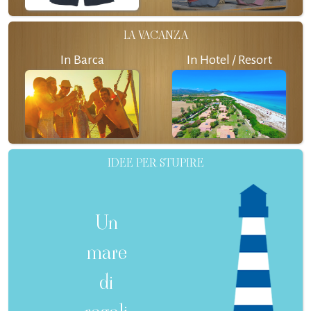
LA VACANZA
In Barca
In Hotel / Resort
IDEE PER STUPIRE
Un
mare
di