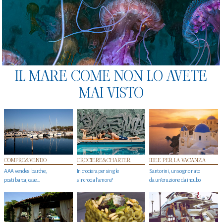
IL MARE COME NON LO AVETE
MAI VISTO
COMPRO&VENDO
CROCIERE&CHARTER
IDEE PER LA VACANZA
AAA vendesi barche,
In crociera per single
Santorini, un sogno nato
posti barca, case…
s'incrocia l’amore?
da un’eruzione da incubo