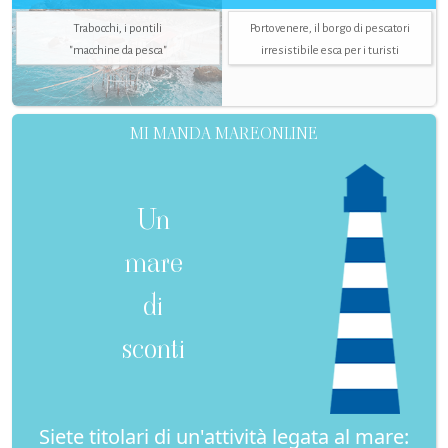
Trabocchi, i pontili
Portovenere, il borgo di pescatori
"macchine da pesca"
irresistibile esca per i turisti
MI MANDA MAREONLINE
Un
mare
di
sconti
Siete titolari di un'attività legata al mare: