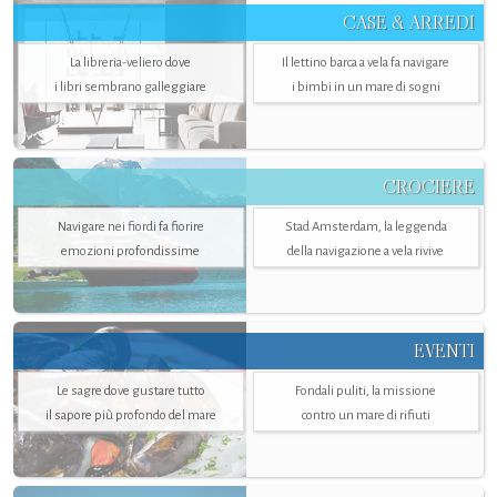
CASE & ARREDI
La libreria-veliero dove
Il lettino barca a vela fa navigare
i libri sembrano galleggiare
i bimbi in un mare di sogni
CROCIERE
Navigare nei fiordi fa fiorire
Stad Amsterdam, la leggenda
emozioni profondissime
della navigazione a vela rivive
EVENTI
Le sagre dove gustare tutto
Fondali puliti, la missione
il sapore più profondo del mare
contro un mare di rifiuti