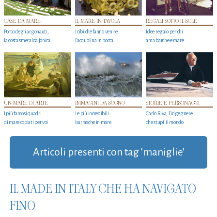
CASE DA MARE
IL MARE IN TAVOLA
REGALI SOTTO IL SOLE
Porto degli argonauti,
I cibi che fanno venire
Idee regalo per chi
la costa smeralda jonica
l’acquolina in bocca
ama barche e mare
UN MARE DI ARTE
IMMAGINI DA SOGNO
STORIE E PERSONAGGI
I più famosi quadri
Le più incredibili
Carlo Riva, l’ingegnere
di mare copiati per voi
burrasche in mare
che stupi' il mondo
Articoli presenti con tag 'maniglie'
IL MADE IN ITALY CHE HA NAVIGATO
FINO