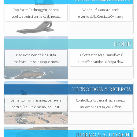
Top Excite Technogym, per chi
Windsurf, a caccia di onde
vuol costruirsi un fisico da regata
e vento dalla Corsica a Okinawa
STORIE
L’isola che non c'è è esistita
La flotta tedesca si suicidò così
ma è vissuta solo cinque mesi
autoaffondandosi a Scapa Flow
TECNOLOGIA & RICERCA
Cemento mangiasmog, per avere
Controllate la barca al mare senza
porti più puliti e meno inquinati
muovervi da casa, dall’ufficio
TURISMO & ATTRAZIONI