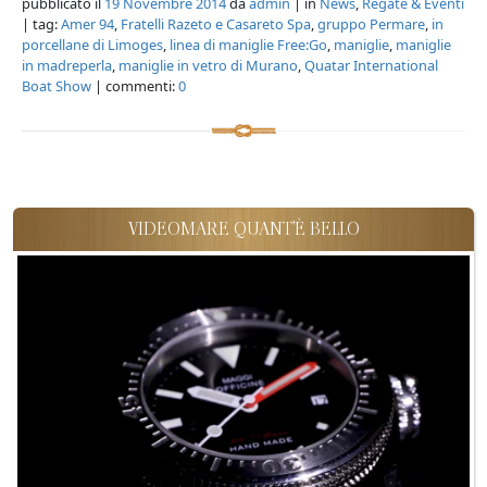
pubblicato il
19 Novembre 2014
da
admin
| in
News
,
Regate & Eventi
| tag:
Amer 94
,
Fratelli Razeto e Casareto Spa
,
gruppo Permare
,
in
porcellane di Limoges
,
linea di maniglie Free:Go
,
maniglie
,
maniglie
in madreperla
,
maniglie in vetro di Murano
,
Quatar International
Boat Show
| commenti:
0
VIDEOMARE QUANT'È BELLO