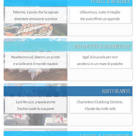
PORTI & MARINA
Palermo, il porto che ha saputo
Villasimius, tutto il meglio
diventare attrazione turistica
che può offrire un approdo
PRODOTTI & FORNITORI
Navaltecnosud, datemi un punto
Egaf, la bussola per non
e vi solleverò il mondo nautico
perdersi in un mare di pratiche
RISTORANTI
Just Peruzzi, a tavola anche
Chameleon Clubbing Stintino,
l’occhio vuole la sua parte
il locale dai mille volti