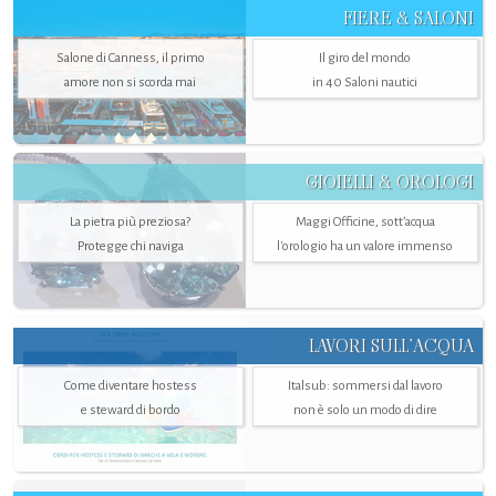
FIERE & SALONI
Salone di Canness, il primo
Il giro del mondo
amore non si scorda mai
in 40 Saloni nautici
GIOIELLI & OROLOGI
La pietra più preziosa?
Maggi Officine, sott’acqua
Protegge chi naviga
l'orologio ha un valore immenso
LAVORI SULL’ACQUA
Come diventare hostess
Italsub: sommersi dal lavoro
e steward di bordo
non è solo un modo di dire