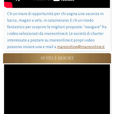
C'è un mare di opportunità per chi sogna una vacanza in
barca, magari a vela, in catamarano. E c'è un modo
fantastico per scoprire le migliori proposte: "navigare" fra
i video selezionati da mareonline.it. Le società di charter
interessate a postare su mareonline.it propri video
possono inviare una e mail a
mareonline@mareonline.it
HOTEL E RESORT