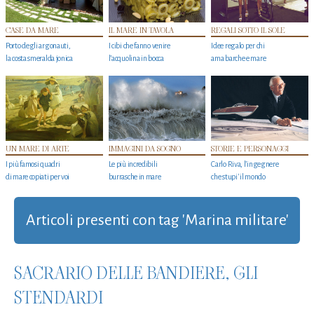
CASE DA MARE
IL MARE IN TAVOLA
REGALI SOTTO IL SOLE
Porto degli argonauti,
I cibi che fanno venire
Idee regalo per chi
la costa smeralda jonica
l’acquolina in bocca
ama barche e mare
UN MARE DI ARTE
IMMAGINI DA SOGNO
STORIE E PERSONAGGI
I più famosi quadri
Le più incredibili
Carlo Riva, l’ingegnere
di mare copiati per voi
burrasche in mare
che stupi' il mondo
Articoli presenti con tag 'Marina militare'
SACRARIO DELLE BANDIERE, GLI
STENDARDI