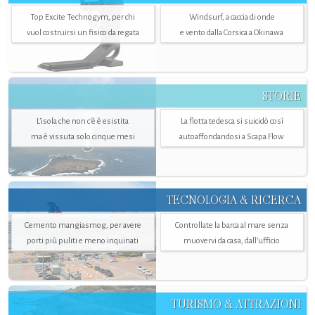
Top Excite Technogym, per chi
Windsurf, a caccia di onde
vuol costruirsi un fisico da regata
e vento dalla Corsica a Okinawa
STORIE
L’isola che non c'è è esistita
La flotta tedesca si suicidò così
ma è vissuta solo cinque mesi
autoaffondandosi a Scapa Flow
TECNOLOGIA & RICERCA
Cemento mangiasmog, per avere
Controllate la barca al mare senza
porti più puliti e meno inquinati
muovervi da casa, dall’ufficio
TURISMO & ATTRAZIONI