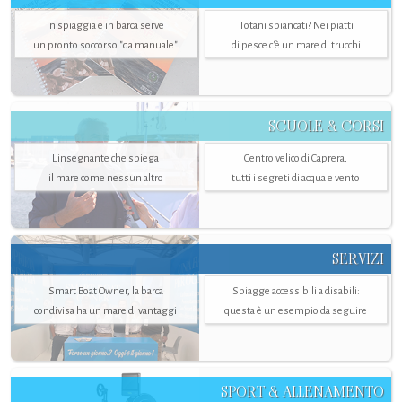
In spiaggia e in barca serve
Totani sbiancati? Nei piatti
un pronto soccorso "da manuale"
di pesce c'è un mare di trucchi
SCUOLE & CORSI
L'insegnante che spiega
Centro velico di Caprera,
il mare come nessun altro
tutti i segreti di acqua e vento
SERVIZI
Smart Boat Owner, la barca
Spiagge accessibili a disabili:
condivisa ha un mare di vantaggi
questa è un esempio da seguire
SPORT & ALLENAMENTO