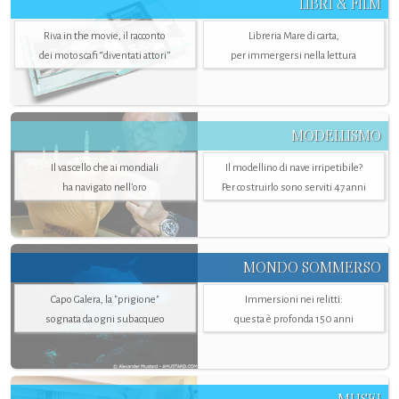
LIBRI & FILM
Riva in the movie, il racconto
Libreria Mare di carta,
dei motoscafi “diventati attori”
per immergersi nella lettura
MODELLISMO
Il vascello che ai mondiali
Il modellino di nave irripetibile?
ha navigato nell’oro
Per costruirlo sono serviti 47 anni
MONDO SOMMERSO
Capo Galera, la "prigione"
Immersioni nei relitti:
sognata da ogni subacqueo
questa è profonda 150 anni