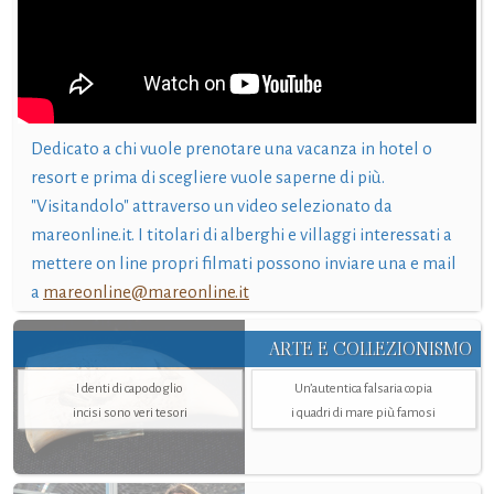
Dedicato a chi vuole prenotare una vacanza in hotel o
resort e prima di scegliere vuole saperne di più.
"Visitandolo" attraverso un video selezionato da
mareonline.it. I titolari di alberghi e villaggi interessati a
mettere on line propri filmati possono inviare una e mail
a
mareonline@mareonline.it
ARTE E COLLEZIONISMO
I denti di capodoglio
Un’autentica falsaria copia
incisi sono veri tesori
i quadri di mare più famosi