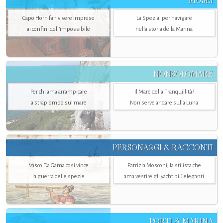
MUSEI
Capo Horn fa rivivere imprese
La Spezia. per navigare
ai confini dell’impossibile
nella storia della Marina
NONSOLOMARE
Per chi ama arrampicare
Il Mare della Tranquillità?
a strapiombo sul mare
Non serve andare sulla Luna
PERSONAGGI & RACCONTI
Vasco Da Gama così vince
Patrizia Mosconi, la stilista che
la guerra delle spezie
ama vestire gli yacht più eleganti
PORTI & MARINA