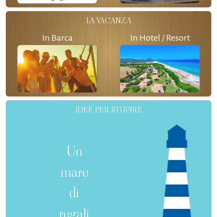
LA VACANZA
In Barca
In Hotel / Resort
IDEE PER STUPIRE
Un
mare
di
regali