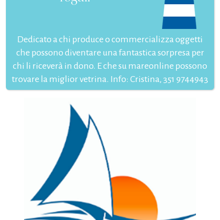
Dedicato a chi produce o commercializza oggetti
che possono diventare una fantastica sorpresa per
chi li riceverà in dono. E che su mareonline possono
trovare la miglior vetrina. Info: Cristina, 351 9744943