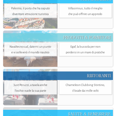
Palermo, il porto che ha saputo
Villasimius, tutto il meglio
diventare attrazione turistica
che può offrire un approdo
PRODOTTI & FORNITORI
Navaltecnosud, datemi un punto
Egaf, la bussola per non
e vi solleverò il mondo nautico
perdersi in un mare di pratiche
RISTORANTI
Just Peruzzi, a tavola anche
Chameleon Clubbing Stintino,
l’occhio vuole la sua parte
il locale dai mille volti
SALUTE & BENESSERE