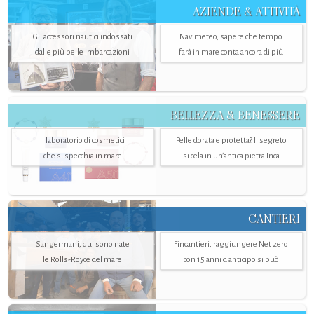
AZIENDE & ATTIVITÀ
Gli accessori nautici indossati
Navimeteo, sapere che tempo
dalle più belle imbarcazioni
farà in mare conta ancora di più
BELLEZZA & BENESSERE
Il laboratorio di cosmetici
Pelle dorata e protetta? Il segreto
che si specchia in mare
si cela in un’antica pietra Inca
CANTIERI
Sangermani, qui sono nate
Fincantieri, raggiungere Net zero
le Rolls-Royce del mare
con 15 anni d'anticipo si può