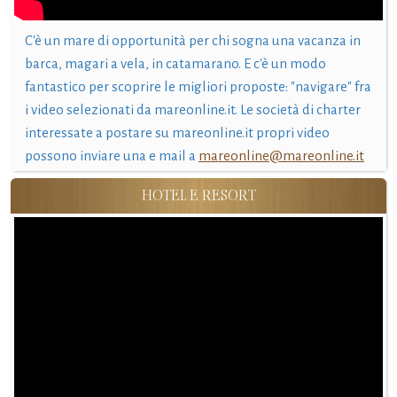
C'è un mare di opportunità per chi sogna una vacanza in
barca, magari a vela, in catamarano. E c'è un modo
fantastico per scoprire le migliori proposte: "navigare" fra
i video selezionati da mareonline.it. Le società di charter
interessate a postare su mareonline.it propri video
possono inviare una e mail a
mareonline@mareonline.it
HOTEL E RESORT