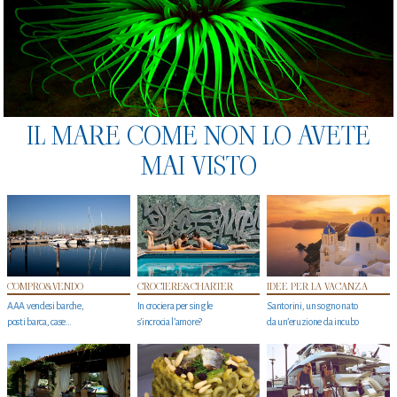
IL MARE COME NON LO AVETE
MAI VISTO
COMPRO&VENDO
CROCIERE&CHARTER
IDEE PER LA VACANZA
AAA vendesi barche,
In crociera per single
Santorini, un sogno nato
posti barca, case…
s'incrocia l’amore?
da un’eruzione da incubo