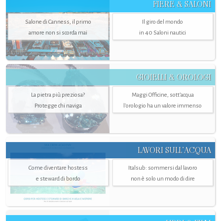
FIERE & SALONI
Salone di Canness, il primo
Il giro del mondo
amore non si scorda mai
in 40 Saloni nautici
GIOIELLI & OROLOGI
La pietra più preziosa?
Maggi Officine, sott’acqua
Protegge chi naviga
l'orologio ha un valore immenso
LAVORI SULL’ACQUA
Come diventare hostess
Italsub: sommersi dal lavoro
e steward di bordo
non è solo un modo di dire