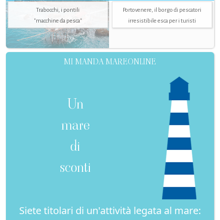
Trabocchi, i pontili
Portovenere, il borgo di pescatori
"macchine da pesca"
irresistibile esca per i turisti
MI MANDA MAREONLINE
Un
mare
di
sconti
Siete titolari di un'attività legata al mare: