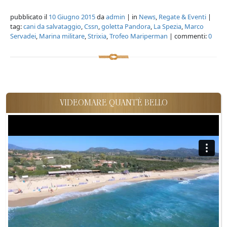
pubblicato il
10 Giugno 2015
da
admin
| in
News
,
Regate & Eventi
|
tag:
cani da salvataggio
,
Cssn
,
goletta Pandora
,
La Spezia
,
Marco
Servadei
,
Marina militare
,
Strixia
,
Trofeo Mariperman
| commenti:
0
VIDEOMARE QUANT'È BELLO