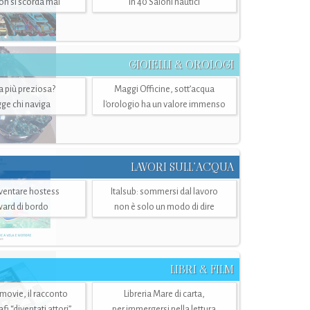
n si scorda mai
in 40 Saloni nautici
GIOIELLI & OROLOGI
ra più preziosa?
Maggi Officine, sott’acqua
ge chi naviga
l'orologio ha un valore immenso
LAVORI SULL’ACQUA
ventare hostess
Italsub: sommersi dal lavoro
ward di bordo
non è solo un modo di dire
LIBRI & FILM
 movie, il racconto
Libreria Mare di carta,
i “diventati attori”
per immergersi nella lettura