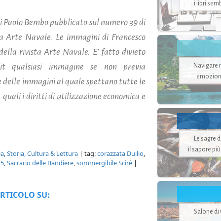
i libri se
i Paolo Bembo pubblicato sul numero 39 di
sta Arte Navale. Le immagini di Francesco
della rivista Arte Navale. E' fatto divieto
it qualsiasi immagine se non previa
Navigare ne
emozion
 delle immagini al quale spettano tutte le
 quali i diritti di utilizzazione economica e
Le sagre 
il sapore pi
ia
,
Storia, Cultura & Lettura
| tag:
corazzata Duilio
,
15
,
Sacrario delle Bandiere
,
sommergibile Scirè
|
RTICOLO SU:
Salone di