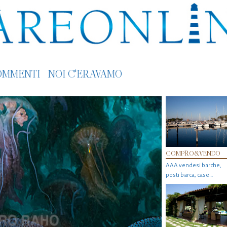
OMMENTI
NOI C'ERAVAMO
COMPRO&VENDO
AAA vendesi barche,
posti barca, case…