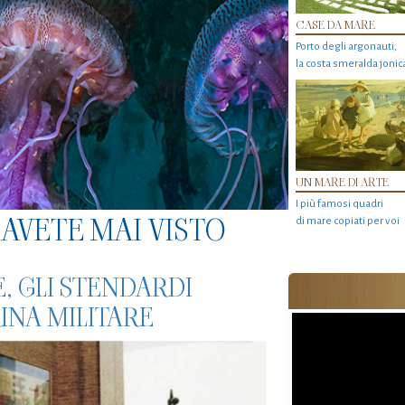
CASE DA MARE
Porto degli argonauti,
la costa smeralda jonic
UN MARE DI ARTE
I più famosi quadri
AVETE MAI VISTO
di mare copiati per voi
, GLI STENDARDI
NA MILITARE