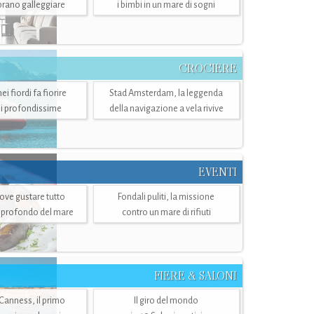
mbrano galleggiare
i bimbi in un mare di sogni
CROCIERE
i fiordi fa fiorire
Stad Amsterdam, la leggenda
i profondissime
della navigazione a vela rivive
EVENTI
dove gustare tutto
Fondali puliti, la missione
ù profondo del mare
contro un mare di rifiuti
FIERE & SALONI
 Canness, il primo
Il giro del mondo