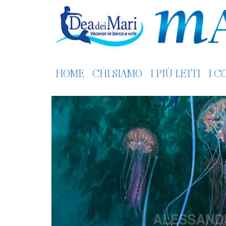
HOME
CHI SIAMO
I PIÙ LETTI
I C