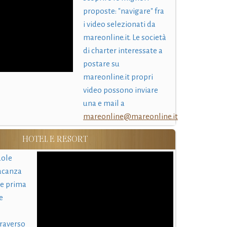
proposte: "navigare" fra
i video selezionati da
mareonline.it. Le società
di charter interessate a
postare su
mareonline.it propri
video possono inviare
una e mail a
mareonline@mareonline.it
HOTEL E RESORT
uole
acanza
 e prima
e
traverso