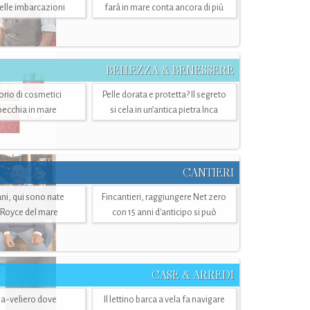
belle imbarcazioni
farà in mare conta ancora di più
BELLEZZA & BENESSERE
torio di cosmetici
Pelle dorata e protetta? Il segreto
specchia in mare
si cela in un’antica pietra Inca
CANTIERI
i, qui sono nate
Fincantieri, raggiungere Net zero
-Royce del mare
con 15 anni d'anticipo si può
CASE & ARREDI
ria-veliero dove
Il lettino barca a vela fa navigare