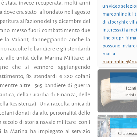
 è stata invece recuperata, molti anni
un video selezio
ifa dove era stato affondato nell'agosto
mareonline.it. I t
peritura all'azione del 19 dicembre del
di alberghi e vil
vevano messo fuori combattimento due
interessati a me
line propri filma
 e la Valiant, danneggiando anche la
possono inviare 
no raccolte le bandiere e gli stendardi
mail a
alle unità della Marina Militare; si
mareonline@mar
segne che si vennero aggiungendo
ttimento, 82 stendardi e 220 cofani
 (mentre altre 565 bandiere di guerra
I dent
nautica, della Guardia di Finanza, delle
incisi 
ella Resistenza). Una raccolta unica di
ofani donati da alte personalità dello
un secolo di storia navale militare con i
i la Marina ha impiegato al servizio
Gli accesso