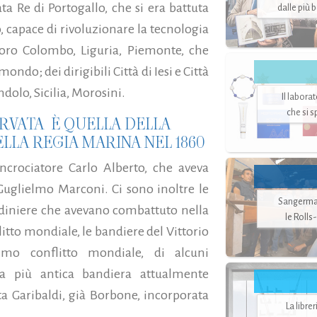
ta Re di Portogallo, che si era battuta
dalle più 
, capace di rivoluzionare la tecnologia
oforo Colombo, Liguria, Piemonte, che
ndo; dei dirigibili Città di Iesi e Città
ndolo, Sicilia, Morosini.
Il labora
che si 
RVATA È QUELLA DELLA
LLA REGIA MARINA NEL 1860
incrociatore Carlo Alberto, che aveva
Guglielmo Marconi. Ci sono inoltre le
Sangerman
ediniere che avevano combattuto nella
le Rolls
litto mondiale, le bandiere del Vittorio
 timo conflitto mondiale, di alcuni
La più antica bandiera attualmente
ta Garibaldi, già Borbone, incorporata
La libre