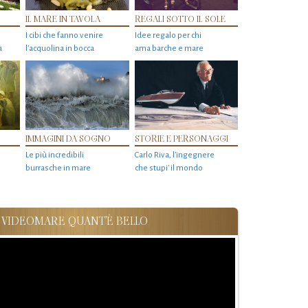
IL MARE IN TAVOLA
REGALI SOTTO IL SOLE
I cibi che fanno venire
Idee regalo per chi
a
l’acquolina in bocca
ama barche e mare
IMMAGINI DA SOGNO
STORIE E PERSONAGGI
Le più incredibili
Carlo Riva, l’ingegnere
burrasche in mare
che stupi' il mondo
VIDEOMARE QUANT'È BELLO