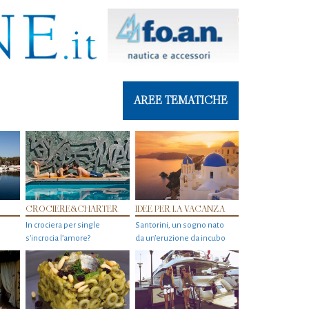
AREE TEMATICHE
CROCIERE&CHARTER
IDEE PER LA VACANZA
In crociera per single
Santorini, un sogno nato
s'incrocia l’amore?
da un’eruzione da incubo