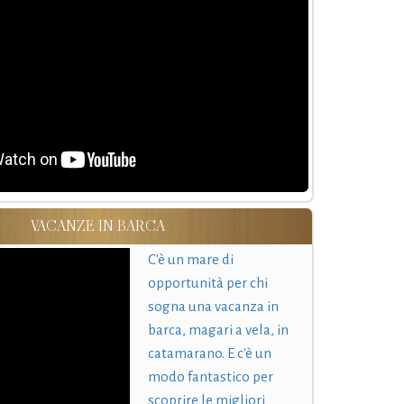
VACANZE IN BARCA
C'è un mare di
opportunità per chi
sogna una vacanza in
barca, magari a vela, in
catamarano. E c'è un
modo fantastico per
scoprire le migliori