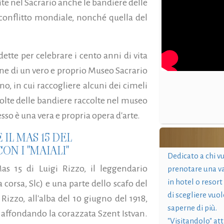
e nel Sacrario anche le bandiere delle
o conflitto mondiale, nonché quella del
ette per celebrare i cento anni di vita
zione di un vero e proprio Museo Sacrario
ano, in cui raccogliere alcuni dei cimeli
 Molte delle bandiere raccolte nel museo
sso è una vera e propria opera d'arte.
IL MAS 15 DEL
N I "MAIALI"
Dedicato a chi v
 Mas 15 di Luigi Rizzo, il leggendario
prenotare una v
in hotel o resort
 corsa, Slc) e una parte dello scafo del
di scegliere vuol
Rizzo, all'alba del 10 giugno del 1918,
saperne di più.
affondando la corazzata Szent Istvan.
"Visitandolo" at