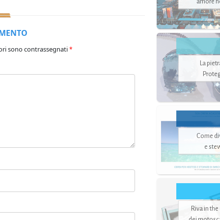
amore no
MMENTO
ori sono contrassegnati
*
La piet
Proteg
Come di
e ste
Riva in the
dei motoscaf