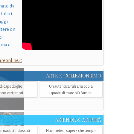
nato da
itolari
laggi
ttere on
ti
una e
eonline.it
ARTE E COLLEZIONISMO
i di capodoglio
Un’autentica falsaria copia
sono veri tesori
i quadri di mare più famosi
AZIENDE & ATTIVITÀ
ri nautici indossati
Navimeteo, sapere che tempo