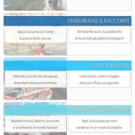
PERSONAGGI & RACCONTI
Vasco Da Gama così vince
Patrizia Mosconi, la stilista che
la guerra delle spezie
ama vestire gli yacht più eleganti
PORTI & MARINA
Palermo, il porto che ha saputo
Villasimius, tutto il meglio
diventare attrazione turistica
che può offrire un approdo
PRODOTTI & FORNITORI
Navaltecnosud, datemi un punto
Egaf, la bussola per non
e vi solleverò il mondo nautico
perdersi in un mare di pratiche