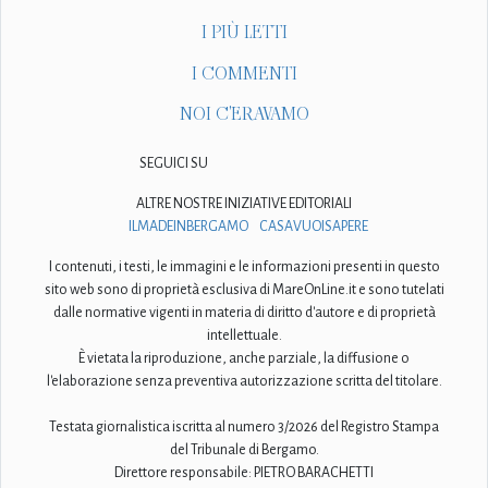
I PIÙ LETTI
I COMMENTI
NOI C'ERAVAMO
SEGUICI SU
ALTRE NOSTRE INIZIATIVE EDITORIALI
ILMADEINBERGAMO
CASAVUOISAPERE
I contenuti, i testi, le immagini e le informazioni presenti in questo
sito web sono di proprietà esclusiva di MareOnLine.it e sono tutelati
dalle normative vigenti in materia di diritto d'autore e di proprietà
intellettuale.
È vietata la riproduzione, anche parziale, la diffusione o
l'elaborazione senza preventiva autorizzazione scritta del titolare.
Testata giornalistica iscritta al numero 3/2026 del Registro Stampa
del Tribunale di Bergamo.
Direttore responsabile: PIETRO BARACHETTI