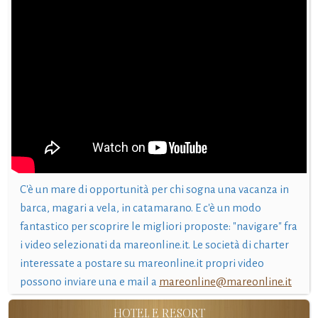
C'è un mare di opportunità per chi sogna una vacanza in
barca, magari a vela, in catamarano. E c'è un modo
fantastico per scoprire le migliori proposte: "navigare" fra
i video selezionati da mareonline.it. Le società di charter
interessate a postare su mareonline.it propri video
possono inviare una e mail a
mareonline@mareonline.it
HOTEL E RESORT