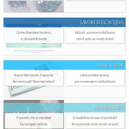
LAVORI SULL’ACQUA
Come diventare hostess
Italsub: sommersi dal lavoro
e steward di bordo
non è solo un modo di dire
LIBRI & FILM
Riva in the movie, il racconto
Libreria Mare di carta,
dei motoscafi “diventati attori”
per immergersi nella lettura
MODELLISMO
Il vascello che ai mondiali
Il modellino di nave irripetibile?
ha navigato nell’oro
Per costruirlo sono serviti 47 anni