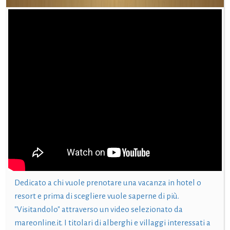
Dedicato a chi vuole prenotare una vacanza in hotel o
resort e prima di scegliere vuole saperne di più.
"Visitandolo" attraverso un video selezionato da
mareonline.it. I titolari di alberghi e villaggi interessati a