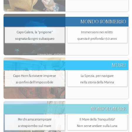
MONDO SOMMERSO
Capo Galera, la "prigione"
Immersioni nei relitti:
sognata da ogni subacqueo
questa è profonda 150 anni
MUSEI
Capo Horn fa rivivere imprese
La Spezia. per navigare
ai confini dell’impossibile
nella storia della Marina
NONSOLOMARE
Per chi ama arrampicare
Il Mare della Tranquillità?
a strapiombo sul mare
Non serve andare sulla Luna