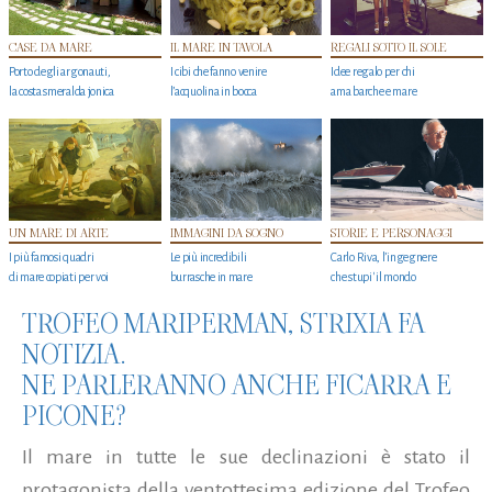
CASE DA MARE
IL MARE IN TAVOLA
REGALI SOTTO IL SOLE
Porto degli argonauti,
I cibi che fanno venire
Idee regalo per chi
la costa smeralda jonica
l’acquolina in bocca
ama barche e mare
UN MARE DI ARTE
IMMAGINI DA SOGNO
STORIE E PERSONAGGI
I più famosi quadri
Le più incredibili
Carlo Riva, l’ingegnere
di mare copiati per voi
burrasche in mare
che stupi' il mondo
TROFEO MARIPERMAN, STRIXIA FA
NOTIZIA.
NE PARLERANNO ANCHE FICARRA E
PICONE?
Il mare in tutte le sue declinazioni è stato il
protagonista della ventottesima edizione del Trofeo