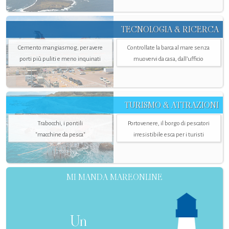
TECNOLOGIA & RICERCA
Cemento mangiasmog, per avere
Controllate la barca al mare senza
porti più puliti e meno inquinati
muovervi da casa, dall’ufficio
TURISMO & ATTRAZIONI
Trabocchi, i pontili
Portovenere, il borgo di pescatori
"macchine da pesca"
irresistibile esca per i turisti
MI MANDA MAREONLINE
Un