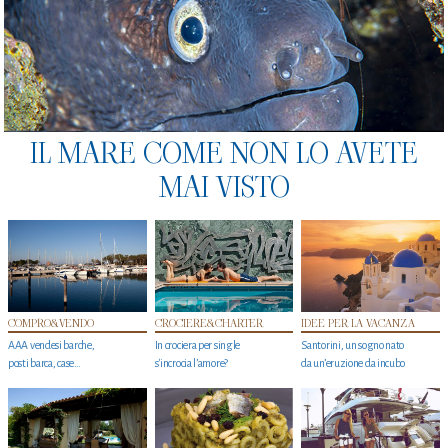
IL MARE COME NON LO AVETE
MAI VISTO
COMPRO&VENDO
CROCIERE&CHARTER
IDEE PER LA VACANZA
AAA vendesi barche,
In crociera per single
Santorini, un sogno nato
posti barca, case…
s'incrocia l’amore?
da un’eruzione da incubo