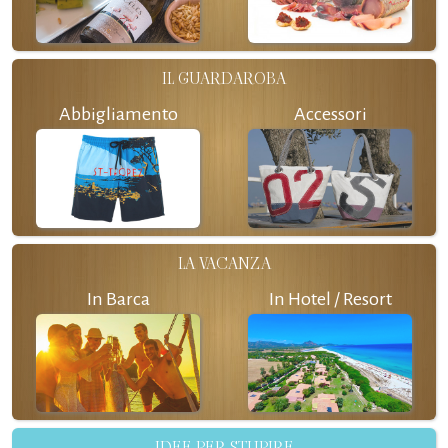
IL GUARDAROBA
Abbigliamento
Accessori
LA VACANZA
In Barca
In Hotel / Resort
IDEE PER STUPIRE