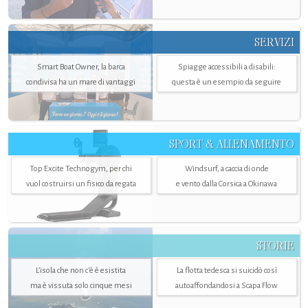
SERVIZI
Smart Boat Owner, la barca
Spiagge accessibili a disabili:
condivisa ha un mare di vantaggi
questa è un esempio da seguire
SPORT & ALLENAMENTO
Top Excite Technogym, per chi
Windsurf, a caccia di onde
vuol costruirsi un fisico da regata
e vento dalla Corsica a Okinawa
STORIE
L’isola che non c'è è esistita
La flotta tedesca si suicidò così
ma è vissuta solo cinque mesi
autoaffondandosi a Scapa Flow