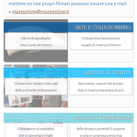
mettere on line propri filmati possono inviare una e mail
a
mareonline@mareonline.it
ARTE E COLLEZIONISMO
I denti di capodoglio
Un’autentica falsaria copia
incisi sono veri tesori
i quadri di mare più famosi
AZIENDE & ATTIVITÀ
Gli accessori nautici indossati
Navimeteo, sapere che tempo
dalle più belle imbarcazioni
farà in mare conta ancora di più
BELLEZZA & BENESSERE
Il laboratorio di cosmetici
Pelle dorata e protetta? Il segreto
che si specchia in mare
si cela in un’antica pietra Inca