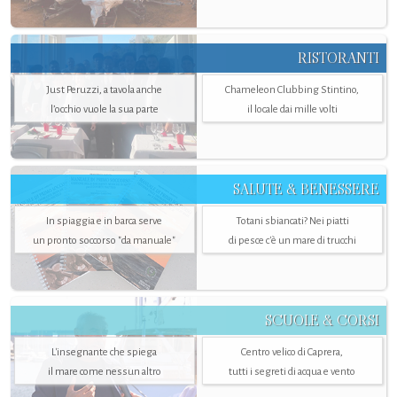
RISTORANTI
Just Peruzzi, a tavola anche
Chameleon Clubbing Stintino,
l’occhio vuole la sua parte
il locale dai mille volti
SALUTE & BENESSERE
In spiaggia e in barca serve
Totani sbiancati? Nei piatti
un pronto soccorso "da manuale"
di pesce c'è un mare di trucchi
SCUOLE & CORSI
L'insegnante che spiega
Centro velico di Caprera,
il mare come nessun altro
tutti i segreti di acqua e vento