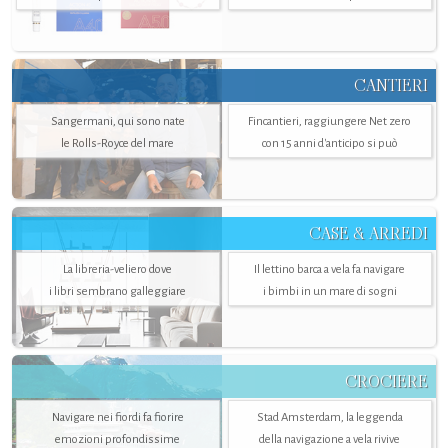
CANTIERI
Sangermani, qui sono nate
Fincantieri, raggiungere Net zero
le Rolls-Royce del mare
con 15 anni d'anticipo si può
CASE & ARREDI
La libreria-veliero dove
Il lettino barca a vela fa navigare
i libri sembrano galleggiare
i bimbi in un mare di sogni
CROCIERE
Navigare nei fiordi fa fiorire
Stad Amsterdam, la leggenda
emozioni profondissime
della navigazione a vela rivive