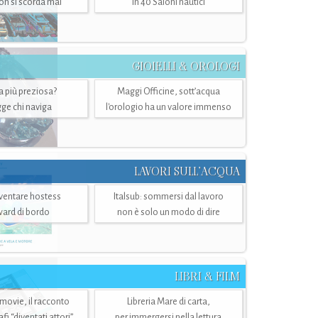
n si scorda mai
in 40 Saloni nautici
GIOIELLI & OROLOGI
ra più preziosa?
Maggi Officine, sott’acqua
ge chi naviga
l'orologio ha un valore immenso
LAVORI SULL’ACQUA
ventare hostess
Italsub: sommersi dal lavoro
ward di bordo
non è solo un modo di dire
LIBRI & FILM
 movie, il racconto
Libreria Mare di carta,
i “diventati attori”
per immergersi nella lettura