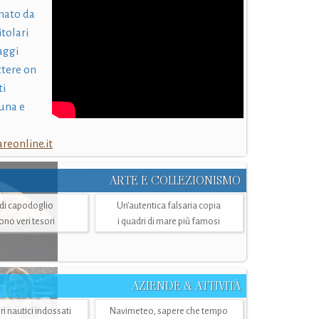
nato da
itolari
laggi
ttere on
ti
una e
eonline.it
ARTE E COLLEZIONISMO
i di capodoglio
Un’autentica falsaria copia
sono veri tesori
i quadri di mare più famosi
AZIENDE & ATTIVITÀ
ri nautici indossati
Navimeteo, sapere che tempo