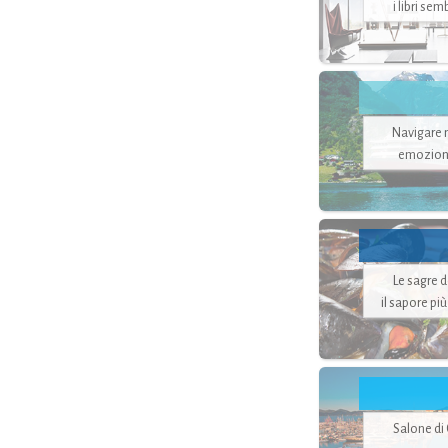
i libri se
Navigare ne
emozion
Le sagre 
il sapore pi
Salone di