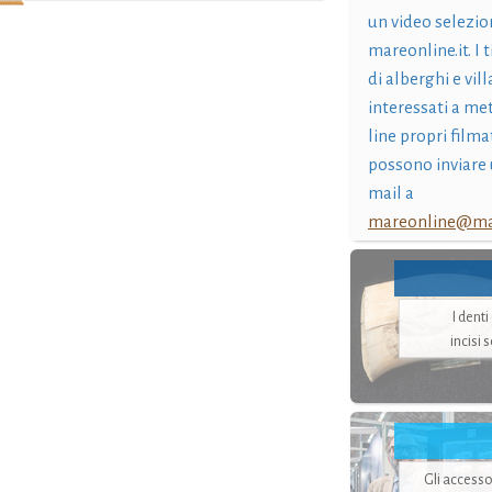
un video selezio
mareonline.it. I t
di alberghi e vil
interessati a me
line propri filma
possono inviare 
mail a
mareonline@mar
I dent
incisi 
Gli accesso