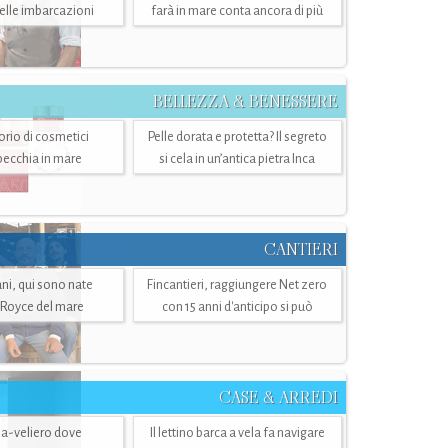
belle imbarcazioni
farà in mare conta ancora di più
BELLEZZA & BENESSERE
torio di cosmetici
Pelle dorata e protetta? Il segreto
specchia in mare
si cela in un’antica pietra Inca
CANTIERI
i, qui sono nate
Fincantieri, raggiungere Net zero
-Royce del mare
con 15 anni d'anticipo si può
CASE & ARREDI
ria-veliero dove
Il lettino barca a vela fa navigare