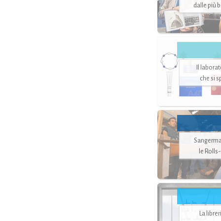
dalle più 
Il labora
che si 
Sangerman
le Rolls
La libre