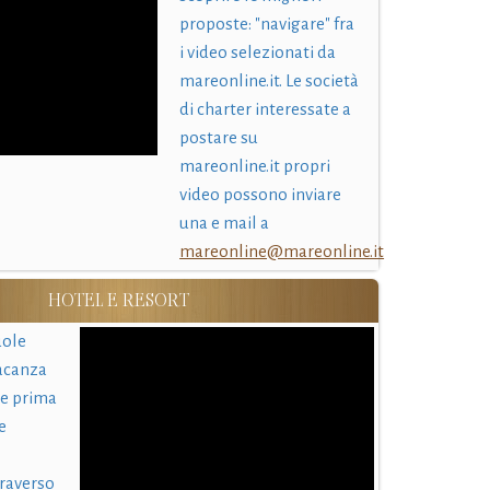
proposte: "navigare" fra
i video selezionati da
mareonline.it. Le società
di charter interessate a
postare su
mareonline.it propri
video possono inviare
una e mail a
mareonline@mareonline.it
HOTEL E RESORT
uole
acanza
 e prima
e
traverso