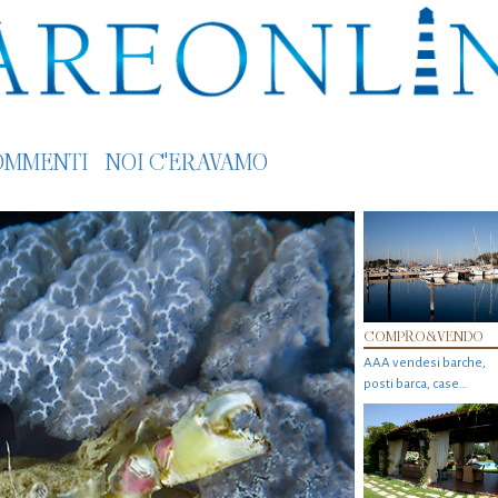
OMMENTI
NOI C'ERAVAMO
COMPRO&VENDO
AAA vendesi barche,
posti barca, case…