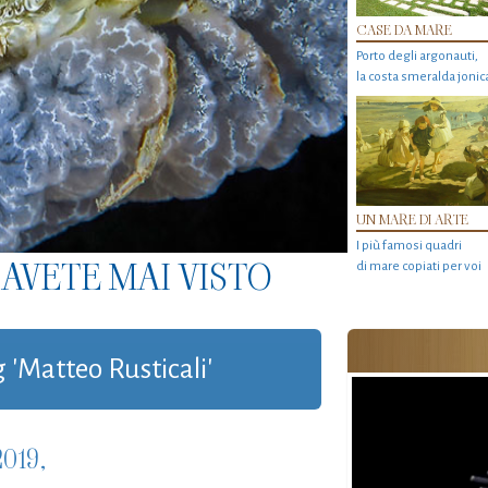
CASE DA MARE
Porto degli argonauti,
la costa smeralda jonic
UN MARE DI ARTE
I più famosi quadri
AVETE MAI VISTO
di mare copiati per voi
g 'Matteo Rusticali'
019,