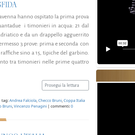
SFIDA
Ravenna hanno ospitato la prima prova
uantadue i timonieri in acqua: 21 dal
’Adriatico e da un drappello agguerrito
 permesso 3 prove: prima e seconda con
raffiche sino a 15, tipiche del garbino.
nto tra timonieri nelle prime quattro
Prosegui la lettura
 tag:
Andrea Falciola
,
Checco Bruni
,
Coppa Italia
o Bruni
,
Vincenzo Penagini
| commenti:
0