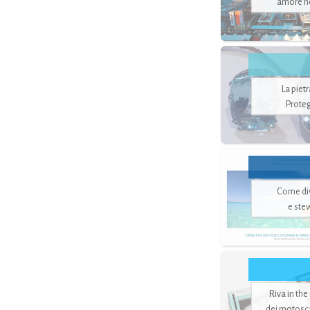
amore no
La piet
Proteg
Come di
e ste
Riva in the
dei motoscaf