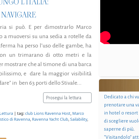
NGO L'ITALIA:
R NAVIGARE
ria si può. E per dimostrarlo Marco
to a muoversi su una sedia a rotelle da
aferma ha perso l’uso delle gambe, ha
o con un trimarano di otto metri e la
r mostrare che al timone di una barca
ilissimo, e dare la maggior visibilità
re" in ben 63 porti dello Stivale...
Dedicato a chi v
Prosegui la lettura
prenotare una v
in hotel o resort
 Lettura
| tag:
club Lions Ravenna Host
,
Marco
istico di Ravenna
,
Ravenna Yacht Club
,
Sailability
,
di scegliere vuol
saperne di più.
"Visitandolo" at