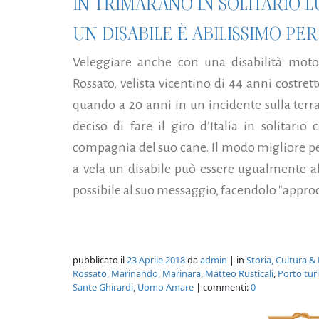
IN TRIMARANO IN SOLITARIO LU
UN DISABILE È ABILISSIMO PE
Veleggiare anche con una disabilità moto
Rossato, velista vicentino di 44 anni costret
quando a 20 anni in un incidente sulla terr
deciso di fare il giro d’Italia in solitari
compagnia del suo cane. Il modo migliore pe
a vela un disabile può essere ugualmente ab
possibile al suo messaggio, facendolo "approda
pubblicato il
23 Aprile 2018
da
admin
| in
Storia, Cultura &
Rossato
,
Marinando
,
Marinara
,
Matteo Rusticali
,
Porto tur
Sante Ghirardi
,
Uomo Amare
| commenti:
0