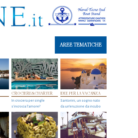
AREE TEMATICHE
CROCIERE&CHARTER
IDEE PER LA VACANZA
In crociera per single
Santorini, un sogno nato
s'incrocia l’amore?
da un’eruzione da incubo