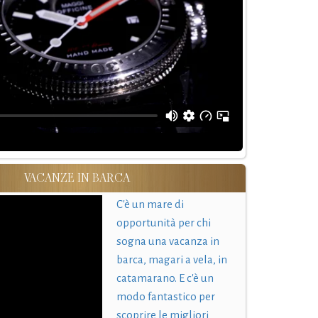
VACANZE IN BARCA
C'è un mare di
opportunità per chi
sogna una vacanza in
barca, magari a vela, in
catamarano. E c'è un
modo fantastico per
scoprire le migliori