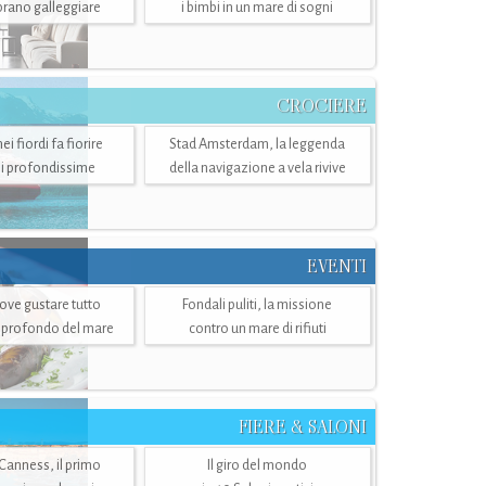
mbrano galleggiare
i bimbi in un mare di sogni
CROCIERE
i fiordi fa fiorire
Stad Amsterdam, la leggenda
i profondissime
della navigazione a vela rivive
EVENTI
dove gustare tutto
Fondali puliti, la missione
ù profondo del mare
contro un mare di rifiuti
FIERE & SALONI
 Canness, il primo
Il giro del mondo