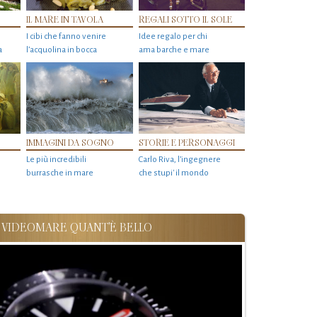
IL MARE IN TAVOLA
REGALI SOTTO IL SOLE
I cibi che fanno venire
Idee regalo per chi
a
l’acquolina in bocca
ama barche e mare
IMMAGINI DA SOGNO
STORIE E PERSONAGGI
Le più incredibili
Carlo Riva, l’ingegnere
burrasche in mare
che stupi' il mondo
VIDEOMARE QUANT'È BELLO