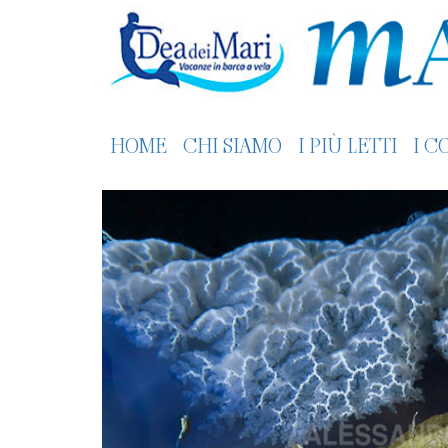
HOME
CHI SIAMO
I PIÙ LETTI
I C