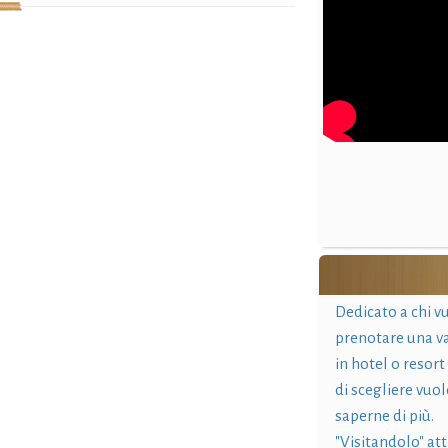
Dedicato a chi v
prenotare una v
in hotel o resort
di scegliere vuol
saperne di più.
"Visitandolo" at