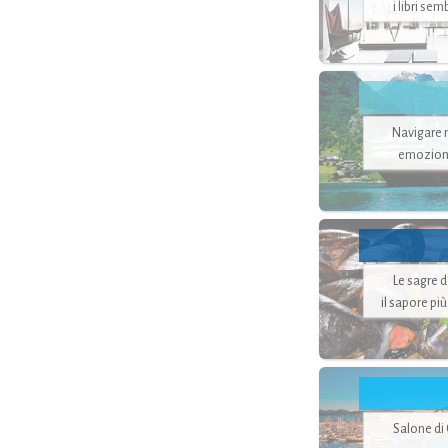
i libri se
Navigare ne
emozion
Le sagre 
il sapore pi
Salone di