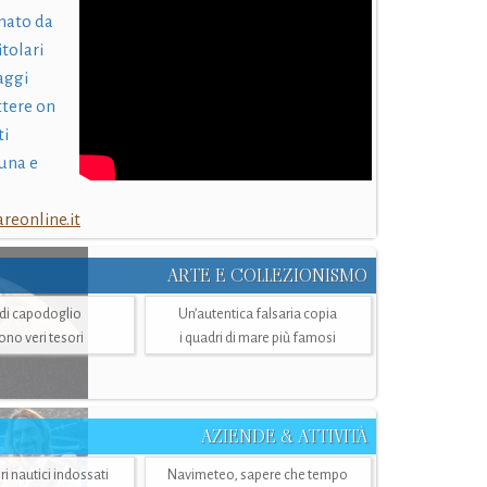
nato da
itolari
laggi
ttere on
ti
una e
eonline.it
ARTE E COLLEZIONISMO
i di capodoglio
Un’autentica falsaria copia
sono veri tesori
i quadri di mare più famosi
AZIENDE & ATTIVITÀ
ri nautici indossati
Navimeteo, sapere che tempo