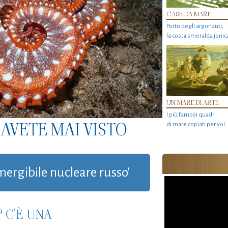
CASE DA MARE
Porto degli argonauti,
la costa smeralda jonic
UN MARE DI ARTE
I più famosi quadri
AVETE MAI VISTO
di mare copiati per voi
mergibile nucleare russo'
 C'È UNA