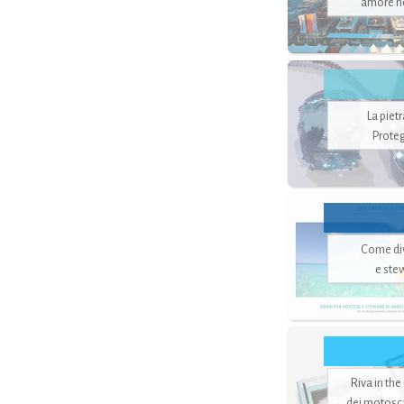
amore no
La piet
Proteg
Come di
e ste
Riva in the
dei motoscaf