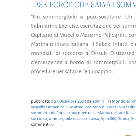
TASK FORCE CHE SALVA I SOMM
"Un sommergibile si può sostituire. Un 
Submarine Exercise, esercitazione per sommer
Capitano di Vascello Massimo Pellegrini, c
Marina militare Italiana. Il Subex, infatti, 
mondiali di soccorso a Dissub, Distresse
d’emergenze a bordo di sommergibili posa
procedure per salvare l’equipaggio...
pubblicato il
27 Dicembre 2024
da
admin
| in
Mondo som
vascello Domenico Di Matteo
,
capitano di Vascello Massimo
sommergibili
,
Forze subacquee della Marina militare Italia
soccorso
,
ommergibile nucleare russo
,
Spin 360
,
Subex
,
Su
commenti:
0