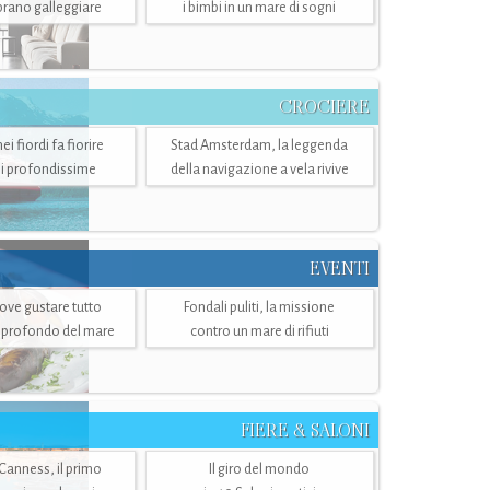
mbrano galleggiare
i bimbi in un mare di sogni
CROCIERE
i fiordi fa fiorire
Stad Amsterdam, la leggenda
i profondissime
della navigazione a vela rivive
EVENTI
dove gustare tutto
Fondali puliti, la missione
ù profondo del mare
contro un mare di rifiuti
FIERE & SALONI
 Canness, il primo
Il giro del mondo