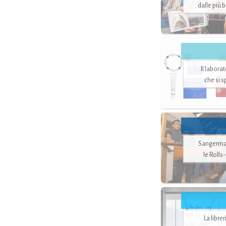
dalle più 
Il labora
che si 
Sangerman
le Rolls
La libre