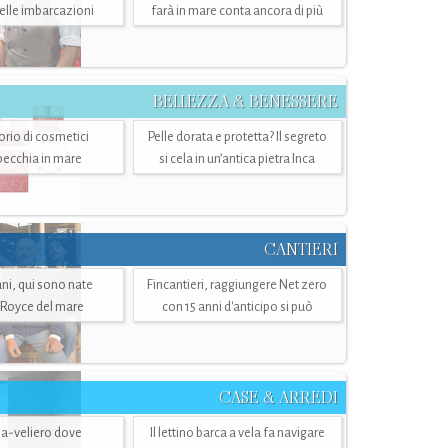
belle imbarcazioni
farà in mare conta ancora di più
BELLEZZA & BENESSERE
torio di cosmetici
Pelle dorata e protetta? Il segreto
specchia in mare
si cela in un’antica pietra Inca
CANTIERI
i, qui sono nate
Fincantieri, raggiungere Net zero
-Royce del mare
con 15 anni d'anticipo si può
CASE & ARREDI
ria-veliero dove
Il lettino barca a vela fa navigare