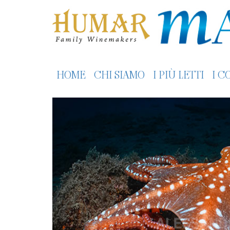
HOME
CHI SIAMO
I PIÙ LETTI
I C