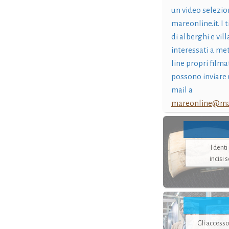
un video selezio
mareonline.it. I t
di alberghi e vil
interessati a me
line propri filma
possono inviare 
mail a
mareonline@mar
I dent
incisi 
Gli accesso