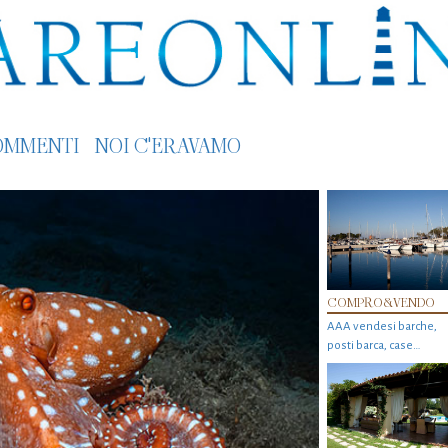
OMMENTI
NOI C'ERAVAMO
COMPRO&VENDO
AAA vendesi barche,
posti barca, case…