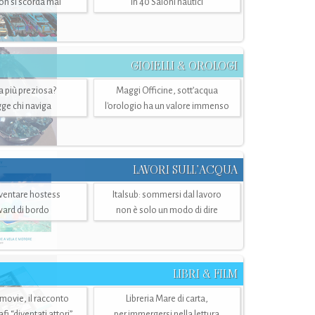
n si scorda mai
in 40 Saloni nautici
GIOIELLI & OROLOGI
ra più preziosa?
Maggi Officine, sott’acqua
ge chi naviga
l'orologio ha un valore immenso
LAVORI SULL’ACQUA
ventare hostess
Italsub: sommersi dal lavoro
ward di bordo
non è solo un modo di dire
LIBRI & FILM
 movie, il racconto
Libreria Mare di carta,
i “diventati attori”
per immergersi nella lettura