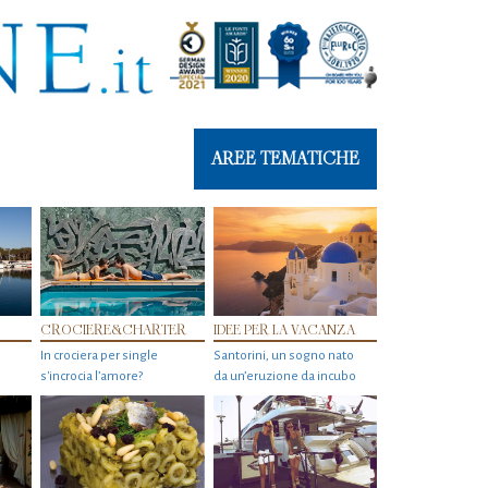
AREE TEMATICHE
CROCIERE&CHARTER
IDEE PER LA VACANZA
In crociera per single
Santorini, un sogno nato
s'incrocia l’amore?
da un’eruzione da incubo