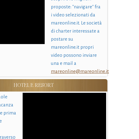
proposte: "navigare" fra
i video selezionati da
mareonline.it. Le società
di charter interessate a
postare su
mareonline.it propri
video possono inviare
una e mail a
mareonline@mareonline.it
HOTEL E RESORT
uole
acanza
 e prima
e
traverso