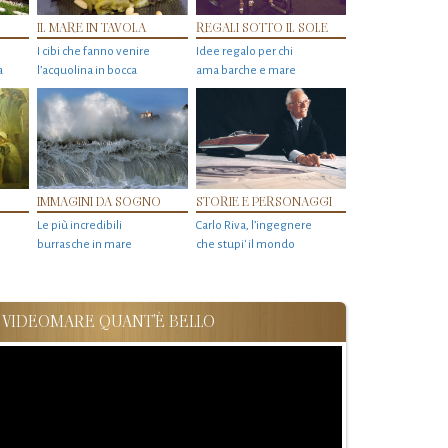
IL MARE IN TAVOLA
REGALI SOTTO IL SOLE
I cibi che fanno venire
Idee regalo per chi
a
l’acquolina in bocca
ama barche e mare
IMMAGINI DA SOGNO
STORIE E PERSONAGGI
Le più incredibili
Carlo Riva, l’ingegnere
burrasche in mare
che stupi' il mondo
VIDEOMARE QUANT'È BELLO