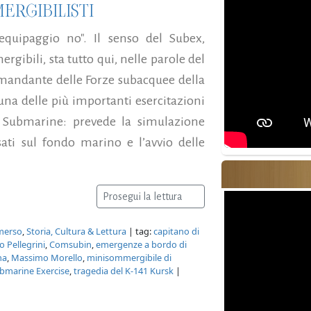
ERGIBILISTI
equipaggio no". Il senso del Subex,
gibili, sta tutto qui, nelle parole del
omandante delle Forze subacquee della
è una delle più importanti esercitazioni
d Submarine: prevede la simulazione
ti sul fondo marino e l’avvio delle
Prosegui la lettura
merso
,
Storia, Cultura & Lettura
| tag:
capitano di
 Pellegrini
,
Comsubin
,
emergenze a bordo di
na
,
Massimo Morello
,
minisommergibile di
bmarine Exercise
,
tragedia del K-141 Kursk
|