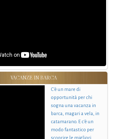
VACANZE IN BARCA
C'è un mare di
opportunità per chi
sogna una vacanza in
barca, magari a vela, in
catamarano. E c'è un
modo fantastico per
scoprire le migliori