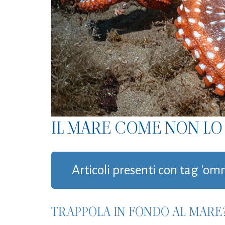
IL MARE COME NON LO 
Articoli presenti con tag 'om
TRAPPOLA IN FONDO AL MARE?