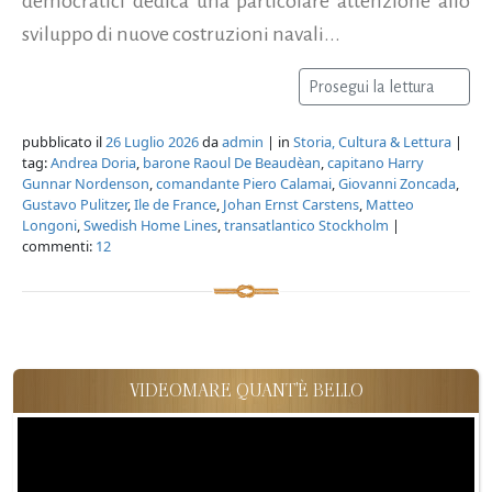
sviluppo di nuove costruzioni navali...
Prosegui la lettura
pubblicato il
26 Luglio 2026
da
admin
| in
Storia, Cultura & Lettura
|
tag:
Andrea Doria
,
barone Raoul De Beaudèan
,
capitano Harry
Gunnar Nordenson
,
comandante Piero Calamai
,
Giovanni Zoncada
,
Gustavo Pulitzer
,
Ile de France
,
Johan Ernst Carstens
,
Matteo
Longoni
,
Swedish Home Lines
,
transatlantico Stockholm
|
commenti:
12
VIDEOMARE QUANT'È BELLO