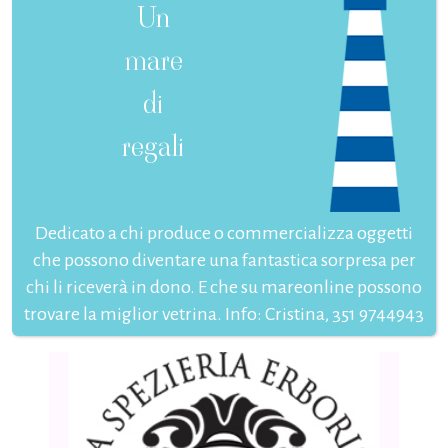
Un
mare
di
regali
Dedicato a chi produce o commercializza oggetti
che possono diventare una fantastica sorpresa per
chi li riceverà in dono. E che su mareonline possono
trovare la miglior vetrina. Info: Cristina, 351 9744943