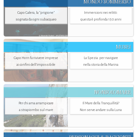
MONDO SOMMERSO
Capo Galera, la "prigione"
Immersioni nei relitti:
sognata da ogni subacqueo
questa è profonda 150 anni
MUSEI
Capo Horn fa rivivere imprese
La Spezia. per navigare
ai confini dell’impossibile
nella storia della Marina
NONSOLOMARE
Per chi ama arrampicare
Il Mare della Tranquillità?
a strapiombo sul mare
Non serve andare sulla Luna