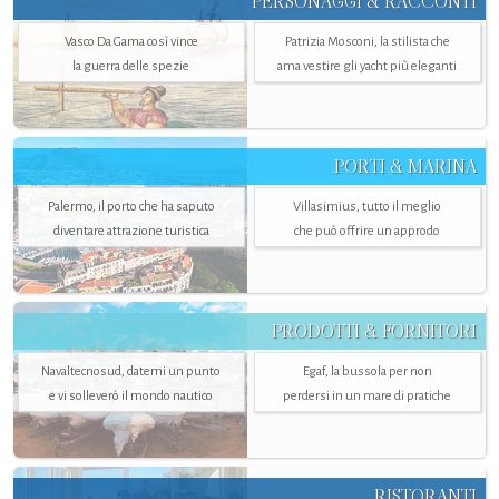
PERSONAGGI & RACCONTI
Vasco Da Gama così vince
Patrizia Mosconi, la stilista che
la guerra delle spezie
ama vestire gli yacht più eleganti
PORTI & MARINA
Palermo, il porto che ha saputo
Villasimius, tutto il meglio
diventare attrazione turistica
che può offrire un approdo
PRODOTTI & FORNITORI
Navaltecnosud, datemi un punto
Egaf, la bussola per non
e vi solleverò il mondo nautico
perdersi in un mare di pratiche
RISTORANTI