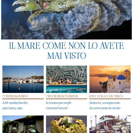
IL MARE COME NON LO AVETE
MAI VISTO
COMPRO&VENDO
CROCIERE&CHARTER
IDEE PER LA VACANZA
AAA vendesi barche,
In crociera per single
Santorini, un sogno nato
posti barca, case…
s'incrocia l’amore?
da un’eruzione da incubo