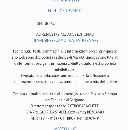
NOI C'ERAVAMO
SEGUICI SU
ALTRE NOSTRE INIZIATIVE EDITORIALI
ILMADEINBERGAMO
CASAVUOISAPERE
I contenuti, i testi, le immagini e le informazioni presenti in questo
sito web sono di proprietà esclusiva di MareOnLine.it e sono tutelati
dalle normative vigenti in materia di diritto d'autore e di proprietà
intellettuale.
È vietata la riproduzione, anche parziale, la diffusione o
l'elaborazione senza preventiva autorizzazione scritta del titolare.
Testata giornalistica iscritta al numero 3/2026 del Registro Stampa
del Tribunale di Bergamo.
Direttore responsabile: PIETRO BARACHETTI
VIA P. RUGGERI DA STABELLO 20 - 24123 BERGAMO
P.I.: 04581440163 - C.F.: BRCPTR61H23A794P
MARE ONLINE