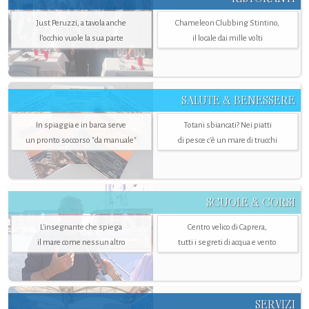
Just Peruzzi, a tavola anche
Chameleon Clubbing Stintino,
l’occhio vuole la sua parte
il locale dai mille volti
SALUTE & BENESSERE
In spiaggia e in barca serve
Totani sbiancati? Nei piatti
un pronto soccorso "da manuale"
di pesce c'è un mare di trucchi
SCUOLE & CORSI
L'insegnante che spiega
Centro velico di Caprera,
il mare come nessun altro
tutti i segreti di acqua e vento
SERVIZI