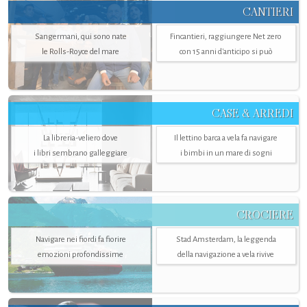
CANTIERI
Sangermani, qui sono nate
Fincantieri, raggiungere Net zero
le Rolls-Royce del mare
con 15 anni d'anticipo si può
CASE & ARREDI
La libreria-veliero dove
Il lettino barca a vela fa navigare
i libri sembrano galleggiare
i bimbi in un mare di sogni
CROCIERE
Navigare nei fiordi fa fiorire
Stad Amsterdam, la leggenda
emozioni profondissime
della navigazione a vela rivive