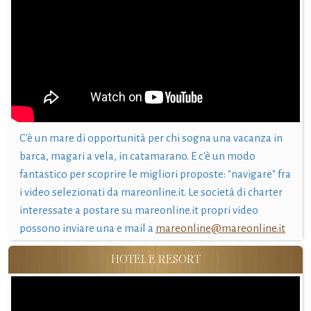
C'è un mare di opportunità per chi sogna una vacanza in
barca, magari a vela, in catamarano. E c'è un modo
fantastico per scoprire le migliori proposte: "navigare" fra
i video selezionati da mareonline.it. Le società di charter
interessate a postare su mareonline.it propri video
possono inviare una e mail a
mareonline@mareonline.it
HOTEL E RESORT