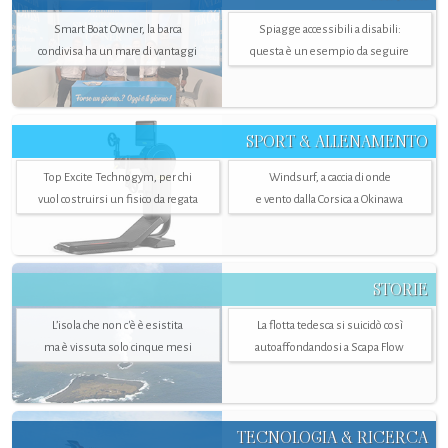
Smart Boat Owner, la barca
Spiagge accessibili a disabili:
condivisa ha un mare di vantaggi
questa è un esempio da seguire
SPORT & ALLENAMENTO
Top Excite Technogym, per chi
Windsurf, a caccia di onde
vuol costruirsi un fisico da regata
e vento dalla Corsica a Okinawa
STORIE
L’isola che non c'è è esistita
La flotta tedesca si suicidò così
ma è vissuta solo cinque mesi
autoaffondandosi a Scapa Flow
TECNOLOGIA & RICERCA