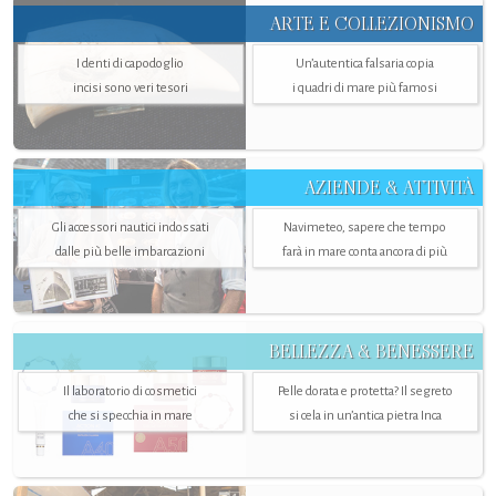
ARTE E COLLEZIONISMO
I denti di capodoglio
Un’autentica falsaria copia
incisi sono veri tesori
i quadri di mare più famosi
AZIENDE & ATTIVITÀ
Gli accessori nautici indossati
Navimeteo, sapere che tempo
dalle più belle imbarcazioni
farà in mare conta ancora di più
BELLEZZA & BENESSERE
Il laboratorio di cosmetici
Pelle dorata e protetta? Il segreto
che si specchia in mare
si cela in un’antica pietra Inca