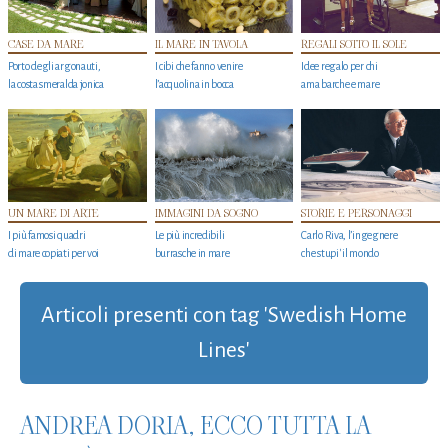
CASE DA MARE
IL MARE IN TAVOLA
REGALI SOTTO IL SOLE
Porto degli argonauti,
I cibi che fanno venire
Idee regalo per chi
la costa smeralda jonica
l’acquolina in bocca
ama barche e mare
UN MARE DI ARTE
IMMAGINI DA SOGNO
STORIE E PERSONAGGI
I più famosi quadri
Le più incredibili
Carlo Riva, l’ingegnere
di mare copiati per voi
burrasche in mare
che stupi' il mondo
Articoli presenti con tag 'Swedish Home
Lines'
ANDREA DORIA, ECCO TUTTA LA