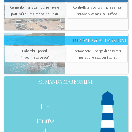
Cemento mangiasmog, per avere
Controllate la barca al mare senza
porti più puliti e meno inquinati
muovervi da casa, dall’ufficio
TURISMO & ATTRAZIONI
Trabocchi, i pontili
Portovenere, il borgo di pescatori
"macchine da pesca"
irresistibile esca per i turisti
MI MANDA MAREONLINE
Un
mare