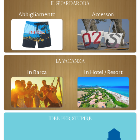
IL GUARDAROBA
Abbigliamento
Accessori
LA VACANZA
In Barca
In Hotel / Resort
IDEE PER STUPIRE