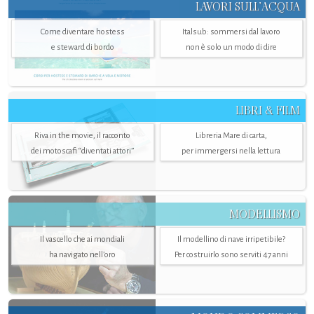
LAVORI SULL’ACQUA
Come diventare hostess
Italsub: sommersi dal lavoro
e steward di bordo
non è solo un modo di dire
LIBRI & FILM
Riva in the movie, il racconto
Libreria Mare di carta,
dei motoscafi “diventati attori”
per immergersi nella lettura
MODELLISMO
Il vascello che ai mondiali
Il modellino di nave irripetibile?
ha navigato nell’oro
Per costruirlo sono serviti 47 anni