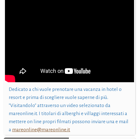
Dedicato a chi vuole prenotare una vacanza in hotel o
resort e prima di scegliere vuole saperne di più.
"Visitandolo" attraverso un video selezionato da
mareonline.it. I titolari di alberghi e villaggi interessati a
mettere on line propri filmati possono inviare una e mail
a
mareonline@mareonline.it