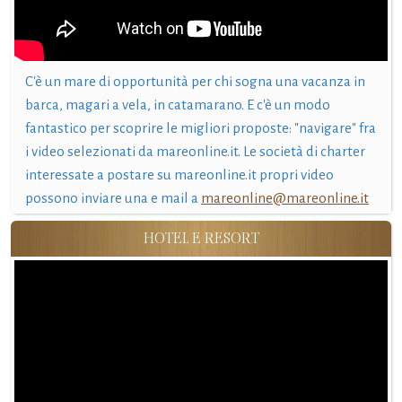
C'è un mare di opportunità per chi sogna una vacanza in
barca, magari a vela, in catamarano. E c'è un modo
fantastico per scoprire le migliori proposte: "navigare" fra
i video selezionati da mareonline.it. Le società di charter
interessate a postare su mareonline.it propri video
possono inviare una e mail a
mareonline@mareonline.it
HOTEL E RESORT