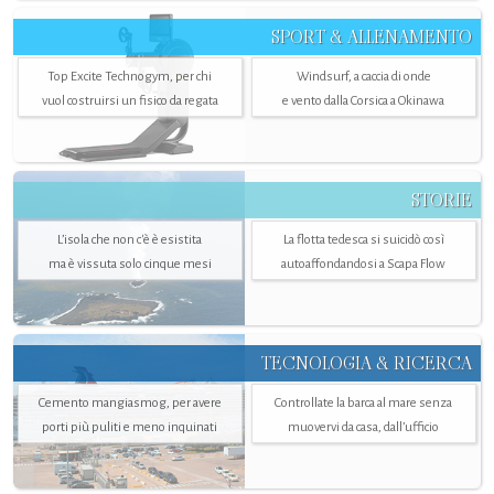
SPORT & ALLENAMENTO
Top Excite Technogym, per chi
Windsurf, a caccia di onde
vuol costruirsi un fisico da regata
e vento dalla Corsica a Okinawa
STORIE
L’isola che non c'è è esistita
La flotta tedesca si suicidò così
ma è vissuta solo cinque mesi
autoaffondandosi a Scapa Flow
TECNOLOGIA & RICERCA
Cemento mangiasmog, per avere
Controllate la barca al mare senza
porti più puliti e meno inquinati
muovervi da casa, dall’ufficio