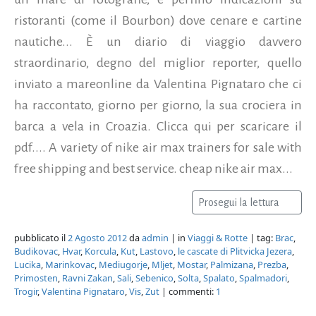
ristoranti (come il Bourbon) dove cenare e cartine
nautiche... È un diario di viaggio davvero
straordinario, degno del miglior reporter, quello
inviato a mareonline da Valentina Pignataro che ci
ha raccontato, giorno per giorno, la sua crociera in
barca a vela in Croazia. Clicca qui per scaricare il
pdf.... A variety of nike air max trainers for sale with
free shipping and best service. cheap nike air max...
Prosegui la lettura
pubblicato il
2 Agosto 2012
da
admin
| in
Viaggi & Rotte
| tag:
Brac
,
Budikovac
,
Hvar
,
Korcula
,
Kut
,
Lastovo
,
le cascate di Plitvicka Jezera
,
Lucika
,
Marinkovac
,
Mediugorje
,
Mljet
,
Mostar
,
Palmizana
,
Prezba
,
Primosten
,
Ravni Zakan
,
Sali
,
Sebenico
,
Solta
,
Spalato
,
Spalmadori
,
Trogir
,
Valentina Pignataro
,
Vis
,
Zut
| commenti:
1