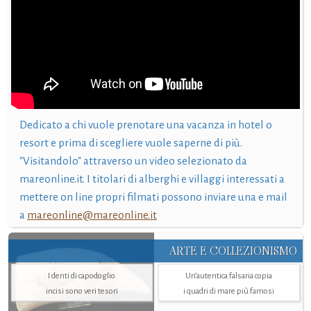
Dedicato a chi vuole prenotare una vacanza in hotel o
resort e prima di scegliere vuole saperne di più.
"Visitandolo" attraverso un video selezionato da
mareonline.it. I titolari di alberghi e villaggi interessati a
mettere on line propri filmati possono inviare una e mail
a
mareonline@mareonline.it
ARTE E COLLEZIONISMO
I denti di capodoglio
Un’autentica falsaria copia
incisi sono veri tesori
i quadri di mare più famosi