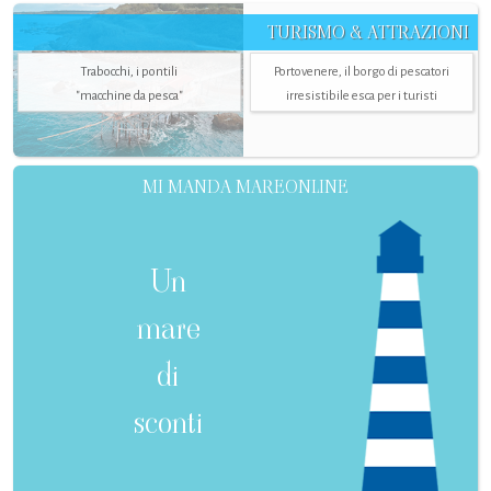
TURISMO & ATTRAZIONI
Trabocchi, i pontili
Portovenere, il borgo di pescatori
"macchine da pesca"
irresistibile esca per i turisti
MI MANDA MAREONLINE
Un
mare
di
sconti