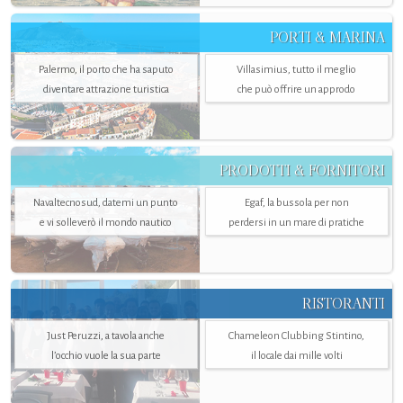
PORTI & MARINA
Palermo, il porto che ha saputo
Villasimius, tutto il meglio
diventare attrazione turistica
che può offrire un approdo
PRODOTTI & FORNITORI
Navaltecnosud, datemi un punto
Egaf, la bussola per non
e vi solleverò il mondo nautico
perdersi in un mare di pratiche
RISTORANTI
Just Peruzzi, a tavola anche
Chameleon Clubbing Stintino,
l’occhio vuole la sua parte
il locale dai mille volti