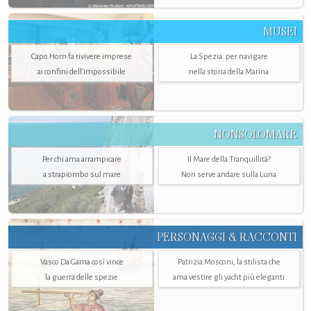
MUSEI
Capo Horn fa rivivere imprese
La Spezia. per navigare
ai confini dell’impossibile
nella storia della Marina
NONSOLOMARE
Per chi ama arrampicare
Il Mare della Tranquillità?
a strapiombo sul mare
Non serve andare sulla Luna
PERSONAGGI & RACCONTI
Vasco Da Gama così vince
Patrizia Mosconi, la stilista che
la guerra delle spezie
ama vestire gli yacht più eleganti