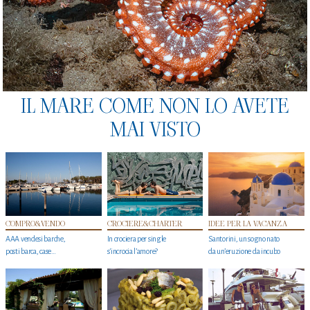
IL MARE COME NON LO AVETE
MAI VISTO
COMPRO&VENDO
CROCIERE&CHARTER
IDEE PER LA VACANZA
AAA vendesi barche,
In crociera per single
Santorini, un sogno nato
posti barca, case…
s'incrocia l’amore?
da un’eruzione da incubo