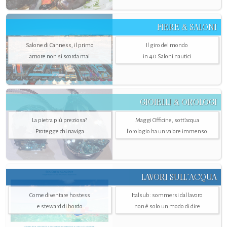
FIERE & SALONI
Salone di Canness, il primo
Il giro del mondo
amore non si scorda mai
in 40 Saloni nautici
GIOIELLI & OROLOGI
La pietra più preziosa?
Maggi Officine, sott’acqua
Protegge chi naviga
l'orologio ha un valore immenso
LAVORI SULL’ACQUA
Come diventare hostess
Italsub: sommersi dal lavoro
e steward di bordo
non è solo un modo di dire