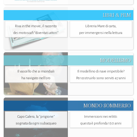
LIBRI & FILM
Riva in the movie, il racconto
Libreria Mare di carta,
dei motoscafi “diventati attori”
per immergersi nella lettura
MODELLISMO
Il vascello che ai mondiali
Il modellino di nave irripetibile?
ha navigato nell’oro
Per costruirlo sono serviti 47 anni
MONDO SOMMERSO
Capo Galera, la "prigione"
Immersioni nei relitti:
sognata da ogni subacqueo
questa è profonda 150 anni