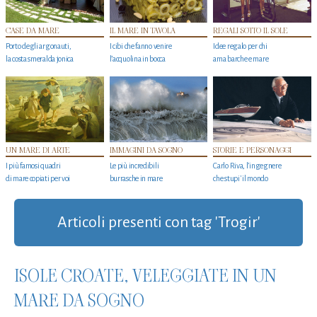
CASE DA MARE
IL MARE IN TAVOLA
REGALI SOTTO IL SOLE
Porto degli argonauti,
I cibi che fanno venire
Idee regalo per chi
la costa smeralda jonica
l’acquolina in bocca
ama barche e mare
UN MARE DI ARTE
IMMAGINI DA SOGNO
STORIE E PERSONAGGI
I più famosi quadri
Le più incredibili
Carlo Riva, l’ingegnere
di mare copiati per voi
burrasche in mare
che stupi' il mondo
Articoli presenti con tag 'Trogir'
ISOLE CROATE, VELEGGIATE IN UN
MARE DA SOGNO