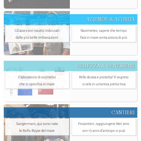
AZIENDE & ATTIVITÀ
Gli accessori nautici indossati
Navimeteo, sapere che tempo
dalle più belle imbarcazioni
farà in mare conta ancora di più
BELLEZZA & BENESSERE
Il laboratorio di cosmetici
Pelle dorata e protetta? Il segreto
che si specchia in mare
si cela in un’antica pietra Inca
CANTIERI
Sangermani, qui sono nate
Fincantieri, raggiungere Net zero
le Rolls-Royce del mare
con 15 anni d'anticipo si può