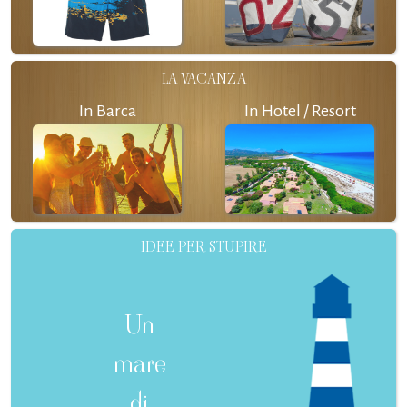
LA VACANZA
In Barca
In Hotel / Resort
IDEE PER STUPIRE
Un
mare
di