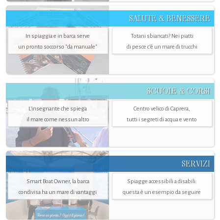
SALUTE & BENESSERE
In spiaggia e in barca serve
Totani sbiancati? Nei piatti
un pronto soccorso "da manuale"
di pesce c'è un mare di trucchi
SCUOLE & CORSI
L'insegnante che spiega
Centro velico di Caprera,
il mare come nessun altro
tutti i segreti di acqua e vento
SERVIZI
Smart Boat Owner, la barca
Spiagge accessibili a disabili:
condivisa ha un mare di vantaggi
questa è un esempio da seguire