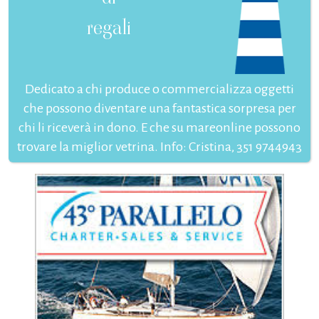
regali
Dedicato a chi produce o commercializza oggetti
che possono diventare una fantastica sorpresa per
chi li riceverà in dono. E che su mareonline possono
trovare la miglior vetrina. Info: Cristina, 351 9744943