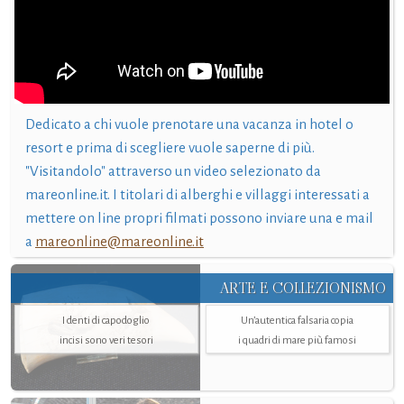
Dedicato a chi vuole prenotare una vacanza in hotel o
resort e prima di scegliere vuole saperne di più.
"Visitandolo" attraverso un video selezionato da
mareonline.it. I titolari di alberghi e villaggi interessati a
mettere on line propri filmati possono inviare una e mail
a
mareonline@mareonline.it
ARTE E COLLEZIONISMO
I denti di capodoglio
Un’autentica falsaria copia
incisi sono veri tesori
i quadri di mare più famosi