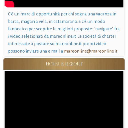
C'è un mare di opportunità per chi sogna una vacanza in
barca, magari a vela, in catamarano. E c'è un modo
fantastico per scoprire le migliori proposte: "navigare" fra
i video selezionati da mareonline.it. Le società di charter
interessate a postare su mareonline.it propri video
possono inviare una e mail a
mareonline@mareonline.it
HOTEL E RESORT