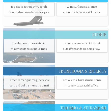
Top Excite Technogym, per chi
Windsurf, a caccia di onde
vuol costruirsi un fisico da regata
e vento dalla Corsica a Okinawa
STORIE
L’isola che non c'è è esistita
La flotta tedesca si suicidò così
ma è vissuta solo cinque mesi
autoaffondandosi a Scapa Flow
TECNOLOGIA & RICERCA
Cemento mangiasmog, per avere
Controllate la barca al mare senza
porti più puliti e meno inquinati
muovervi da casa, dall’ufficio
TURISMO & ATTRAZIONI