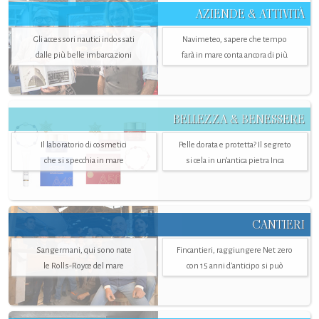
AZIENDE & ATTIVITÀ
Gli accessori nautici indossati
Navimeteo, sapere che tempo
dalle più belle imbarcazioni
farà in mare conta ancora di più
BELLEZZA & BENESSERE
Il laboratorio di cosmetici
Pelle dorata e protetta? Il segreto
che si specchia in mare
si cela in un’antica pietra Inca
CANTIERI
Sangermani, qui sono nate
Fincantieri, raggiungere Net zero
le Rolls-Royce del mare
con 15 anni d'anticipo si può