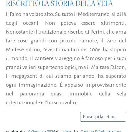
RISCRITTO LA STORIA DELLA VELA
Il Falco ha volato alto. Su tutto il Mediterraneo, al di là
degli oceani. Non poteva essere altrimenti.
Nonostante il tradizionale riserbo di Perini, che ama
fare cose grandi con piccolo rumore, il varo del
Maltese Falcon, l’evento nautico del 2006, ha stupito
il mondo. Il cantiere viareggino è famoso per i suoi
grandi velieri supertecnologici, ma il Maltese Falcon,
il megayacht di cui stiamo parlando, ha superato
ogni immaginazione. È apparso improvvisamente
nel panorama quasi immobile della vela
internazionale e l’ha sconvolto...
Prosegui la lettura
pubblicato il
6 Gennaio 2024
da
admin
| in
Cantieri & Imbarcazioni
,