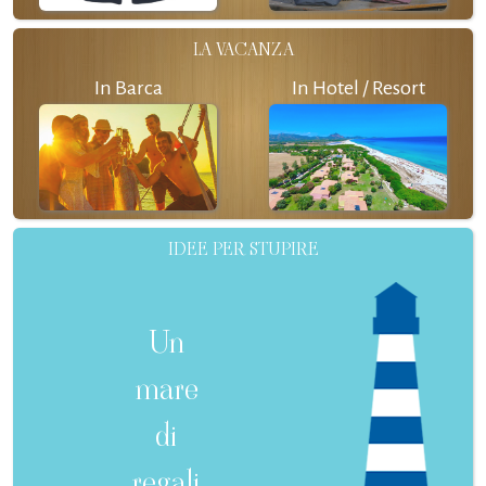
LA VACANZA
In Barca
In Hotel / Resort
IDEE PER STUPIRE
Un
mare
di
regali