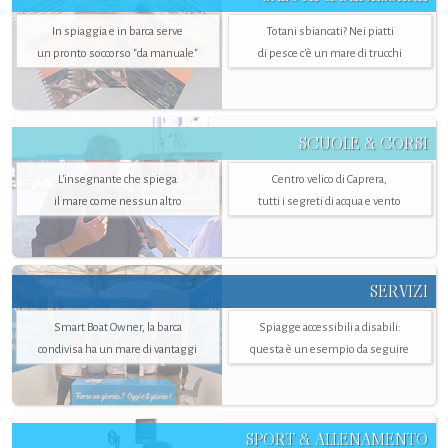
In spiaggia e in barca serve
Totani sbiancati? Nei piatti
un pronto soccorso "da manuale"
di pesce c'è un mare di trucchi
SCUOLE & CORSI
L'insegnante che spiega
Centro velico di Caprera,
il mare come nessun altro
tutti i segreti di acqua e vento
SERVIZI
Smart Boat Owner, la barca
Spiagge accessibili a disabili:
condivisa ha un mare di vantaggi
questa è un esempio da seguire
SPORT & ALLENAMENTO