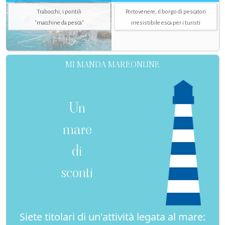
Trabocchi, i pontili
Portovenere, il borgo di pescatori
"macchine da pesca"
irresistibile esca per i turisti
MI MANDA MAREONLINE
Un
mare
di
sconti
Siete titolari di un'attività legata al mare: