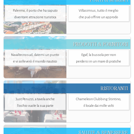
Palermo, il porto che ha saputo
Villasimius, tutto il meglio
diventare attrazione turistica
che può offrire un approdo
PRODOTTI & FORNITORI
Navaltecnosud, datemi un punto
Egaf, la bussola per non
e vi solleverò il mondo nautico
perdersi in un mare di pratiche
RISTORANTI
Just Peruzzi, a tavola anche
Chameleon Clubbing Stintino,
l’occhio vuole la sua parte
il locale dai mille volti
SALUTE & BENESSERE