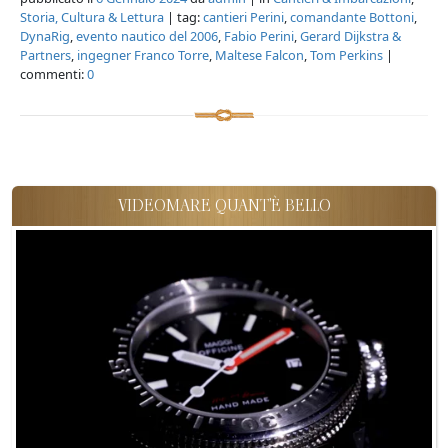
Storia, Cultura & Lettura
| tag:
cantieri Perini
,
comandante Bottoni
,
DynaRig
,
evento nautico del 2006
,
Fabio Perini
,
Gerard Dijkstra &
Partners
,
ingegner Franco Torre
,
Maltese Falcon
,
Tom Perkins
|
commenti:
0
VIDEOMARE QUANT'È BELLO