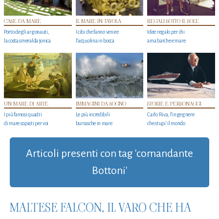
CASE DA MARE
IL MARE IN TAVOLA
REGALI SOTTO IL SOLE
Porto degli argonauti,
I cibi che fanno venire
Idee regalo per chi
la costa smeralda jonica
l’acquolina in bocca
ama barche e mare
UN MARE DI ARTE
IMMAGINI DA SOGNO
STORIE E PERSONAGGI
I più famosi quadri
Le più incredibili
Carlo Riva, l’ingegnere
di mare copiati per voi
burrasche in mare
che stupi' il mondo
Articoli presenti con tag 'comandante
Bottoni'
MALTESE FALCON, IL VARO CHE HA