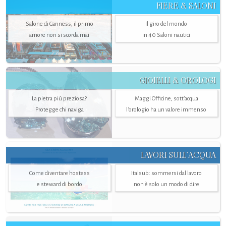
FIERE & SALONI
Salone di Canness, il primo
Il giro del mondo
amore non si scorda mai
in 40 Saloni nautici
GIOIELLI & OROLOGI
La pietra più preziosa?
Maggi Officine, sott’acqua
Protegge chi naviga
l'orologio ha un valore immenso
LAVORI SULL’ACQUA
Come diventare hostess
Italsub: sommersi dal lavoro
e steward di bordo
non è solo un modo di dire