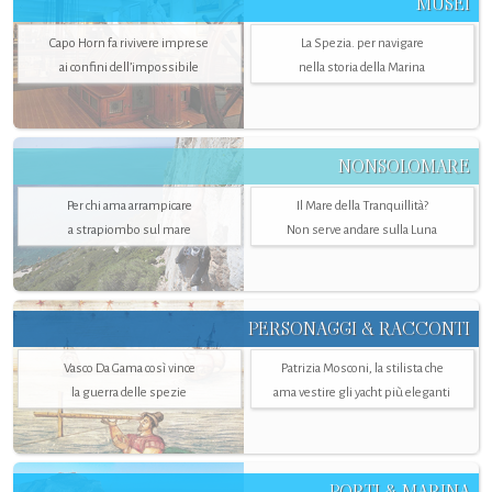
MUSEI
Capo Horn fa rivivere imprese
La Spezia. per navigare
ai confini dell’impossibile
nella storia della Marina
NONSOLOMARE
Per chi ama arrampicare
Il Mare della Tranquillità?
a strapiombo sul mare
Non serve andare sulla Luna
PERSONAGGI & RACCONTI
Vasco Da Gama così vince
Patrizia Mosconi, la stilista che
la guerra delle spezie
ama vestire gli yacht più eleganti
PORTI & MARINA