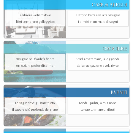
CASE & ARREDI
La libreria-veliero dove
Il lettino barca a vela fa navigare
i libri sembrano galleggiare
i bimbi in un mare di sogni
CROCIERE
Navigare nei fiordi fa fiorire
Stad Amsterdam, la leggenda
emozioni profondissime
della navigazione a vela rivive
EVENTI
Le sagre dove gustare tutto
Fondali puliti, la missione
il sapore più profondo del mare
contro un mare di rifiuti