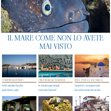
IL MARE COME NON LO AVETE
MAI VISTO
COMPRO&VENDO
CROCIERE&CHARTER
IDEE PER LA VACANZA
AAA vendesi barche,
In crociera per single
Santorini, un sogno nato
posti barca, case…
s'incrocia l’amore?
da un’eruzione da incubo