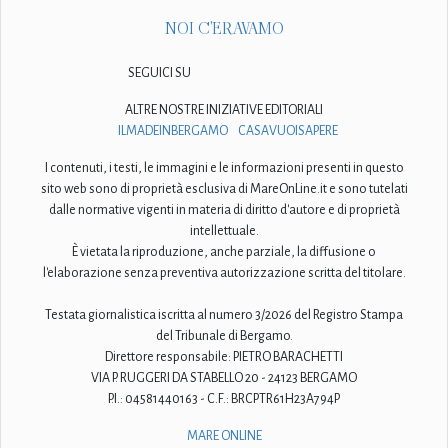
NOI C'ERAVAMO
SEGUICI SU
ALTRE NOSTRE INIZIATIVE EDITORIALI
ILMADEINBERGAMO
CASAVUOISAPERE
I contenuti, i testi, le immagini e le informazioni presenti in questo
sito web sono di proprietà esclusiva di MareOnLine.it e sono tutelati
dalle normative vigenti in materia di diritto d'autore e di proprietà
intellettuale.
È vietata la riproduzione, anche parziale, la diffusione o
l'elaborazione senza preventiva autorizzazione scritta del titolare.
Testata giornalistica iscritta al numero 3/2026 del Registro Stampa
del Tribunale di Bergamo.
Direttore responsabile: PIETRO BARACHETTI
VIA P. RUGGERI DA STABELLO 20 - 24123 BERGAMO
P.I.: 04581440163 - C.F.: BRCPTR61H23A794P
MARE ONLINE