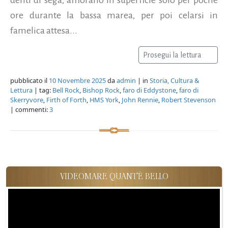
ore durante la bassa marea, per poi celarsi in
famelica attesa...
Prosegui la lettura
pubblicato il
10 Novembre 2025
da
admin
| in
Storia, Cultura &
Lettura
| tag:
Bell Rock
,
Bishop Rock
,
faro di Eddystone
,
faro di
Skerryvore
,
Firth of Forth
,
HMS York
,
John Rennie
,
Robert Stevenson
| commenti:
3
VIDEOMARE QUANT'È BELLO