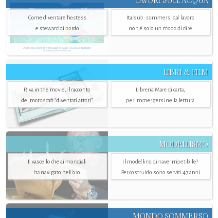
LAVORI SULL’ACQUA
Come diventare hostess
Italsub: sommersi dal lavoro
e steward di bordo
non è solo un modo di dire
LIBRI & FILM
Riva in the movie, il racconto
Libreria Mare di carta,
dei motoscafi “diventati attori”
per immergersi nella lettura
MODELLISMO
Il vascello che ai mondiali
Il modellino di nave irripetibile?
ha navigato nell’oro
Per costruirlo sono serviti 47 anni
MONDO SOMMERSO