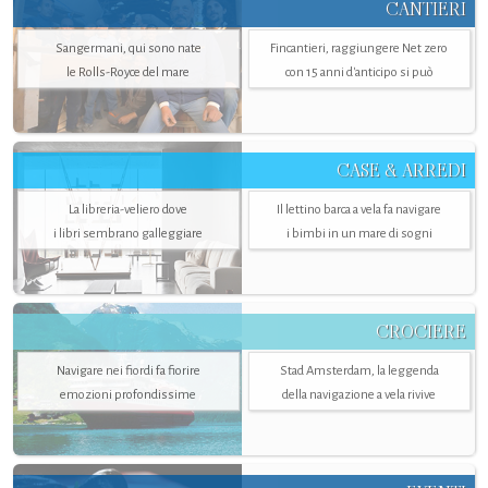
CANTIERI
Sangermani, qui sono nate
Fincantieri, raggiungere Net zero
le Rolls-Royce del mare
con 15 anni d'anticipo si può
CASE & ARREDI
La libreria-veliero dove
Il lettino barca a vela fa navigare
i libri sembrano galleggiare
i bimbi in un mare di sogni
CROCIERE
Navigare nei fiordi fa fiorire
Stad Amsterdam, la leggenda
emozioni profondissime
della navigazione a vela rivive