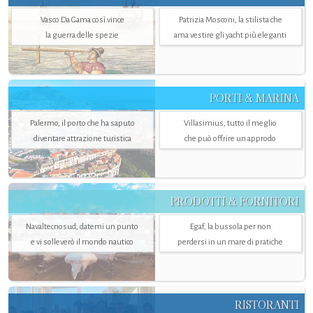
Vasco Da Gama così vince
Patrizia Mosconi, la stilista che
la guerra delle spezie
ama vestire gli yacht più eleganti
PORTI & MARINA
Palermo, il porto che ha saputo
Villasimius, tutto il meglio
diventare attrazione turistica
che può offrire un approdo
PRODOTTI & FORNITORI
Navaltecnosud, datemi un punto
Egaf, la bussola per non
e vi solleverò il mondo nautico
perdersi in un mare di pratiche
RISTORANTI