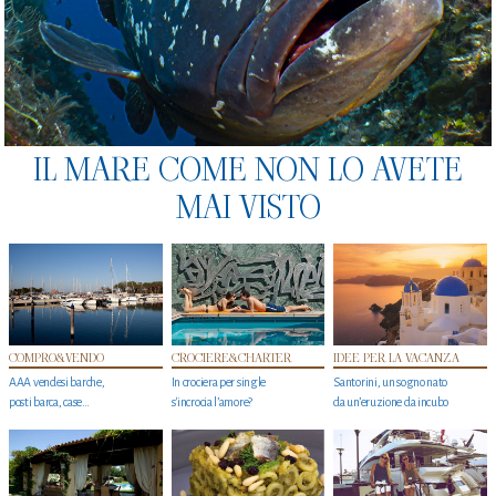
IL MARE COME NON LO AVETE
MAI VISTO
COMPRO&VENDO
CROCIERE&CHARTER
IDEE PER LA VACANZA
AAA vendesi barche,
In crociera per single
Santorini, un sogno nato
posti barca, case…
s'incrocia l’amore?
da un’eruzione da incubo