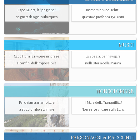
Capo Galera, la "prigione"
Immersioni nei relitti:
sognata da ogni subacqueo
questa è profonda 150 anni
MUSEI
Capo Horn fa rivivere imprese
La Spezia. per navigare
ai confini dell’impossibile
nella storia della Marina
NONSOLOMARE
Per chi ama arrampicare
Il Mare della Tranquillità?
a strapiombo sul mare
Non serve andare sulla Luna
PERSONAGGI & RACCONTI