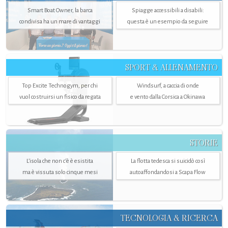
Smart Boat Owner, la barca
Spiagge accessibili a disabili:
condivisa ha un mare di vantaggi
questa è un esempio da seguire
SPORT & ALLENAMENTO
Top Excite Technogym, per chi
Windsurf, a caccia di onde
vuol costruirsi un fisico da regata
e vento dalla Corsica a Okinawa
STORIE
L’isola che non c'è è esistita
La flotta tedesca si suicidò così
ma è vissuta solo cinque mesi
autoaffondandosi a Scapa Flow
TECNOLOGIA & RICERCA