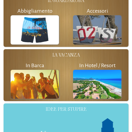
IL GUARDAROBA
Abbigliamento
Accessori
LA VACANZA
In Barca
In Hotel / Resort
IDEE PER STUPIRE