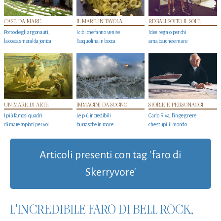
CASE DA MARE
IL MARE IN TAVOLA
REGALI SOTTO IL SOLE
Porto degli argonauti,
I cibi che fanno venire
Idee regalo per chi
la costa smeralda jonica
l’acquolina in bocca
ama barche e mare
UN MARE DI ARTE
IMMAGINI DA SOGNO
STORIE E PERSONAGGI
I più famosi quadri
Le più incredibili
Carlo Riva, l’ingegnere
di mare copiati per voi
burrasche in mare
che stupi' il mondo
Articoli presenti con tag 'faro di
Skerryvore'
L'INCREDIBILE FARO DI BELL ROCK,