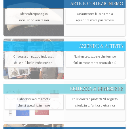
ARTE E COLLEZIONISMO
I denti di capodoglio
Un’autentica falsaria copia
incisi sono veri tesori
i quadri di mare più famosi
AZIENDE & ATTIVITÀ
Gli accessori nautici indossati
Navimeteo, sapere che tempo
dalle più belle imbarcazioni
farà in mare conta ancora di più
BELLEZZA & BENESSERE
Il laboratorio di cosmetici
Pelle dorata e protetta? Il segreto
che si specchia in mare
si cela in un’antica pietra Inca