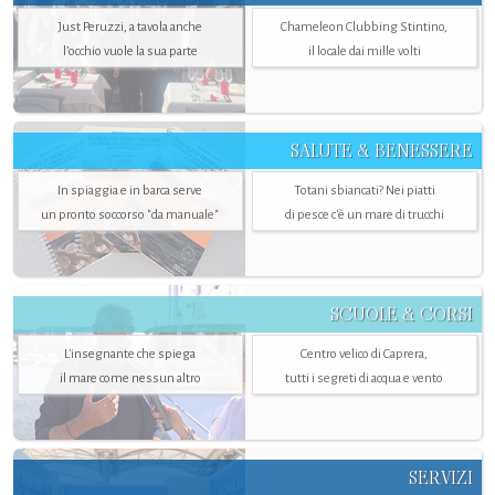
Just Peruzzi, a tavola anche
Chameleon Clubbing Stintino,
l’occhio vuole la sua parte
il locale dai mille volti
SALUTE & BENESSERE
In spiaggia e in barca serve
Totani sbiancati? Nei piatti
un pronto soccorso "da manuale"
di pesce c'è un mare di trucchi
SCUOLE & CORSI
L'insegnante che spiega
Centro velico di Caprera,
il mare come nessun altro
tutti i segreti di acqua e vento
SERVIZI