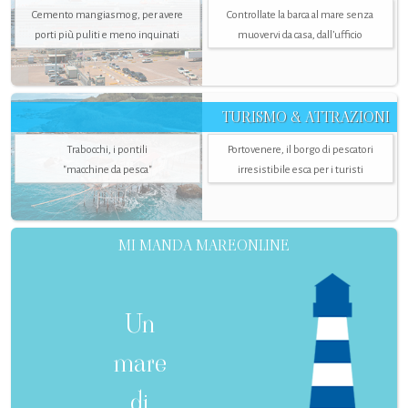
Cemento mangiasmog, per avere
Controllate la barca al mare senza
porti più puliti e meno inquinati
muovervi da casa, dall’ufficio
TURISMO & ATTRAZIONI
Trabocchi, i pontili
Portovenere, il borgo di pescatori
"macchine da pesca"
irresistibile esca per i turisti
MI MANDA MAREONLINE
Un
mare
di