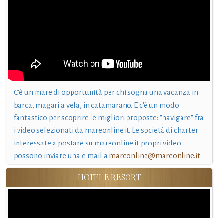
C'è un mare di opportunità per chi sogna una vacanza in
barca, magari a vela, in catamarano. E c'è un modo
fantastico per scoprire le migliori proposte: "navigare" fra
i video selezionati da mareonline.it. Le società di charter
interessate a postare su mareonline.it propri video
possono inviare una e mail a
mareonline@mareonline.it
HOTEL E RESORT