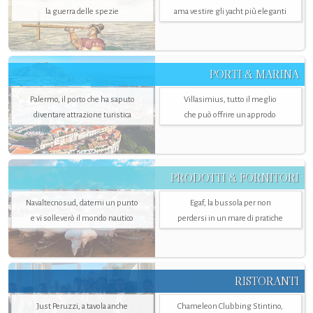
la guerra delle spezie
ama vestire gli yacht più eleganti
PORTI & MARINA
Palermo, il porto che ha saputo
Villasimius, tutto il meglio
diventare attrazione turistica
che può offrire un approdo
PRODOTTI & FORNITORI
Navaltecnosud, datemi un punto
Egaf, la bussola per non
e vi solleverò il mondo nautico
perdersi in un mare di pratiche
RISTORANTI
Just Peruzzi, a tavola anche
Chameleon Clubbing Stintino,