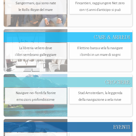
Sangermani, qui sono nate
Fincantieri, raggiungere Net zero
le Rolls-Royce del mare
con 15 anni d'anticipo si può
CASE & ARREDI
La libreria-veliero dove
Il lettino barca a vela fa navigare
i libri sembrano galleggiare
i bimbi in un mare di sogni
CROCIERE
Navigare nei fiordi fa fiorire
Stad Amsterdam, la leggenda
emozioni profondissime
della navigazione a vela rivive
EVENTI