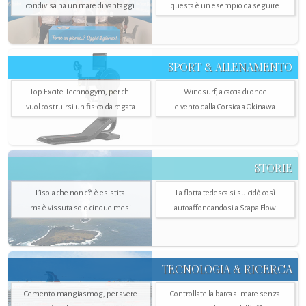
condivisa ha un mare di vantaggi
questa è un esempio da seguire
SPORT & ALLENAMENTO
Top Excite Technogym, per chi
Windsurf, a caccia di onde
vuol costruirsi un fisico da regata
e vento dalla Corsica a Okinawa
STORIE
L’isola che non c'è è esistita
La flotta tedesca si suicidò così
ma è vissuta solo cinque mesi
autoaffondandosi a Scapa Flow
TECNOLOGIA & RICERCA
Cemento mangiasmog, per avere
Controllate la barca al mare senza