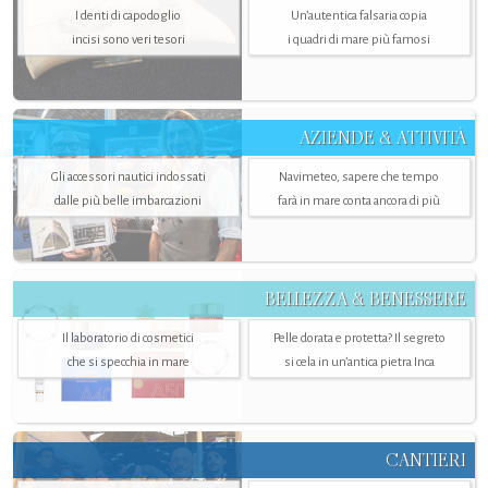
I denti di capodoglio
Un’autentica falsaria copia
incisi sono veri tesori
i quadri di mare più famosi
AZIENDE & ATTIVITÀ
Gli accessori nautici indossati
Navimeteo, sapere che tempo
dalle più belle imbarcazioni
farà in mare conta ancora di più
BELLEZZA & BENESSERE
Il laboratorio di cosmetici
Pelle dorata e protetta? Il segreto
che si specchia in mare
si cela in un’antica pietra Inca
CANTIERI