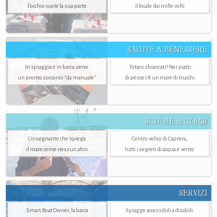
l’occhio vuole la sua parte
il locale dai mille volti
SALUTE & BENESSERE
In spiaggia e in barca serve
Totani sbiancati? Nei piatti
un pronto soccorso "da manuale"
di pesce c'è un mare di trucchi
SCUOLE & CORSI
L'insegnante che spiega
Centro velico di Caprera,
il mare come nessun altro
tutti i segreti di acqua e vento
SERVIZI
Smart Boat Owner, la barca
Spiagge accessibili a disabili: