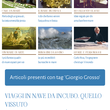
CASE DA MARE
IL MARE IN TAVOLA
REGALI SOTTO IL SOLE
Porto degli argonauti,
I cibi che fanno venire
Idee regalo per chi
la costa smeralda jonica
l’acquolina in bocca
ama barche e mare
UN MARE DI ARTE
IMMAGINI DA SOGNO
STORIE E PERSONAGGI
I più famosi quadri
Le più incredibili
Carlo Riva, l’ingegnere
di mare copiati per voi
burrasche in mare
che stupi' il mondo
Articoli presenti con tag 'Giorgio Grosso'
VIAGGI IN NAVE DA INCUBO. QUELLO
VISSUTO