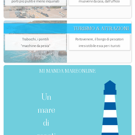
porti più puliti e meno inquinati
muovervi da casa, dall’ufficio
TURISMO & ATTRAZIONI
Trabocchi, i pontili
Portovenere, il borgo di pescatori
"macchine da pesca"
irresistibile esca per i turisti
MI MANDA MAREONLINE
Un
mare
di