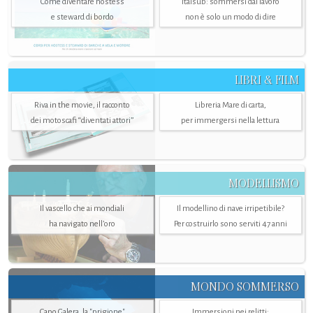
Come diventare hostess
Italsub: sommersi dal lavoro
e steward di bordo
non è solo un modo di dire
LIBRI & FILM
Riva in the movie, il racconto
Libreria Mare di carta,
dei motoscafi “diventati attori”
per immergersi nella lettura
MODELLISMO
Il vascello che ai mondiali
Il modellino di nave irripetibile?
ha navigato nell’oro
Per costruirlo sono serviti 47 anni
MONDO SOMMERSO
Capo Galera, la "prigione"
Immersioni nei relitti: