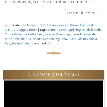
recentemente, la ricerca di fruttuosi commerci...
Prosegui la lettura
pubblicato il
22 Novembre 2017
da
admin
| in
Storia, Cultura &
Lettura
,
Viaggi & Rotte
| tag:
Bremen
,
Compagnia inglese delle Indie
,
Conte di Savoia
,
Cutty Sark
,
Giorgio Grosso
,
giornale Arte navale
,
Motonave Victoria
,
Nastro Azzurro
,
Ngi
,
P&O
,
Pasquale Revoltella
,
Rex
,
Società Italia
| commenti:
0
VIDEOMARE QUANT'È BELLO