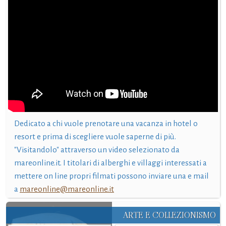
Dedicato a chi vuole prenotare una vacanza in hotel o
resort e prima di scegliere vuole saperne di più.
"Visitandolo" attraverso un video selezionato da
mareonline.it. I titolari di alberghi e villaggi interessati a
mettere on line propri filmati possono inviare una e mail
a
mareonline@mareonline.it
ARTE E COLLEZIONISMO