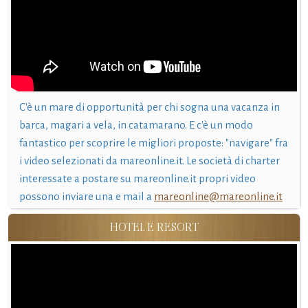
C'è un mare di opportunità per chi sogna una vacanza in
barca, magari a vela, in catamarano. E c'è un modo
fantastico per scoprire le migliori proposte: "navigare" fra
i video selezionati da mareonline.it. Le società di charter
interessate a postare su mareonline.it propri video
possono inviare una e mail a
mareonline@mareonline.it
HOTEL E RESORT