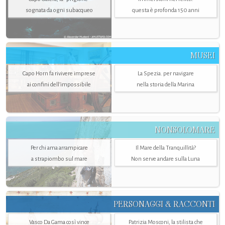
sognata da ogni subacqueo
questa è profonda 150 anni
MUSEI
Capo Horn fa rivivere imprese
La Spezia. per navigare
ai confini dell’impossibile
nella storia della Marina
NONSOLOMARE
Per chi ama arrampicare
Il Mare della Tranquillità?
a strapiombo sul mare
Non serve andare sulla Luna
PERSONAGGI & RACCONTI
Vasco Da Gama così vince
Patrizia Mosconi, la stilista che