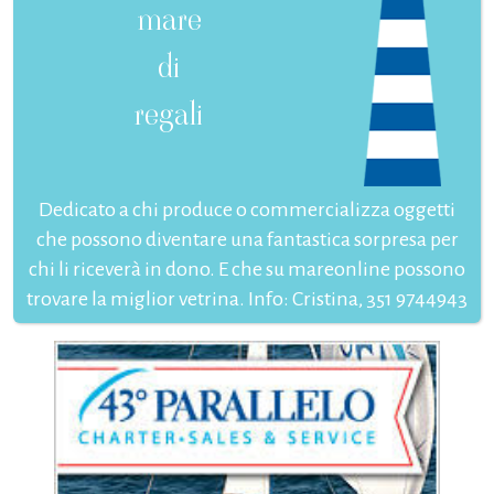
mare
di
regali
Dedicato a chi produce o commercializza oggetti
che possono diventare una fantastica sorpresa per
chi li riceverà in dono. E che su mareonline possono
trovare la miglior vetrina. Info: Cristina, 351 9744943