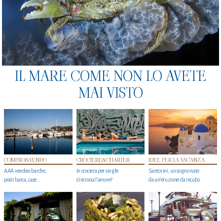
IL MARE COME NON LO AVETE
MAI VISTO
COMPRO&VENDO
CROCIERE&CHARTER
IDEE PER LA VACANZA
AAA vendesi barche,
In crociera per single
Santorini, un sogno nato
posti barca, case…
s'incrocia l’amore?
da un’eruzione da incubo