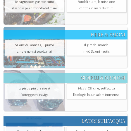
Le sagre dove gustare tutto
Fondali puliti, la missione
il sapore più profondo del mare
contro un mare di rifiuti
FIERE & SALONI
Salone di Canness, il primo
Il giro del mondo
amore non si scorda mai
in 40 Saloni nautici
GIOIELLI & OROLOGI
La pietra più preziosa?
Maggi Officine, sott’acqua
Protegge chi naviga
l'orologio ha un valore immenso
LAVORI SULL’ACQUA