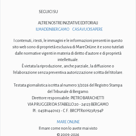
SEGUICI SU
ALTRE NOSTRE INIZIATIVE EDITORIALI
ILMADEINBERGAMO
CASAVUOISAPERE
I contenuti, i testi, le immagini e le informazioni presenti in questo
sito web sono di proprietà esclusiva di MareOnLine.it e sono tutelati
dalle normative vigenti in materia di diritto d'autore e di proprietà
intellettuale.
È vietata la riproduzione, anche parziale, la diffusione o
l'elaborazione senza preventiva autorizzazione scritta del titolare.
Testata giornalistica iscritta al numero 3/2026 del Registro Stampa
del Tribunale di Bergamo.
Direttore responsabile: PIETRO BARACHETTI
VIA P. RUGGERI DA STABELLO 20 - 24123 BERGAMO
P.I.: 04581440163 - C.F.: BRCPTR61H23A794P
MARE ONLINE
Il mare come non lo avete mai visto
© 2009-2026