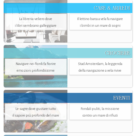
CASE & ARREDI
La libreria-veliero dove
Il lettino barca a vela fa navigare
i libri sembrano galleggiare
i bimbi in un mare di sogni
CROCIERE
Navigare nei fiordi fa fiorire
Stad Amsterdam, la leggenda
emozioni profondissime
della navigazione a vela rivive
EVENTI
Le sagre dove gustare tutto
Fondali puliti, la missione
il sapore più profondo del mare
contro un mare di rifiuti