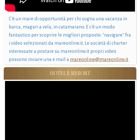
C'è un mare di opportunità per chi sogna una vacanza in
barca, magari a vela, in catamarano. E c'è un modo
fantastico per scoprire le migliori proposte: "navigare" fra
i video selezionati da mareonline.it. Le società di charter
interessate a postare su mareonline.it propri video
possono inviare una e mail a
mareonline@mareonline.it
HOTEL E RESORT