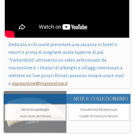
Dedicato a chi vuole prenotare una vacanza in hotel o
resort e prima di scegliere vuole saperne di più.
"Visitandolo" attraverso un video selezionato da
mareonline.it. I titolari di alberghi e villaggi interessati a
mettere on line propri filmati possono inviare una e mail
a
mareonline@mareonline.it
ARTE E COLLEZIONISMO
I denti di capodoglio
Un’autentica falsaria copia
incisi sono veri tesori
i quadri di mare più famosi