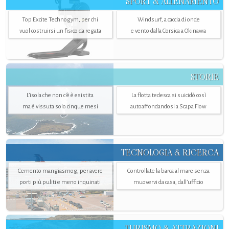
SPORT & ALLENAMENTO
Top Excite Technogym, per chi
Windsurf, a caccia di onde
vuol costruirsi un fisico da regata
e vento dalla Corsica a Okinawa
STORIE
L’isola che non c'è è esistita
La flotta tedesca si suicidò così
ma è vissuta solo cinque mesi
autoaffondandosi a Scapa Flow
TECNOLOGIA & RICERCA
Cemento mangiasmog, per avere
Controllate la barca al mare senza
porti più puliti e meno inquinati
muovervi da casa, dall’ufficio
TURISMO & ATTRAZIONI