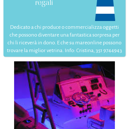
regali
Dedicato a chi produce o commercializza oggetti
che possono diventare una fantastica sorpresa per
chi li riceverà in dono. E che su mareonline possono
trovare la miglior vetrina. Info: Cristina, 351 9744943