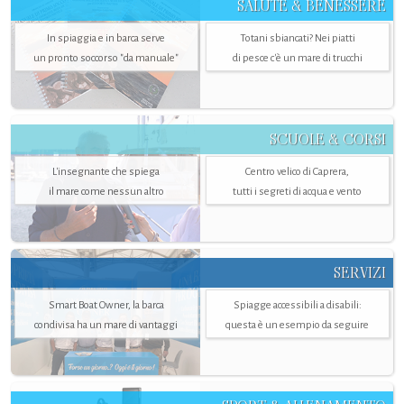
SALUTE & BENESSERE
In spiaggia e in barca serve
Totani sbiancati? Nei piatti
un pronto soccorso "da manuale"
di pesce c'è un mare di trucchi
SCUOLE & CORSI
L'insegnante che spiega
Centro velico di Caprera,
il mare come nessun altro
tutti i segreti di acqua e vento
SERVIZI
Smart Boat Owner, la barca
Spiagge accessibili a disabili:
condivisa ha un mare di vantaggi
questa è un esempio da seguire