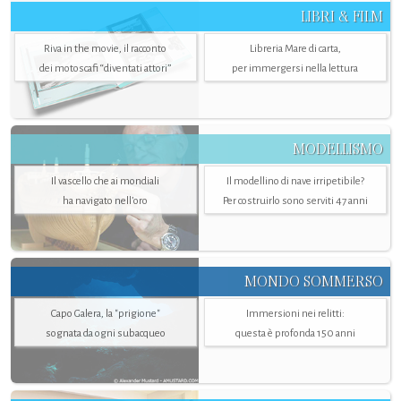
LIBRI & FILM
Riva in the movie, il racconto
Libreria Mare di carta,
dei motoscafi “diventati attori”
per immergersi nella lettura
MODELLISMO
Il vascello che ai mondiali
Il modellino di nave irripetibile?
ha navigato nell’oro
Per costruirlo sono serviti 47 anni
MONDO SOMMERSO
Capo Galera, la "prigione"
Immersioni nei relitti:
sognata da ogni subacqueo
questa è profonda 150 anni