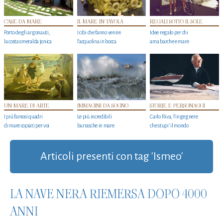
CASE DA MARE
IL MARE IN TAVOLA
REGALI SOTTO IL SOLE
Porto degli argonauti,
I cibi che fanno venire
Idee regalo per chi
la costa smeralda jonica
l’acquolina in bocca
ama barche e mare
UN MARE DI ARTE
IMMAGINI DA SOGNO
STORIE E PERSONAGGI
I più famosi quadri
Le più incredibili
Carlo Riva, l’ingegnere
di mare copiati per voi
burrasche in mare
che stupi' il mondo
Articoli presenti con tag 'Ismeo'
LA NAVE NERA RIEMERSA DOPO 4000
ANNI