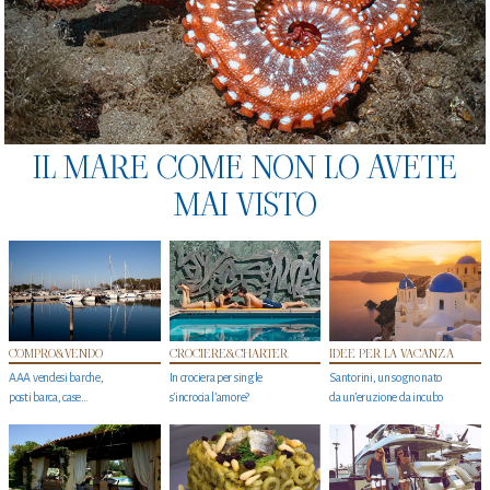
IL MARE COME NON LO AVETE
MAI VISTO
COMPRO&VENDO
CROCIERE&CHARTER
IDEE PER LA VACANZA
AAA vendesi barche,
In crociera per single
Santorini, un sogno nato
posti barca, case…
s'incrocia l’amore?
da un’eruzione da incubo