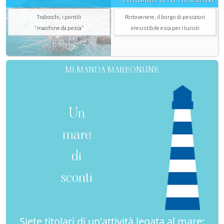
Trabocchi, i pontili
Portovenere, il borgo di pescatori
"macchine da pesca"
irresistibile esca per i turisti
MI MANDA MAREONLINE
Un
mare
di
sconti
Siete titolari di un'attività legata al mare: