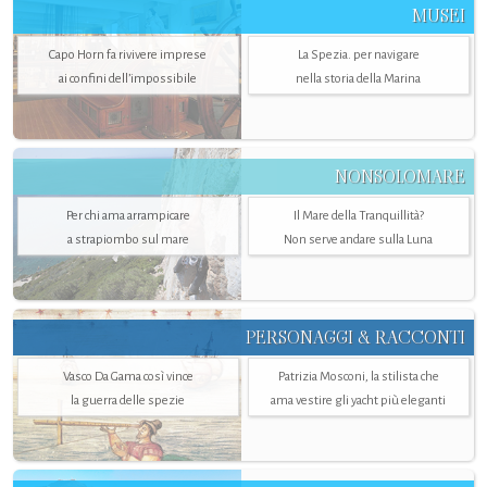
MUSEI
Capo Horn fa rivivere imprese
La Spezia. per navigare
ai confini dell’impossibile
nella storia della Marina
NONSOLOMARE
Per chi ama arrampicare
Il Mare della Tranquillità?
a strapiombo sul mare
Non serve andare sulla Luna
PERSONAGGI & RACCONTI
Vasco Da Gama così vince
Patrizia Mosconi, la stilista che
la guerra delle spezie
ama vestire gli yacht più eleganti