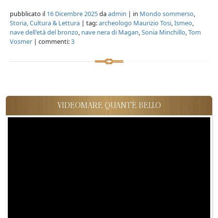
pubblicato il
16 Dicembre 2025
da
admin
| in
Mondo sommerso
,
Storia, Cultura & Lettura
| tag:
archeologo Maurizio Tosi
,
Ismeo
,
nave dell'età del bronzo
,
nave nera di Magan
,
Sonia Minchillo
,
Tom
Vosmer
| commenti:
3
VIDEOMARE QUANT'È BELLO