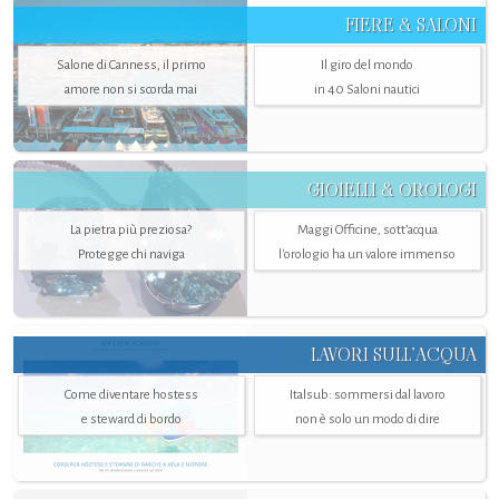
FIERE & SALONI
Salone di Canness, il primo
Il giro del mondo
amore non si scorda mai
in 40 Saloni nautici
GIOIELLI & OROLOGI
La pietra più preziosa?
Maggi Officine, sott’acqua
Protegge chi naviga
l'orologio ha un valore immenso
LAVORI SULL’ACQUA
Come diventare hostess
Italsub: sommersi dal lavoro
e steward di bordo
non è solo un modo di dire