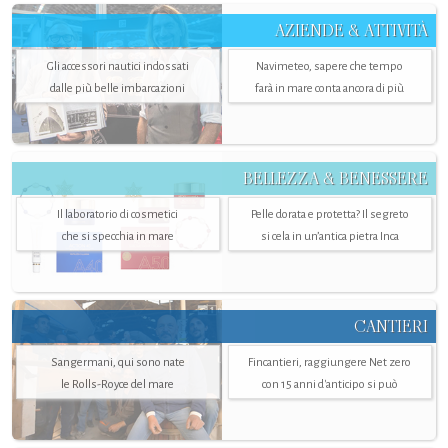
AZIENDE & ATTIVITÀ
Gli accessori nautici indossati
Navimeteo, sapere che tempo
dalle più belle imbarcazioni
farà in mare conta ancora di più
BELLEZZA & BENESSERE
Il laboratorio di cosmetici
Pelle dorata e protetta? Il segreto
che si specchia in mare
si cela in un’antica pietra Inca
CANTIERI
Sangermani, qui sono nate
Fincantieri, raggiungere Net zero
le Rolls-Royce del mare
con 15 anni d'anticipo si può