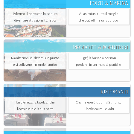
PORTI & MARINA
Palermo, il porto che ha saputo
Villasimius, tutto il meglio
diventare attrazione turistica
che può offrire un approdo
PRODOTTI & FORNITORI
Navaltecnosud, datemi un punto
Egaf, la bussola per non
e vi solleverò il mondo nautico
perdersi in un mare di pratiche
RISTORANTI
Just Peruzzi, a tavola anche
Chameleon Clubbing Stintino,
l’occhio vuole la sua parte
il locale dai mille volti