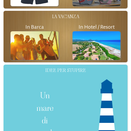
LA VACANZA
In Barca
In Hotel / Resort
IDEE PER STUPIRE
Un
mare
di