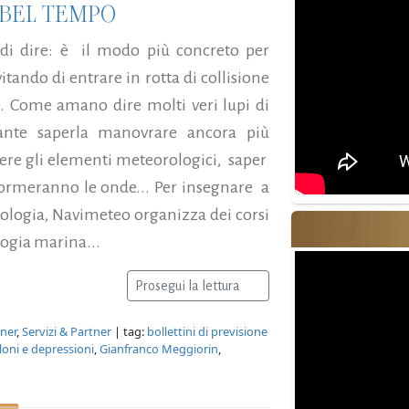
 BEL TEMPO
i dire: è il modo più concreto per
tando di entrare in rotta di collisione
. Come amano dire molti veri lupi di
ante saperla manovrare ancora più
ere gli elementi meteorologici, saper
formeranno le onde... Per insegnare a
ologia, Navimeteo organizza dei corsi
logia marina...
Prosegui la lettura
tner
,
Servizi & Partner
| tag:
bollettini di previsione
loni e depressioni
,
Gianfranco Meggiorin
,