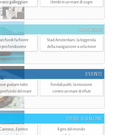
mbrano galleggiare
i bimbi in un mare di sogni
CROCIERE
i fiordi fa fiorire
Stad Amsterdam, la leggenda
i profondissime
della navigazione a vela rivive
EVENTI
dove gustare tutto
Fondali puliti, la missione
ù profondo del mare
contro un mare di rifiuti
FIERE & SALONI
 Canness, il primo
Il giro del mondo