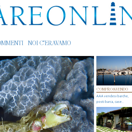
OMMENTI
NOI C'ERAVAMO
COMPRO&VENDO
AAA vendesi barche,
posti barca, case…