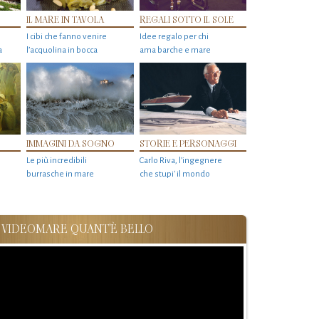
IL MARE IN TAVOLA
REGALI SOTTO IL SOLE
I cibi che fanno venire
Idee regalo per chi
a
l’acquolina in bocca
ama barche e mare
IMMAGINI DA SOGNO
STORIE E PERSONAGGI
Le più incredibili
Carlo Riva, l’ingegnere
burrasche in mare
che stupi' il mondo
VIDEOMARE QUANT'È BELLO