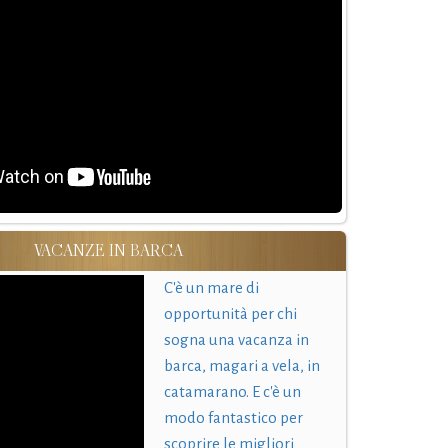
VACANZE IN BARCA
C'è un mare di
opportunità per chi
sogna una vacanza in
barca, magari a vela, in
catamarano. E c'è un
modo fantastico per
scoprire le migliori