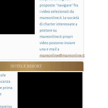
proposte: "navigare" fra
i video selezionati da
mareonline.it. Le società
di charter interessate a
postare su
mareonline.it propri
video possono inviare
una e mail a
mareonline@mareonline.it
HOTEL E RESORT
uole
acanza
 e prima
e
traverso