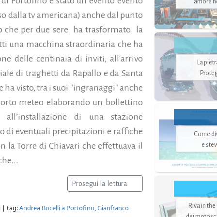
a di Portofino è stato un evento evento
amore no
eso dalla tv americana) anche dal punto
ento che per due sere ha trasformato la
fatti una macchina straordinaria che ha
ne delle centinaia di inviti, all'arrivo
La piet
ciale di traghetti da Rapallo e da Santa
Proteg
a visto, tra i suoi "ingranaggi" anche
porto meteo elaborando un bollettino
 all’installazione di una stazione
 di eventuali precipitazioni e raffiche
Come di
e ste
 la Torre di Chiavari che effettuava il
he...
Prosegui la lettura
Riva in the
i
| tag:
Andrea Bocelli a Portofino
,
Gianfranco
dei motoscaf