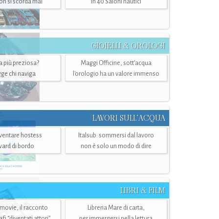
n si scorda mai
in 40 Saloni nautici
GIOIELLI & OROLOGI
ra più preziosa?
Maggi Officine, sott’acqua
ge chi naviga
l'orologio ha un valore immenso
LAVORI SULL’ACQUA
ventare hostess
Italsub: sommersi dal lavoro
ward di bordo
non è solo un modo di dire
LIBRI & FILM
 movie, il racconto
Libreria Mare di carta,
i “diventati attori”
per immergersi nella lettura