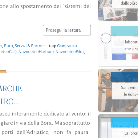
dalle più 
zione allo spostamento dei “sistemi del
Prosegui la lettura
Il labora
er
,
Porti
,
Servizi & Partner
| tag:
Gianfranco
che si 
eteoCall)
,
NavimeteoHarbour
,
NavimeteoPilot
,
BARCHE
Sangerman
le Rolls
RO...
useo interamente dedicato al vento: il
ggiare in via della Bora. Ma soprattutto
porti dell’Adriatico, non fa paura.
La libre