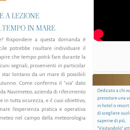
E A LEZIONE
..TEMPO IN MARE
re? Rispondere a questa domanda è
cile potrebbe risultare individuare il
apire che tempo potrà fare durante la
cuni segnali, provenienti in particolar
 star lontano da un mare di possibili
'autunno. Come conferma il "via" dato
Dedicato a chi v
 da Navimeteo, azienda di riferimento
prenotare una v
in tutta sicurezza, e il cuoi obiettivo,
in hotel o resort
nare l'esperienza pratica e operativa
di scegliere vuol
vimeteo nel campo della meteorologia
saperne di più.
"Visitandolo" at