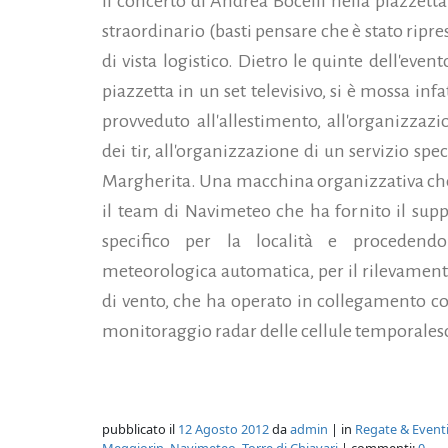
Il concerto di Andrea Bocelli nella piazzett
straordinario (basti pensare che è stato ripr
di vista logistico. Dietro le quinte dell'ev
piazzetta in un set televisivo, si è mossa in
provveduto all'allestimento, all'organizzazio
dei tir, all'organizzazione di un servizio spe
Margherita. Una macchina organizzativa che h
il team di Navimeteo che ha fornito il sup
specifico per la località e procedendo
meteorologica automatica, per il rilevamento
di vento, che ha operato in collegamento con
monitoraggio radar delle cellule temporalesc
pubblicato il
12 Agosto 2012
da
admin
| in
Regate & Event