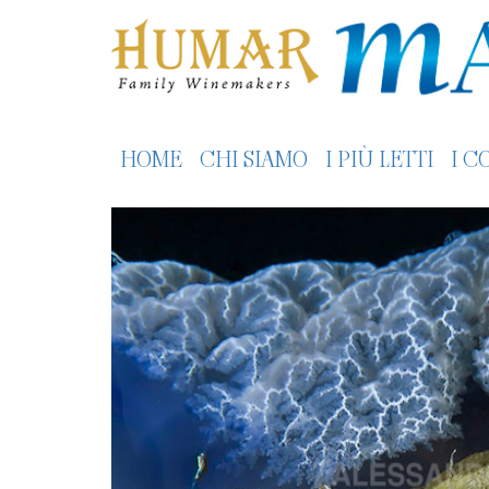
HOME
CHI SIAMO
I PIÙ LETTI
I C