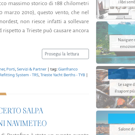
i libri se
icco massimo storico di 188 chilometri
 10 marzo 2010), questo vento, che nel
ordest, non riesce infatti a sollevare
d rispetto a Trieste può causare ancora
Navigare ne
emozion
Prosegui la lettura
ner
,
Porti
,
Servizi & Partner
| tag:
Gianfranco
 Refitting System - TRS
,
Trieste Yacht Berths - TYB
|
Le sagre 
il sapore pi
NCERTO SALPA
NI NAVIMETEO
Salone di