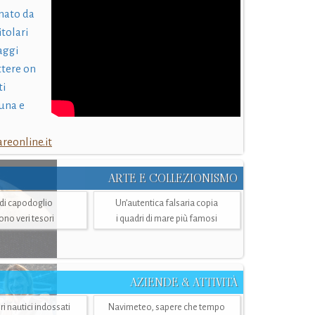
nato da
itolari
laggi
ttere on
ti
una e
eonline.it
ARTE E COLLEZIONISMO
i di capodoglio
Un’autentica falsaria copia
sono veri tesori
i quadri di mare più famosi
AZIENDE & ATTIVITÀ
ri nautici indossati
Navimeteo, sapere che tempo