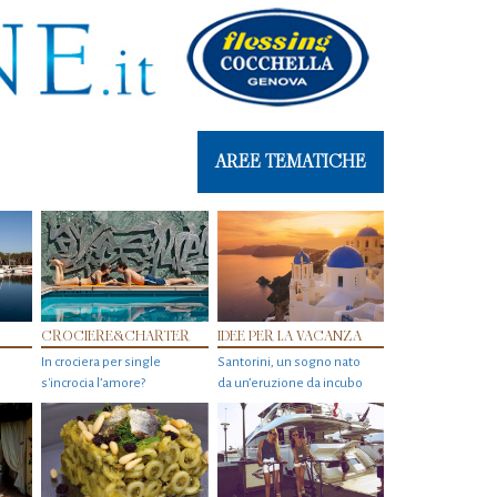
AREE TEMATICHE
CROCIERE&CHARTER
IDEE PER LA VACANZA
In crociera per single
Santorini, un sogno nato
s'incrocia l’amore?
da un’eruzione da incubo