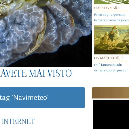
CASE DA MARE
Porto degli argonauti,
la costa smeralda jonic
UN MARE DI ARTE
I più famosi quadri
AVETE MAI VISTO
di mare copiati per voi
n tag 'Navimeteo'
N INTERNET