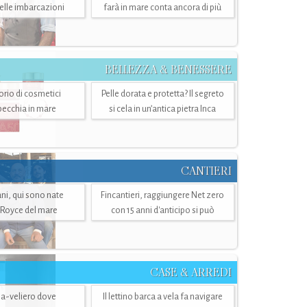
belle imbarcazioni
farà in mare conta ancora di più
BELLEZZA & BENESSERE
torio di cosmetici
Pelle dorata e protetta? Il segreto
specchia in mare
si cela in un’antica pietra Inca
CANTIERI
i, qui sono nate
Fincantieri, raggiungere Net zero
-Royce del mare
con 15 anni d'anticipo si può
CASE & ARREDI
ria-veliero dove
Il lettino barca a vela fa navigare