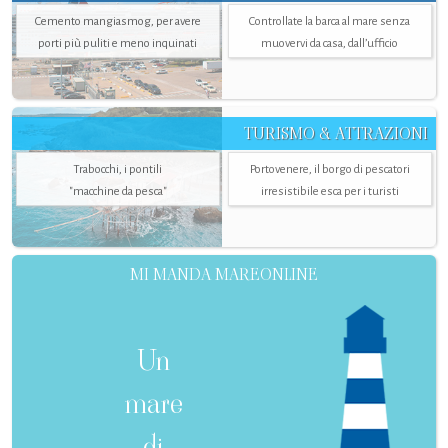
Cemento mangiasmog, per avere
Controllate la barca al mare senza
porti più puliti e meno inquinati
muovervi da casa, dall’ufficio
TURISMO & ATTRAZIONI
Trabocchi, i pontili
Portovenere, il borgo di pescatori
"macchine da pesca"
irresistibile esca per i turisti
MI MANDA MAREONLINE
Un
mare
di