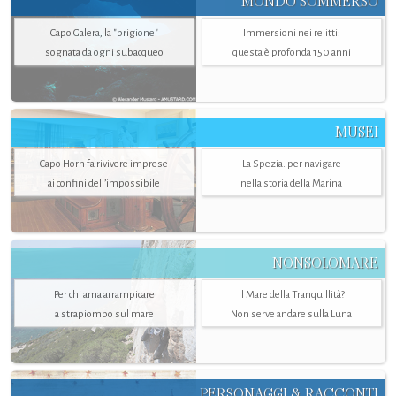
MONDO SOMMERSO
Capo Galera, la "prigione"
Immersioni nei relitti:
sognata da ogni subacqueo
questa è profonda 150 anni
MUSEI
Capo Horn fa rivivere imprese
La Spezia. per navigare
ai confini dell’impossibile
nella storia della Marina
NONSOLOMARE
Per chi ama arrampicare
Il Mare della Tranquillità?
a strapiombo sul mare
Non serve andare sulla Luna
PERSONAGGI & RACCONTI