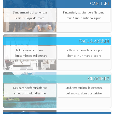
CANTIERI
Sangermani, qui sono nate
Fincantieri, raggiungere Net zero
le Rolls-Royce del mare
con 15 anni d'anticipo si può
CASE & ARREDI
La libreria-veliero dove
Il lettino barca a vela fa navigare
i libri sembrano galleggiare
i bimbi in un mare di sogni
CROCIERE
Navigare nei fiordi fa fiorire
Stad Amsterdam, la leggenda
emozioni profondissime
della navigazione a vela rivive