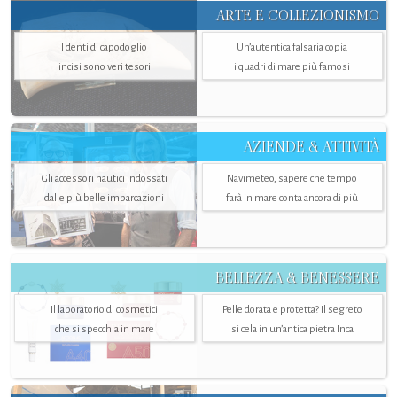
ARTE E COLLEZIONISMO
I denti di capodoglio
Un’autentica falsaria copia
incisi sono veri tesori
i quadri di mare più famosi
AZIENDE & ATTIVITÀ
Gli accessori nautici indossati
Navimeteo, sapere che tempo
dalle più belle imbarcazioni
farà in mare conta ancora di più
BELLEZZA & BENESSERE
Il laboratorio di cosmetici
Pelle dorata e protetta? Il segreto
che si specchia in mare
si cela in un’antica pietra Inca