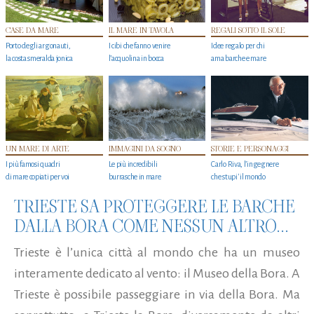
CASE DA MARE
IL MARE IN TAVOLA
REGALI SOTTO IL SOLE
Porto degli argonauti,
I cibi che fanno venire
Idee regalo per chi
la costa smeralda jonica
l’acquolina in bocca
ama barche e mare
UN MARE DI ARTE
IMMAGINI DA SOGNO
STORIE E PERSONAGGI
I più famosi quadri
Le più incredibili
Carlo Riva, l’ingegnere
di mare copiati per voi
burrasche in mare
che stupi' il mondo
TRIESTE SA PROTEGGERE LE BARCHE
DALLA BORA COME NESSUN ALTRO...
Trieste è l’unica città al mondo che ha un museo
interamente dedicato al vento: il Museo della Bora. A
Trieste è possibile passeggiare in via della Bora. Ma