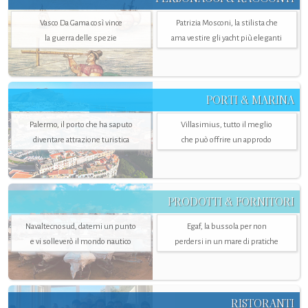
Vasco Da Gama così vince
Patrizia Mosconi, la stilista che
la guerra delle spezie
ama vestire gli yacht più eleganti
PORTI & MARINA
Palermo, il porto che ha saputo
Villasimius, tutto il meglio
diventare attrazione turistica
che può offrire un approdo
PRODOTTI & FORNITORI
Navaltecnosud, datemi un punto
Egaf, la bussola per non
e vi solleverò il mondo nautico
perdersi in un mare di pratiche
RISTORANTI