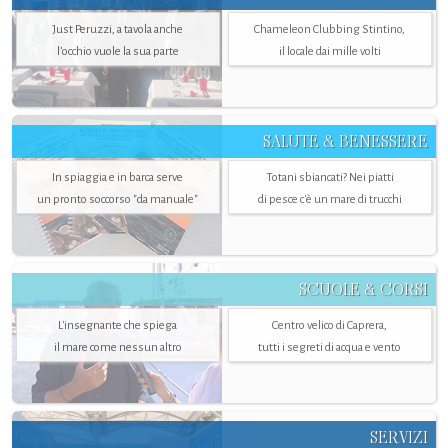
Just Peruzzi, a tavola anche
Chameleon Clubbing Stintino,
l’occhio vuole la sua parte
il locale dai mille volti
SALUTE & BENESSERE
In spiaggia e in barca serve
Totani sbiancati? Nei piatti
un pronto soccorso "da manuale"
di pesce c'è un mare di trucchi
SCUOLE & CORSI
L'insegnante che spiega
Centro velico di Caprera,
il mare come nessun altro
tutti i segreti di acqua e vento
SERVIZI