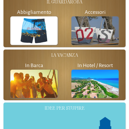
IL GUARDAROBA
Abbigliamento
Accessori
LA VACANZA
In Barca
In Hotel / Resort
IDEE PER STUPIRE