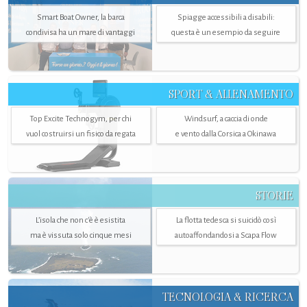
Smart Boat Owner, la barca
Spiagge accessibili a disabili:
condivisa ha un mare di vantaggi
questa è un esempio da seguire
SPORT & ALLENAMENTO
Top Excite Technogym, per chi
Windsurf, a caccia di onde
vuol costruirsi un fisico da regata
e vento dalla Corsica a Okinawa
STORIE
L’isola che non c'è è esistita
La flotta tedesca si suicidò così
ma è vissuta solo cinque mesi
autoaffondandosi a Scapa Flow
TECNOLOGIA & RICERCA