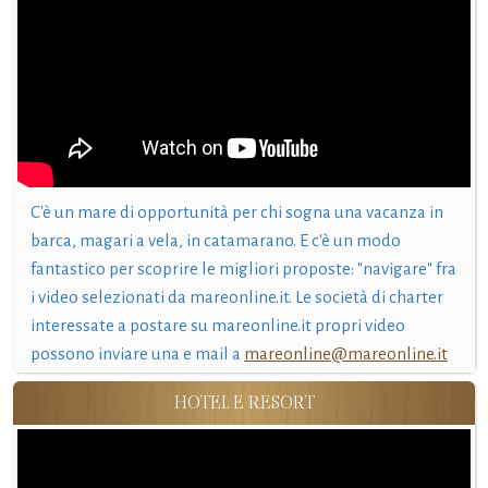
C'è un mare di opportunità per chi sogna una vacanza in
barca, magari a vela, in catamarano. E c'è un modo
fantastico per scoprire le migliori proposte: "navigare" fra
i video selezionati da mareonline.it. Le società di charter
interessate a postare su mareonline.it propri video
possono inviare una e mail a
mareonline@mareonline.it
HOTEL E RESORT