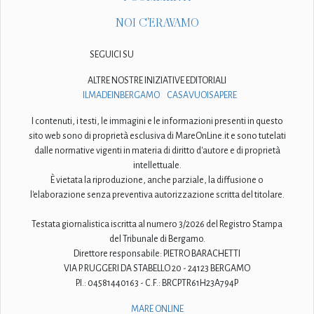
NOI C'ERAVAMO
SEGUICI SU
ALTRE NOSTRE INIZIATIVE EDITORIALI
ILMADEINBERGAMO
CASAVUOISAPERE
I contenuti, i testi, le immagini e le informazioni presenti in questo
sito web sono di proprietà esclusiva di MareOnLine.it e sono tutelati
dalle normative vigenti in materia di diritto d'autore e di proprietà
intellettuale.
È vietata la riproduzione, anche parziale, la diffusione o
l'elaborazione senza preventiva autorizzazione scritta del titolare.
Testata giornalistica iscritta al numero 3/2026 del Registro Stampa
del Tribunale di Bergamo.
Direttore responsabile: PIETRO BARACHETTI
VIA P. RUGGERI DA STABELLO 20 - 24123 BERGAMO
P.I.: 04581440163 - C.F.: BRCPTR61H23A794P
MARE ONLINE