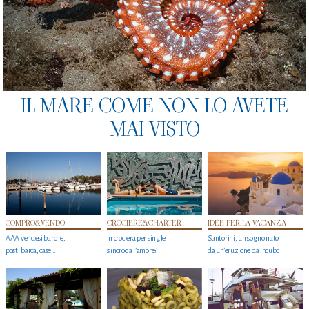
IL MARE COME NON LO AVETE
MAI VISTO
COMPRO&VENDO
CROCIERE&CHARTER
IDEE PER LA VACANZA
AAA vendesi barche,
In crociera per single
Santorini, un sogno nato
posti barca, case…
s'incrocia l’amore?
da un’eruzione da incubo