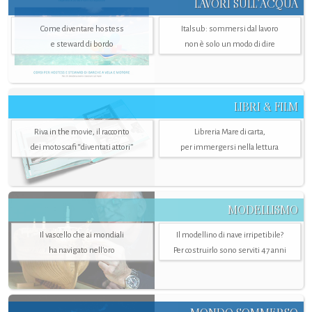
LAVORI SULL’ACQUA
Come diventare hostess
Italsub: sommersi dal lavoro
e steward di bordo
non è solo un modo di dire
LIBRI & FILM
Riva in the movie, il racconto
Libreria Mare di carta,
dei motoscafi “diventati attori”
per immergersi nella lettura
MODELLISMO
Il vascello che ai mondiali
Il modellino di nave irripetibile?
ha navigato nell’oro
Per costruirlo sono serviti 47 anni