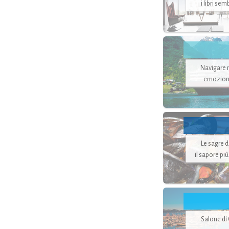
i libri se
Navigare ne
emozion
Le sagre 
il sapore pi
Salone di