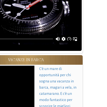
VACANZE IN BARCA
C'è un mare di
opportunità per chi
sogna una vacanza in
barca, magari a vela, in
catamarano. E c'è un
modo fantastico per
scoprire le migliori