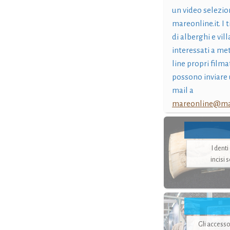
un video selezio
mareonline.it. I t
di alberghi e vil
interessati a me
line propri filma
possono inviare 
mail a
mareonline@mar
I dent
incisi 
Gli accesso