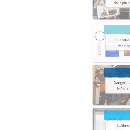
dalle più 
Il labora
che si 
Sangerman
le Rolls
La libre