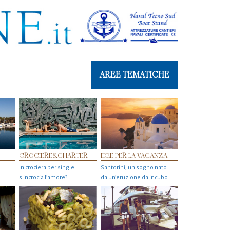
AREE TEMATICHE
CROCIERE&CHARTER
IDEE PER LA VACANZA
In crociera per single
Santorini, un sogno nato
s'incrocia l’amore?
da un’eruzione da incubo