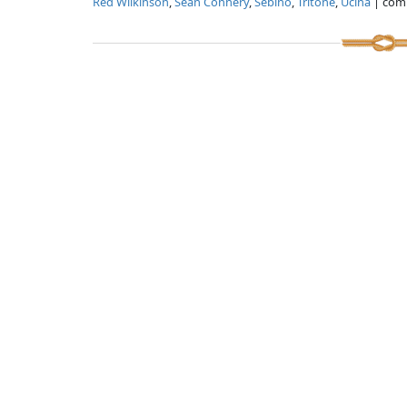
Red Wilkinson
,
Sean Connery
,
Sebino
,
Tritone
,
Ucina
| com