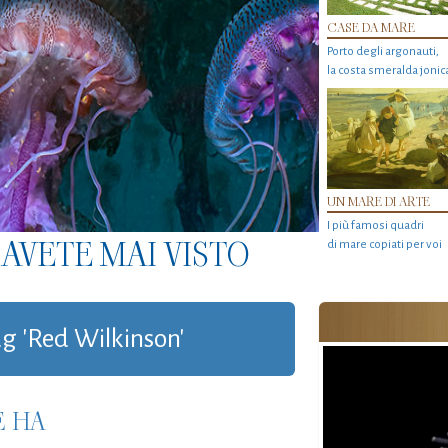
CASE DA MARE
Porto degli argonauti,
la costa smeralda jonic
UN MARE DI ARTE
I più famosi quadri
AVETE MAI VISTO
di mare copiati per voi
tag 'Red Wilkinson'
E HA