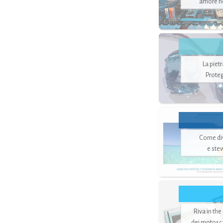
amore no
La piet
Proteg
Come di
e ste
Riva in the
dei motoscaf