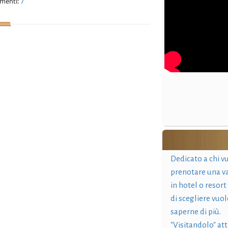
menti:
7
Dedicato a chi v
prenotare una v
in hotel o resort
di scegliere vuol
saperne di più.
"Visitandolo" at