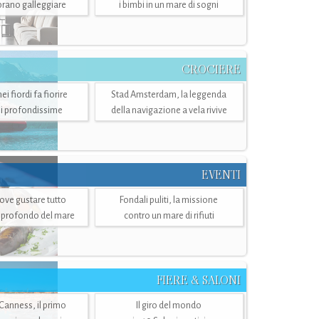
mbrano galleggiare
i bimbi in un mare di sogni
CROCIERE
i fiordi fa fiorire
Stad Amsterdam, la leggenda
i profondissime
della navigazione a vela rivive
EVENTI
dove gustare tutto
Fondali puliti, la missione
ù profondo del mare
contro un mare di rifiuti
FIERE & SALONI
 Canness, il primo
Il giro del mondo