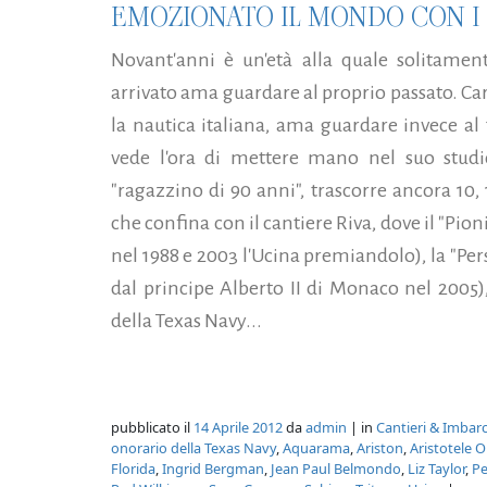
EMOZIONATO IL MONDO CON I 
Novant'anni è un'età alla quale solitament
arrivato ama guardare al proprio passato. Ca
la nautica italiana, ama guardare invece al 
vede l'ora di mettere mano nel suo studio
"ragazzino di 90 anni", trascorre ancora 10,
che confina con il cantiere Riva, dove il "Pio
nel 1988 e 2003 l'Ucina premiandolo), la "Pers
dal principe Alberto II di Monaco nel 2005)
della Texas Navy...
pubblicato il
14 Aprile 2012
da
admin
| in
Cantieri & Imbarc
onorario della Texas Navy
,
Aquarama
,
Ariston
,
Aristotele O
Florida
,
Ingrid Bergman
,
Jean Paul Belmondo
,
Liz Taylor
,
Pe