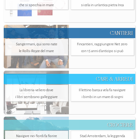
che si specchia in mare
si cela in un’antica pietra Inca
CANTIERI
Sangermani, qui sono nate
Fincantieri, raggiungere Net zero
le Rolls-Royce del mare
con 15 anni d'anticipo si può
CASE & ARREDI
La libreria-veliero dove
Il lettino barca a vela fa navigare
i libri sembrano galleggiare
i bimbi in un mare di sogni
CROCIERE
Navigare nei fiordi fa fiorire
Stad Amsterdam, la leggenda