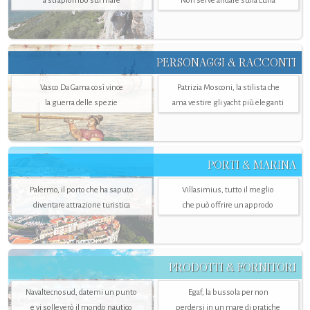
a strapiombo sul mare
Non serve andare sulla Luna
PERSONAGGI & RACCONTI
Vasco Da Gama così vince
Patrizia Mosconi, la stilista che
la guerra delle spezie
ama vestire gli yacht più eleganti
PORTI & MARINA
Palermo, il porto che ha saputo
Villasimius, tutto il meglio
diventare attrazione turistica
che può offrire un approdo
PRODOTTI & FORNITORI
Navaltecnosud, datemi un punto
Egaf, la bussola per non
e vi solleverò il mondo nautico
perdersi in un mare di pratiche