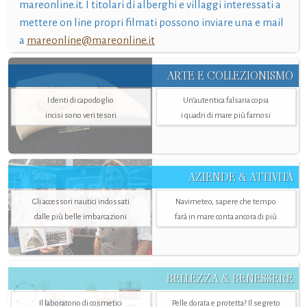
mareonline.it. I titolari di alberghi e villaggi interessati a
mettere on line propri filmati possono inviare una e mail
a
mareonline@mareonline.it
ARTE E COLLEZIONISMO
I denti di capodoglio
Un’autentica falsaria copia
incisi sono veri tesori
i quadri di mare più famosi
AZIENDE & ATTIVITÀ
Gli accessori nautici indossati
Navimeteo, sapere che tempo
dalle più belle imbarcazioni
farà in mare conta ancora di più
BELLEZZA & BENESSERE
Il laboratorio di cosmetici
Pelle dorata e protetta? Il segreto