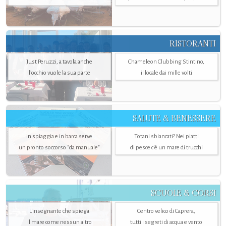
RISTORANTI
Just Peruzzi, a tavola anche
Chameleon Clubbing Stintino,
l’occhio vuole la sua parte
il locale dai mille volti
SALUTE & BENESSERE
In spiaggia e in barca serve
Totani sbiancati? Nei piatti
un pronto soccorso "da manuale"
di pesce c'è un mare di trucchi
SCUOLE & CORSI
L'insegnante che spiega
Centro velico di Caprera,
il mare come nessun altro
tutti i segreti di acqua e vento