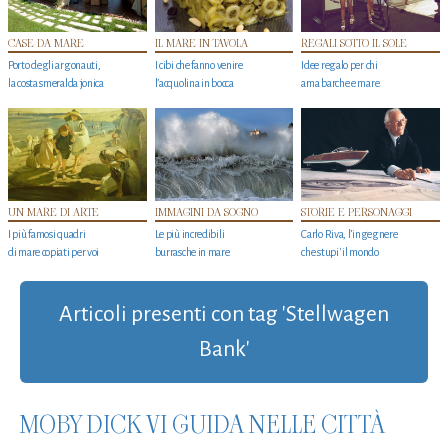
CASE DA MARE
IL MARE IN TAVOLA
REGALI SOTTO IL SOLE
Porto degli argonauti,
I cibi che fanno venire
Idee regalo per chi
la costa smeralda jonica
l’acquolina in bocca
ama barche e mare
UN MARE DI ARTE
IMMAGINI DA SOGNO
STORIE E PERSONAGGI
I più famosi quadri
Le più incredibili
Carlo Riva, l’ingegnere
di mare copiati per voi
burrasche in mare
che stupi' il mondo
Articoli presenti con tag 'Stellwagen
Bank'
MOBY DICK VI GUIDA NELLE CITTÀ