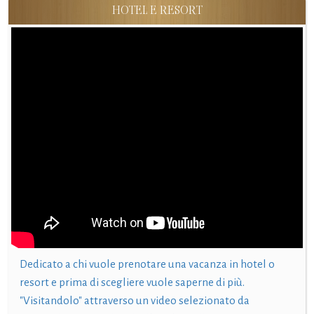
HOTEL E RESORT
Dedicato a chi vuole prenotare una vacanza in hotel o
resort e prima di scegliere vuole saperne di più.
"Visitandolo" attraverso un video selezionato da