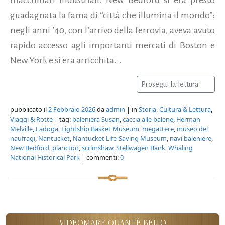
guadagnata la fama di “città che illumina il mondo”:
negli anni ’40, con l’arrivo della ferrovia, aveva avuto
rapido accesso agli importanti mercati di Boston e
New York e si era arricchita...
Prosegui la lettura
pubblicato il
2 Febbraio 2026
da
admin
| in
Storia, Cultura & Lettura
,
Viaggi & Rotte
| tag:
baleniera Susan
,
caccia alle balene
,
Herman
Melville
,
Ladoga
,
Lightship Basket Museum
,
megattere
,
museo dei
naufragi
,
Nantucket
,
Nantucket Life-Saving Museum
,
navi baleniere
,
New Bedford
,
plancton
,
scrimshaw
,
Stellwagen Bank
,
Whaling
National Historical Park
| commenti:
0
VIDEOMARE QUANT'È BELLO