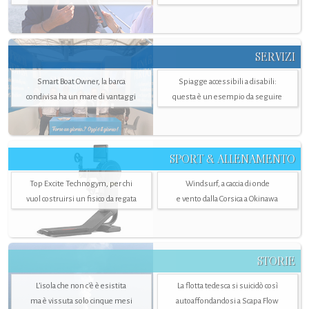
SERVIZI
Smart Boat Owner, la barca
Spiagge accessibili a disabili:
condivisa ha un mare di vantaggi
questa è un esempio da seguire
SPORT & ALLENAMENTO
Top Excite Technogym, per chi
Windsurf, a caccia di onde
vuol costruirsi un fisico da regata
e vento dalla Corsica a Okinawa
STORIE
L’isola che non c'è è esistita
La flotta tedesca si suicidò così
ma è vissuta solo cinque mesi
autoaffondandosi a Scapa Flow