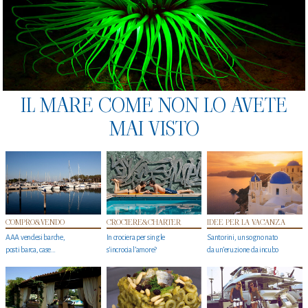
IL MARE COME NON LO AVETE
MAI VISTO
COMPRO&VENDO
CROCIERE&CHARTER
IDEE PER LA VACANZA
AAA vendesi barche,
In crociera per single
Santorini, un sogno nato
posti barca, case…
s'incrocia l’amore?
da un’eruzione da incubo