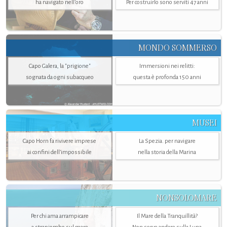
ha navigato nell’oro
Per costruirlo sono serviti 47 anni
MONDO SOMMERSO
Capo Galera, la "prigione"
Immersioni nei relitti:
sognata da ogni subacqueo
questa è profonda 150 anni
MUSEI
Capo Horn fa rivivere imprese
La Spezia. per navigare
ai confini dell’impossibile
nella storia della Marina
NONSOLOMARE
Per chi ama arrampicare
Il Mare della Tranquillità?