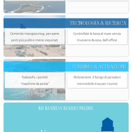
TECNOLOGIA & RICERCA
Cemento mangiasmog, per avere
Controllate la barca al mare senza
porti più puliti e meno inquinati
muovervi da casa, dall’ufficio
TURISMO & ATTRAZIONI
Trabocchi, i pontili
Portovenere, il borgo di pescatori
"macchine da pesca"
irresistibile esca per i turisti
MI MANDA MAREONLINE