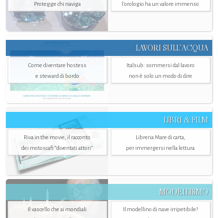
Protegge chi naviga
l'orologio ha un valore immenso
LAVORI SULL’ACQUA
Come diventare hostess
Italsub: sommersi dal lavoro
e steward di bordo
non è solo un modo di dire
LIBRI & FILM
Riva in the movie, il racconto
Libreria Mare di carta,
dei motoscafi “diventati attori”
per immergersi nella lettura
MODELLISMO
Il vascello che ai mondiali
Il modellino di nave irripetibile?