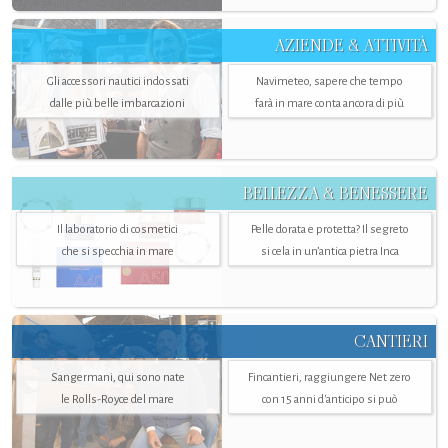
AZIENDE & ATTIVITÀ
Gli accessori nautici indossati
Navimeteo, sapere che tempo
dalle più belle imbarcazioni
farà in mare conta ancora di più
BELLEZZA & BENESSERE
Il laboratorio di cosmetici
Pelle dorata e protetta? Il segreto
che si specchia in mare
si cela in un’antica pietra Inca
CANTIERI
Sangermani, qui sono nate
Fincantieri, raggiungere Net zero
le Rolls-Royce del mare
con 15 anni d'anticipo si può