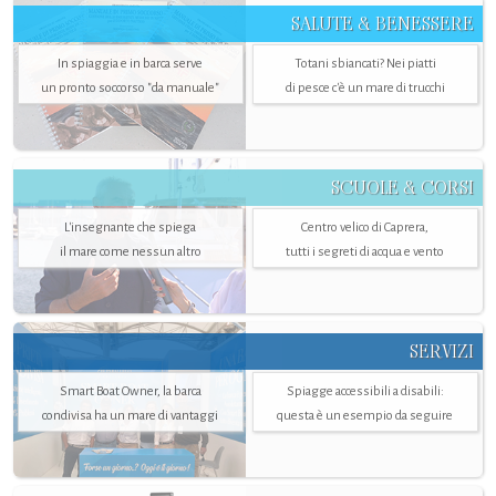
SALUTE & BENESSERE
In spiaggia e in barca serve
Totani sbiancati? Nei piatti
un pronto soccorso "da manuale"
di pesce c'è un mare di trucchi
SCUOLE & CORSI
L'insegnante che spiega
Centro velico di Caprera,
il mare come nessun altro
tutti i segreti di acqua e vento
SERVIZI
Smart Boat Owner, la barca
Spiagge accessibili a disabili:
condivisa ha un mare di vantaggi
questa è un esempio da seguire