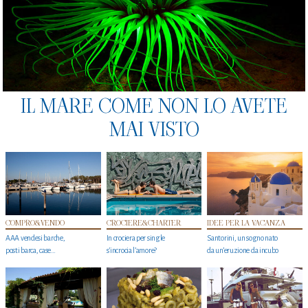
IL MARE COME NON LO AVETE
MAI VISTO
COMPRO&VENDO
CROCIERE&CHARTER
IDEE PER LA VACANZA
AAA vendesi barche,
In crociera per single
Santorini, un sogno nato
posti barca, case…
s'incrocia l’amore?
da un’eruzione da incubo