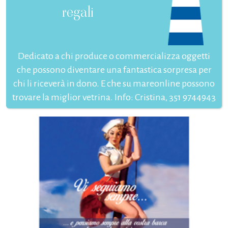
regali
Dedicato a chi produce o commercializza oggetti
che possono diventare una fantastica sorpresa per
chi li riceverà in dono. E che su mareonline possono
trovare la miglior vetrina. Info: Cristina, 351 9744943