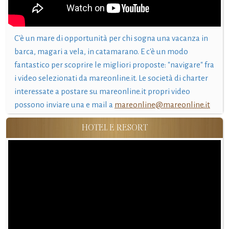
C'è un mare di opportunità per chi sogna una vacanza in
barca, magari a vela, in catamarano. E c'è un modo
fantastico per scoprire le migliori proposte: "navigare" fra
i video selezionati da mareonline.it. Le società di charter
interessate a postare su mareonline.it propri video
possono inviare una e mail a
mareonline@mareonline.it
HOTEL E RESORT