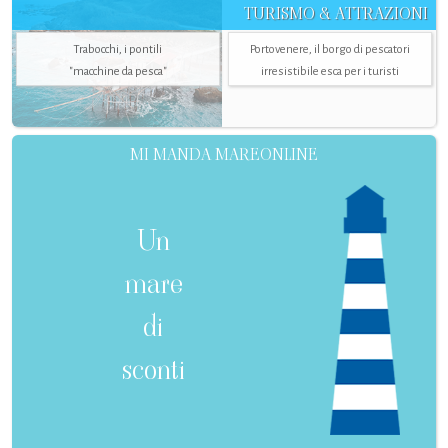
TURISMO & ATTRAZIONI
Trabocchi, i pontili
Portovenere, il borgo di pescatori
"macchine da pesca"
irresistibile esca per i turisti
MI MANDA MAREONLINE
Un
mare
di
sconti