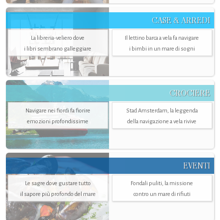
CASE & ARREDI
La libreria-veliero dove
Il lettino barca a vela fa navigare
i libri sembrano galleggiare
i bimbi in un mare di sogni
CROCIERE
Navigare nei fiordi fa fiorire
Stad Amsterdam, la leggenda
emozioni profondissime
della navigazione a vela rivive
EVENTI
Le sagre dove gustare tutto
Fondali puliti, la missione
il sapore più profondo del mare
contro un mare di rifiuti