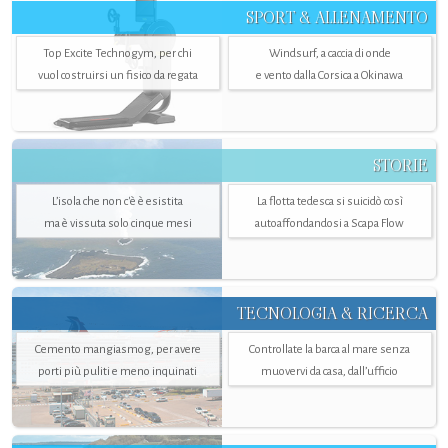
SPORT & ALLENAMENTO
Top Excite Technogym, per chi
Windsurf, a caccia di onde
vuol costruirsi un fisico da regata
e vento dalla Corsica a Okinawa
STORIE
L’isola che non c'è è esistita
La flotta tedesca si suicidò così
ma è vissuta solo cinque mesi
autoaffondandosi a Scapa Flow
TECNOLOGIA & RICERCA
Cemento mangiasmog, per avere
Controllate la barca al mare senza
porti più puliti e meno inquinati
muovervi da casa, dall’ufficio