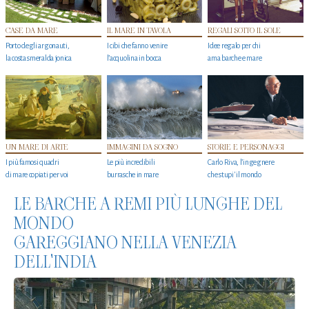
CASE DA MARE
IL MARE IN TAVOLA
REGALI SOTTO IL SOLE
Porto degli argonauti,
I cibi che fanno venire
Idee regalo per chi
la costa smeralda jonica
l’acquolina in bocca
ama barche e mare
UN MARE DI ARTE
IMMAGINI DA SOGNO
STORIE E PERSONAGGI
I più famosi quadri
Le più incredibili
Carlo Riva, l’ingegnere
di mare copiati per voi
burrasche in mare
che stupi' il mondo
LE BARCHE A REMI PIÙ LUNGHE DEL
MONDO
GAREGGIANO NELLA VENEZIA
DELL'INDIA