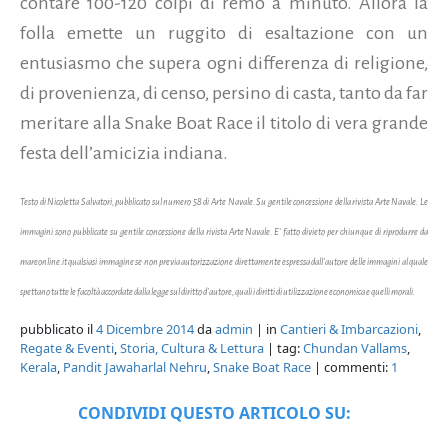
contare 100-120 colpi di remo a minuto. Allora la
folla emette un ruggito di esaltazione con un
entusiasmo che supera ogni differenza di religione,
di provenienza, di censo, persino di casta, tanto da far
meritare alla Snake Boat Race il titolo di vera grande
festa dell’amicizia indiana.
Testo di Nicoletta Salvatori, pubblicato sul
numero 58 di Arte Navale. Su gentile concessione della rivista Arte Navale. Le
immagini sono pubblicate su gentile concessione della rivista Arte Navale. E' fatto divieto per chiunque di riprodurre da
mareonline.it qualsiasi immagine se non previa autorizzazione direttamente espressa dall'autore delle immagini al quale
spettano tutte le facoltà accordate dalla legge sul diritto d'autore, quali i diritti di utilizzazione economica e quelli morali.
pubblicato il
4 Dicembre 2014
da
admin
| in
Cantieri & Imbarcazioni
,
Regate & Eventi
,
Storia, Cultura & Lettura
| tag:
Chundan Vallams
,
Kerala
,
Pandit Jawaharlal Nehru
,
Snake Boat Race
| commenti:
1
CONDIVIDI QUESTO ARTICOLO SU: