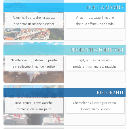
PORTI & MARINA
Palermo, il porto che ha saputo
Villasimius, tutto il meglio
diventare attrazione turistica
che può offrire un approdo
PRODOTTI & FORNITORI
Navaltecnosud, datemi un punto
Egaf, la bussola per non
e vi solleverò il mondo nautico
perdersi in un mare di pratiche
RISTORANTI
Just Peruzzi, a tavola anche
Chameleon Clubbing Stintino,
l’occhio vuole la sua parte
il locale dai mille volti