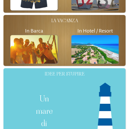
LA VACANZA
In Barca
In Hotel / Resort
IDEE PER STUPIRE
Un
mare
di