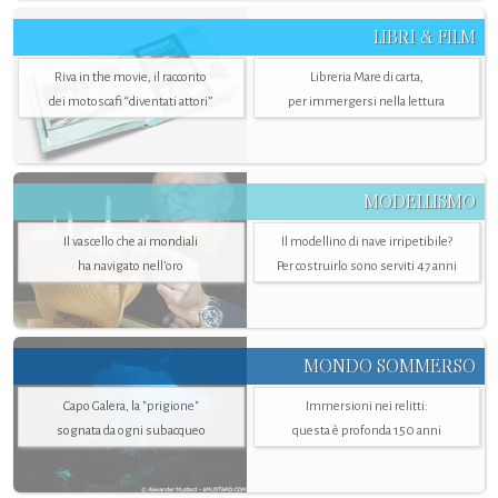
LIBRI & FILM
Riva in the movie, il racconto
Libreria Mare di carta,
dei motoscafi “diventati attori”
per immergersi nella lettura
MODELLISMO
Il vascello che ai mondiali
Il modellino di nave irripetibile?
ha navigato nell’oro
Per costruirlo sono serviti 47 anni
MONDO SOMMERSO
Capo Galera, la "prigione"
Immersioni nei relitti:
sognata da ogni subacqueo
questa è profonda 150 anni