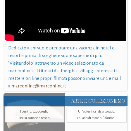
Dedicato a chi vuole prenotare una vacanza in hotel o
resort e prima di scegliere vuole saperne di più.
"Visitandolo" attraverso un video selezionato da
mareonline.it. I titolari di alberghi e villaggi interessati a
mettere on line propri filmati possono inviare una e mail
a
mareonline@mareonline.it
ARTE E COLLEZIONISMO
I denti di capodoglio
Un’autentica falsaria copia
incisi sono veri tesori
i quadri di mare più famosi