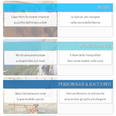
MUSEI
Capo Horn fa rivivere imprese
La Spezia. per navigare
ai confini dell’impossibile
nella storia della Marina
NONSOLOMARE
Per chi ama arrampicare
Il Mare della Tranquillità?
a strapiombo sul mare
Non serve andare sulla Luna
PERSONAGGI & RACCONTI
Vasco Da Gama così vince
Patrizia Mosconi, la stilista che
la guerra delle spezie
ama vestire gli yacht più eleganti