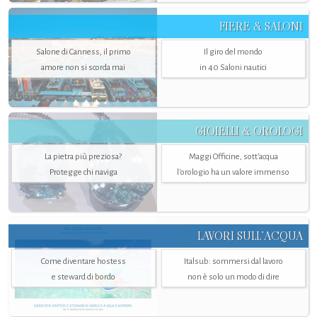
FIERE & SALONI
Salone di Canness, il primo
Il giro del mondo
amore non si scorda mai
in 40 Saloni nautici
GIOIELLI & OROLOGI
La pietra più preziosa?
Maggi Officine, sott’acqua
Protegge chi naviga
l'orologio ha un valore immenso
LAVORI SULL’ACQUA
Come diventare hostess
Italsub: sommersi dal lavoro
e steward di bordo
non è solo un modo di dire