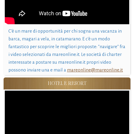
C'è un mare di opportunità per chi sogna una vacanza in
barca, magari a vela, in catamarano. E c'è un modo
fantastico per scoprire le migliori proposte: "navigare" fra
i video selezionati da mareonline.it. Le società di charter
interessate a postare su mareonline.it propri video
possono inviare una e mail a
mareonline@mareonline.it
HOTEL E RESORT