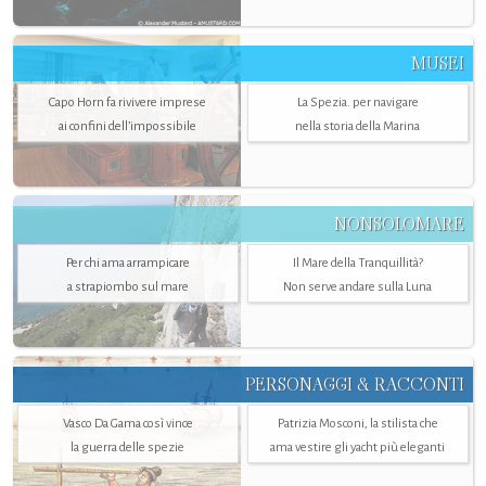
MUSEI
Capo Horn fa rivivere imprese
La Spezia. per navigare
ai confini dell’impossibile
nella storia della Marina
NONSOLOMARE
Per chi ama arrampicare
Il Mare della Tranquillità?
a strapiombo sul mare
Non serve andare sulla Luna
PERSONAGGI & RACCONTI
Vasco Da Gama così vince
Patrizia Mosconi, la stilista che
la guerra delle spezie
ama vestire gli yacht più eleganti