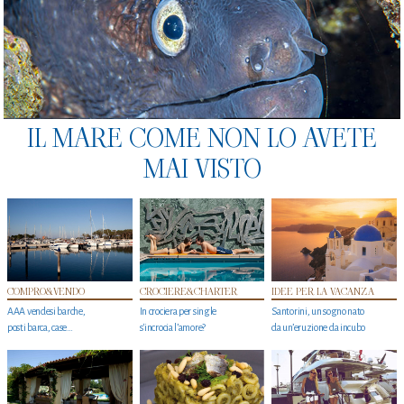
IL MARE COME NON LO AVETE
MAI VISTO
COMPRO&VENDO
CROCIERE&CHARTER
IDEE PER LA VACANZA
AAA vendesi barche,
In crociera per single
Santorini, un sogno nato
posti barca, case…
s'incrocia l’amore?
da un’eruzione da incubo