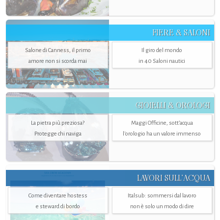
FIERE & SALONI
Salone di Canness, il primo
Il giro del mondo
amore non si scorda mai
in 40 Saloni nautici
GIOIELLI & OROLOGI
La pietra più preziosa?
Maggi Officine, sott’acqua
Protegge chi naviga
l'orologio ha un valore immenso
LAVORI SULL’ACQUA
Come diventare hostess
Italsub: sommersi dal lavoro
e steward di bordo
non è solo un modo di dire