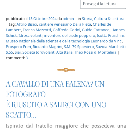
Prosegui la lettura
pubblicato il
15 Ottobre 2024
da
admin
| in
Storia, Cultura & Lettura
| tag:
Attilio Biseo
,
cantiere veneziano Dalla Pietà
,
Charles de
Lambert
,
Franco Mazzotti
,
Goffredo Gorini
,
Guido Cattaneo
,
Hannes
Schick
,
Idroscivolanti
,
inventore del piede poppiero
,
Isotta Fraschini
,
Museo nazionale della scienza e della tecnologia Leonardo da Vinci
,
Prospero Freri
,
Riccardo Magrini
,
S.M. 79 Sparviero
,
Savoia-Marchetti
S.55
,
Siai
,
Società Idrovolanti Alta Italia
,
Theo Rossi di Montelera
|
commenti:
3
A CAVALLO DI UNA BALENA? UN
FOTOGRAFO
È RIUSCITO A SALIRCI CON UNO
SCATTO...
Ispirato dal fratello maggiore che possedeva una