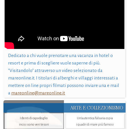
Dedicato a chi vuole prenotare una vacanza in hotel o
resort e prima di scegliere vuole saperne di più.
"Visitandolo" attraverso un video selezionato da
mareonline.it. I titolari di alberghi e villaggi interessati a
mettere on line propri filmati possono inviare una e mail
a
mareonline@mareonline.it
ARTE E COLLEZIONISMO
I denti di capodoglio
Un’autentica falsaria copia
incisi sono veri tesori
i quadri di mare più famosi