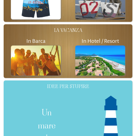
LA VACANZA
In Barca
In Hotel / Resort
IDEE PER STUPIRE
Un
mare