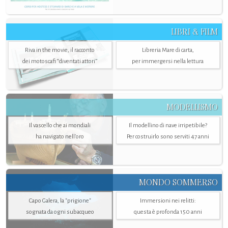
LIBRI & FILM
Riva in the movie, il racconto
Libreria Mare di carta,
dei motoscafi “diventati attori”
per immergersi nella lettura
MODELLISMO
Il vascello che ai mondiali
Il modellino di nave irripetibile?
ha navigato nell’oro
Per costruirlo sono serviti 47 anni
MONDO SOMMERSO
Capo Galera, la "prigione"
Immersioni nei relitti:
sognata da ogni subacqueo
questa è profonda 150 anni