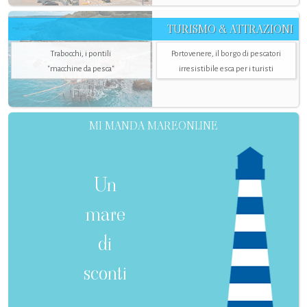
TURISMO & ATTRAZIONI
Trabocchi, i pontili
Portovenere, il borgo di pescatori
"macchine da pesca"
irresistibile esca per i turisti
MI MANDA MAREONLINE
Un
mare
di
sconti