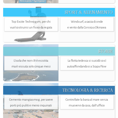
SPORT & ALLENAMENTO
Top Excite Technogym, per chi
Windsurf, a caccia di onde
vuol costruirsi un fisico da regata
e vento dalla Corsica a Okinawa
STORIE
L’isola che non c'è è esistita
La flotta tedesca si suicidò così
ma è vissuta solo cinque mesi
autoaffondandosi a Scapa Flow
TECNOLOGIA & RICERCA
Cemento mangiasmog, per avere
Controllate la barca al mare senza
porti più puliti e meno inquinati
muovervi da casa, dall’ufficio