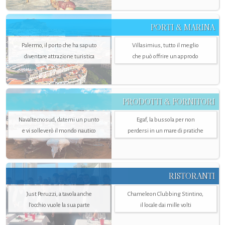
PORTI & MARINA
Palermo, il porto che ha saputo
Villasimius, tutto il meglio
diventare attrazione turistica
che può offrire un approdo
PRODOTTI & FORNITORI
Navaltecnosud, datemi un punto
Egaf, la bussola per non
e vi solleverò il mondo nautico
perdersi in un mare di pratiche
RISTORANTI
Just Peruzzi, a tavola anche
Chameleon Clubbing Stintino,
l’occhio vuole la sua parte
il locale dai mille volti