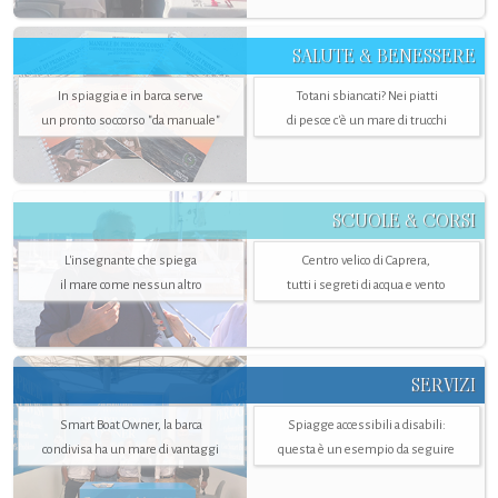
SALUTE & BENESSERE
In spiaggia e in barca serve
Totani sbiancati? Nei piatti
un pronto soccorso "da manuale"
di pesce c'è un mare di trucchi
SCUOLE & CORSI
L'insegnante che spiega
Centro velico di Caprera,
il mare come nessun altro
tutti i segreti di acqua e vento
SERVIZI
Smart Boat Owner, la barca
Spiagge accessibili a disabili:
condivisa ha un mare di vantaggi
questa è un esempio da seguire