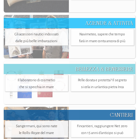
AZIENDE & ATTIVITÀ
Gli accessori nautici indossati
Navimeteo, sapere che tempo
dalle più belle imbarcazioni
farà in mare conta ancora di più
BELLEZZA & BENESSERE
Il laboratorio di cosmetici
Pelle dorata e protetta? Il segreto
che si specchia in mare
si cela in un’antica pietra Inca
CANTIERI
Sangermani, qui sono nate
Fincantieri, raggiungere Net zero
le Rolls-Royce del mare
con 15 anni d'anticipo si può