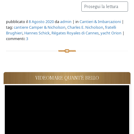
Prosegui la lettura
pubblicato il
8 Agosto 2020
da
admin
| in
Cantieri & Imbarcazioni
|
tag:
cantiere Camper & Nicholson
,
Charles E. Nicholson
,
fratelli
Brughieri
,
Hannes Schick
,
Régates Royales di Cannes
,
yacht Orion
|
commenti:
3
VIDEOMARE QUANT'È BELLO