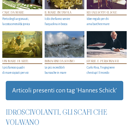
CASE DA MARE
IL MARE IN TAVOLA
REGALI SOTTO IL SOLE
Porto degli argonauti,
I cibi che fanno venire
Idee regalo per chi
la costa smeralda jonica
l’acquolina in bocca
ama barche e mare
UN MARE DI ARTE
IMMAGINI DA SOGNO
STORIE E PERSONAGGI
I più famosi quadri
Le più incredibili
Carlo Riva, l’ingegnere
di mare copiati per voi
burrasche in mare
che stupi' il mondo
Articoli presenti con tag 'Hannes Schick'
IDROSCIVOLANTI, GLI SCAFI CHE
VOLAVANO