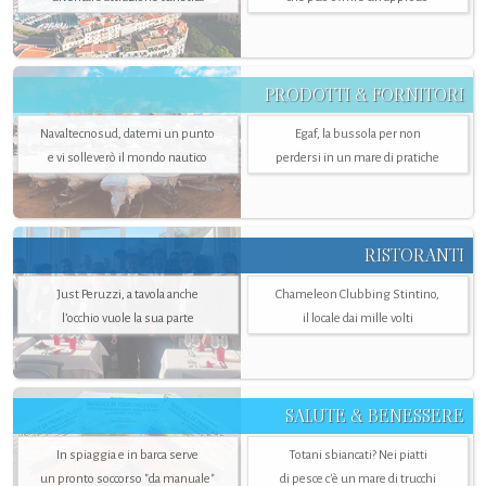
PRODOTTI & FORNITORI
Navaltecnosud, datemi un punto
Egaf, la bussola per non
e vi solleverò il mondo nautico
perdersi in un mare di pratiche
RISTORANTI
Just Peruzzi, a tavola anche
Chameleon Clubbing Stintino,
l’occhio vuole la sua parte
il locale dai mille volti
SALUTE & BENESSERE
In spiaggia e in barca serve
Totani sbiancati? Nei piatti
un pronto soccorso "da manuale"
di pesce c'è un mare di trucchi