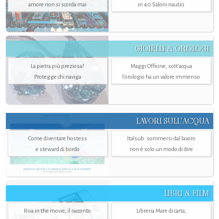
amore non si scorda mai
in 40 Saloni nautici
GIOIELLI & OROLOGI
La pietra più preziosa?
Maggi Officine, sott’acqua
Protegge chi naviga
l'orologio ha un valore immenso
LAVORI SULL’ACQUA
Come diventare hostess
Italsub: sommersi dal lavoro
e steward di bordo
non è solo un modo di dire
LIBRI & FILM
Riva in the movie, il racconto
Libreria Mare di carta,