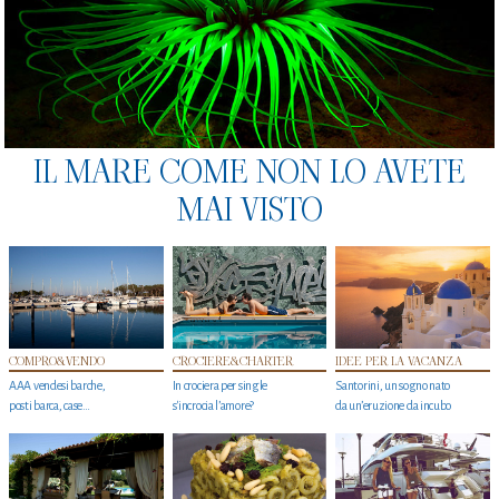
IL MARE COME NON LO AVETE
MAI VISTO
COMPRO&VENDO
CROCIERE&CHARTER
IDEE PER LA VACANZA
AAA vendesi barche,
In crociera per single
Santorini, un sogno nato
posti barca, case…
s'incrocia l’amore?
da un’eruzione da incubo