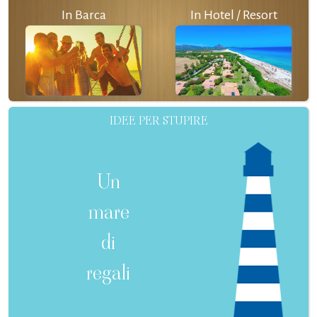
In Barca
In Hotel / Resort
IDEE PER STUPIRE
Un
mare
di
regali