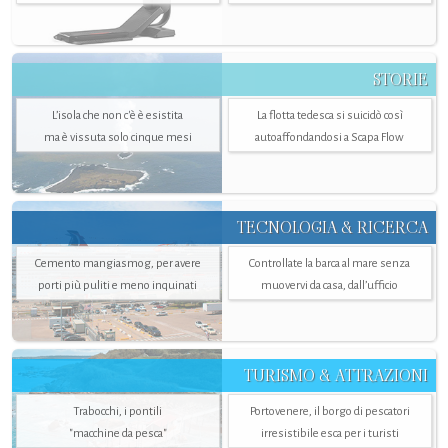
STORIE
L’isola che non c'è è esistita
La flotta tedesca si suicidò così
ma è vissuta solo cinque mesi
autoaffondandosi a Scapa Flow
TECNOLOGIA & RICERCA
Cemento mangiasmog, per avere
Controllate la barca al mare senza
porti più puliti e meno inquinati
muovervi da casa, dall’ufficio
TURISMO & ATTRAZIONI
Trabocchi, i pontili
Portovenere, il borgo di pescatori
"macchine da pesca"
irresistibile esca per i turisti