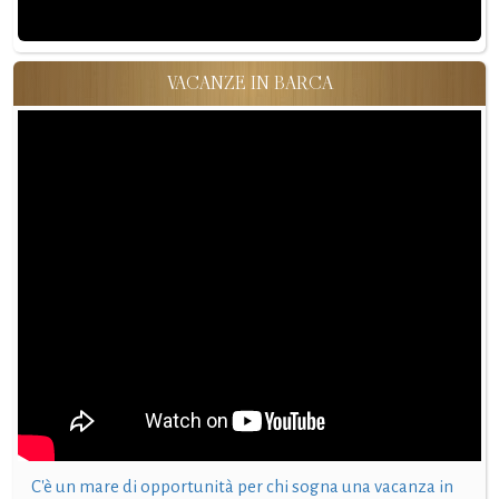
VACANZE IN BARCA
C'è un mare di opportunità per chi sogna una vacanza in