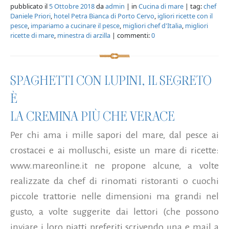
pubblicato il
5 Ottobre 2018
da
admin
| in
Cucina di mare
| tag:
chef
Daniele Priori
,
hotel Petra Bianca di Porto Cervo
,
igliori ricette con il
pesce
,
impariamo a cucinare il pesce
,
migliori chef d'Italia
,
migliori
ricette di mare
,
minestra di arzilla
| commenti:
0
SPAGHETTI CON LUPINI, IL SEGRETO
È
LA CREMINA PIÙ CHE VERACE
Per chi ama i mille sapori del mare, dal pesce ai
crostacei e ai molluschi, esiste un mare di ricette:
www.mareonline.it ne propone alcune, a volte
realizzate da chef di rinomati ristoranti o cuochi
piccole trattorie nelle dimensioni ma grandi nel
gusto, a volte suggerite dai lettori (che possono
inviare i loro piatti preferiti scrivendo una e mail a