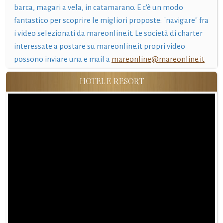
barca, magari a vela, in catamarano. E c'è un modo
fantastico per scoprire le migliori proposte: "navigare" fra
i video selezionati da mareonline.it. Le società di charter
interessate a postare su mareonline.it propri video
possono inviare una e mail a
mareonline@mareonline.it
HOTEL E RESORT