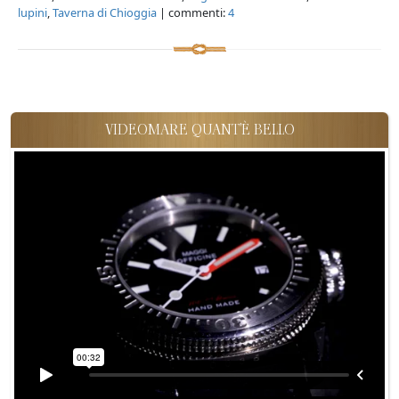
lupini
,
Taverna di Chioggia
| commenti:
4
VIDEOMARE QUANT'È BELLO