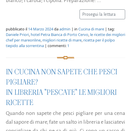
bianco; 1 carota; 1 cipolla. Preparazione: ...
Prosegui la lettura
pubblicato il
14 Marzo 2024
da
admin
| in
Cucina di mare
| tag:
Daniele Priori
,
hotel Petra Bianca di Porto Cervo
,
le ricette dei migliori
chef per mareonline
,
migliori ricette di mare
,
ricetta per il polpo
tiepido alla sorrentina
| commenti:
1
IN CUCINA NON SAPETE CHE PESCI
PIGLIARE?
IN LIBRERIA "PESCATE" LE MIGLIORI
RICETTE
Quando non sapete che pesci pigliare per una cena
dal sapore di mare, fate un salto in libreria e lasciatevi
consigliare da chi ne sa di più. Ci sono un sacco di