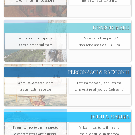
ai confini dell’impossibile
nella storia della Marina
NONSOLOMARE
Per chi ama arrampicare
Il Mare della Tranquillità?
a strapiombo sul mare
Non serve andare sulla Luna
PERSONAGGI & RACCONTI
Vasco Da Gama così vince
Patrizia Mosconi, la stilista che
la guerra delle spezie
ama vestire gli yacht più eleganti
PORTI & MARINA
Palermo, il porto che ha saputo
Villasimius, tutto il meglio
diventare attrazione turistica
che può offrire un approdo