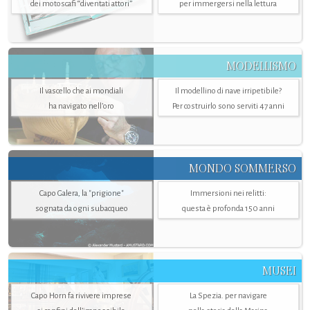
dei motoscafi “diventati attori”
per immergersi nella lettura
MODELLISMO
Il vascello che ai mondiali
Il modellino di nave irripetibile?
ha navigato nell’oro
Per costruirlo sono serviti 47 anni
MONDO SOMMERSO
Capo Galera, la "prigione"
Immersioni nei relitti:
sognata da ogni subacqueo
questa è profonda 150 anni
MUSEI
Capo Horn fa rivivere imprese
La Spezia. per navigare