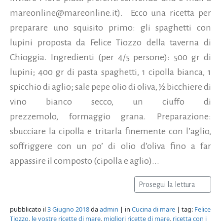
mareonline@mareonline.it). Ecco una ricetta per
preparare uno squisito primo: gli spaghetti con
lupini proposta da Felice Tiozzo della taverna di
Chioggia. Ingredienti (per 4/5 persone): 500 gr di
lupini; 400 gr di pasta spaghetti, 1 cipolla bianca, 1
spicchio di aglio; sale pepe olio di oliva, ½ bicchiere di
vino bianco secco, un ciuffo di
prezzemolo, formaggio grana. Preparazione:
sbucciare la cipolla e tritarla finemente con l’aglio,
soffriggere con un po’ di olio d’oliva fino a far
appassire il composto (cipolla e aglio)...
Prosegui la lettura
pubblicato il
3 Giugno 2018
da
admin
| in
Cucina di mare
| tag:
Felice
Tiozzo
,
le vostre ricette di mare
,
migliori ricette di mare
,
ricetta con i