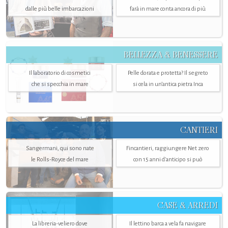
dalle più belle imbarcazioni
farà in mare conta ancora di più
BELLEZZA & BENESSERE
Il laboratorio di cosmetici
Pelle dorata e protetta? Il segreto
che si specchia in mare
si cela in un’antica pietra Inca
CANTIERI
Sangermani, qui sono nate
Fincantieri, raggiungere Net zero
le Rolls-Royce del mare
con 15 anni d'anticipo si può
CASE & ARREDI
La libreria-veliero dove
Il lettino barca a vela fa navigare