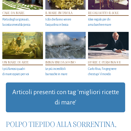
CASE DA MARE
IL MARE IN TAVOLA
REGALI SOTTO IL SOLE
Porto degli argonauti,
I cibi che fanno venire
Idee regalo per chi
la costa smeralda jonica
l’acquolina in bocca
ama barche e mare
UN MARE DI ARTE
IMMAGINI DA SOGNO
STORIE E PERSONAGGI
I più famosi quadri
Le più incredibili
Carlo Riva, l’ingegnere
di mare copiati per voi
burrasche in mare
che stupi' il mondo
Articoli presenti con tag 'migliori ricette
di mare'
POLPO TIEPIDO ALLA SORRENTINA,