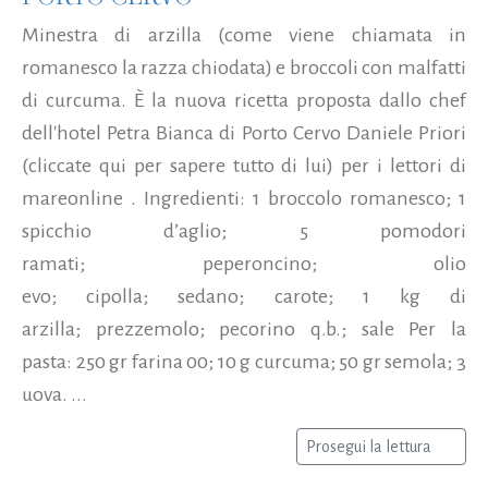
Minestra di arzilla (come viene chiamata in
romanesco la razza chiodata) e broccoli con malfatti
di curcuma. È la nuova ricetta proposta dallo chef
dell'hotel Petra Bianca di Porto Cervo Daniele Priori
(cliccate qui per sapere tutto di lui) per i lettori di
mareonline . Ingredienti: 1 broccolo romanesco; 1
spicchio d’aglio; 5 pomodori
ramati; peperoncino; olio
evo; cipolla; sedano; carote; 1 kg di
arzilla; prezzemolo; pecorino q.b.; sale Per la
pasta: 250 gr farina 00; 10 g curcuma; 50 gr semola; 3
uova. ...
Prosegui la lettura