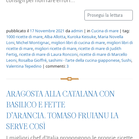
consigli per non fare errori...
Prosegui la lettura
pubblicato il
17 Novembre 2021
da
admin
| in
Cucina di mare
| tag:
1000 ricette di mare
,
Alba Allotta
,
Kuroka Keisuke
,
Maria Novella
Loni
,
Michel Montignac
,
migliori libri di cucina di mare
,
migliori libri di
ricette di mare
,
migliori ricette di mare
,
ricette di mare di Judith
Fertig
,
ricette di mare di Laura Ronconi
,
ricette di mare di Marcello
Leoni
,
Rosalba Gioffré
,
sashimi - l'arte della cucina giapponese
,
Sushi
,
Valentina Tepedino
| commenti:
3
ARAGOSTA ALLA CATALANA CON
BASILICO E FETTE
D'ARANCIA. TOMASO FRUIANU LA
SERVE COSÌ
I migliori chef d'Italia propongono le proprie ricette