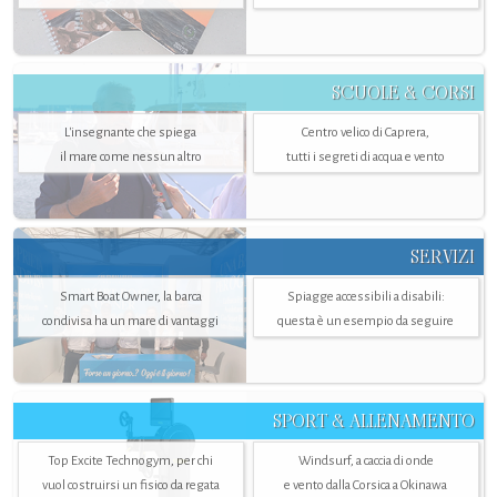
SCUOLE & CORSI
L'insegnante che spiega
Centro velico di Caprera,
il mare come nessun altro
tutti i segreti di acqua e vento
SERVIZI
Smart Boat Owner, la barca
Spiagge accessibili a disabili:
condivisa ha un mare di vantaggi
questa è un esempio da seguire
SPORT & ALLENAMENTO
Top Excite Technogym, per chi
Windsurf, a caccia di onde
vuol costruirsi un fisico da regata
e vento dalla Corsica a Okinawa