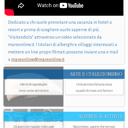
Dedicato a chi vuole prenotare una vacanza in hotel o
resort e prima di scegliere vuole saperne di più.
"Visitandolo" attraverso un video selezionato da
mareonline.it. I titolari di alberghi e villaggi interessati a
mettere on line propri filmati possono inviare una e mail
a
mareonline@mareonline.it
ARTE E COLLEZIONISMO
I denti di capodoglio
Un’autentica falsaria copia
incisi sono veri tesori
i quadri di mare più famosi
AZIENDE & ATTIVITÀ
Gli accessori nautici indossati
Navimeteo, sapere che tempo