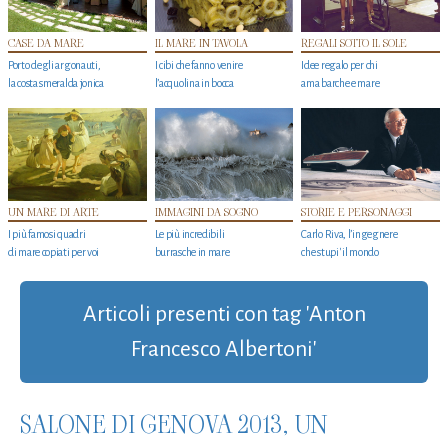
CASE DA MARE
IL MARE IN TAVOLA
REGALI SOTTO IL SOLE
Porto degli argonauti,
I cibi che fanno venire
Idee regalo per chi
la costa smeralda jonica
l’acquolina in bocca
ama barche e mare
UN MARE DI ARTE
IMMAGINI DA SOGNO
STORIE E PERSONAGGI
I più famosi quadri
Le più incredibili
Carlo Riva, l’ingegnere
di mare copiati per voi
burrasche in mare
che stupi' il mondo
Articoli presenti con tag 'Anton
Francesco Albertoni'
SALONE DI GENOVA 2013, UN