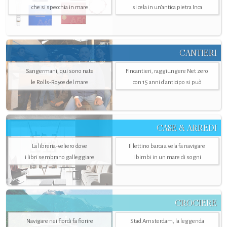
che si specchia in mare
si cela in un’antica pietra Inca
CANTIERI
Sangermani, qui sono nate
Fincantieri, raggiungere Net zero
le Rolls-Royce del mare
con 15 anni d'anticipo si può
CASE & ARREDI
La libreria-veliero dove
Il lettino barca a vela fa navigare
i libri sembrano galleggiare
i bimbi in un mare di sogni
CROCIERE
Navigare nei fiordi fa fiorire
Stad Amsterdam, la leggenda