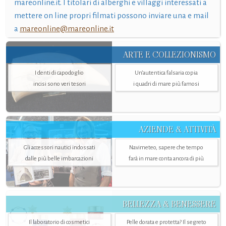
mareonline.it. I titolari di alberghi e villaggi interessati a
mettere on line propri filmati possono inviare una e mail
a
mareonline@mareonline.it
ARTE E COLLEZIONISMO
I denti di capodoglio
Un’autentica falsaria copia
incisi sono veri tesori
i quadri di mare più famosi
AZIENDE & ATTIVITÀ
Gli accessori nautici indossati
Navimeteo, sapere che tempo
dalle più belle imbarcazioni
farà in mare conta ancora di più
BELLEZZA & BENESSERE
Il laboratorio di cosmetici
Pelle dorata e protetta? Il segreto