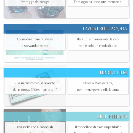
Protegge chi naviga
l'orologio ha un valore immenso
LAVORI SULL’ACQUA
Come diventare hostess
Italsub: sommersi dal lavoro
e steward di bordo
non è solo un modo di dire
LIBRI & FILM
Riva in the movie, il racconto
Libreria Mare di carta,
dei motoscafi “diventati attori”
per immergersi nella lettura
MODELLISMO
Il vascello che ai mondiali
Il modellino di nave irripetibile?