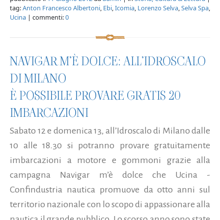
tag:
Anton Francesco Albertoni
,
Ebi
,
Icomia
,
Lorenzo Selva
,
Selva Spa
,
Ucina
| commenti:
0
NAVIGAR M’È DOLCE: ALL’IDROSCALO
DI MILANO
È POSSIBILE PROVARE GRATIS 20
IMBARCAZIONI
Sabato 12 e domenica 13, all’Idroscalo di Milano dalle
10 alle 18.30 si potranno provare gratuitamente
imbarcazioni a motore e gommoni grazie alla
campagna Navigar m’è dolce che Ucina -
Confindustria nautica promuove da otto anni sul
territorio nazionale con lo scopo di appassionare alla
nautica il grande pubblico. Lo scorso anno sono state