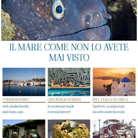
IL MARE COME NON LO AVETE
MAI VISTO
COMPRO&VENDO
CROCIERE&CHARTER
IDEE PER LA VACANZA
AAA vendesi barche,
In crociera per single
Santorini, un sogno nato
posti barca, case…
s'incrocia l’amore?
da un’eruzione da incubo