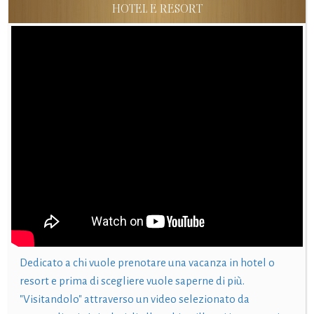
HOTEL E RESORT
Dedicato a chi vuole prenotare una vacanza in hotel o
resort e prima di scegliere vuole saperne di più.
"Visitandolo" attraverso un video selezionato da