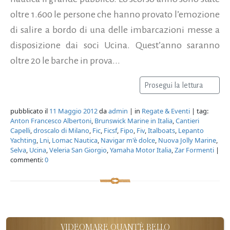
oltre 1.600 le persone che hanno provato l’emozione
di salire a bordo di una delle imbarcazioni messe a
disposizione dai soci Ucina. Quest’anno saranno
oltre 20 le barche in prova...
Prosegui la lettura
pubblicato il
11 Maggio 2012
da
admin
| in
Regate & Eventi
| tag:
Anton Francesco Albertoni
,
Brunswick Marine in Italia
,
Cantieri
Capelli
,
droscalo di Milano
,
Fic
,
Ficsf
,
Fipo
,
Fiv
,
Italboats
,
Lepanto
Yachting
,
Lni
,
Lomac Nautica
,
Navigar m'è dolce
,
Nuova Jolly Marine
,
Selva
,
Ucina
,
Veleria San Giorgio
,
Yamaha Motor Italia
,
Zar Formenti
|
commenti:
0
VIDEOMARE QUANT'È BELLO