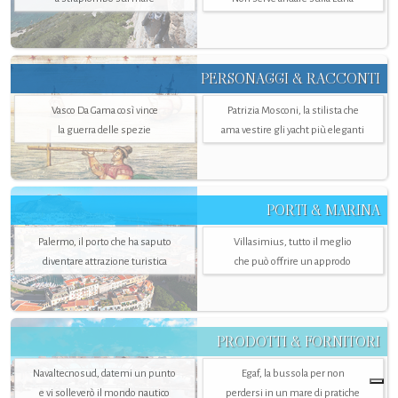
PERSONAGGI & RACCONTI
Vasco Da Gama così vince
Patrizia Mosconi, la stilista che
la guerra delle spezie
ama vestire gli yacht più eleganti
PORTI & MARINA
Palermo, il porto che ha saputo
Villasimius, tutto il meglio
diventare attrazione turistica
che può offrire un approdo
PRODOTTI & FORNITORI
Navaltecnosud, datemi un punto
Egaf, la bussola per non
e vi solleverò il mondo nautico
perdersi in un mare di pratiche