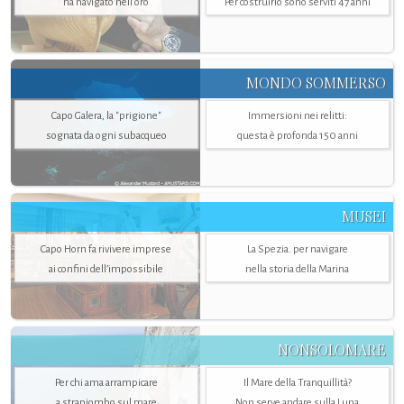
ha navigato nell’oro
Per costruirlo sono serviti 47 anni
MONDO SOMMERSO
Capo Galera, la "prigione"
Immersioni nei relitti:
sognata da ogni subacqueo
questa è profonda 150 anni
MUSEI
Capo Horn fa rivivere imprese
La Spezia. per navigare
ai confini dell’impossibile
nella storia della Marina
NONSOLOMARE
Per chi ama arrampicare
Il Mare della Tranquillità?
a strapiombo sul mare
Non serve andare sulla Luna