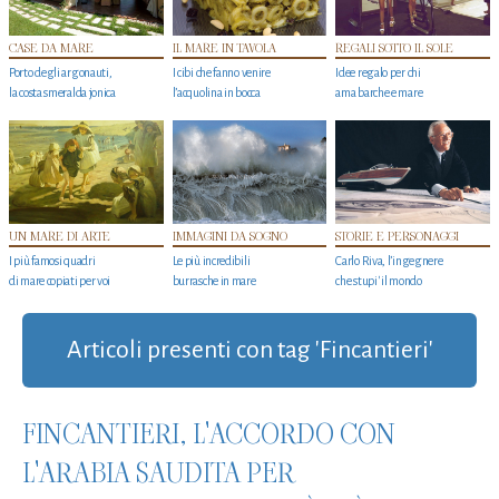
CASE DA MARE
IL MARE IN TAVOLA
REGALI SOTTO IL SOLE
Porto degli argonauti,
I cibi che fanno venire
Idee regalo per chi
la costa smeralda jonica
l’acquolina in bocca
ama barche e mare
UN MARE DI ARTE
IMMAGINI DA SOGNO
STORIE E PERSONAGGI
I più famosi quadri
Le più incredibili
Carlo Riva, l’ingegnere
di mare copiati per voi
burrasche in mare
che stupi' il mondo
Articoli presenti con tag 'Fincantieri'
FINCANTIERI, L'ACCORDO CON
L'ARABIA SAUDITA PER