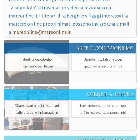
"Visitandolo" attraverso un video selezionato da
mareonline.it. I titolari di alberghi e villaggi interessati a
mettere on line propri filmati possono inviare una e mail
a
mareonline@mareonline.it
ARTE E COLLEZIONISMO
I denti di capodoglio
Un’autentica falsaria copia
incisi sono veri tesori
i quadri di mare più famosi
AZIENDE & ATTIVITÀ
Gli accessori nautici indossati
Navimeteo, sapere che tempo
dalle più belle imbarcazioni
farà in mare conta ancora di più