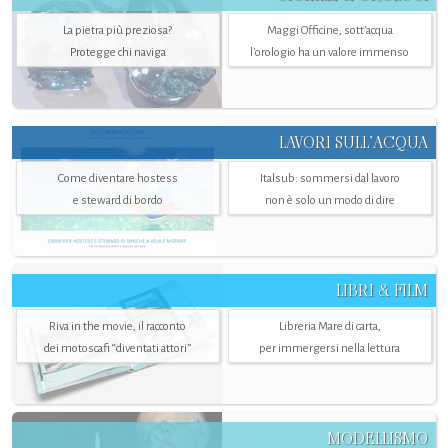
La pietra più preziosa?
Maggi Officine, sott’acqua
Protegge chi naviga
l'orologio ha un valore immenso
LAVORI SULL’ACQUA
Come diventare hostess
Italsub: sommersi dal lavoro
e steward di bordo
non è solo un modo di dire
LIBRI & FILM
Riva in the movie, il racconto
Libreria Mare di carta,
dei motoscafi “diventati attori”
per immergersi nella lettura
MODELLISMO