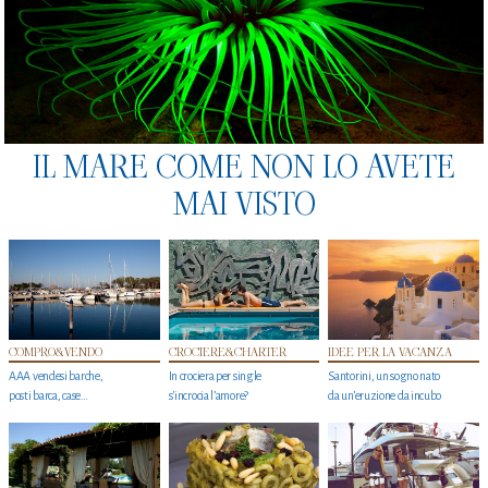
IL MARE COME NON LO AVETE
MAI VISTO
COMPRO&VENDO
CROCIERE&CHARTER
IDEE PER LA VACANZA
AAA vendesi barche,
In crociera per single
Santorini, un sogno nato
posti barca, case…
s'incrocia l’amore?
da un’eruzione da incubo