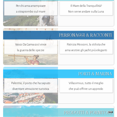
Per chi ama arrampicare
Il Mare della Tranquillità?
a strapiombo sul mare
Non serve andare sulla Luna
PERSONAGGI & RACCONTI
Vasco Da Gama così vince
Patrizia Mosconi, la stilista che
la guerra delle spezie
ama vestire gli yacht più eleganti
PORTI & MARINA
Palermo, il porto che ha saputo
Villasimius, tutto il meglio
diventare attrazione turistica
che può offrire un approdo
PRODOTTI & FORNITORI