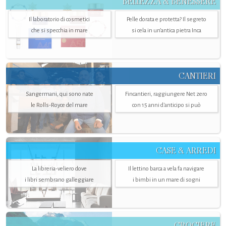
BELLEZZA & BENESSERE
Il laboratorio di cosmetici
Pelle dorata e protetta? Il segreto
che si specchia in mare
si cela in un’antica pietra Inca
CANTIERI
Sangermani, qui sono nate
Fincantieri, raggiungere Net zero
le Rolls-Royce del mare
con 15 anni d'anticipo si può
CASE & ARREDI
La libreria-veliero dove
Il lettino barca a vela fa navigare
i libri sembrano galleggiare
i bimbi in un mare di sogni
CROCIERE