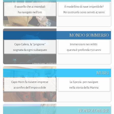
Il vascello che ai mondiali
Il modellino di nave irripetibile?
ha navigato nell’oro
Per costruirlo sono serviti 47 anni
MONDO SOMMERSO
Capo Galera, la "prigione"
Immersioni nei relitti:
sognata da ogni subacqueo
questa è profonda 150 anni
MUSEI
Capo Horn fa rivivere imprese
La Spezia. per navigare
ai confini dell’impossibile
nella storia della Marina
NONSOLOMARE