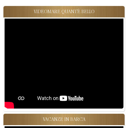
articoli
VIDEOMARE QUANT'È BELLO
VACANZE IN BARCA