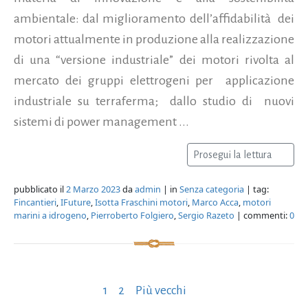
ambientale: dal miglioramento dell’affidabilità dei
motori attualmente in produzione alla realizzazione
di una “versione industriale” dei motori rivolta al
mercato dei gruppi elettrogeni per applicazione
industriale su terraferma; dallo studio di nuovi
sistemi di power management ...
Prosegui la lettura
pubblicato il
2 Marzo 2023
da
admin
| in
Senza categoria
| tag:
Fincantieri
,
IFuture
,
Isotta Fraschini motori
,
Marco Acca
,
motori
marini a idrogeno
,
Pierroberto Folgiero
,
Sergio Razeto
| commenti:
0
Paginazione
1
2
Più vecchi
degli