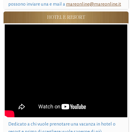
possono inviare una e mail a
mareonline@mareonline.it
HOTEL E RESORT
Dedicato a chi vuole prenotare una vacanza in hotel o
resort e prima di scegliere vuole saperne di più.