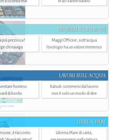
n si scorda mai
in 40 Saloni nautici
GIOIELLI & OROLOGI
ra più preziosa?
Maggi Officine, sott’acqua
ge chi naviga
l'orologio ha un valore immenso
LAVORI SULL’ACQUA
ventare hostess
Italsub: sommersi dal lavoro
ward di bordo
non è solo un modo di dire
LIBRI & FILM
 movie, il racconto
Libreria Mare di carta,
i “diventati attori”
per immergersi nella lettura