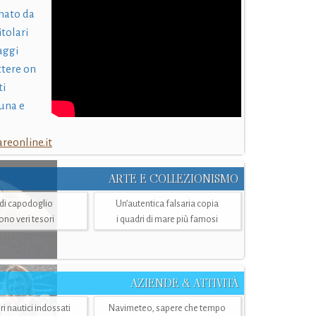
nato da
itolari
laggi
ttere on
ti
una e
eonline.it
ARTE E COLLEZIONISMO
i di capodoglio
Un’autentica falsaria copia
sono veri tesori
i quadri di mare più famosi
AZIENDE & ATTIVITÀ
ri nautici indossati
Navimeteo, sapere che tempo