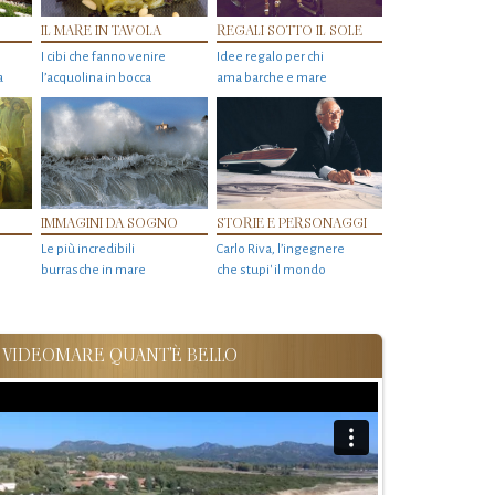
IL MARE IN TAVOLA
REGALI SOTTO IL SOLE
I cibi che fanno venire
Idee regalo per chi
a
l’acquolina in bocca
ama barche e mare
IMMAGINI DA SOGNO
STORIE E PERSONAGGI
Le più incredibili
Carlo Riva, l’ingegnere
burrasche in mare
che stupi' il mondo
VIDEOMARE QUANT'È BELLO