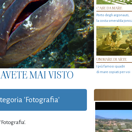
CASE DA MARE
Porto degli argonauti,
la costa smeralda jonic
UN MARE DI ARTE
I più famosi quadri
AVETE MAI VISTO
di mare copiati per voi
ategoria 'Fotografia'
Fotografia'.