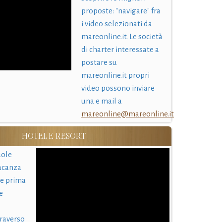
proposte: "navigare" fra
i video selezionati da
mareonline.it. Le società
di charter interessate a
postare su
mareonline.it propri
video possono inviare
una e mail a
mareonline@mareonline.it
HOTEL E RESORT
uole
acanza
 e prima
e
traverso