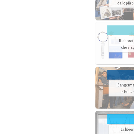
dalle più 
Il labora
che si 
Sangerman
le Rolls
La libre