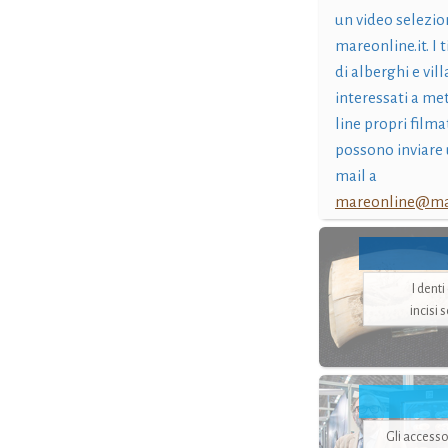
un video selezio
mareonline.it. I t
di alberghi e vil
interessati a me
line propri filma
possono inviare 
mail a
mareonline@mar
I dent
incisi 
Gli accesso