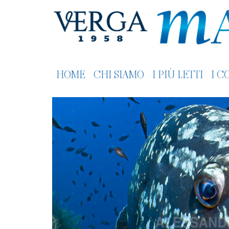
HOME
CHI SIAMO
I PIÙ LETTI
I C