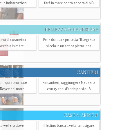
belle imbarcazioni
farà in mare conta ancora di più
BELLEZZA & BENESSERE
torio di cosmetici
Pelle dorata e protetta? Il segreto
specchia in mare
si cela in un’antica pietra Inca
CANTIERI
i, qui sono nate
Fincantieri, raggiungere Net zero
-Royce del mare
con 15 anni d'anticipo si può
CASE & ARREDI
ria-veliero dove
Il lettino barca a vela fa navigare