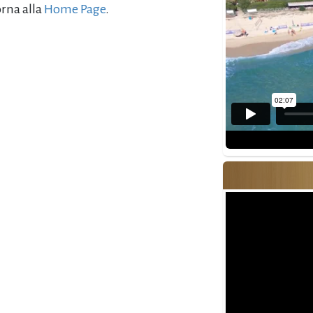
orna alla
Home Page
.