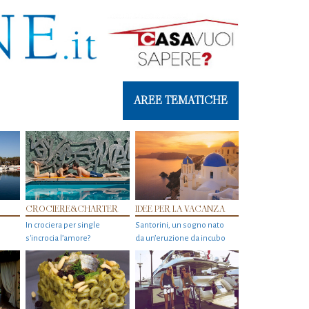
AREE TEMATICHE
CROCIERE&CHARTER
IDEE PER LA VACANZA
In crociera per single
Santorini, un sogno nato
s'incrocia l’amore?
da un’eruzione da incubo