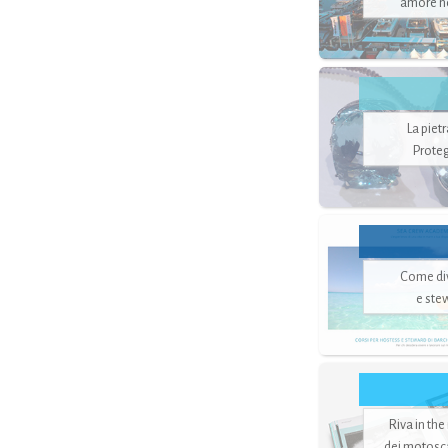
amore no
La piet
Proteg
Come di
e ste
Riva in the
dei motoscaf