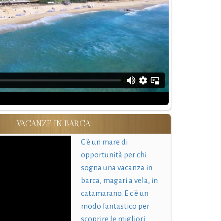
VACANZE IN BARCA
C'è un mare di
opportunità per chi
sogna una vacanza in
barca, magari a vela, in
catamarano. E c'è un
modo fantastico per
scoprire le migliori