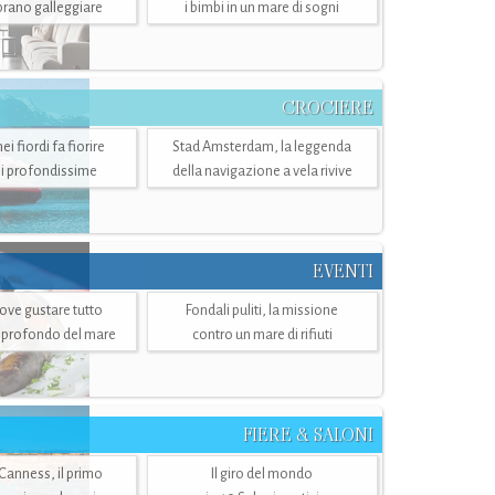
mbrano galleggiare
i bimbi in un mare di sogni
CROCIERE
i fiordi fa fiorire
Stad Amsterdam, la leggenda
i profondissime
della navigazione a vela rivive
EVENTI
dove gustare tutto
Fondali puliti, la missione
ù profondo del mare
contro un mare di rifiuti
FIERE & SALONI
 Canness, il primo
Il giro del mondo