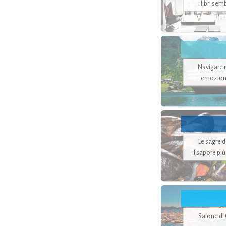
i libri se
Navigare ne
emozion
Le sagre 
il sapore pi
Salone di