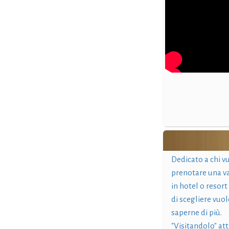
Dedicato a chi v
prenotare una v
in hotel o resort
di scegliere vuol
saperne di più.
"Visitandolo" at