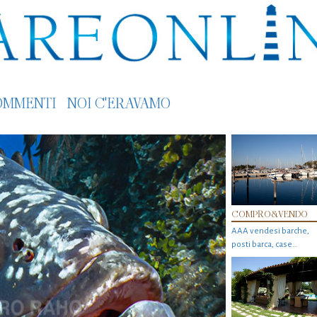
OMMENTI
NOI C'ERAVAMO
COMPRO&VENDO
AAA vendesi barche,
posti barca, case…