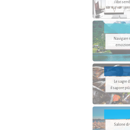
i libri se
Navigare ne
emozion
Le sagre 
il sapore pi
Salone di