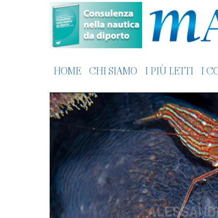
HOME
CHI SIAMO
I PIÙ LETTI
I C