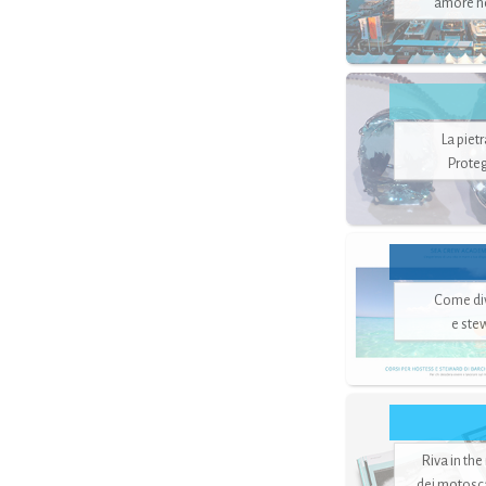
amore no
La piet
Proteg
Come di
e ste
Riva in the
dei motoscaf