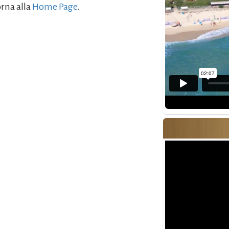
orna alla
Home Page
.