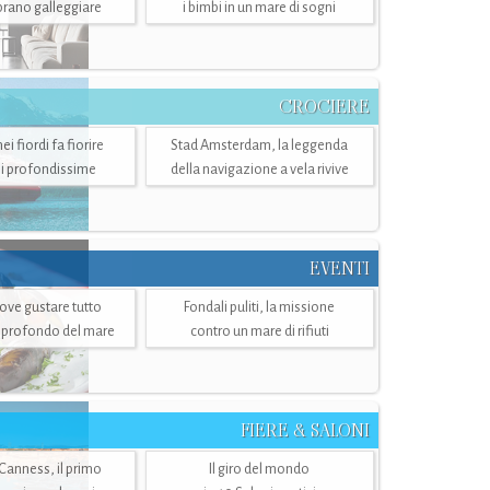
mbrano galleggiare
i bimbi in un mare di sogni
CROCIERE
i fiordi fa fiorire
Stad Amsterdam, la leggenda
i profondissime
della navigazione a vela rivive
EVENTI
dove gustare tutto
Fondali puliti, la missione
ù profondo del mare
contro un mare di rifiuti
FIERE & SALONI
 Canness, il primo
Il giro del mondo