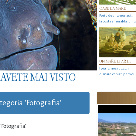
CASE DA MARE
Porto degli argonauti,
la costa smeralda jonic
UN MARE DI ARTE
I più famosi quadri
AVETE MAI VISTO
di mare copiati per voi
ategoria 'Fotografia'
Fotografia'.