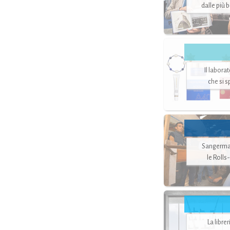
dalle più 
Il labora
che si 
Sangerman
le Rolls
La libre