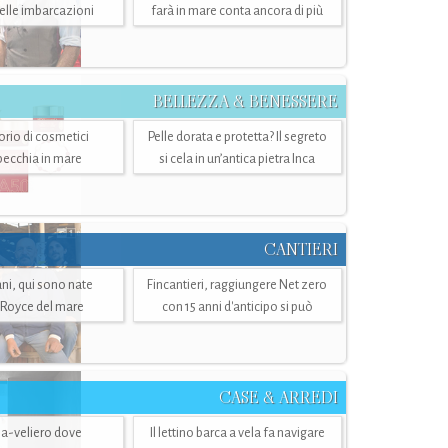
belle imbarcazioni
farà in mare conta ancora di più
BELLEZZA & BENESSERE
torio di cosmetici
Pelle dorata e protetta? Il segreto
specchia in mare
si cela in un’antica pietra Inca
CANTIERI
i, qui sono nate
Fincantieri, raggiungere Net zero
-Royce del mare
con 15 anni d'anticipo si può
CASE & ARREDI
ria-veliero dove
Il lettino barca a vela fa navigare