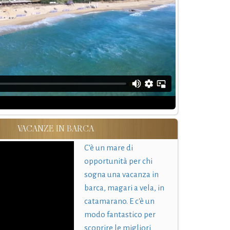
VACANZE IN BARCA
C'è un mare di
opportunità per chi
sogna una vacanza in
barca, magari a vela, in
catamarano. E c'è un
modo fantastico per
scoprire le migliori