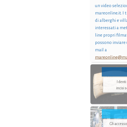
un video selezio
mareonline.it. I t
di alberghi e vil
interessati a me
line propri filma
possono inviare 
mail a
mareonline@mar
I dent
incisi 
Gli accesso