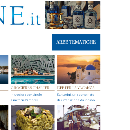
AREE TEMATICHE
CROCIERE&CHARTER
IDEE PER LA VACANZA
In crociera per single
Santorini, un sogno nato
s'incrocia l’amore?
da un’eruzione da incubo