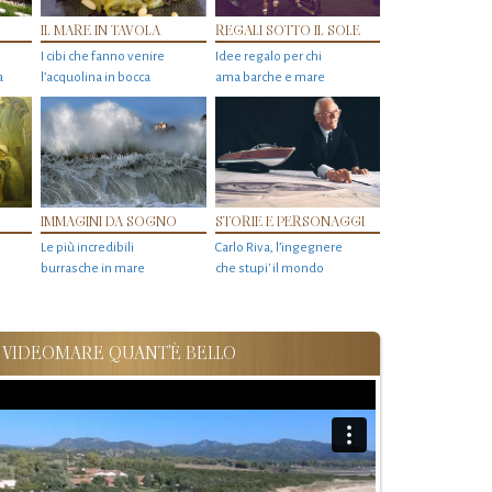
IL MARE IN TAVOLA
REGALI SOTTO IL SOLE
I cibi che fanno venire
Idee regalo per chi
a
l’acquolina in bocca
ama barche e mare
IMMAGINI DA SOGNO
STORIE E PERSONAGGI
Le più incredibili
Carlo Riva, l’ingegnere
burrasche in mare
che stupi' il mondo
VIDEOMARE QUANT'È BELLO