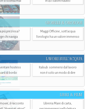
n si scorda mai
in 40 Saloni nautici
GIOIELLI & OROLOGI
ra più preziosa?
Maggi Officine, sott’acqua
ge chi naviga
l'orologio ha un valore immenso
LAVORI SULL’ACQUA
ventare hostess
Italsub: sommersi dal lavoro
ward di bordo
non è solo un modo di dire
LIBRI & FILM
 movie, il racconto
Libreria Mare di carta,
i “diventati attori”
per immergersi nella lettura