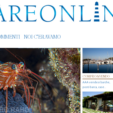
OMMENTI
NOI C'ERAVAMO
COMPRO&VENDO
AAA vendesi barche,
posti barca, case…