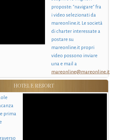
proposte: "navigare" fra
i video selezionati da
mareonline.it. Le società
di charter interessate a
postare su
mareonline.it propri
video possono inviare
una e mail a
mareonline@mareonline.it
HOTEL E RESORT
uole
acanza
 e prima
e
traverso