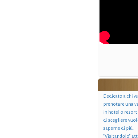
Dedicato a chi v
prenotare una v
in hotel o resort
di scegliere vuol
saperne di più.
"Visitandolo" at