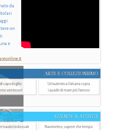
nato da
itolari
laggi
ttere on
ti
una e
eonline.it
ARTE E COLLEZIONISMO
i di capodoglio
Un’autentica falsaria copia
sono veri tesori
i quadri di mare più famosi
AZIENDE & ATTIVITÀ
ri nautici indossati
Navimeteo, sapere che tempo