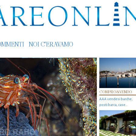
OMMENTI
NOI C'ERAVAMO
COMPRO&VENDO
AAA vendesi barche,
posti barca, case…