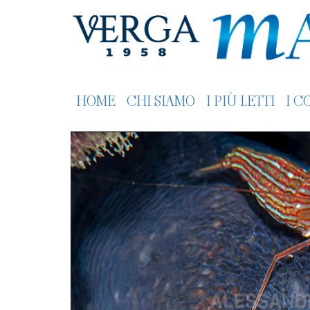
HOME
CHI SIAMO
I PIÙ LETTI
I C