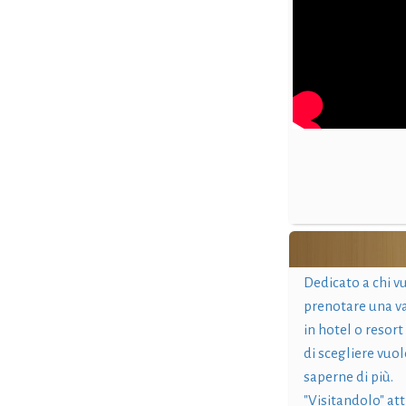
Dedicato a chi v
prenotare una v
in hotel o resort
di scegliere vuol
saperne di più.
"Visitandolo" at