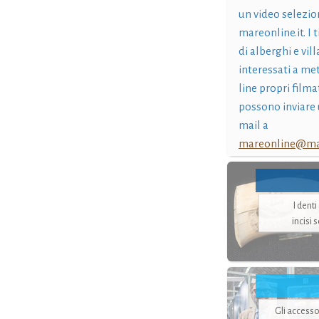
un video selezio
mareonline.it. I t
di alberghi e vil
interessati a me
line propri filma
possono inviare 
mail a
mareonline@mar
I dent
incisi 
Gli accesso