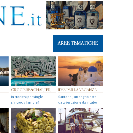
AREE TEMATICHE
CROCIERE&CHARTER
IDEE PER LA VACANZA
In crociera per single
Santorini, un sogno nato
s'incrocia l’amore?
da un’eruzione da incubo