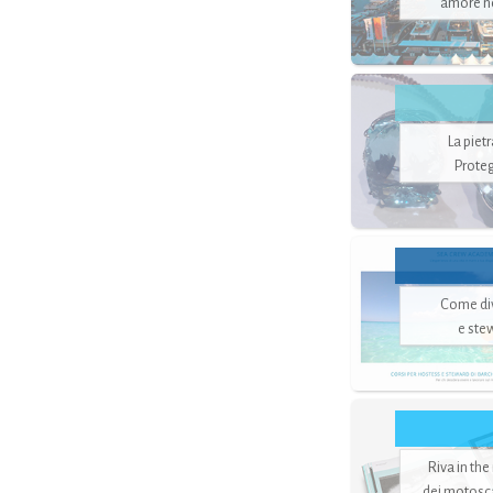
amore no
La piet
Proteg
Come di
e ste
Riva in the
dei motoscaf