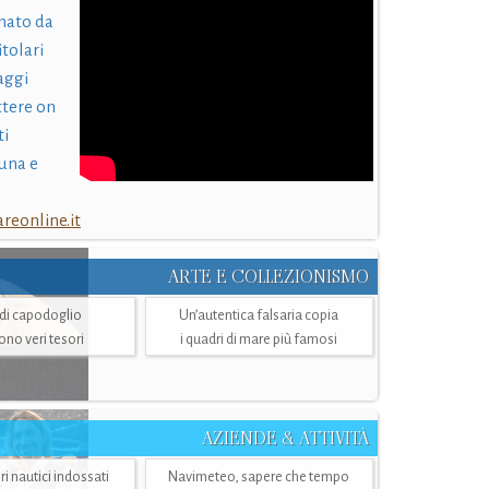
nato da
itolari
laggi
ttere on
ti
una e
eonline.it
ARTE E COLLEZIONISMO
i di capodoglio
Un’autentica falsaria copia
sono veri tesori
i quadri di mare più famosi
AZIENDE & ATTIVITÀ
ri nautici indossati
Navimeteo, sapere che tempo