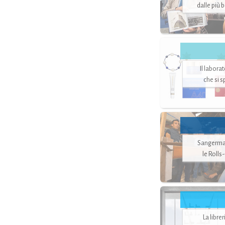
dalle più 
Il labora
che si 
Sangerman
le Rolls
La libre