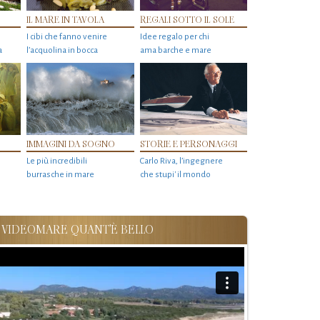
IL MARE IN TAVOLA
REGALI SOTTO IL SOLE
I cibi che fanno venire
Idee regalo per chi
a
l’acquolina in bocca
ama barche e mare
IMMAGINI DA SOGNO
STORIE E PERSONAGGI
Le più incredibili
Carlo Riva, l’ingegnere
burrasche in mare
che stupi' il mondo
VIDEOMARE QUANT'È BELLO