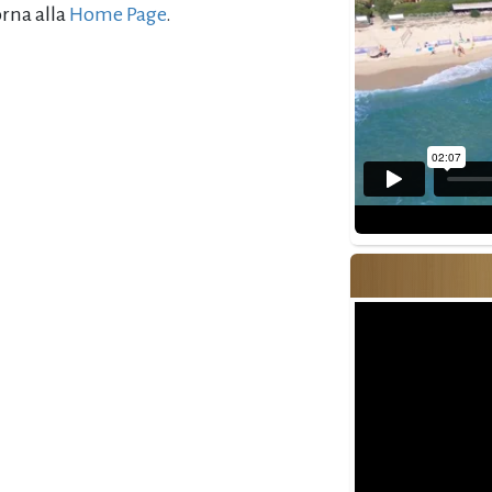
orna alla
Home Page
.