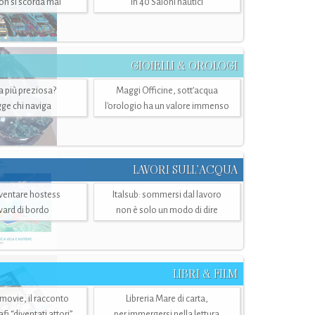
n si scorda mai
in 40 Saloni nautici
GIOIELLI & OROLOGI
ra più preziosa?
Maggi Officine, sott’acqua
ge chi naviga
l'orologio ha un valore immenso
LAVORI SULL’ACQUA
ventare hostess
Italsub: sommersi dal lavoro
ward di bordo
non è solo un modo di dire
LIBRI & FILM
 movie, il racconto
Libreria Mare di carta,
i “diventati attori”
per immergersi nella lettura