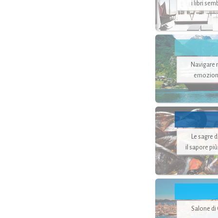
i libri se
Navigare ne
emozion
Le sagre 
il sapore pi
Salone di