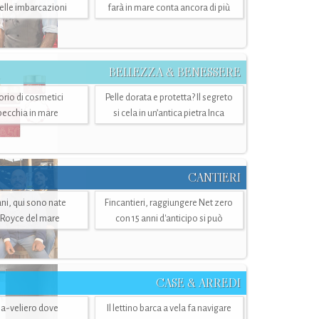
belle imbarcazioni
farà in mare conta ancora di più
BELLEZZA & BENESSERE
torio di cosmetici
Pelle dorata e protetta? Il segreto
specchia in mare
si cela in un’antica pietra Inca
CANTIERI
i, qui sono nate
Fincantieri, raggiungere Net zero
-Royce del mare
con 15 anni d'anticipo si può
CASE & ARREDI
ria-veliero dove
Il lettino barca a vela fa navigare