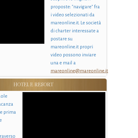
proposte: "navigare" fra
i video selezionati da
mareonline.it. Le società
di charter interessate a
postare su
mareonline.it propri
video possono inviare
una e mail a
mareonline@mareonline.it
HOTEL E RESORT
uole
acanza
 e prima
e
traverso