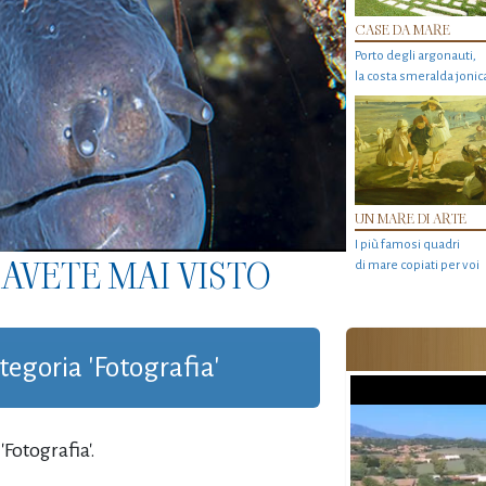
CASE DA MARE
Porto degli argonauti,
la costa smeralda jonic
UN MARE DI ARTE
I più famosi quadri
AVETE MAI VISTO
di mare copiati per voi
ategoria 'Fotografia'
Fotografia'.