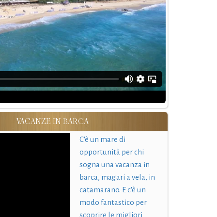
VACANZE IN BARCA
C'è un mare di
opportunità per chi
sogna una vacanza in
barca, magari a vela, in
catamarano. E c'è un
modo fantastico per
scoprire le migliori