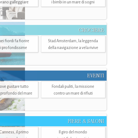
mbrano galleggiare
i bimbi in un mare di sogni
CROCIERE
i fiordi fa fiorire
Stad Amsterdam, la leggenda
i profondissime
della navigazione a vela rivive
EVENTI
dove gustare tutto
Fondali puliti, la missione
ù profondo del mare
contro un mare di rifiuti
FIERE & SALONI
 Canness, il primo
Il giro del mondo