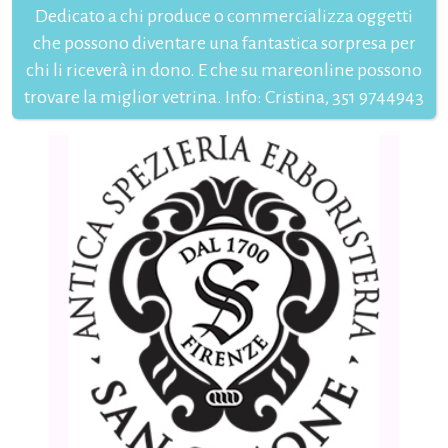
Dedicato a chi produce o commercializza oggetti
che possono diventare una fantastica sorpresa per
chi li riceverà in dono. E che su mareonline possono
trovare la miglior vetrina. Info: Cristina, 351 9744943