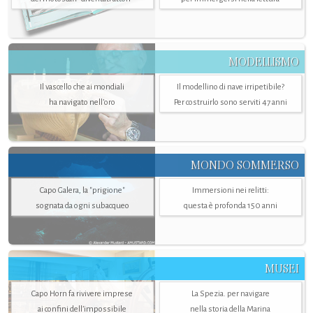
MODELLISMO
Il vascello che ai mondiali
Il modellino di nave irripetibile?
ha navigato nell’oro
Per costruirlo sono serviti 47 anni
MONDO SOMMERSO
Capo Galera, la "prigione"
Immersioni nei relitti:
sognata da ogni subacqueo
questa è profonda 150 anni
MUSEI
Capo Horn fa rivivere imprese
La Spezia. per navigare
ai confini dell’impossibile
nella storia della Marina