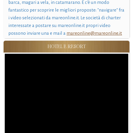
barca, magari a vela, in catamarano. E c'è un modo
fantastico per scoprire le migliori proposte: "navigare" fra
i video selezionati da mareonline.it. Le società di charter
interessate a postare su mareonline.it propri video
possono inviare una e mail a
mareonline@mareonline.it
HOTEL E RESORT