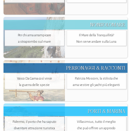
NONSOLOMARE
Per chi ama arrampicare
Il Mare della Tranquillità?
a strapiombo sul mare
Non serve andare sulla Luna
PERSONAGGI & RACCONTI
Vasco Da Gama così vince
Patrizia Mosconi, la stilista che
la guerra delle spezie
ama vestire gli yacht più eleganti
PORTI & MARINA
Palermo, il porto che ha saputo
Villasimius, tutto il meglio
diventare attrazione turistica
che può offrire un approdo