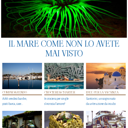
IL MARE COME NON LO AVETE
MAI VISTO
COMPRO&VENDO
CROCIERE&CHARTER
IDEE PER LA VACANZA
AAA vendesi barche,
In crociera per single
Santorini, un sogno nato
posti barca, case…
s'incrocia l’amore?
da un’eruzione da incubo