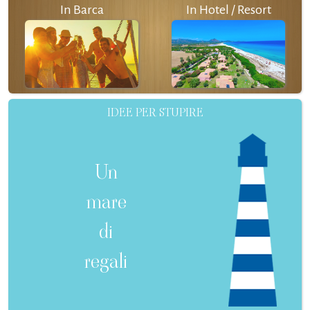
In Barca
In Hotel / Resort
IDEE PER STUPIRE
Un
mare
di
regali