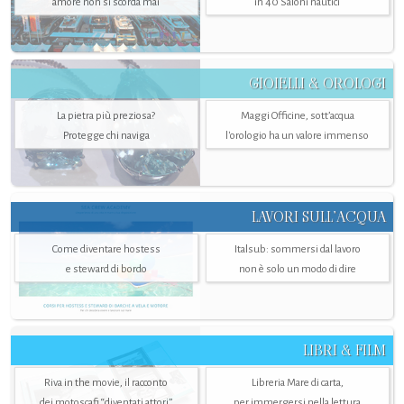
amore non si scorda mai
in 40 Saloni nautici
GIOIELLI & OROLOGI
La pietra più preziosa?
Maggi Officine, sott’acqua
Protegge chi naviga
l'orologio ha un valore immenso
LAVORI SULL’ACQUA
Come diventare hostess
Italsub: sommersi dal lavoro
e steward di bordo
non è solo un modo di dire
LIBRI & FILM
Riva in the movie, il racconto
Libreria Mare di carta,
dei motoscafi “diventati attori”
per immergersi nella lettura