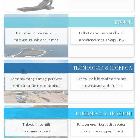
STORIE
L’isola che non c'è è esistita
La flotta tedesca si suicidò così
ma è vissuta solo cinque mesi
autoaffondandosi a Scapa Flow
TECNOLOGIA & RICERCA
Cemento mangiasmog, per avere
Controllate la barca al mare senza
porti più puliti e meno inquinati
muovervi da casa, dall’ufficio
TURISMO & ATTRAZIONI
Trabocchi, i pontili
Portovenere, il borgo di pescatori
"macchine da pesca"
irresistibile esca per i turisti