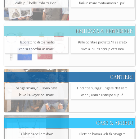
dalle più belle imbarcazioni
farà in mare conta ancora di più
BELLEZZA & BENESSERE
Il laboratorio di cosmetici
Pelle dorata e protetta? Il segreto
che si specchia in mare
si cela in un’antica pietra Inca
CANTIERI
Sangermani, qui sono nate
Fincantieri, raggiungere Net zero
le Rolls-Royce del mare
con 15 anni d'anticipo si può
CASE & ARREDI
La libreria-veliero dove
Il lettino barca a vela fa navigare