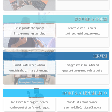
SCUOLE & CORSI
L'insegnante che spiega
Centro velico di Caprera,
il mare come nessun altro
tutti i segreti di acqua e vento
SERVIZI
Smart Boat Owner, la barca
Spiagge accessibili a disabili:
condivisa ha un mare di vantaggi
questa è un esempio da seguire
SPORT & ALLENAMENTO
Top Excite Technogym, per chi
Windsurf, a caccia di onde
vuol costruirsi un fisico da regata
e vento dalla Corsica a Okinawa