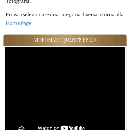
'Fotografia'.
Prova a selezionare una categoria diversa o torna alla
Home Page
.
VIDEOMARE QUANT'È BELLO