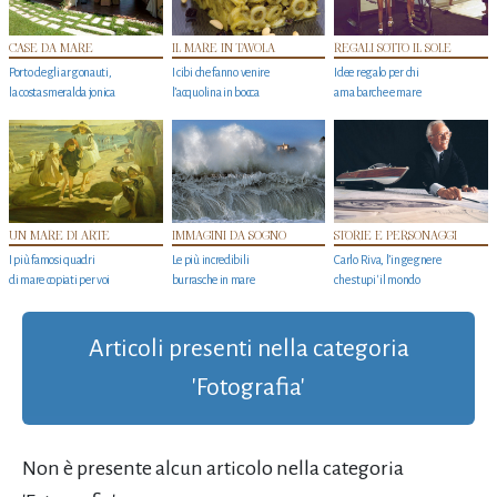
CASE DA MARE
IL MARE IN TAVOLA
REGALI SOTTO IL SOLE
Porto degli argonauti,
I cibi che fanno venire
Idee regalo per chi
la costa smeralda jonica
l’acquolina in bocca
ama barche e mare
UN MARE DI ARTE
IMMAGINI DA SOGNO
STORIE E PERSONAGGI
I più famosi quadri
Le più incredibili
Carlo Riva, l’ingegnere
di mare copiati per voi
burrasche in mare
che stupi' il mondo
Articoli presenti nella categoria
'Fotografia'
Non è presente alcun articolo nella categoria