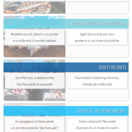
PRODOTTI & FORNITORI
Navaltecnosud, datemi un punto
Egaf, la bussola per non
e vi solleverò il mondo nautico
perdersi in un mare di pratiche
RISTORANTI
Just Peruzzi, a tavola anche
Chameleon Clubbing Stintino,
l’occhio vuole la sua parte
il locale dai mille volti
SALUTE & BENESSERE
In spiaggia e in barca serve
Totani sbiancati? Nei piatti
un pronto soccorso "da manuale"
di pesce c'è un mare di trucchi