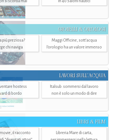
n si scorda mai
in 40 Saloni nautici
GIOIELLI & OROLOGI
ra più preziosa?
Maggi Officine, sott’acqua
ge chi naviga
l'orologio ha un valore immenso
LAVORI SULL’ACQUA
ventare hostess
Italsub: sommersi dal lavoro
ward di bordo
non è solo un modo di dire
LIBRI & FILM
 movie, il racconto
Libreria Mare di carta,
i “diventati attori”
per immergersi nella lettura