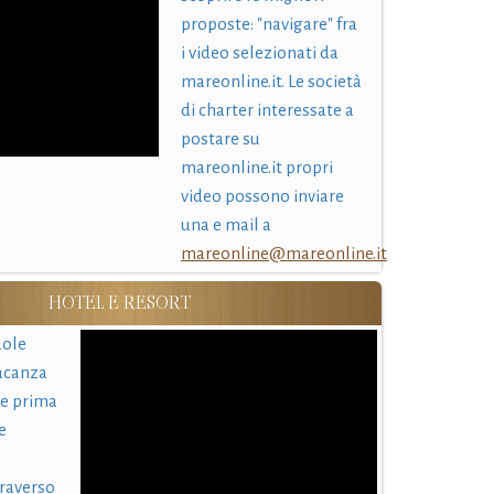
proposte: "navigare" fra
i video selezionati da
mareonline.it. Le società
di charter interessate a
postare su
mareonline.it propri
video possono inviare
una e mail a
mareonline@mareonline.it
HOTEL E RESORT
uole
acanza
 e prima
e
traverso