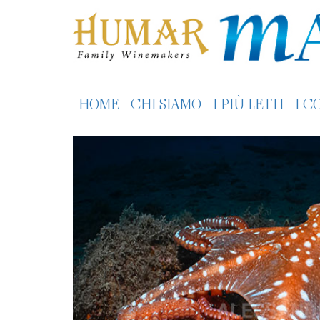
HOME
CHI SIAMO
I PIÙ LETTI
I C