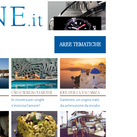
AREE TEMATICHE
CROCIERE&CHARTER
IDEE PER LA VACANZA
In crociera per single
Santorini, un sogno nato
s'incrocia l’amore?
da un’eruzione da incubo