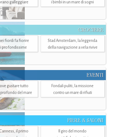
mbrano galleggiare
i bimbi in un mare di sogni
CROCIERE
i fiordi fa fiorire
Stad Amsterdam, la leggenda
i profondissime
della navigazione a vela rivive
EVENTI
dove gustare tutto
Fondali puliti, la missione
ù profondo del mare
contro un mare di rifiuti
FIERE & SALONI
 Canness, il primo
Il giro del mondo