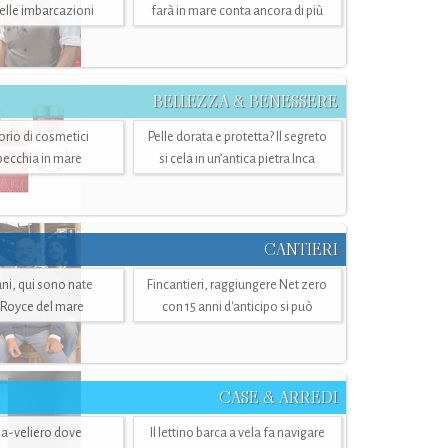
belle imbarcazioni
farà in mare conta ancora di più
BELLEZZA & BENESSERE
torio di cosmetici
Pelle dorata e protetta? Il segreto
specchia in mare
si cela in un’antica pietra Inca
CANTIERI
i, qui sono nate
Fincantieri, raggiungere Net zero
-Royce del mare
con 15 anni d'anticipo si può
CASE & ARREDI
ria-veliero dove
Il lettino barca a vela fa navigare