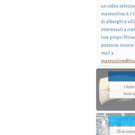
un video selezio
mareonline.it. I t
di alberghi e vil
interessati a me
line propri filma
possono inviare 
mail a
mareonline@mar
I dent
incisi 
Gli accesso