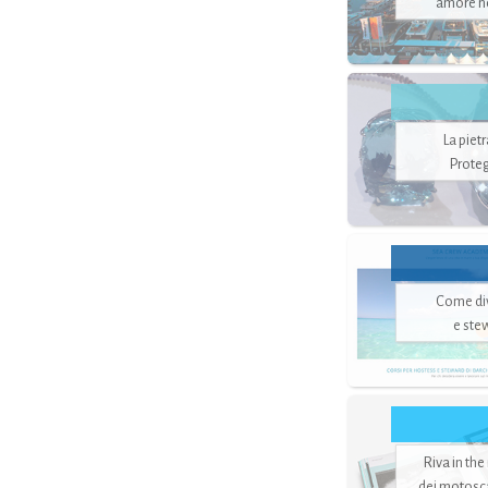
amore no
La piet
Proteg
Come di
e ste
Riva in the
dei motoscaf