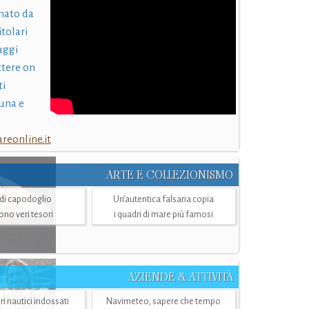
nato da
itolari
laggi
ttere on
ti
una e
eonline.it
ARTE E COLLEZIONISMO
i di capodoglio
Un’autentica falsaria copia
sono veri tesori
i quadri di mare più famosi
AZIENDE & ATTIVITÀ
ri nautici indossati
Navimeteo, sapere che tempo