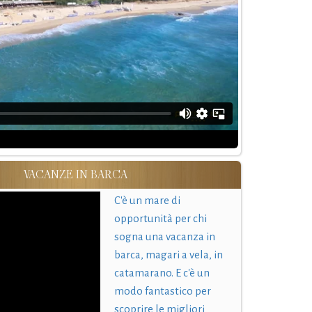
VACANZE IN BARCA
C'è un mare di
opportunità per chi
sogna una vacanza in
barca, magari a vela, in
catamarano. E c'è un
modo fantastico per
scoprire le migliori