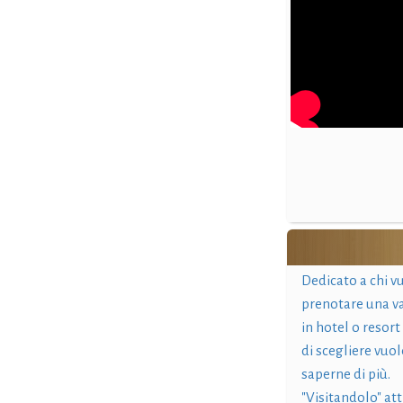
Dedicato a chi v
prenotare una v
in hotel o resort
di scegliere vuol
saperne di più.
"Visitandolo" at