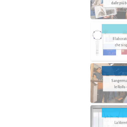
dalle più 
Il labora
che si 
Sangerman
le Rolls
La libre