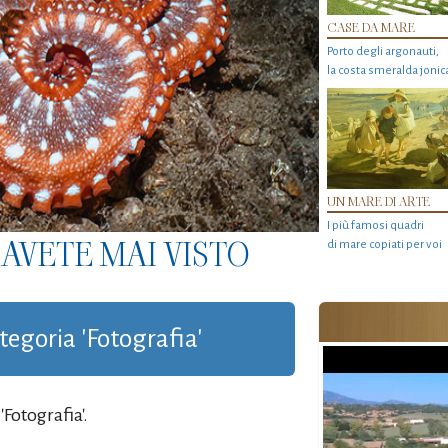
CASE DA MARE
Porto degli argonauti,
la costa smeralda jonic
UN MARE DI ARTE
I più famosi quadri
AVETE MAI VISTO
di mare copiati per voi
ategoria 'Fotografia'
Fotografia'.