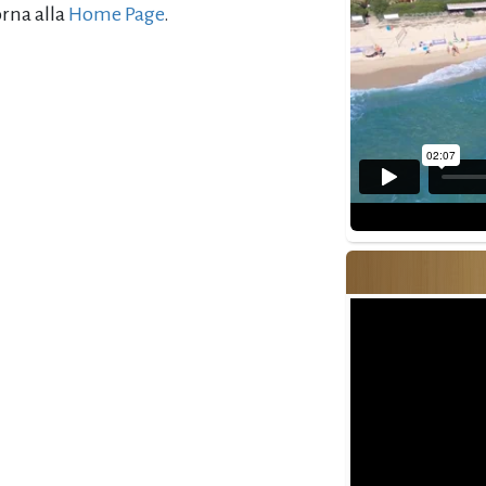
orna alla
Home Page
.