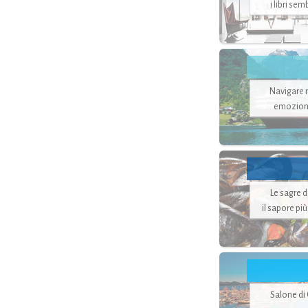
i libri se
Navigare ne
emozion
Le sagre 
il sapore pi
Salone di