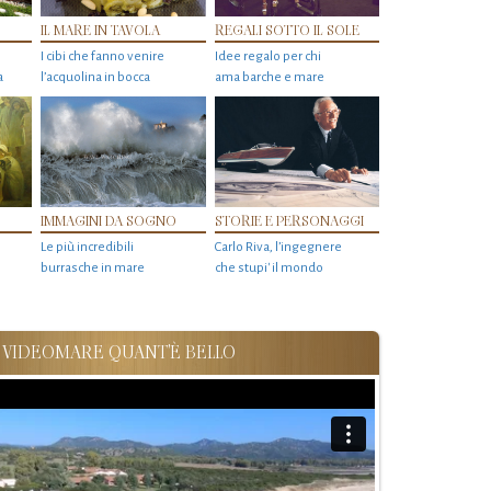
IL MARE IN TAVOLA
REGALI SOTTO IL SOLE
I cibi che fanno venire
Idee regalo per chi
a
l’acquolina in bocca
ama barche e mare
IMMAGINI DA SOGNO
STORIE E PERSONAGGI
Le più incredibili
Carlo Riva, l’ingegnere
burrasche in mare
che stupi' il mondo
VIDEOMARE QUANT'È BELLO