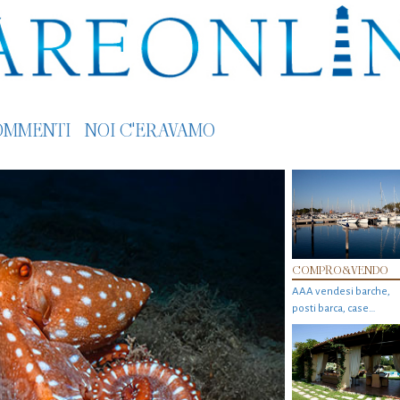
OMMENTI
NOI C'ERAVAMO
COMPRO&VENDO
AAA vendesi barche,
posti barca, case…