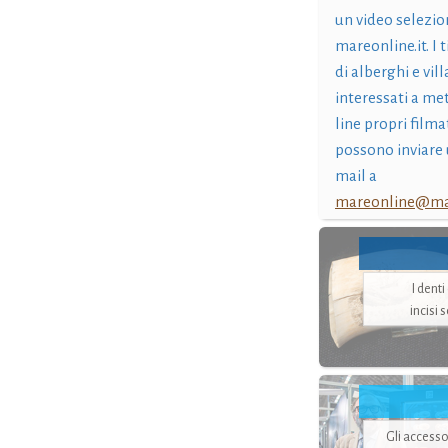
un video selezio
mareonline.it. I t
di alberghi e vil
interessati a me
line propri filma
possono inviare 
mail a
mareonline@mar
I dent
incisi 
Gli accesso