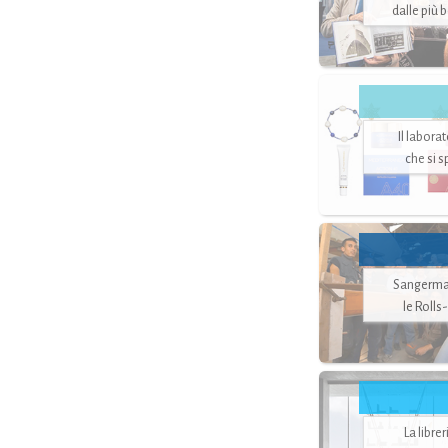
dalle più 
Il labora
che si 
Sangerman
le Rolls
La libre