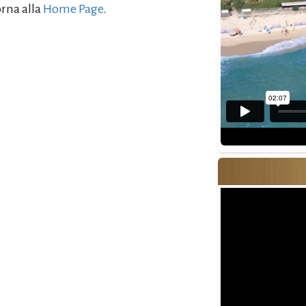
orna alla
Home Page
.