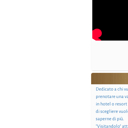
Dedicato a chi v
prenotare una v
in hotel o resort
di scegliere vuol
saperne di più.
"Visitandolo" at