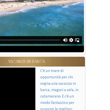
VACANZE IN BARCA
C'è un mare di
opportunità per chi
sogna una vacanza in
barca, magari a vela, in
catamarano. E c'è un
modo fantastico per
scoprire le migliori