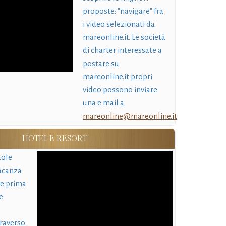
proposte: "navigare" fra
i video selezionati da
mareonline.it. Le società
di charter interessate a
postare su
mareonline.it propri
video possono inviare
una e mail a
mareonline@mareonline.it
HOTEL E RESORT
uole
acanza
 e prima
e
traverso