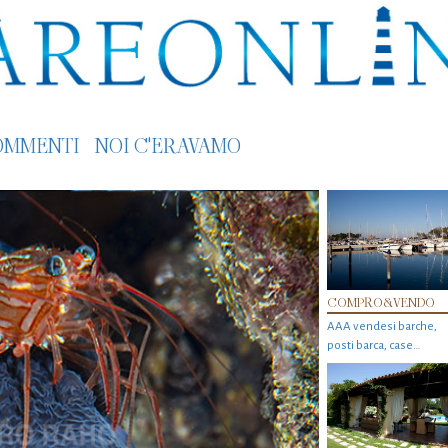
OMMENTI
NOI C'ERAVAMO
COMPRO&VENDO
AAA vendesi barche,
posti barca, case…