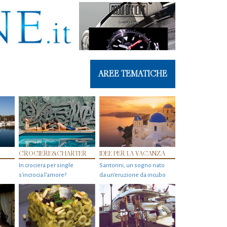
AREE TEMATICHE
CROCIERE&CHARTER
IDEE PER LA VACANZA
In crociera per single
Santorini, un sogno nato
s'incrocia l’amore?
da un’eruzione da incubo