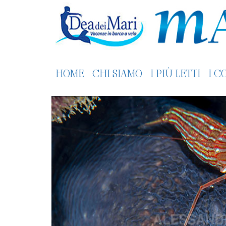
HOME
CHI SIAMO
I PIÙ LETTI
I C