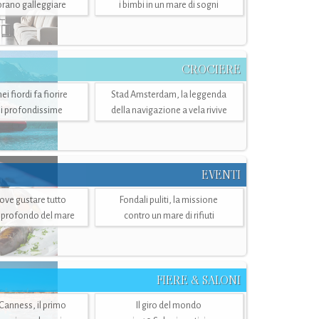
mbrano galleggiare
i bimbi in un mare di sogni
CROCIERE
i fiordi fa fiorire
Stad Amsterdam, la leggenda
i profondissime
della navigazione a vela rivive
EVENTI
dove gustare tutto
Fondali puliti, la missione
ù profondo del mare
contro un mare di rifiuti
FIERE & SALONI
 Canness, il primo
Il giro del mondo