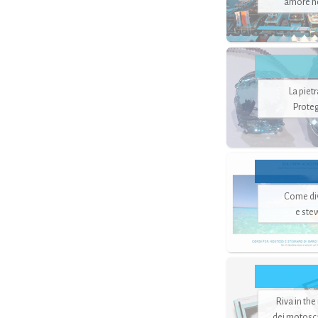
amore no
La piet
Proteg
Come di
e ste
Riva in the
dei motoscaf