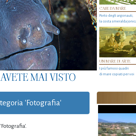
CASE DA MARE
Porto degli argonauti,
la costa smeralda jonic
UN MARE DI ARTE
I più famosi quadri
AVETE MAI VISTO
di mare copiati per voi
ategoria 'Fotografia'
Fotografia'.