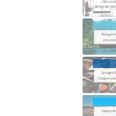
i libri se
Navigare ne
emozion
Le sagre 
il sapore pi
Salone di