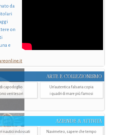
nato da
itolari
laggi
ttere on
ti
una e
eonline.it
ARTE E COLLEZIONISMO
i di capodoglio
Un’autentica falsaria copia
sono veri tesori
i quadri di mare più famosi
AZIENDE & ATTIVITÀ
ri nautici indossati
Navimeteo, sapere che tempo