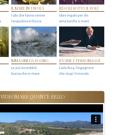
IL MARE IN TAVOLA
REGALI SOTTO IL SOLE
I cibi che fanno venire
Idee regalo per chi
a
l’acquolina in bocca
ama barche e mare
IMMAGINI DA SOGNO
STORIE E PERSONAGGI
Le più incredibili
Carlo Riva, l’ingegnere
burrasche in mare
che stupi' il mondo
VIDEOMARE QUANT'È BELLO