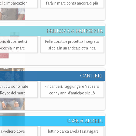
belle imbarcazioni
farà in mare conta ancora di più
BELLEZZA & BENESSERE
torio di cosmetici
Pelle dorata e protetta? Il segreto
specchia in mare
si cela in un’antica pietra Inca
CANTIERI
i, qui sono nate
Fincantieri, raggiungere Net zero
-Royce del mare
con 15 anni d'anticipo si può
CASE & ARREDI
ria-veliero dove
Il lettino barca a vela fa navigare