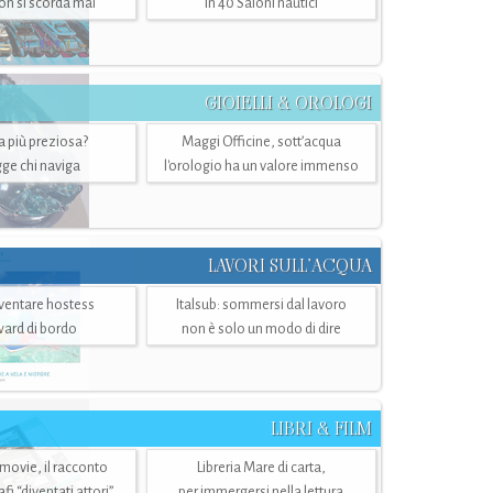
n si scorda mai
in 40 Saloni nautici
GIOIELLI & OROLOGI
ra più preziosa?
Maggi Officine, sott’acqua
ge chi naviga
l'orologio ha un valore immenso
LAVORI SULL’ACQUA
ventare hostess
Italsub: sommersi dal lavoro
ward di bordo
non è solo un modo di dire
LIBRI & FILM
 movie, il racconto
Libreria Mare di carta,
i “diventati attori”
per immergersi nella lettura