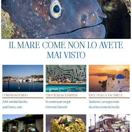
IL MARE COME NON LO AVETE
MAI VISTO
COMPRO&VENDO
CROCIERE&CHARTER
IDEE PER LA VACANZA
AAA vendesi barche,
In crociera per single
Santorini, un sogno nato
posti barca, case…
s'incrocia l’amore?
da un’eruzione da incubo