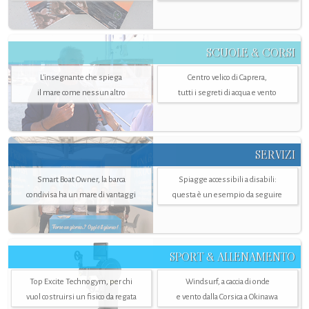
SCUOLE & CORSI
L'insegnante che spiega
Centro velico di Caprera,
il mare come nessun altro
tutti i segreti di acqua e vento
SERVIZI
Smart Boat Owner, la barca
Spiagge accessibili a disabili:
condivisa ha un mare di vantaggi
questa è un esempio da seguire
SPORT & ALLENAMENTO
Top Excite Technogym, per chi
Windsurf, a caccia di onde
vuol costruirsi un fisico da regata
e vento dalla Corsica a Okinawa