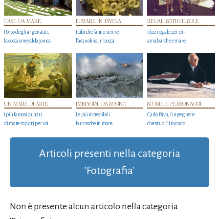
CASE DA MARE
IL MARE IN TAVOLA
REGALI SOTTO IL SOLE
Porto degli argonauti,
I cibi che fanno venire
Idee regalo per chi
la costa smeralda jonica
l’acquolina in bocca
ama barche e mare
UN MARE DI ARTE
IMMAGINI DA SOGNO
STORIE E PERSONAGGI
I più famosi quadri
Le più incredibili
Carlo Riva, l’ingegnere
di mare copiati per voi
burrasche in mare
che stupi' il mondo
Articoli presenti nella categoria
'Fotografia'
Non è presente alcun articolo nella categoria