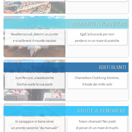
PRODOTTI & FORNITORI
Navaltecnosud, datemi un punto
Egaf, la bussola per non
e vi solleverò il mondo nautico
perdersi in un mare di pratiche
RISTORANTI
Just Peruzzi, a tavola anche
Chameleon Clubbing Stintino,
l’occhio vuole la sua parte
il locale dai mille volti
SALUTE & BENESSERE
In spiaggia e in barca serve
Totani sbiancati? Nei piatti
un pronto soccorso "da manuale"
di pesce c'è un mare di trucchi