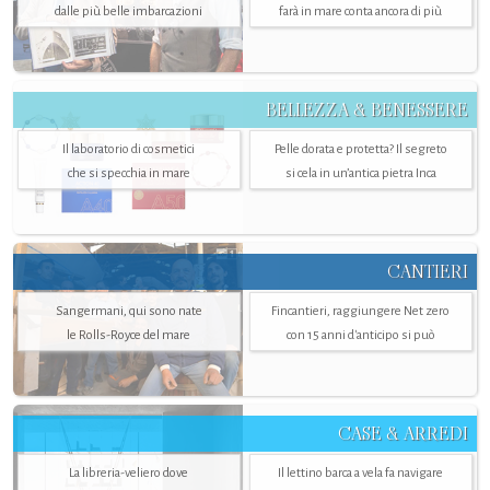
dalle più belle imbarcazioni
farà in mare conta ancora di più
BELLEZZA & BENESSERE
Il laboratorio di cosmetici
Pelle dorata e protetta? Il segreto
che si specchia in mare
si cela in un’antica pietra Inca
CANTIERI
Sangermani, qui sono nate
Fincantieri, raggiungere Net zero
le Rolls-Royce del mare
con 15 anni d'anticipo si può
CASE & ARREDI
La libreria-veliero dove
Il lettino barca a vela fa navigare