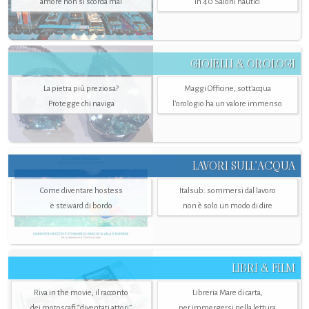
amore non si scorda mai
in 40 Saloni nautici
GIOIELLI & OROLOGI
La pietra più preziosa?
Maggi Officine, sott’acqua
Protegge chi naviga
l'orologio ha un valore immenso
LAVORI SULL’ACQUA
Come diventare hostess
Italsub: sommersi dal lavoro
e steward di bordo
non è solo un modo di dire
LIBRI & FILM
Riva in the movie, il racconto
Libreria Mare di carta,
dei motoscafi “diventati attori”
per immergersi nella lettura