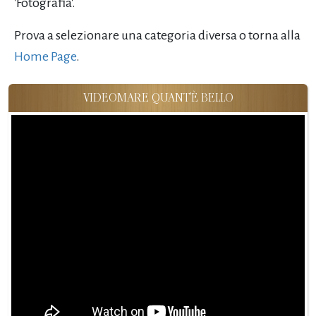
'Fotografia'.
Prova a selezionare una categoria diversa o torna alla
Home Page
.
VIDEOMARE QUANT'È BELLO