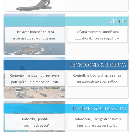
STORIE
L’isola che non c'è è esistita
La flotta tedesca si suicidò così
ma è vissuta solo cinque mesi
autoaffondandosi a Scapa Flow
TECNOLOGIA & RICERCA
Cemento mangiasmog, per avere
Controllate la barca al mare senza
porti più puliti e meno inquinati
muovervi da casa, dall’ufficio
TURISMO & ATTRAZIONI
Trabocchi, i pontili
Portovenere, il borgo di pescatori
"macchine da pesca"
irresistibile esca per i turisti