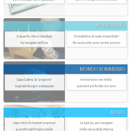
MODELLISMO
Il vascello che ai mondiali
Il modellino di nave irripetibile?
ha navigato nell’oro
Per costruirlo sono serviti 47 anni
MONDO SOMMERSO
Capo Galera, la "prigione"
Immersioni nei relitti:
sognata da ogni subacqueo
questa è profonda 150 anni
MUSEI
Capo Horn fa rivivere imprese
La Spezia. per navigare
ai confini dell’impossibile
nella storia della Marina