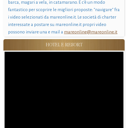
barca, magari a vela, in catamarano. E c'è un modo
fantastico per scoprire le migliori proposte: "navigare" fra
i video selezionati da mareonline.it. Le società di charter
interessate a postare su mareonline.it propri video
possono inviare una e mail a
mareonline@mareonline.it
HOTEL E RESORT