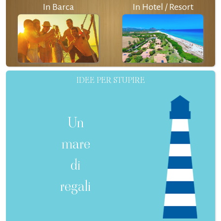
In Barca
In Hotel / Resort
IDEE PER STUPIRE
Un
mare
di
regali