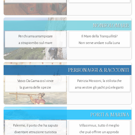
NONSOLOMARE
Per chi ama arrampicare
Il Mare della Tranquillità?
a strapiombo sul mare
Non serve andare sulla Luna
PERSONAGGI & RACCONTI
Vasco Da Gama così vince
Patrizia Mosconi, la stilista che
la guerra delle spezie
ama vestire gli yacht più eleganti
PORTI & MARINA
Palermo, il porto che ha saputo
Villasimius, tutto il meglio
diventare attrazione turistica
che può offrire un approdo