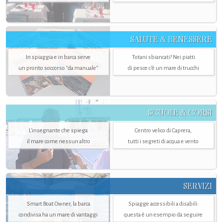
SALUTE & BENESSERE
In spiaggia e in barca serve
Totani sbiancati? Nei piatti
un pronto soccorso "da manuale"
di pesce c'è un mare di trucchi
SCUOLE & CORSI
L'insegnante che spiega
Centro velico di Caprera,
il mare come nessun altro
tutti i segreti di acqua e vento
SERVIZI
Smart Boat Owner, la barca
Spiagge accessibili a disabili:
condivisa ha un mare di vantaggi
questa è un esempio da seguire