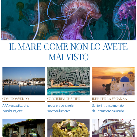
IL MARE COME NON LO AVETE
MAI VISTO
COMPRO&VENDO
CROCIERE&CHARTER
IDEE PER LA VACANZA
AAA vendesi barche,
In crociera per single
Santorini, un sogno nato
posti barca, case…
s'incrocia l’amore?
da un’eruzione da incubo