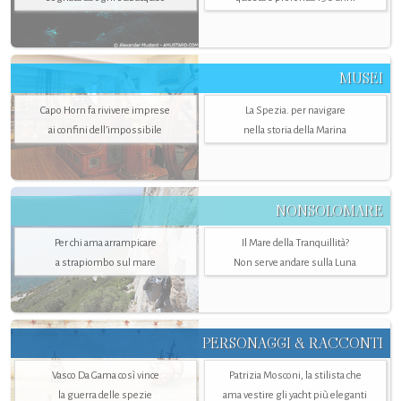
MUSEI
Capo Horn fa rivivere imprese
La Spezia. per navigare
ai confini dell’impossibile
nella storia della Marina
NONSOLOMARE
Per chi ama arrampicare
Il Mare della Tranquillità?
a strapiombo sul mare
Non serve andare sulla Luna
PERSONAGGI & RACCONTI
Vasco Da Gama così vince
Patrizia Mosconi, la stilista che
la guerra delle spezie
ama vestire gli yacht più eleganti