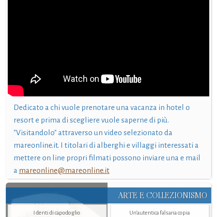
Dedicato a chi vuole prenotare una vacanza in hotel o
resort e prima di scegliere vuole saperne di più.
"Visitandolo" attraverso un video selezionato da
mareonline.it. I titolari di alberghi e villaggi interessati a
mettere on line propri filmati possono inviare una e mail
a
mareonline@mareonline.it
ARTE E COLLEZIONISMO
I denti di capodoglio
Un’autentica falsaria copia