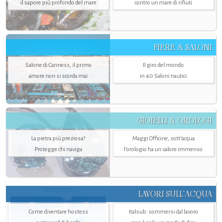
il sapore più profondo del mare
contro un mare di rifiuti
FIERE & SALONI
Salone di Canness, il primo
Il giro del mondo
amore non si scorda mai
in 40 Saloni nautici
GIOIELLI & OROLOGI
La pietra più preziosa?
Maggi Officine, sott’acqua
Protegge chi naviga
l'orologio ha un valore immenso
LAVORI SULL’ACQUA
Come diventare hostess
Italsub: sommersi dal lavoro