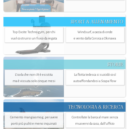
SPORT & ALLENAMENTO
Top Excite Technogym, per chi
Windsurf, a caccia di onde
vuol costruirsi un fisico da regata
e vento dalla Corsica a Okinawa
STORIE
L’isola che non c'è è esistita
La flotta tedesca si suicidò così
ma è vissuta solo cinque mesi
autoaffondandosi a Scapa Flow
TECNOLOGIA & RICERCA
Cemento mangiasmog, per avere
Controllate la barca al mare senza
porti più puliti e meno inquinati
muovervi da casa, dall’ufficio