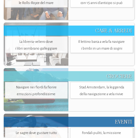
le Rolls-Royce del mare
con 15 anni d'anticipo si può
CASE & ARREDI
La libreria-veliero dove
Il lettino barca a vela fa navigare
i libri sembrano galleggiare
i bimbi in un mare di sogni
CROCIERE
Navigare nei fiordi fa fiorire
Stad Amsterdam, la leggenda
emozioni profondissime
della navigazione a vela rivive
EVENTI
Le sagre dove gustare tutto
Fondali puliti, la missione