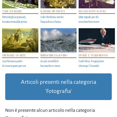
CASE DA MARE
IL MARE IN TAVOLA
REGALI SOTTO IL SOLE
Porto degli argonauti,
I cibi che fanno venire
Idee regalo per chi
la costa smeralda jonica
l’acquolina in bocca
ama barche e mare
UN MARE DI ARTE
IMMAGINI DA SOGNO
STORIE E PERSONAGGI
I più famosi quadri
Le più incredibili
Carlo Riva, l’ingegnere
di mare copiati per voi
burrasche in mare
che stupi' il mondo
Articoli presenti nella categoria
'Fotografia'
Non è presente alcun articolo nella categoria