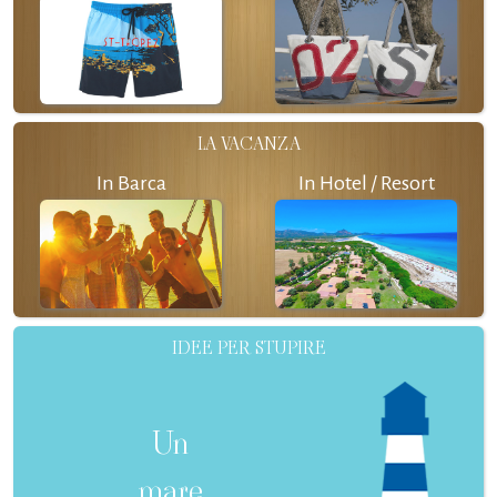
LA VACANZA
In Barca
In Hotel / Resort
IDEE PER STUPIRE
Un
mare