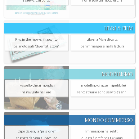
e steward di bordo
non è solo un modo di dire
LIBRI & FILM
Riva in the movie, il racconto
Libreria Mare di carta,
dei motoscafi “diventati attori”
per immergersi nella lettura
MODELLISMO
Il vascello che ai mondiali
Il modellino di nave irripetibile?
ha navigato nell’oro
Per costruirlo sono serviti 47 anni
MONDO SOMMERSO
Capo Galera, la "prigione"
Immersioni nei relitti:
sognata da ogni subacqueo
questa è profonda 150 anni