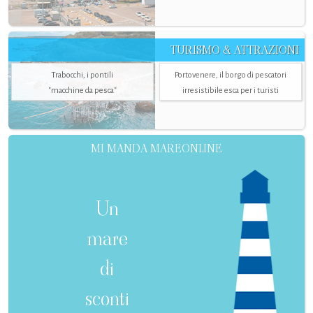
TURISMO & ATTRAZIONI
Trabocchi, i pontili
Portovenere, il borgo di pescatori
"macchine da pesca"
irresistibile esca per i turisti
MI MANDA MAREONLINE
Un
mare
di
sconti