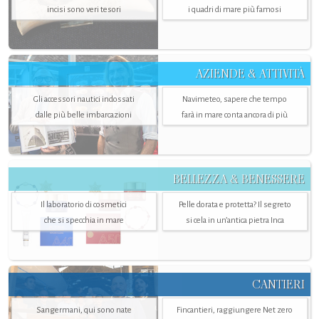
incisi sono veri tesori
i quadri di mare più famosi
AZIENDE & ATTIVITÀ
Gli accessori nautici indossati
Navimeteo, sapere che tempo
dalle più belle imbarcazioni
farà in mare conta ancora di più
BELLEZZA & BENESSERE
Il laboratorio di cosmetici
Pelle dorata e protetta? Il segreto
che si specchia in mare
si cela in un’antica pietra Inca
CANTIERI
Sangermani, qui sono nate
Fincantieri, raggiungere Net zero