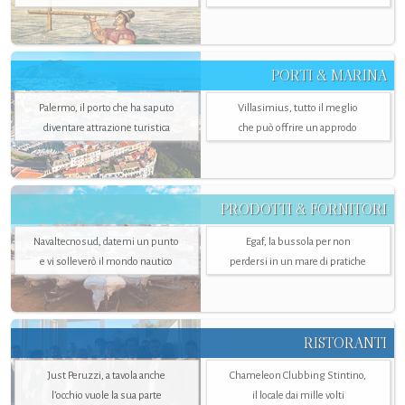
PORTI & MARINA
Palermo, il porto che ha saputo
Villasimius, tutto il meglio
diventare attrazione turistica
che può offrire un approdo
PRODOTTI & FORNITORI
Navaltecnosud, datemi un punto
Egaf, la bussola per non
e vi solleverò il mondo nautico
perdersi in un mare di pratiche
RISTORANTI
Just Peruzzi, a tavola anche
Chameleon Clubbing Stintino,
l’occhio vuole la sua parte
il locale dai mille volti