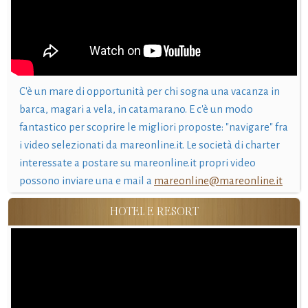
C'è un mare di opportunità per chi sogna una vacanza in
barca, magari a vela, in catamarano. E c'è un modo
fantastico per scoprire le migliori proposte: "navigare" fra
i video selezionati da mareonline.it. Le società di charter
interessate a postare su mareonline.it propri video
possono inviare una e mail a
mareonline@mareonline.it
HOTEL E RESORT