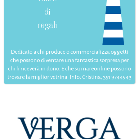
di
regali
Dedicato a chi produce o commercializza oggetti
che possono diventare una fantastica sorpresa per
chi li riceverà in dono. E che su mareonline possono
trovare la miglior vetrina. Info: Cristina, 351 9744943