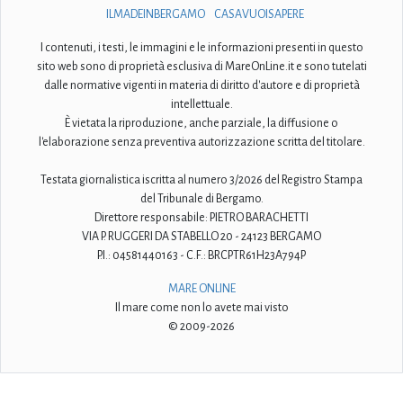
ILMADEINBERGAMO
CASAVUOISAPERE
I contenuti, i testi, le immagini e le informazioni presenti in questo
sito web sono di proprietà esclusiva di MareOnLine.it e sono tutelati
dalle normative vigenti in materia di diritto d'autore e di proprietà
intellettuale.
È vietata la riproduzione, anche parziale, la diffusione o
l'elaborazione senza preventiva autorizzazione scritta del titolare.
Testata giornalistica iscritta al numero 3/2026 del Registro Stampa
del Tribunale di Bergamo.
Direttore responsabile: PIETRO BARACHETTI
VIA P. RUGGERI DA STABELLO 20 - 24123 BERGAMO
P.I.: 04581440163 - C.F.: BRCPTR61H23A794P
MARE ONLINE
Il mare come non lo avete mai visto
© 2009-2026