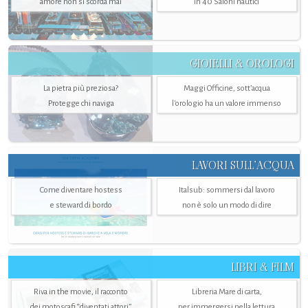
amore non si scorda mai
in 40 Saloni nautici
GIOIELLI & OROLOGI
La pietra più preziosa?
Maggi Officine, sott’acqua
Protegge chi naviga
l'orologio ha un valore immenso
LAVORI SULL’ACQUA
Come diventare hostess
Italsub: sommersi dal lavoro
e steward di bordo
non è solo un modo di dire
LIBRI & FILM
Riva in the movie, il racconto
Libreria Mare di carta,
dei motoscafi “diventati attori”
per immergersi nella lettura