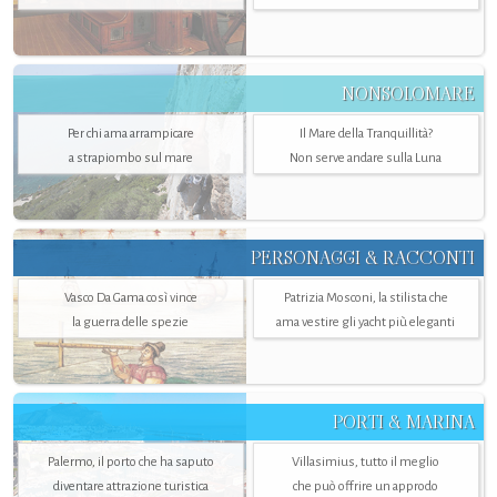
NONSOLOMARE
Per chi ama arrampicare
Il Mare della Tranquillità?
a strapiombo sul mare
Non serve andare sulla Luna
PERSONAGGI & RACCONTI
Vasco Da Gama così vince
Patrizia Mosconi, la stilista che
la guerra delle spezie
ama vestire gli yacht più eleganti
PORTI & MARINA
Palermo, il porto che ha saputo
Villasimius, tutto il meglio
diventare attrazione turistica
che può offrire un approdo