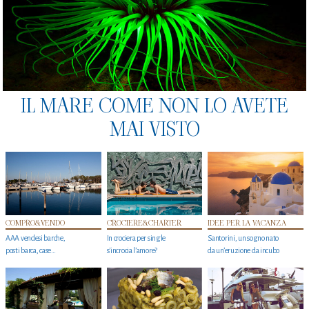
IL MARE COME NON LO AVETE
MAI VISTO
COMPRO&VENDO
CROCIERE&CHARTER
IDEE PER LA VACANZA
AAA vendesi barche,
In crociera per single
Santorini, un sogno nato
posti barca, case…
s'incrocia l’amore?
da un’eruzione da incubo