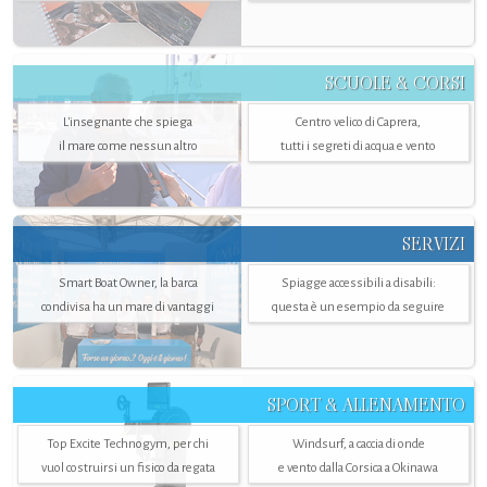
SCUOLE & CORSI
L'insegnante che spiega
Centro velico di Caprera,
il mare come nessun altro
tutti i segreti di acqua e vento
SERVIZI
Smart Boat Owner, la barca
Spiagge accessibili a disabili:
condivisa ha un mare di vantaggi
questa è un esempio da seguire
SPORT & ALLENAMENTO
Top Excite Technogym, per chi
Windsurf, a caccia di onde
vuol costruirsi un fisico da regata
e vento dalla Corsica a Okinawa