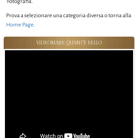
'Fotografia'.
Prova a selezionare una categoria diversa o torna alla
Home Page
.
VIDEOMARE QUANT'È BELLO