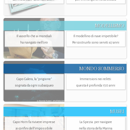
MODELLISMO
Il vascello che ai mondiali
Il modellino di nave irripetibile?
ha navigato nell’oro
Per costruirlo sono serviti 47 anni
MONDO SOMMERSO
Capo Galera, la "prigione"
Immersioni nei relitti:
sognata da ogni subacqueo
questa è profonda 150 anni
MUSEI
Capo Horn fa rivivere imprese
La Spezia. per navigare
ai confini dell’impossibile
nella storia della Marina