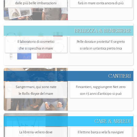
dalle più belle imbarcazioni
farà in mare conta ancora di più
BELLEZZA & BENESSERE
Il laboratorio di cosmetici
Pelle dorata e protetta? Il segreto
che si specchia in mare
si cela in un’antica pietra Inca
CANTIERI
Sangermani, qui sono nate
Fincantieri, raggiungere Net zero
le Rolls-Royce del mare
con 15 anni d'anticipo si può
CASE & ARREDI
La libreria-veliero dove
Il lettino barca a vela fa navigare