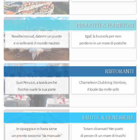
PRODOTTI & FORNITORI
Navaltecnosud, datemi un punto
Egaf, la bussola per non
e vi solleverò il mondo nautico
perdersi in un mare di pratiche
RISTORANTI
Just Peruzzi, a tavola anche
Chameleon Clubbing Stintino,
l’occhio vuole la sua parte
il locale dai mille volti
SALUTE & BENESSERE
In spiaggia e in barca serve
Totani sbiancati? Nei piatti
un pronto soccorso "da manuale"
di pesce c'è un mare di trucchi