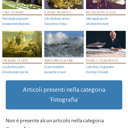
CASE DA MARE
IL MARE IN TAVOLA
REGALI SOTTO IL SOLE
Porto degli argonauti,
I cibi che fanno venire
Idee regalo per chi
la costa smeralda jonica
l’acquolina in bocca
ama barche e mare
UN MARE DI ARTE
IMMAGINI DA SOGNO
STORIE E PERSONAGGI
I più famosi quadri
Le più incredibili
Carlo Riva, l’ingegnere
di mare copiati per voi
burrasche in mare
che stupi' il mondo
Articoli presenti nella categoria
'Fotografia'
Non è presente alcun articolo nella categoria