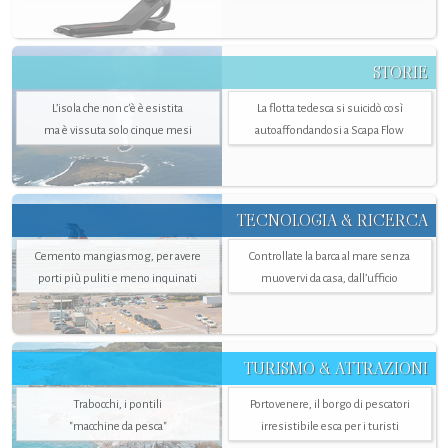
STORIE
L’isola che non c'è è esistita
La flotta tedesca si suicidò così
ma è vissuta solo cinque mesi
autoaffondandosi a Scapa Flow
TECNOLOGIA & RICERCA
Cemento mangiasmog, per avere
Controllate la barca al mare senza
porti più puliti e meno inquinati
muovervi da casa, dall’ufficio
TURISMO & ATTRAZIONI
Trabocchi, i pontili
Portovenere, il borgo di pescatori
"macchine da pesca"
irresistibile esca per i turisti