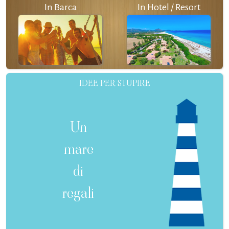
In Barca
In Hotel / Resort
IDEE PER STUPIRE
Un
mare
di
regali