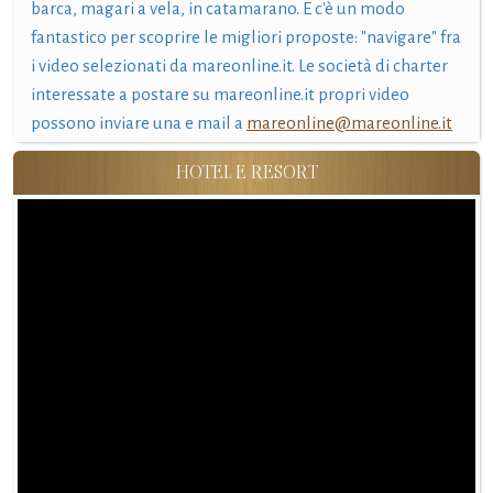
barca, magari a vela, in catamarano. E c'è un modo
fantastico per scoprire le migliori proposte: "navigare" fra
i video selezionati da mareonline.it. Le società di charter
interessate a postare su mareonline.it propri video
possono inviare una e mail a
mareonline@mareonline.it
HOTEL E RESORT