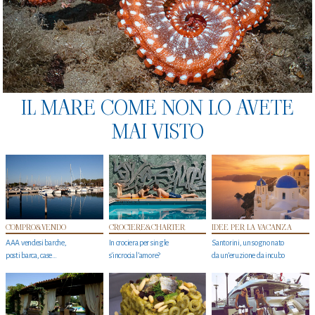
IL MARE COME NON LO AVETE
MAI VISTO
COMPRO&VENDO
CROCIERE&CHARTER
IDEE PER LA VACANZA
AAA vendesi barche,
In crociera per single
Santorini, un sogno nato
posti barca, case…
s'incrocia l’amore?
da un’eruzione da incubo