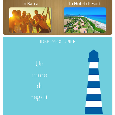
In Barca
In Hotel / Resort
IDEE PER STUPIRE
Un
mare
di
regali