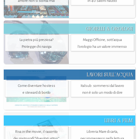
amore non si scorda mai
in 40 Saloni nautici
GIOIELLI & OROLOGI
La pietra più preziosa?
Maggi Officine, sott’acqua
Protegge chi naviga
l'orologio ha un valore immenso
LAVORI SULL’ACQUA
Come diventare hostess
Italsub: sommersi dal lavoro
e steward di bordo
non è solo un modo di dire
LIBRI & FILM
Riva in the movie, il racconto
Libreria Mare di carta,
dei motoscafi “diventati attori”
per immergersi nella lettura