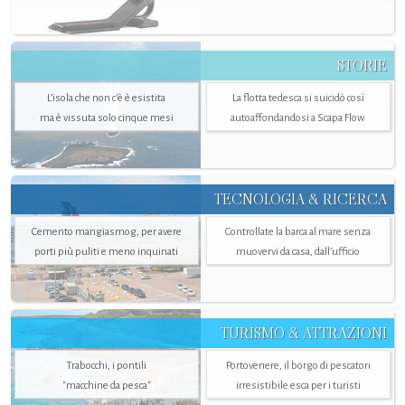
STORIE
L’isola che non c'è è esistita
La flotta tedesca si suicidò così
ma è vissuta solo cinque mesi
autoaffondandosi a Scapa Flow
TECNOLOGIA & RICERCA
Cemento mangiasmog, per avere
Controllate la barca al mare senza
porti più puliti e meno inquinati
muovervi da casa, dall’ufficio
TURISMO & ATTRAZIONI
Trabocchi, i pontili
Portovenere, il borgo di pescatori
"macchine da pesca"
irresistibile esca per i turisti