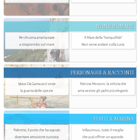
NONSOLOMARE
Per chi ama arrampicare
Il Mare della Tranquillità?
a strapiombo sul mare
Non serve andare sulla Luna
PERSONAGGI & RACCONTI
Vasco Da Gama così vince
Patrizia Mosconi, la stilista che
la guerra delle spezie
ama vestire gli yacht più eleganti
PORTI & MARINA
Palermo, il porto che ha saputo
Villasimius, tutto il meglio
diventare attrazione turistica
che può offrire un approdo