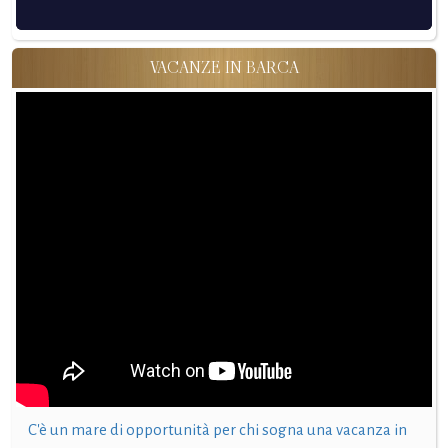
VACANZE IN BARCA
C'è un mare di opportunità per chi sogna una vacanza in