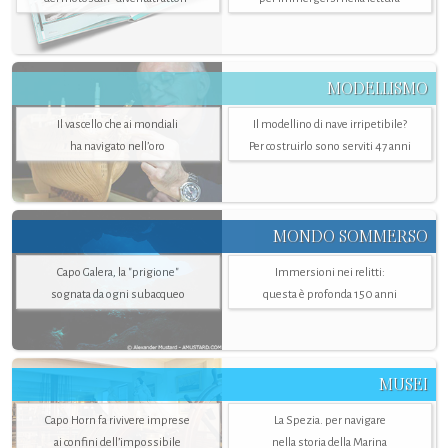
MODELLISMO
Il vascello che ai mondiali
Il modellino di nave irripetibile?
ha navigato nell’oro
Per costruirlo sono serviti 47 anni
MONDO SOMMERSO
Capo Galera, la "prigione"
Immersioni nei relitti:
sognata da ogni subacqueo
questa è profonda 150 anni
MUSEI
Capo Horn fa rivivere imprese
La Spezia. per navigare
ai confini dell’impossibile
nella storia della Marina