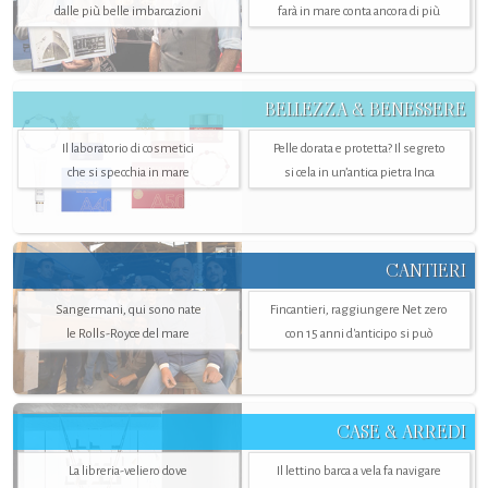
dalle più belle imbarcazioni
farà in mare conta ancora di più
BELLEZZA & BENESSERE
Il laboratorio di cosmetici
Pelle dorata e protetta? Il segreto
che si specchia in mare
si cela in un’antica pietra Inca
CANTIERI
Sangermani, qui sono nate
Fincantieri, raggiungere Net zero
le Rolls-Royce del mare
con 15 anni d'anticipo si può
CASE & ARREDI
La libreria-veliero dove
Il lettino barca a vela fa navigare