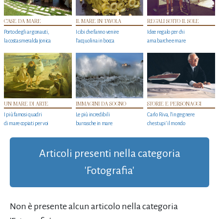
CASE DA MARE
IL MARE IN TAVOLA
REGALI SOTTO IL SOLE
Porto degli argonauti,
I cibi che fanno venire
Idee regalo per chi
la costa smeralda jonica
l’acquolina in bocca
ama barche e mare
UN MARE DI ARTE
IMMAGINI DA SOGNO
STORIE E PERSONAGGI
I più famosi quadri
Le più incredibili
Carlo Riva, l’ingegnere
di mare copiati per voi
burrasche in mare
che stupi' il mondo
Articoli presenti nella categoria
'Fotografia'
Non è presente alcun articolo nella categoria