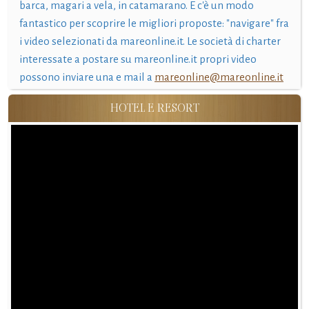
barca, magari a vela, in catamarano. E c'è un modo
fantastico per scoprire le migliori proposte: "navigare" fra
i video selezionati da mareonline.it. Le società di charter
interessate a postare su mareonline.it propri video
possono inviare una e mail a
mareonline@mareonline.it
HOTEL E RESORT