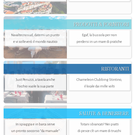
PRODOTTI & FORNITORI
Navaltecnosud, datemi un punto
Egaf, la bussola per non
e vi solleverò il mondo nautico
perdersi in un mare di pratiche
RISTORANTI
Just Peruzzi, a tavola anche
Chameleon Clubbing Stintino,
l’occhio vuole la sua parte
il locale dai mille volti
SALUTE & BENESSERE
In spiaggia e in barca serve
Totani sbiancati? Nei piatti
un pronto soccorso "da manuale"
di pesce c'è un mare di trucchi