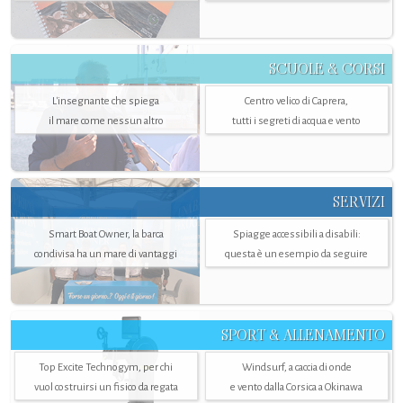
SCUOLE & CORSI
L'insegnante che spiega
Centro velico di Caprera,
il mare come nessun altro
tutti i segreti di acqua e vento
SERVIZI
Smart Boat Owner, la barca
Spiagge accessibili a disabili:
condivisa ha un mare di vantaggi
questa è un esempio da seguire
SPORT & ALLENAMENTO
Top Excite Technogym, per chi
Windsurf, a caccia di onde
vuol costruirsi un fisico da regata
e vento dalla Corsica a Okinawa