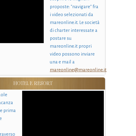
proposte: "navigare" fra
i video selezionati da
mareonline.it. Le società
di charter interessate a
postare su
mareonline.it propri
video possono inviare
una e mail a
mareonline@mareonline.it
HOTEL E RESORT
uole
acanza
 e prima
e
traverso