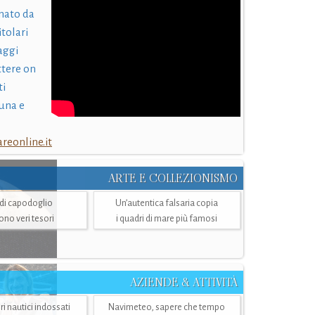
nato da
itolari
laggi
ttere on
ti
una e
eonline.it
ARTE E COLLEZIONISMO
i di capodoglio
Un’autentica falsaria copia
sono veri tesori
i quadri di mare più famosi
AZIENDE & ATTIVITÀ
ri nautici indossati
Navimeteo, sapere che tempo