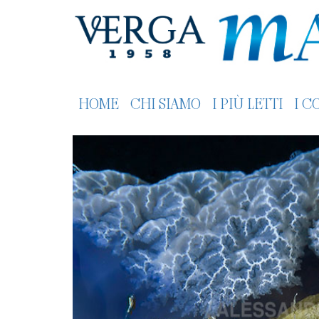
HOME
CHI SIAMO
I PIÙ LETTI
I C