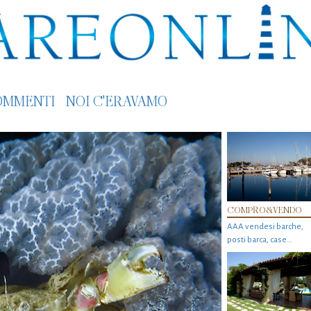
OMMENTI
NOI C'ERAVAMO
COMPRO&VENDO
AAA vendesi barche,
posti barca, case…