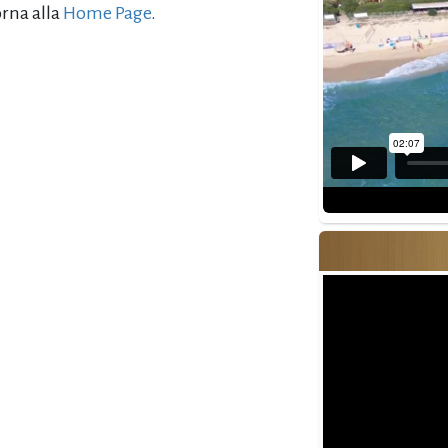
orna alla
Home Page
.