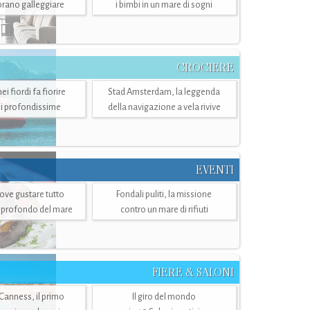
mbrano galleggiare
i bimbi in un mare di sogni
CROCIERE
i fiordi fa fiorire
Stad Amsterdam, la leggenda
i profondissime
della navigazione a vela rivive
EVENTI
dove gustare tutto
Fondali puliti, la missione
ù profondo del mare
contro un mare di rifiuti
FIERE & SALONI
 Canness, il primo
Il giro del mondo