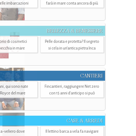
belle imbarcazioni
farà in mare conta ancora di più
BELLEZZA & BENESSERE
torio di cosmetici
Pelle dorata e protetta? Il segreto
specchia in mare
si cela in un’antica pietra Inca
CANTIERI
i, qui sono nate
Fincantieri, raggiungere Net zero
-Royce del mare
con 15 anni d'anticipo si può
CASE & ARREDI
ria-veliero dove
Il lettino barca a vela fa navigare