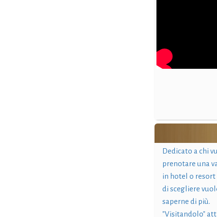
Dedicato a chi v
prenotare una v
in hotel o resort
di scegliere vuol
saperne di più.
"Visitandolo" at