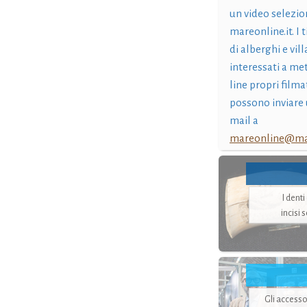
un video selezio
mareonline.it. I t
di alberghi e vil
interessati a me
line propri filma
possono inviare 
mail a
mareonline@mar
I dent
incisi 
Gli accesso