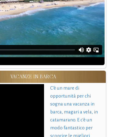
VACANZE IN BARCA
C'è un mare di
opportunità per chi
sogna una vacanza in
barca, magari a vela, in
catamarano. E c'è un
modo fantastico per
scoprire le migliori