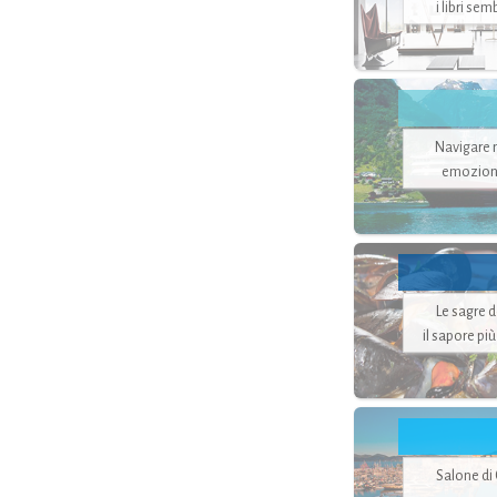
i libri se
Navigare ne
emozion
Le sagre 
il sapore pi
Salone di