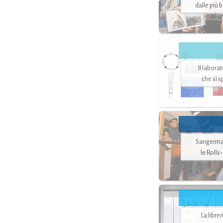
dalle più 
Il labora
che si 
Sangerman
le Rolls
La libre