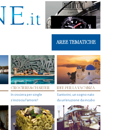
AREE TEMATICHE
CROCIERE&CHARTER
IDEE PER LA VACANZA
In crociera per single
Santorini, un sogno nato
s'incrocia l’amore?
da un’eruzione da incubo