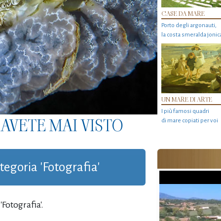
CASE DA MARE
Porto degli argonauti,
la costa smeralda jonic
UN MARE DI ARTE
I più famosi quadri
AVETE MAI VISTO
di mare copiati per voi
ategoria 'Fotografia'
Fotografia'.