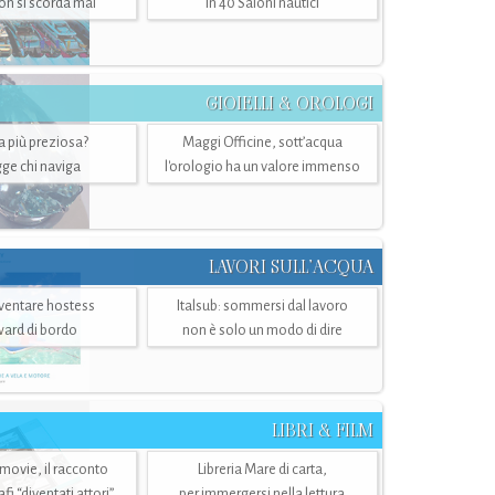
n si scorda mai
in 40 Saloni nautici
GIOIELLI & OROLOGI
ra più preziosa?
Maggi Officine, sott’acqua
ge chi naviga
l'orologio ha un valore immenso
LAVORI SULL’ACQUA
ventare hostess
Italsub: sommersi dal lavoro
ward di bordo
non è solo un modo di dire
LIBRI & FILM
 movie, il racconto
Libreria Mare di carta,
i “diventati attori”
per immergersi nella lettura