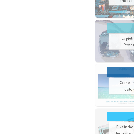
amore no
La piet
Proteg
Come di
e ste
Riva in the
dei motoscaf