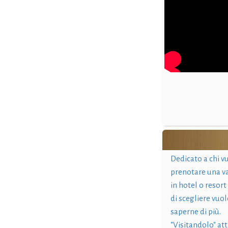
Dedicato a chi v
prenotare una v
in hotel o resort
di scegliere vuol
saperne di più.
"Visitandolo" at