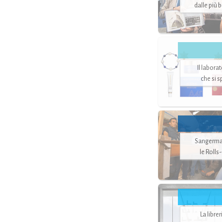
dalle più 
Il labora
che si 
Sangerman
le Rolls
La libre