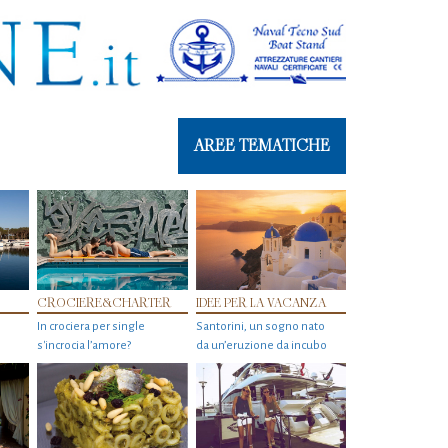
AREE TEMATICHE
CROCIERE&CHARTER
IDEE PER LA VACANZA
In crociera per single
Santorini, un sogno nato
s'incrocia l’amore?
da un’eruzione da incubo