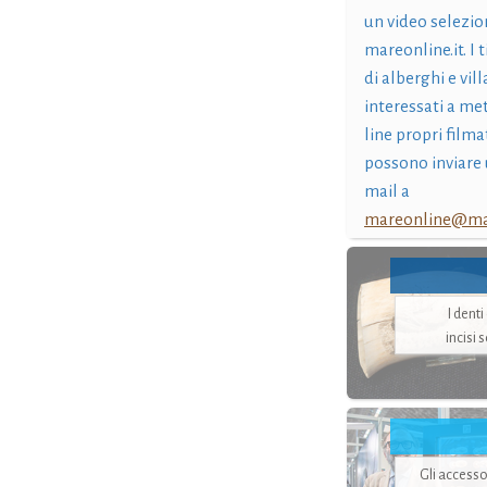
un video selezio
mareonline.it. I t
di alberghi e vil
interessati a me
line propri filma
possono inviare 
mail a
mareonline@mar
I dent
incisi 
Gli accesso