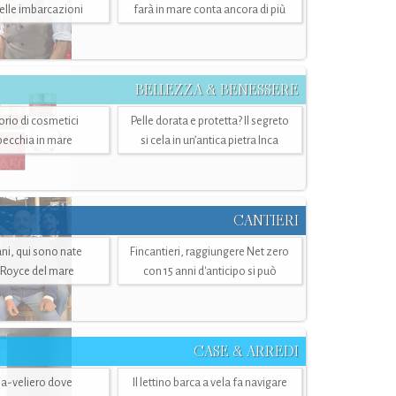
belle imbarcazioni
farà in mare conta ancora di più
BELLEZZA & BENESSERE
torio di cosmetici
Pelle dorata e protetta? Il segreto
specchia in mare
si cela in un’antica pietra Inca
CANTIERI
i, qui sono nate
Fincantieri, raggiungere Net zero
-Royce del mare
con 15 anni d'anticipo si può
CASE & ARREDI
ria-veliero dove
Il lettino barca a vela fa navigare