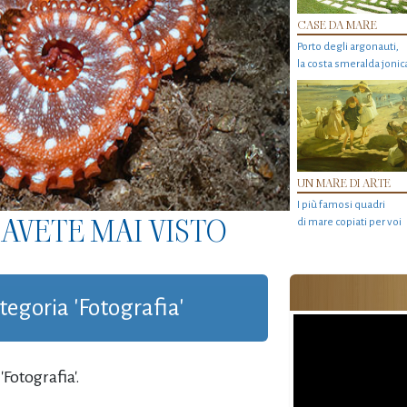
CASE DA MARE
Porto degli argonauti,
la costa smeralda jonic
UN MARE DI ARTE
I più famosi quadri
AVETE MAI VISTO
di mare copiati per voi
ategoria 'Fotografia'
Fotografia'.