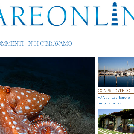
OMMENTI
NOI C'ERAVAMO
COMPRO&VENDO
AAA vendesi barche,
posti barca, case…