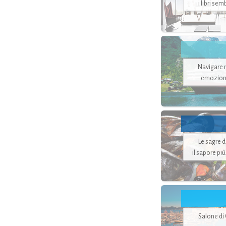
i libri se
Navigare ne
emozion
Le sagre 
il sapore pi
Salone di