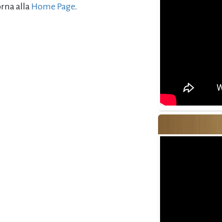
orna alla
Home Page
.