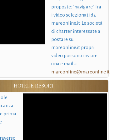
proposte: "navigare" fra
i video selezionati da
mareonline.it. Le società
di charter interessate a
postare su
mareonline.it propri
video possono inviare
una e mail a
mareonline@mareonline.it
HOTEL E RESORT
uole
acanza
 e prima
e
traverso