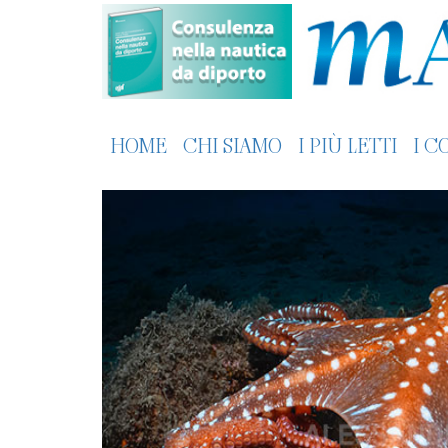
HOME
CHI SIAMO
I PIÙ LETTI
I C