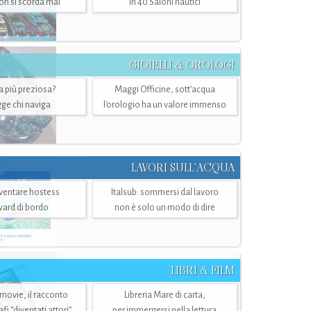
n si scorda mai
in 40 Saloni nautici
GIOIELLI & OROLOGI
ra più preziosa?
Maggi Officine, sott’acqua
ge chi naviga
l'orologio ha un valore immenso
LAVORI SULL’ACQUA
ventare hostess
Italsub: sommersi dal lavoro
ward di bordo
non è solo un modo di dire
LIBRI & FILM
 movie, il racconto
Libreria Mare di carta,
i “diventati attori”
per immergersi nella lettura