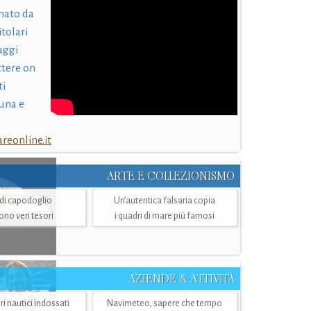
nato da
itolari
laggi
ttere on
ti
una e
eonline.it
ARTE E COLLEZIONISMO
i di capodoglio
Un’autentica falsaria copia
sono veri tesori
i quadri di mare più famosi
AZIENDE & ATTIVITÀ
ri nautici indossati
Navimeteo, sapere che tempo