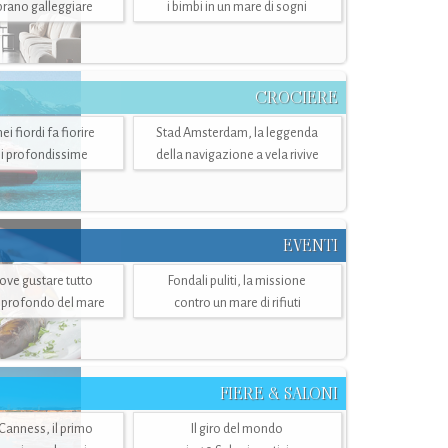
mbrano galleggiare
i bimbi in un mare di sogni
CROCIERE
i fiordi fa fiorire
Stad Amsterdam, la leggenda
i profondissime
della navigazione a vela rivive
EVENTI
dove gustare tutto
Fondali puliti, la missione
ù profondo del mare
contro un mare di rifiuti
FIERE & SALONI
 Canness, il primo
Il giro del mondo