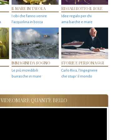
IL MARE IN TAVOLA
REGALI SOTTO IL SOLE
I cibi che fanno venire
Idee regalo per chi
a
l’acquolina in bocca
ama barche e mare
IMMAGINI DA SOGNO
STORIE E PERSONAGGI
Le più incredibili
Carlo Riva, l’ingegnere
burrasche in mare
che stupi' il mondo
VIDEOMARE QUANT'È BELLO