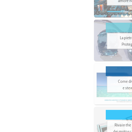
amore no
La piet
Proteg
Come di
e ste
Riva in the
dei motoscaf