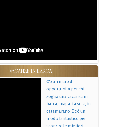
VACANZE IN BARCA
C'è un mare di
opportunità per chi
sogna una vacanza in
barca, magari a vela, in
catamarano. E c'è un
modo fantastico per
scoprire le migliori