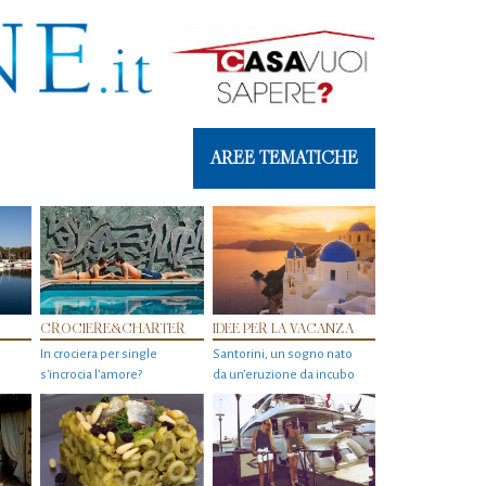
AREE TEMATICHE
CROCIERE&CHARTER
IDEE PER LA VACANZA
In crociera per single
Santorini, un sogno nato
s'incrocia l’amore?
da un’eruzione da incubo