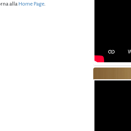
orna alla
Home Page
.