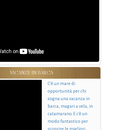
VACANZE IN BARCA
C'è un mare di
opportunità per chi
sogna una vacanza in
barca, magari a vela, in
catamarano. E c'è un
modo fantastico per
scoprire le migliori