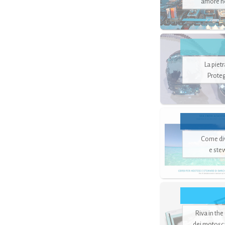
amore no
La piet
Proteg
Come di
e ste
Riva in the
dei motoscaf