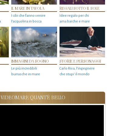
IL MARE IN TAVOLA
REGALI SOTTO IL SOLE
I cibi che fanno venire
Idee regalo per chi
a
l’acquolina in bocca
ama barche e mare
IMMAGINI DA SOGNO
STORIE E PERSONAGGI
Le più incredibili
Carlo Riva, l’ingegnere
burrasche in mare
che stupi' il mondo
VIDEOMARE QUANT'È BELLO