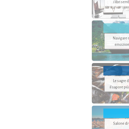
i libri se
Navigare ne
emozion
Le sagre 
il sapore pi
Salone di