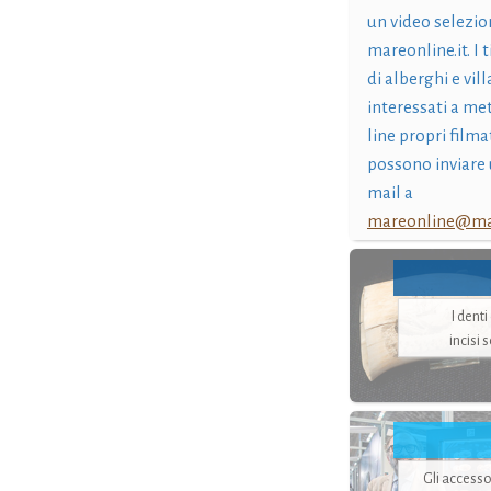
un video selezio
mareonline.it. I t
di alberghi e vil
interessati a me
line propri filma
possono inviare 
mail a
mareonline@mar
I dent
incisi 
Gli accesso