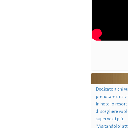
Dedicato a chi v
prenotare una v
in hotel o resort
di scegliere vuol
saperne di più.
"Visitandolo" at