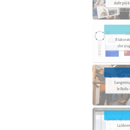
dalle più 
Il labora
che si 
Sangerman
le Rolls
La libre