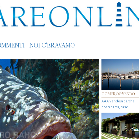
OMMENTI
NOI C'ERAVAMO
COMPRO&VENDO
AAA vendesi barche,
posti barca, case…