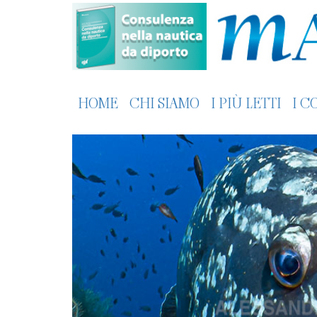
HOME
CHI SIAMO
I PIÙ LETTI
I C