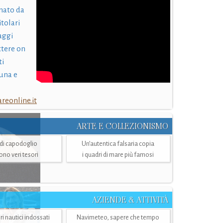
nato da
itolari
laggi
ttere on
ti
una e
eonline.it
ARTE E COLLEZIONISMO
i di capodoglio
Un’autentica falsaria copia
sono veri tesori
i quadri di mare più famosi
AZIENDE & ATTIVITÀ
ri nautici indossati
Navimeteo, sapere che tempo