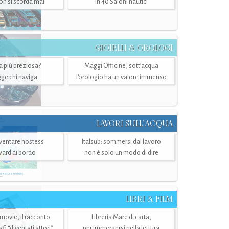
n si scorda mai
in 40 Saloni nautici
GIOIELLI & OROLOGI
ra più preziosa?
Maggi Officine, sott’acqua
ge chi naviga
l'orologio ha un valore immenso
LAVORI SULL’ACQUA
ventare hostess
Italsub: sommersi dal lavoro
ward di bordo
non è solo un modo di dire
LIBRI & FILM
 movie, il racconto
Libreria Mare di carta,
i “diventati attori”
per immergersi nella lettura