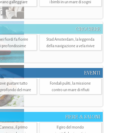
mbrano galleggiare
i bimbi in un mare di sogni
CROCIERE
i fiordi fa fiorire
Stad Amsterdam, la leggenda
i profondissime
della navigazione a vela rivive
EVENTI
dove gustare tutto
Fondali puliti, la missione
ù profondo del mare
contro un mare di rifiuti
FIERE & SALONI
 Canness, il primo
Il giro del mondo