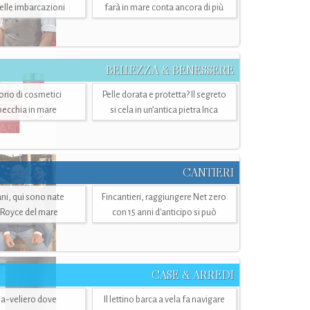
belle imbarcazioni
farà in mare conta ancora di più
BELLEZZA & BENESSERE
torio di cosmetici
Pelle dorata e protetta? Il segreto
specchia in mare
si cela in un’antica pietra Inca
CANTIERI
i, qui sono nate
Fincantieri, raggiungere Net zero
-Royce del mare
con 15 anni d'anticipo si può
CASE & ARREDI
ria-veliero dove
Il lettino barca a vela fa navigare