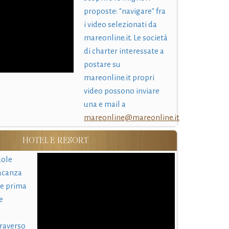
proposte: "navigare" fra
i video selezionati da
mareonline.it. Le società
di charter interessate a
postare su
mareonline.it propri
video possono inviare
una e mail a
mareonline@mareonline.it
HOTEL E RESORT
uole
acanza
 e prima
e
traverso