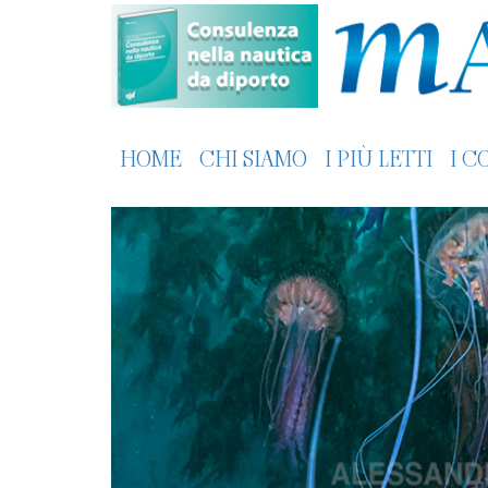
HOME
CHI SIAMO
I PIÙ LETTI
I C