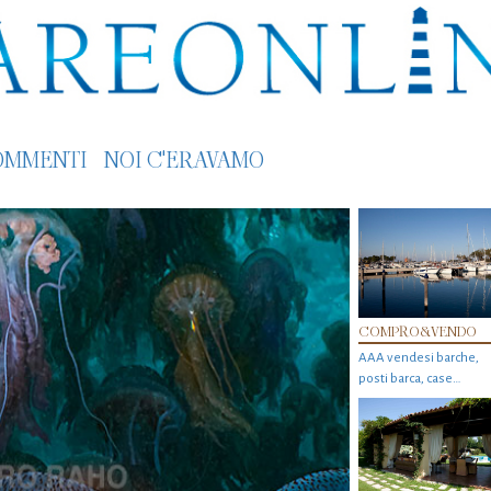
OMMENTI
NOI C'ERAVAMO
COMPRO&VENDO
AAA vendesi barche,
posti barca, case…