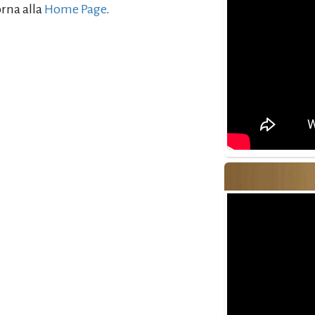
orna alla
Home Page
.