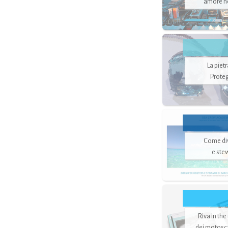
amore no
La piet
Proteg
Come di
e ste
Riva in the
dei motoscaf