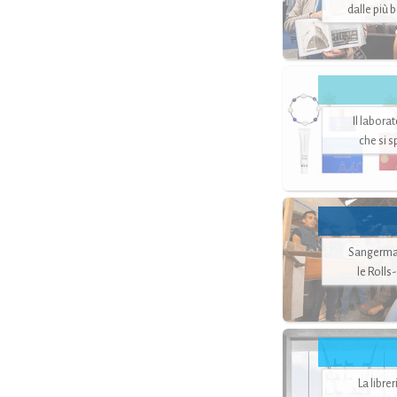
dalle più 
Il labora
che si 
Sangerman
le Rolls
La libre