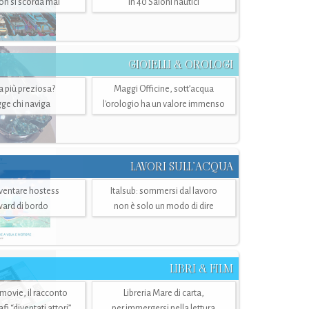
n si scorda mai
in 40 Saloni nautici
GIOIELLI & OROLOGI
ra più preziosa?
Maggi Officine, sott’acqua
ge chi naviga
l'orologio ha un valore immenso
LAVORI SULL’ACQUA
ventare hostess
Italsub: sommersi dal lavoro
ward di bordo
non è solo un modo di dire
LIBRI & FILM
 movie, il racconto
Libreria Mare di carta,
i “diventati attori”
per immergersi nella lettura