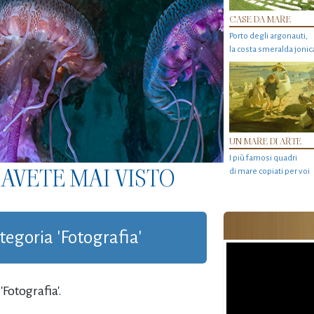
CASE DA MARE
Porto degli argonauti,
la costa smeralda jonic
UN MARE DI ARTE
I più famosi quadri
AVETE MAI VISTO
di mare copiati per voi
ategoria 'Fotografia'
Fotografia'.