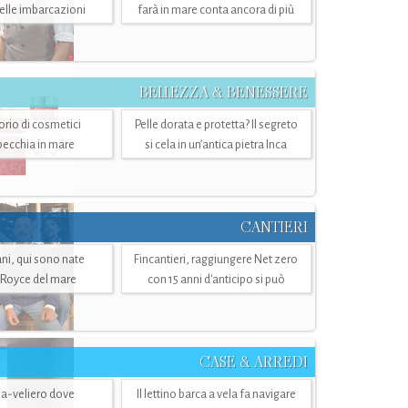
belle imbarcazioni
farà in mare conta ancora di più
BELLEZZA & BENESSERE
torio di cosmetici
Pelle dorata e protetta? Il segreto
specchia in mare
si cela in un’antica pietra Inca
CANTIERI
i, qui sono nate
Fincantieri, raggiungere Net zero
-Royce del mare
con 15 anni d'anticipo si può
CASE & ARREDI
ria-veliero dove
Il lettino barca a vela fa navigare