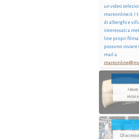
un video selezio
mareonline.it. I t
di alberghi e vil
interessati a me
line propri filma
possono inviare 
mail a
mareonline@mar
I dent
incisi 
Gli accesso