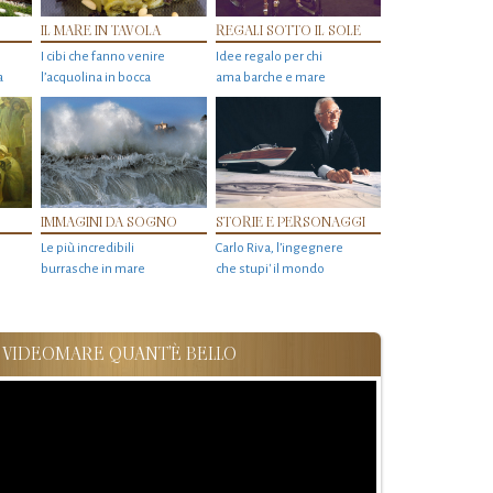
IL MARE IN TAVOLA
REGALI SOTTO IL SOLE
I cibi che fanno venire
Idee regalo per chi
a
l’acquolina in bocca
ama barche e mare
IMMAGINI DA SOGNO
STORIE E PERSONAGGI
Le più incredibili
Carlo Riva, l’ingegnere
burrasche in mare
che stupi' il mondo
VIDEOMARE QUANT'È BELLO