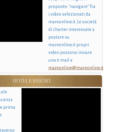
proposte: "navigare" fra
i video selezionati da
mareonline.it. Le società
di charter interessate a
postare su
mareonline.it propri
video possono inviare
una e mail a
mareonline@mareonline.it
HOTEL E RESORT
uole
acanza
 e prima
e
traverso