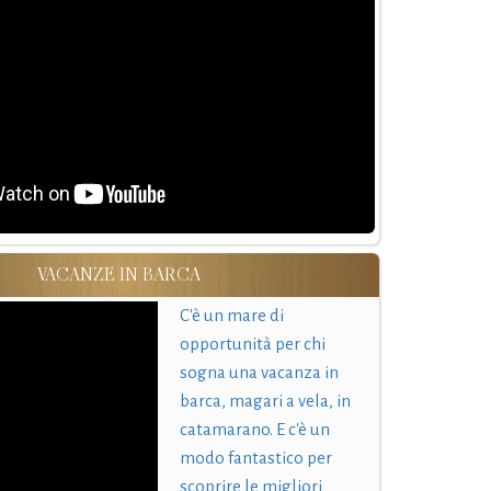
VACANZE IN BARCA
C'è un mare di
opportunità per chi
sogna una vacanza in
barca, magari a vela, in
catamarano. E c'è un
modo fantastico per
scoprire le migliori