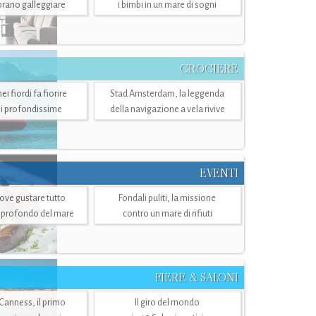
mbrano galleggiare
i bimbi in un mare di sogni
CROCIERE
i fiordi fa fiorire
Stad Amsterdam, la leggenda
i profondissime
della navigazione a vela rivive
EVENTI
dove gustare tutto
Fondali puliti, la missione
ù profondo del mare
contro un mare di rifiuti
FIERE & SALONI
 Canness, il primo
Il giro del mondo