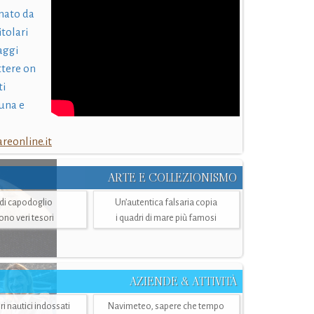
nato da
itolari
laggi
ttere on
ti
una e
eonline.it
ARTE E COLLEZIONISMO
i di capodoglio
Un’autentica falsaria copia
sono veri tesori
i quadri di mare più famosi
AZIENDE & ATTIVITÀ
ri nautici indossati
Navimeteo, sapere che tempo