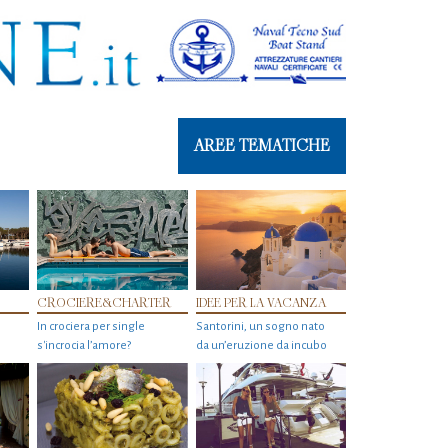
AREE TEMATICHE
CROCIERE&CHARTER
IDEE PER LA VACANZA
In crociera per single
Santorini, un sogno nato
s'incrocia l’amore?
da un’eruzione da incubo