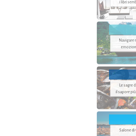
i libri se
Navigare ne
emozion
Le sagre 
il sapore pi
Salone di