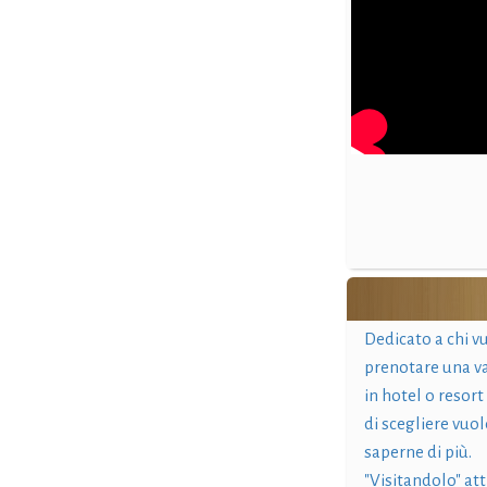
Dedicato a chi v
prenotare una v
in hotel o resort
di scegliere vuol
saperne di più.
"Visitandolo" at