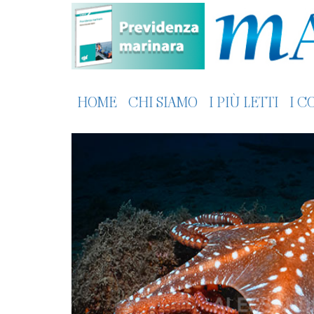
HOME
CHI SIAMO
I PIÙ LETTI
I C