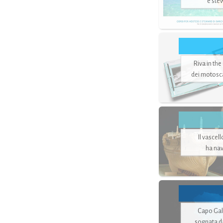
e ste
Riva in the
dei motoscaf
Il vascel
ha nav
Capo Gale
sognata d