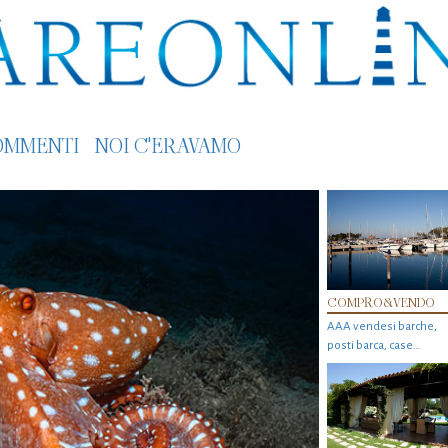
OMMENTI
NOI C'ERAVAMO
COMPRO&VENDO
AAA vendesi barche,
posti barca, case…