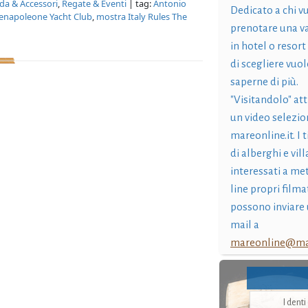
a & Accessori
,
Regate & Eventi
| tag:
Antonio
Dedicato a chi v
napoleone Yacht Club
,
mostra Italy Rules The
prenotare una v
in hotel o resort
di scegliere vuol
saperne di più.
"Visitandolo" at
un video selezio
mareonline.it. I t
di alberghi e vil
interessati a me
line propri filma
possono inviare 
mail a
mareonline@mar
I dent