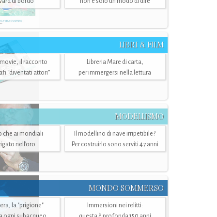
ward di bordo
non è solo un modo di dire
LIBRI & FILM
 movie, il racconto
Libreria Mare di carta,
i “diventati attori”
per immergersi nella lettura
MODELLISMO
lo che ai mondiali
Il modellino di nave irripetibile?
igato nell’oro
Per costruirlo sono serviti 47 anni
MONDO SOMMERSO
ra, la "prigione"
Immersioni nei relitti:
a ogni subacqueo
questa è profonda 150 anni