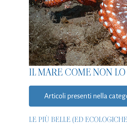
IL MARE COME NON LO 
Articoli presenti nella cate
LE PIÙ BELLE (ED ECOLOGICH