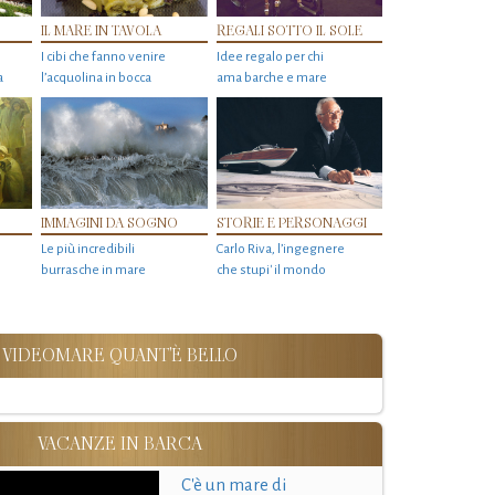
IL MARE IN TAVOLA
REGALI SOTTO IL SOLE
I cibi che fanno venire
Idee regalo per chi
a
l’acquolina in bocca
ama barche e mare
IMMAGINI DA SOGNO
STORIE E PERSONAGGI
Le più incredibili
Carlo Riva, l’ingegnere
burrasche in mare
che stupi' il mondo
VIDEOMARE QUANT'È BELLO
VACANZE IN BARCA
C'è un mare di