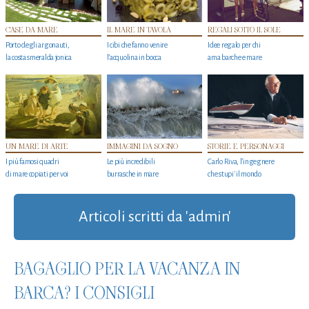
CASE DA MARE
IL MARE IN TAVOLA
REGALI SOTTO IL SOLE
Porto degli argonauti,
I cibi che fanno venire
Idee regalo per chi
la costa smeralda jonica
l’acquolina in bocca
ama barche e mare
UN MARE DI ARTE
IMMAGINI DA SOGNO
STORIE E PERSONAGGI
I più famosi quadri
Le più incredibili
Carlo Riva, l’ingegnere
di mare copiati per voi
burrasche in mare
che stupi' il mondo
Articoli scritti da 'admin'
BAGAGLIO PER LA VACANZA IN
BARCA? I CONSIGLI