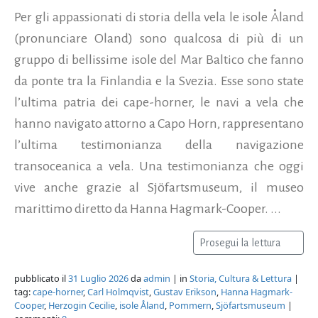
Per gli appassionati di storia della vela le isole Åland
(pronunciare Oland) sono qualcosa di più di un
gruppo di bellissime isole del Mar Baltico che fanno
da ponte tra la Finlandia e la Svezia. Esse sono state
l’ultima patria dei cape-horner, le navi a vela che
hanno navigato attorno a Capo Horn, rappresentano
l’ultima testimonianza della navigazione
transoceanica a vela. Una testimonianza che oggi
vive anche grazie al Sjöfartsmuseum, il museo
marittimo diretto da Hanna Hagmark-Cooper. ...
Prosegui la lettura
pubblicato il
31 Luglio 2026
da
admin
| in
Storia, Cultura & Lettura
|
tag:
cape-horner
,
Carl Holmqvist
,
Gustav Erikson
,
Hanna Hagmark-
Cooper
,
Herzogin Cecilie
,
isole Åland
,
Pommern
,
Sjöfartsmuseum
|