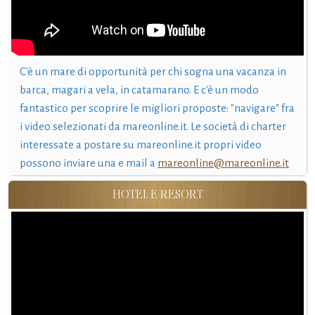
C'è un mare di opportunità per chi sogna una vacanza in
barca, magari a vela, in catamarano. E c'è un modo
fantastico per scoprire le migliori proposte: "navigare" fra
i video selezionati da mareonline.it. Le società di charter
interessate a postare su mareonline.it propri video
possono inviare una e mail a
mareonline@mareonline.it
HOTEL E RESORT