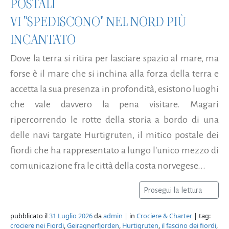
POSTALI
VI "SPEDISCONO" NEL NORD PIÙ
INCANTATO
Dove la terra si ritira per lasciare spazio al mare, ma
forse è il mare che si inchina alla forza della terra e
accetta la sua presenza in profondità, esistono luoghi
che vale davvero la pena visitare. Magari
ripercorrendo le rotte della storia a bordo di una
delle navi targate Hurtigruten, il mitico postale dei
fiordi che ha rappresentato a lungo l'unico mezzo di
comunicazione fra le città della costa norvegese...
Prosegui la lettura
pubblicato il
31 Luglio 2026
da
admin
| in
Crociere & Charter
| tag:
crociere nei Fiordi
,
Geiragnerfjorden
,
Hurtigruten
,
il fascino dei fiordi
,