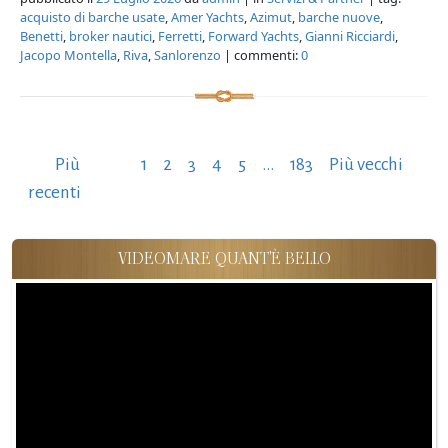
acquisto di barche usate
,
Amer Yachts
,
Azimut
,
barche nuove
,
Benetti
,
broker nautici
,
Ferretti
,
Forward Yachts
,
Gianni Ricciardi
,
Jacopo Montella
,
Riva
,
Sanlorenzo
| commenti:
0
Paginazione
Più
1
2
3
4
5
…
183
Più vecchi
degli
recenti
articoli
VIDEOMARE QUANT'È BELLO