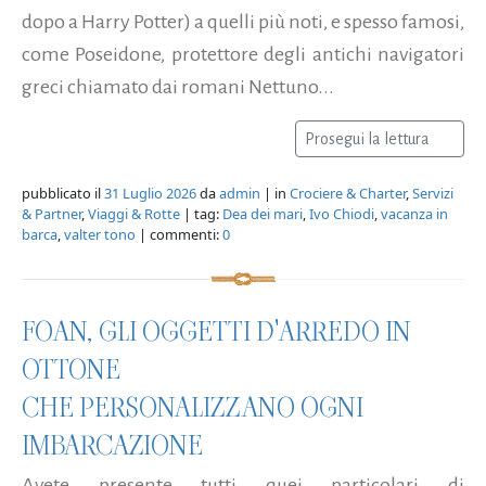
dopo a Harry Potter) a quelli più noti, e spesso famosi,
come Poseidone, protettore degli antichi navigatori
greci chiamato dai romani Nettuno...
Prosegui la lettura
pubblicato il
31 Luglio 2026
da
admin
| in
Crociere & Charter
,
Servizi
& Partner
,
Viaggi & Rotte
| tag:
Dea dei mari
,
Ivo Chiodi
,
vacanza in
barca
,
valter tono
| commenti:
0
FOAN, GLI OGGETTI D'ARREDO IN
OTTONE
CHE PERSONALIZZANO OGNI
IMBARCAZIONE
Avete presente tutti quei particolari di