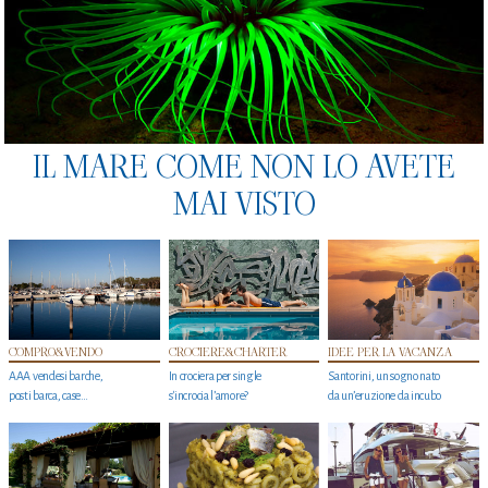
IL MARE COME NON LO AVETE
MAI VISTO
COMPRO&VENDO
CROCIERE&CHARTER
IDEE PER LA VACANZA
AAA vendesi barche,
In crociera per single
Santorini, un sogno nato
posti barca, case…
s'incrocia l’amore?
da un’eruzione da incubo