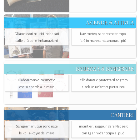
AZIENDE & ATTIVITÀ
Gli accessori nautici indossati
Navimeteo, sapere che tempo
dalle più belle imbarcazioni
farà in mare conta ancora di più
BELLEZZA & BENESSERE
Il laboratorio di cosmetici
Pelle dorata e protetta? Il segreto
che si specchia in mare
si cela in un’antica pietra Inca
CANTIERI
Sangermani, qui sono nate
Fincantieri, raggiungere Net zero
le Rolls-Royce del mare
con 15 anni d'anticipo si può