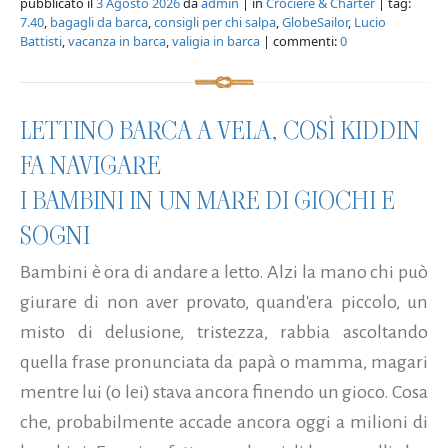
pubblicato il
3 Agosto 2026
da
admin
| in
Crociere & Charter
| tag:
7.40
,
bagagli da barca
,
consigli per chi salpa
,
GlobeSailor
,
Lucio
Battisti
,
vacanza in barca
,
valigia in barca
| commenti:
0
LETTINO BARCA A VELA, COSÌ KIDDIN
FA NAVIGARE
I BAMBINI IN UN MARE DI GIOCHI E
SOGNI
Bambini è ora di andare a letto. Alzi la mano chi può
giurare di non aver provato, quand'era piccolo, un
misto di delusione, tristezza, rabbia ascoltando
quella frase pronunciata da papà o mamma, magari
mentre lui (o lei) stava ancora finendo un gioco. Cosa
che, probabilmente accade ancora oggi a milioni di