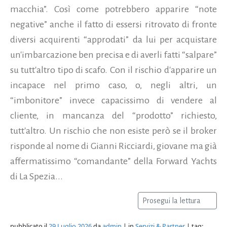
macchia”. Così come potrebbero apparire “note
negative” anche il fatto di essersi ritrovato di fronte
diversi acquirenti “approdati” da lui per acquistare
un'imbarcazione ben precisa e di averli fatti “salpare”
su tutt'altro tipo di scafo. Con il rischio d'apparire un
incapace nel primo caso, o, negli altri, un
“imbonitore” invece capacissimo di vendere al
cliente, in mancanza del “prodotto” richiesto,
tutt'altro. Un rischio che non esiste però se il broker
risponde al nome di Gianni Ricciardi, giovane ma già
affermatissimo “comandante” della Forward Yachts
di La Spezia...
Prosegui la lettura
pubblicato il
29 Luglio 2026
da
admin
| in
Servizi & Partner
| tag: