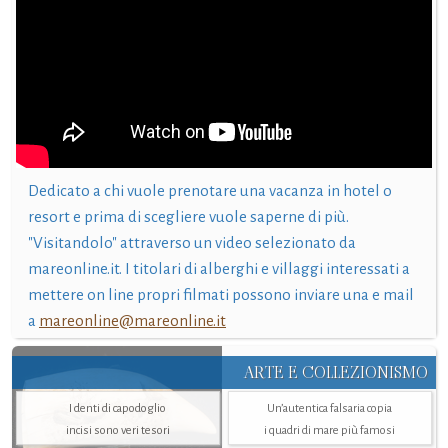
Dedicato a chi vuole prenotare una vacanza in hotel o
resort e prima di scegliere vuole saperne di più.
"Visitandolo" attraverso un video selezionato da
mareonline.it. I titolari di alberghi e villaggi interessati a
mettere on line propri filmati possono inviare una e mail
a
mareonline@mareonline.it
ARTE E COLLEZIONISMO
I denti di capodoglio
Un’autentica falsaria copia
incisi sono veri tesori
i quadri di mare più famosi