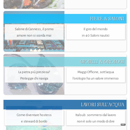
FIERE & SALONI
Salone di Canness, il primo
Il giro del mondo
amore non si scorda mai
in 40 Saloni nautici
GIOIELLI & OROLOGI
La pietra più preziosa?
Maggi Officine, sott’acqua
Protegge chi naviga
l'orologio ha un valore immenso
LAVORI SULL’ACQUA
Come diventare hostess
Italsub: sommersi dal lavoro
e steward di bordo
non è solo un modo di dire